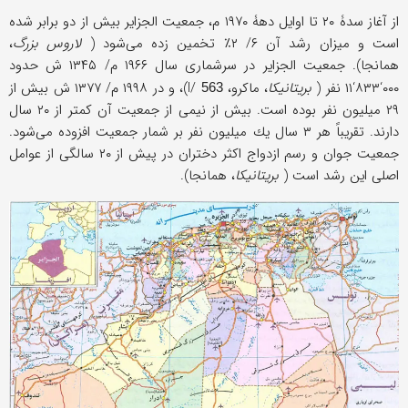
از آغاز سدۀ ۲۰ تا اوایل دهۀ ۱۹۷۰ م، جمعیت الجزایر بیش از دو برابر شده
است و میزان رشد آن ۶/ ۲٪ تخمین زده می‌شود (
لاروس بزرگ
،
همانجا). جمعیت الجزایر در سرشماری سال ۱۹۶۶ م/ ۱۳۴۵ ش حدود
۰۰۰‘۸۳۳‘۱۱ نفر (
بریتانیكا
، ماكرو، I/
)، و در ۱۹۹۸ م/ ۱۳۷۷ ش بیش از
563
۲۹ میلیون نفر بوده است. بیش از نیمی از جمعیت آن كمتر از ۲۰ سال
دارند. تقریباً هر ۳ سال یك میلیون نفر بر شمار جمعیت افزوده می‌شود.
جمعیت جوان و رسم ازدواج اكثر دختران در پیش از ۲۰ سالگی از عوامل
اصلی این رشد است (
بریتانیكا
، همانجا).