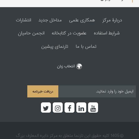
دربارۀ مرکز
همکاری علمی
مداخل جدید
انتشارات
شرایط استفاده
عضویت در کتابخانه
انجمن حامیان
تماس با ما
تارنمای پیشین
انتخاب زبان
دریافت خبرنامه
© 1405 کلیه حقوق این تارنما متعلق به مرکز دایره المعارف بزرگ