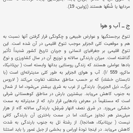
مردابها یا شُطّها هستند (ژولین،
).
19
ج ـ آب و هوا
تنوع برجستگیها و عوارض طبیعی و چگونگی قرار گرفتن آنها نسبت به
هم و موقعیت كلی الجزایر موجب تنوع اقلیمی در آن شده است. این
تنوع اقلیمی بر جغرافیای انسانی و جریان تاریخ كشور شدیداً تأثیر
گذاشته است. میزان بارندگی سالانه و توزیع آن در سال كشاورزی و نوع
بادها عواملی هستند كه زندگی روستایی بدانها وابسته است (
بریتانیكا
،
ماكرو، I/
). آب و هوای الجزایر به طور كلی مدیترانه‌ای است (با
559
تابستان خشك) كه بر حسب مناطق مختلف تفاوت می‌كند (
لاروس
بزرگ
، ذیل الجزیره). بارندگی از غرب به شرق بیشتر می‌شود، اما از شمال
به جنوب كاهش می‌یابد. بیشترین بارش در مناطق كوهستانی شرقی
است كه مستقیماً در معرض بادهایی قرار دارد كه از مدیترانه به سمت
خشكی می‌وزد. در شرق نصف النهار شِرشِل، بارندگی سالانه گاه از هزار
میلی‌متر هم تجاوز می‌كند، اما در سمت باختری آن بارندگی كافی
نیست (
بریتانیكا
، همانجا). از رشتۀ تل به جنوب بارندگی به شدت
كاهش می‌یابد. در اینجا تودۀ اوراس و بخشی از جبل عَمور را باید استثنا