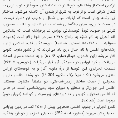
تركیبی است از رشته‌های كوچك‌تر كه امتدادشان عموماً از جنوب غربی به
شمال شرقی است و از غرب به شرق از بلندی آن كاسته می‌شود. ساختار
این رشته چنان است كه ارتباط میان شمال و جنوب آن دشوار نیست.
در سمت خاوری، میان جلگه‌های قسنطینه در شمال، و اطلس صحرایی
شرقی در جنوب، تودۀ كوهستانی اوراس قد برافراشته است كه بلندترین
قلۀ الجزایر به نام شلیّه به ارتفاع ۳۲۸‘۲ متر در آنجا واقع است (حمیده،
جغرافیة
... ، ۱۷۸-۱۸۰؛ اسعدی، همانجا). نویسندگان قدیم اسلامی از این
رشته‌های اطلس با نام جبال دَرَن یاد می‌كردند كه از كشور مغرب كنونی
آغاز می‌شد (ابن خلدون، عبدالرحمان، ۶/ ۱۰۰) و به سمت مشرق امتداد
می‌یافت و كوه اوراس در خمیدگی آن قرار می‌گرفت (ادریسی، ۱/ ۲۶۴).
قسمت الجزایری این كوهها از درۀ ملویه آغاز و به كوهستان اوراس
منتهی می‌شود (نک‍ :
بریتانیكا
، ماكرو، II/
). دو رشته اطلس تلی و
304
صحرایی از حیث ساختار زمین‌شناختی، دو منطقۀ متفاوت هستند.
اطلس تلی جوان‌تر و متعلق به دوران سوم زمین‌شناسی است، در حالی
كه اطلس صحرایی كهن‌تر و به دوره‌های ژوراسیك و كرتاسه (دوران دوم)
مربوط است (همانجا).
قلمرو الجزایر در جنوب اطلس صحرایی بیش از ۵۰۰‘۱ كمـ در زمین بیابانی
صحرا پیش می‌رود («خاورمیانه»،
). صحرای الجزایر از دو فرو رفتگی،
252