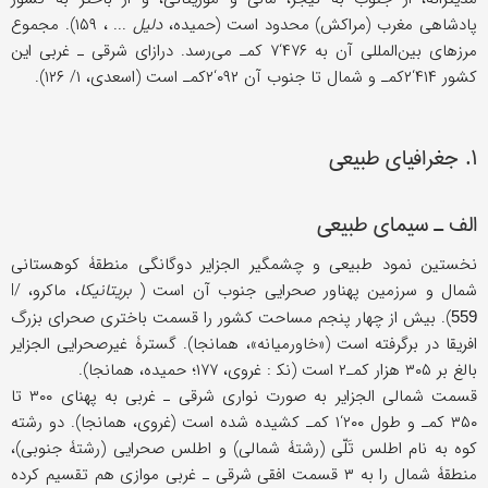
پادشاهی مغرب (مراكش) محدود است (حمیده،
دلیل
... ، ۱۵۹). مجموع
مرزهای بین‌المللی آن به ۴۷۶‘۷ كمـ می‌رسد. درازای شرقی ـ غربی این
كشور ۴۱۴‘۲كمـ و شمال تا جنوب آن ۰۹۲‘۲كمـ است (اسعدی، ۱/ ۱۲۶).
۱. جغرافیای طبیعی
الف ـ سیمای طبیعی
نخستین نمود طبیعی و چشمگیر الجزایر دوگانگی منطقۀ كوهستانی
شمال و سرزمین پهناور صحرایی جنوب آن است (
بریتانیكا
، ماكرو، I/
). بیش از چهار پنجم مساحت كشور را قسمت باختری صحرای بزرگ
559
افریقا در برگرفته است («خاورمیانه»، همانجا). گسترۀ غیرصحرایی الجزایر
بالغ بر ۳۰۵ هزار كمـ۲ است (نک‍ : غروی، ۱۷۷؛ حمیده، همانجا).
قسمت شمالی الجزایر به صورت نواری شرقی ـ غربی به پهنای ۳۰۰ تا
۳۵۰ كمـ و طول ۲۰۰‘۱ كمـ كشیده شده است (غروی، همانجا). دو رشته
كوه به نام اطلس تَلّی (رشتۀ شمالی) و اطلس صحرایی (رشتۀ جنوبی)،
منطقۀ شمال را به ۳ قسمت افقی شرقی ـ غربی موازی هم تقسیم كرده