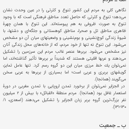
نگاهی كلی به مردم این كشور تنوع و كثرتی را در عین وحدت نشان
می‌دهد؛ تنوع و كثرتی كه حاصل تعدد مناطق فرهنگی است كه با وجود
تنوع به صورت ظروفی به هم پیوسته‌اند. این تنوع با همان چهرۀ
ظاهری مناطق تل و صحرا، مناطق كوهستانی و جلگه‌ای و دشتها، با
شیوۀ زندگی كوچ‌نشینی و بوم‌نشینی و وضعیتهای میان آن دو مشخص
می‌شود. این تنوع نه تنها از خود مردم، كه از خانه‌های محل زندگی آنان
نیز مشخص می‌شود. بربرها عنصر غالب مردم این سرزمین را تشكیل
می‌دهند و عربها اقلیتی هستند كه شدیداً بر بربرها تأثیر گذاشته‌اند، اما
نمی‌توان یك خط مرزی میان این دو گروه رسم كرد. تنها عامل تمایز،
گویشهای بربری و عربی است؛ اما بسیاری از بربرها به عربی سخن
می‌گویند (همانجا).
در الجزایر نمی‌توان از برخورد تمدن اروپایی با تمدن مغربی در دورۀ
استعمار غافل بود (همانجا). مردم منطقۀ «القبائل» با بیش از ۲ میلیون
نفر بزرگ‌ترین گروه بربر زبان الجزایر را تشكیل می‌دهند (اسعدی، ۱/
۱۳۰-۱۳۱).
ب ـ جمعیت