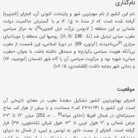
نام‌گذاری
نام این كشور از نام مهم‌ترین شهر و پایتخت كنونی آن، الجزایر (الجزیره)
گرفته شده است كه از سدۀ ۱۰ ق/ ۱۶ م با گسترش حاكمیت دولت
[۱]
عثمانی بر این منطقه (
لاروس بزرگ
، ذیل
الجزیره
)، به مركز سیاسی
مغرب میانی تبدیل شد (نک‍ : IA, III/
). رومیها این منطقه را مورتانیای
136
[۲]
سزاری
می‌نامیدند (كرنون،
). در دورۀ اسلامی، این قسمت از مغرب
69
بی‌آنک‍ه هویت سیاسی یكپارچه و مستقل داشته باشد، با عنوان «مغرب
میانی» شهره بود و مركزیت سیاسی آن را گاه شهر تلمسان (ابوعبید، ۷۶)
و زمانی شهر بجایه داشت (قلقشندی، ۵/ ۱۰۹).
موقعیت
الجزایر پهناورترین كشور تشكیل دهندۀ مغرب در معنای تاریخی آن
است. این کشور با ۷۴۱‘۳۸۱‘۲ کمـ۲ مساحت و با بیش از هزار کمـ ساح
[۳]
مدیترانه‌ای در شمال افریقا («
خاور میانه
... »،
) میان °۱۹ تا °۳۷
251
عرض شمالی و °۹ طول غربی تا °۱۳ طول شرقی (شاملویی، ۳۱۲) قرار
گرفته است. الجزایر از سمت خاور به تونس و لیبی، از شمال به دریای
مدیترانه، از جنوب به نیجر، مالی و موریتانی، و از باختر به كشور