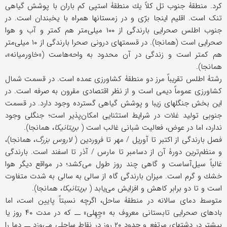
كرد. منطقۀ جنوب تل كلاً یك منطقۀ استپی كم باران با پوشش گیاهی
تنک است. اقلیم اینجا برّی و در زمستانها همراه با یخبندان است. در
جنوب اطلس صحرایی بارندگی از ۱۰۰ میلی‌متر هم كمتر و آب و هوا
صحرایی است (همانجا). در قسمتهای درونی صحرا بارندگی از ۱۰ میلی‌متر
هم كمتر است و زندگی در آن محدود به واحه‌هاست («خاورمیانه»،
همانجا).
رشتۀ اطلس تقریباً مرز دو منطقۀ كشاورزی عمده است. در قسمت شمال
كشاورزی عموماً دیمی است و از نظر اقتصادی مقرون به صرفه است. در
این بخش جنگلهای زیبا و پوشش گیاهی گسترده وجود دارد. در قسمت
جنوبی تولید غلات در شرایط استثنایی امكان‌پذیر است؛ جنگلی وجود
ندارد، اما در عوض، فعالیت شبانی غالب است (
بریتانیكا
، همانجا).
فصل بارندگی از اكتبر تا آوریل / مهر تا فروردین (
لاروس بزرگ
، همانجا)،
و منظم‌ترین دورۀ آن از دسامبر تا مارس / آذر تا اسفند است. بارندگی
غالباً سیل‌آساست و گاهی چند روز طول می‌كشد؛ در مواقع دیگر هوا
خشك و گرم است. میزان بارندگی گاه از سالی به سالی به شدت متفاوت
است و تا دو برابر كاهش و افزایش می‌یابد (
بریتانیكا
، همانجا).
متوسط دمای سالانه در منطقۀ ساحل، اگرچه نسبتاً پایین است، اما
بادهای صحرایی تابستانی معروف به «چِهِلی» ــ كه در مدت ۴۰ روز یا
بیشتر در دشتهای مرتفع و حدود ۲۰ روز در نقاط ساحلی می‌وزد ــ دما را