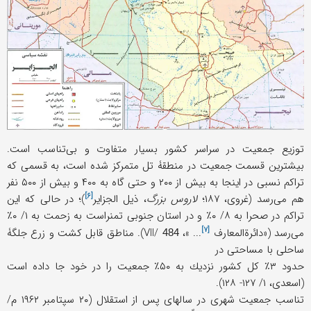
توزیع جمعیت در سراسر كشور بسیار متفاوت و بی‌تناسب است.
بیشترین قسمت جمعیت در منطقۀ تل متمركز شده است، به قسمی كه
تراكم نسبی در اینجا به بیش از ۲۰۰ و حتى گاه به ۴۰۰ و بیش از ۵۰۰ نفر
[۶]
هم می‌رسد (غروی، ۱۸۷؛
لاروس بزرگ
، ذیل
الجزایر
)؛ در حالی كه این
تراكم در صحرا به ۸/ ۰٪ و در استان جنوبی تمنراست به زحمت به ۱/ ۰٪
[۷]
می‌رسد («
دائرةالمعارف
... »، VII/
). مناطق قابل كشت و زرع جلگۀ
484
ساحلی با مساحتی در
حدود ۳٪ كل كشور نزدیك به ۵۰٪ جمعیت را در خود جا داده است
(اسعدی، ۱/ ۱۲۷- ۱۲۸).
تناسب جمعیت شهری در سالهای پس از استقلال (۲۰ سپتامبر ۱۹۶۲ م/