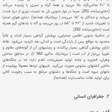
تا °۴۰ سانتی‌گراد بالا می‌برد و همۀ گیاه و سبزی را پژمرده می‌كند
(«خاورمیانه»،
). سرما در نوار جنوبی تل به نسبت دوری از دریا شدت
251
می‌یابد و حداكثر به °۱۵- می‌رسد (
بریتانیكا
، همانجا). دمای هوای صحرا
با تغییرات شدید از °۳۲ تا °۵۵ در روز می‌رسد و گاه با بادهای گرم همراه
است («خاورمیانه»،
).
252
در حاشیۀ جنوبی اطلس صحرایی، پوشش گیاهی بسیار اندك و غالباً
محدود به مواقع پس از بارندگی است و اندكی بعد ناپدید می‌شود. نقاط
دارای پوشش گیاهی بسیار پراكنده، و رستنیهای آن از گونه‌های مقاوم و
تقریباً بی‌نیاز از آب است (
بریتانیكا
، ماكرو، I/
). در مناطق ساحلی
562
وهران، الجزیره و عنابه تولید صیفی‌جات تقدم دارد؛ اما در جلگه‌های
داخلی كشتهای متنوعی صورت می‌گیرد. شیبهای تپه‌ها معمولاً پوشیده از
باغهای میوه است و جلگه‌ها و دشتهای مرتفع به سبب رطوبت كافی
برای تولید غلات مناسب‌ترند (همانجا).
۲. جغرافیای انسانی
الف ـ مردم