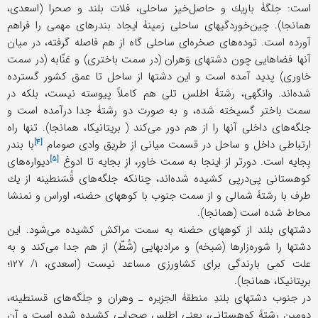
است: جلگۀ باریك و حاصل‌خیز ساحلی، فلات بلند و صحرا (اسعدی،
همانجا). چین‌خوردگیهای ساحلی زمینۀ ایجاد بندرهای مهمی را فراهم
آورده است. توده‌های صخره‌ای ساحلی گاه از هم فاصله گرفته، در میان
آنها فضاهایی چون دشتهای وَهران (در سمت باختری) و عَنّابه (در سمت
خاوری) پدید آمده است و این دشتها از ساحل تا عمق كشور گسترده
شده‌اند. وانگهی، رشتۀ اطلس تلی هم كاملاً پیوسته نیست، بلكه در
سمت باختر گسیخته شده، و به صورت دو رشتۀ جدا درآمده است و
جلگه‌های داخلی آنها را از هم دور می‌كند ( بریتانیكا، همانجا). تنها راه
[۴]
ارتباطی داخل و ساحل در قسمت میانی از طریق وادی
صومام
با بندر
[۵]
بِجایه است. دورتر از اینجا به سمت خاور، از بجایه تا
ادوغ
دیواره‌های
كوهستانی پی‌درپی كشیده شده‌اند، چنانک‍ه جلگه‌های قُسَنطینه از یك
طرف با رشتۀ شمالی و از سمت جنوب با كوههای حضنه، اوراس و نمنشا
محاط شده است (همانجا).
دشتهای بلند از كوههای حضنه به سمت مراكش كشیده می‌شود. این
دشتها را شوره‌زارها (سَبخه) و مرادبهایی (شُطّ) از هم جدا می‌كند و به
علت كمی بارندگی برای كشاورزی مساعد نیست (اسعدی، ۱/ ۱۲۷؛
بریتانیكا، همانجا).
در جنوب دشتهای بلندِ منطقۀ الجزیره ـ وهران و جلگه‌های قسنطینه،
دومین رشتۀ كوهستانی، یعنی اطلس صحرایی كشیده شده است و آن