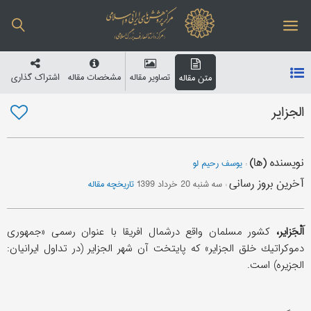
تصاویر مقاله
مشخصات مقاله
اشتراک گذاری
متن مقاله
الجزایر
نویسنده (ها)
:
یوسف رحیم لو
آخرین بروز رسانی
:
سه شنبه 20 خرداد 1399
تاریخچه مقاله
اَلْجَزایر،
كشور مسلمان واقع درشمال افریقا با عنوان رسمی «جمهوری
دموكراتیك خلق الجزایر» كه پایتخت آن شهر الجزایر (در تداول ایرانیان:
الجزیره) است.