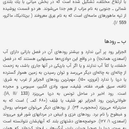
با ارتفاع مختلف، تشكیل شده است كه در بخش میانی با یك بلندی
شمالی ـ جنوبی به نام مزاب از هم جدا می‌شوند. هر دو قسمت پوشیده
از تپه ماهورهای ماسه‌ای است كه به نام عِرق معروفند (
بریتانیكا
، ماكرو،
).
I/
559
ب ـ رودها
الجزایر رود پر آبی ندارد و بیشتر رودهای آن در فصل بارانی دارای آب
(اسعدی، همانجا) و در واقع این «وادی»ها مسیلهایی هستند كه در فصل
خشك، یا كلاً آب ندارند و یا اگر آب باریكی در آنها جاری باشد، به زحمت
از چاله‌ای به چاله‌ای دیگر می‌رسد و توان رسیدن به زمین هموار گسترده
یا دریا را ندارد (غروی، ۱۵۰). مهم‌ترین رودهای الجزایر از غرب به شرق:
تافنه، سیق هَبره، مَقته، شِلیف، سِبو، وادی الكبیر، سیبوس و مجرده
است. رود اخیر در ساحل تونس به دریا می‌ریزد (IA, III/
).
133
طولانی‌ترین رود الجزایر نهر شلیف یا شِلِف (۶۸۰ كمـ ) است كه به
مدیترانه می‌ریزد (محجوب، ۳۴). از رودهای دیگر می‌توان صومام، رومال
و مَبطوح را نام برد. رودهای مَزی و ابیض در مردابهای شور فرو می‌روند
(اسعدی، ۱/ ۱۲۷). حوضچه‌های دشتهای بلند كه آبهایشان نتوانسته است
به سوی دریا یا صحرا جریان یابد، آبگیرهایی ایجاد كرده‌اند كه همان