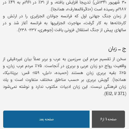
۳۰ شهریور ۱۳۴۱ش) تدریجاً افزایش یافته، و از ۳۱٪ در ۱۹۶۱م به ۴۹٪ در
۱۹۸۷م رسیده است («دائرةالمعارف»، همانجا).
از زمان جنگ جهانی اول كه فرانسه جوانان الجزایری را در ارتش و
كارخانه‌ها به كار گرفت، مهاجرت الجزایریها به فرانسه آغاز شد و در
سالهای پیش از جنگ استقلال فزونی یافت (جوهری، ۲۳۷- ۲۳۸).
ج ـ زبان
سخن از تقسیم مردم این سرزمین به عرب و بربر عملاً بیان غیردقیقی از
واقعیت رواج دو زبان عربی و بربری در آنجاست. ۷۵٪ مردم عرب زبان، و
۲۵٪ بقیه بربری زبان هستند (حمیده،
دلیل
، ۱۵۹؛ قس:
بریتانیكا
،
همانجا). گویش بربری بر حسب مناطق مختلف متفاوت است و یك
زبان فرهنگی نیست. این زبان ادبیات مكتوب ندارد و نوشته نمی‌شود
).
(
EI2, I/ 371
صفحه
۱
از۶
صفحه بعد