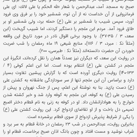
صبح به مسجد آمد، عبدالرحمن با شعار «لله الحكم يا علی لالك: ای علی
فرمانروايی از آن خداست نه از آن تو»، شمشير خود را بر فرق وی فرود
آورد، سپس شبيب با شمشير بر علی (ع) حمله برد، ولی شمشير او بر
طاق فرود آمد. مردم ابن ملجم را دستگير كردند، اما شبيب گريخت (ابن
سعد، ۳ / ۳۵-۳۷). با وجود برخی اقوال نادر در مورد تاريخ اين واقعه
(مثلاً نك‍ : مبرد، ۳ / ۱۱۱۶)، منابع شيعی ۱۹ ماه رمضان را شب ضربت
خوردن آن حضرت دانسته‌اند (مثلاً نك‍ : طبرسی، ۲۰۰).
در روايت ابن سعد، كه ديگران نيز عمدتاً همان را نقل كرده‌اند، انگيزۀ ابن
ملجم در كشتن علی (ع) انتقام بوده است. اما ابن اعثم كوفی (۴ /
۱۳۳-۱۴۰) روايت ديگری آورده است كه با گزارش پيشين تفاوت بسيار
دارد و براساس آن ابن ملجم تنها از سر سودازدگی عاشقانه به كشتن علی
(ع) دست يازيد. بنا به نوشتۀ ابن اعثم، پس از جنگ نهروان و پيش از
رسيدن علی (ع) به كوفه، ابن ملجم به كوفه وارد شد و خبر كشته شدن
خوارج را به هوادارانشان داد. او در كوفه به زنی به نام قطام دختر اضبع
تميمی دل باخت و از او تقاضای ازدواج كرد. اين روايت كشتن علی (ع)
را يكی از شرايط پذيرش ازدواج از سوی قطام برشمرده است.
بنابراين روايت، عبدالرحمن در شب ۲۳ رمضان در خانۀ قطام به سر برد و
شراب نوشيد و مست افتاد و چون بانگ اذان صبح برخاست، قطام او را