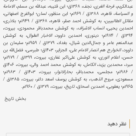
عبدالكريم،
فرحة الغری
، نجف، ۱۳۶۸ق؛ ابن قتيبه، عبدالله بن مسلم،
الامامة
و السياسة
، قاهره، ۱۳۸۸ق / ۱۹۶۹م؛ ابن منظور،
لسان
؛ ابوالفرج اصفهانی،
مقاتل الطالبيين
، به كوشش احمد صقر، قاهره، ۱۳۶۸ق / ۱۹۴۹م؛ بلاذری،
احمدبن یحیی،
انساب الاشراف
، به كوشش محمدباقر محمودی، بيروت،
۱۳۹۴ق / ۱۹۷۴م؛ دينوری، احمدبن داوود،
الاخبار الطوال
، به كوشش
عبدالمنعم عامر و جمال‌الدين شيال، بغداد، ۱۳۷۹ق / ۱۹۵۹م؛ سليمان بن
داوود،
الخوارج هم انصار الامام علی
، الجزاير، ۱۴۰۳ق؛ طبرسی، فضل‌الله بن
حسن،
اعلام الوری
، به كوشش علی‌اكبر غفاری، بيروت، ۱۳۹۹ق / ۱۹۷۹م؛
مبرد، محمدبن یزید،
الكامل
، به كوشش محمد احمد والی، بيروت، ۱۴۰۶ق
/ ۱۹۸۶م؛ مجلسی، محمدباقر،
بحارالانوار
، بيروت، ۱۴۰۳ق / ۱۹۸۳م؛
مسعودی،
مروج الذهب
، به كوشش يوسف اسعد داغر، بيروت، ۱۳۸۵ق /
۱۹۶۵م؛ يعقوبی، احمدبن اسحاق،
تاريخ
، بيروت، ۱۳۷۹ق / ۱۹۶۰م.
بخش تاریخ
نظر دهید