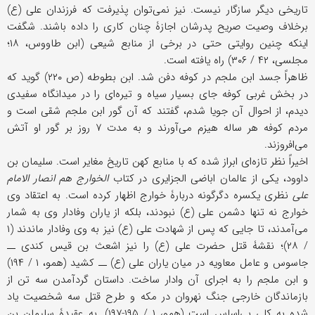
تاريخی ديگر سازگار نيست. نيز نمی‌توان پذيرفت كه فرزندان علی (ع)
برخلاف وصيت صريح پدرشان اجازۀ چنان كاری را داده باشند. شگفت
اينكه چنين روايتی حتی در برخی از منابع شيعی (ابن طاووس، ۱۸؛
مجلسی، ۴۲ / ۳۰۶) راه يافته است.
ظاهراً جسد ابن ملجم در كوفه دفن شد. ابن بطوطه (ص ۲۲۰) گويد كه
در بخش غربی كوفه جای بسيار سياه و تيره‌ای را در ميدانگاه سفيدی
ديدم، از احوال آن جويا شدم، گفتند كه آن گور ابن ملجم شقی است و
مردم كوفه هر ساله هيزم می‌آورند و به مدت ۷ روز بر گور او آتش
می‌افروزند.
اخيراً نظر تازه‌ای ابراز شده كه با منابع كهن تاريخ مغاير است. سليمان بن
داوود، يكی از عالمان اباضی الجزايری در كتاب
الخوارج هم انصار الامام
علی
نظری يكسره دگرگونه دربارۀ خوارج اظهار كرده است. به اعتقاد وی
خوارج نه تنها دشمن علی (ع) نبودند، بلكه از ياران وفادار وی به شمار
می‌آمدند، تا جايی كه پس از شهادت علی (ع) نيز به وی وفادار ماندند (۱
/ ۲۸)؛ نقشۀ قتل حضرت علی (ع) را نيز اشعث بن قيس كندی ــ
جاسوس و عامل معاويه در ميان ياران علی (ع) ــ كشيد (همو، ۱ / ۱۹۴)
و ابن ملجم را به اجرای آن وادار ساخت. داستان گردآمدن سه تن از
بازماندگان خارجی جنگ نهروان در مكه و طرح قتل سه شخصيت ياد
شده به كلی بی‌اساس است (همو، ۱ / ۱۹۵-۱۹۷). به عقيدۀ سليمان بن