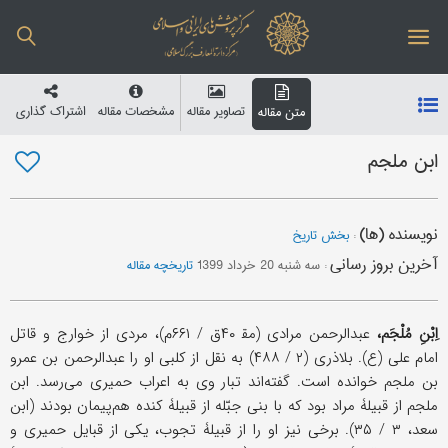
تصاویر مقاله
مشخصات مقاله
اشتراک گذاری
متن مقاله
ابن ملجم
نویسنده (ها)
:
بخش تاریخ
آخرین بروز رسانی
:
سه شنبه 20 خرداد 1399
تاریخچه مقاله
اِبْنِ مُلْجَم،
عبدالرحمن مرادی (مق‍ ۴۰ق / ۶۶۱م)، مردی از خوارج و قاتل
امام علی (ع). بلاذری (۲ / ۴۸۸) به نقل از كلبی او را عبدالرحمن بن عمرو
بن ملجم خوانده است. گفته‌اند تبار وی به اعراب حميری می‌رسد. ابن
ملجم از قبيلۀ مراد بود كه با بنی جبّله از قبيلۀ كنده هم‌پيمان بودند (ابن
سعد، ۳ / ۳۵). برخی نيز او را از قبيلۀ تجوب، يكی از قبايل حميری و