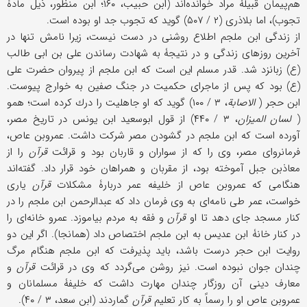
هم‌پيمان قبيلۀ مراد خوانده‌اند (ابن حبيب، ۱۶۰؛ ابن منظور، ذيل مادۀ
تجوب)، اما بلاذری (۲ / ۵۰۷) گويد كه تجوب جد او بوده است.
از زندگی ابن ملجم اطلاع روشنی در دست نيست، زيرا نامش تنها در
آخرين روزهای زندگی و در نتيجۀ به شهادت رساندن علی بن ابی طالب
(ع) زبانزد شد. قدر مسلم اين است كه ابن ملجم از پيروان حضرت علی
(ع) بود كه پس از ماجرای حكميت در جنگ صفين به خوارج پيوست.
ابن حجر (
الاصابة
، ۳ / ۱۰۰) گويد كه او جاهليت را درك كرده است؛ همو
(
لسان الميزان
، ۳ / ۴۴۰) از قول ابوسعيد ابن يونس در تاريخ مصر،
آورده است كه ابن ملجم در گشودن مصر شركت داشت. عمروبن عاص،
فرمانروای مصر، وی را كه از سواران و قاربان بود و قرائت
قرآن
را از
معاذبن جبل آموخته بود، از مقربان و همراهان خود قرار داد. گفته‌اند
هنگامی كه عمروبن عاص از خليفه عمر دربارۀ مشكلات
قرآن
ياری
خواست، عمر طی نامه‌ای به وی فرمان داد كه عبدالرحمن ابن ملجم را در
كنار مسجد جای دهد تا او
قرآن
و فقه به مردم بياموزد. عمرو خانه‌ای را
در كنار خانۀ ابن عديس به ابن ملجم اختصاص داد (همانجا). اگر اين دو
روايت ابن حجر درست باشد، بايد پذيرفت كه ابن ملجم هنگام مرگ
چندان جوان نبوده است. نيز روشن می‌گردد كه وی در قرائت
قرآن
و
معارف دينی آن روزگار چندان مهارت داشت كه خليفۀ مسلمانان و
عمروبن عاص او را رسماً به كار تعليم
قرآن
گماردند (ابن سعد، ۳ / ۴۰).