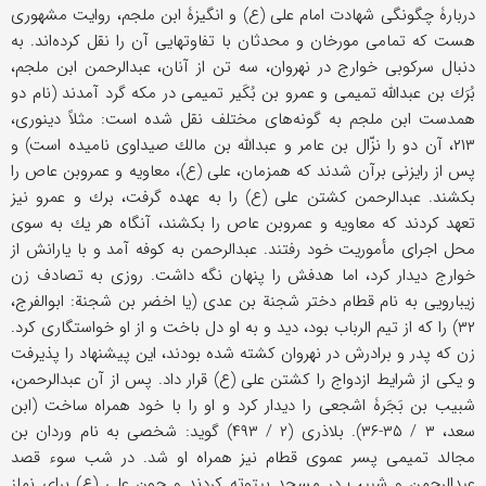
دربارۀ چگونگی شهادت امام علی (ع) و انگيزۀ ابن ملجم، روايت مشهوری
هست كه تمامی مورخان و محدثان با تفاوتهايی آن را نقل كرده‌اند. به
دنبال سركوبی خوارج در نهروان، سه تن از آنان، عبدالرحمن ابن ملجم،
بُرَك بن عبدالله تميمی و عمرو بن بُكَير تميمی در مكه گرد آمدند (نام دو
همدست ابن ملجم به گونه‌های مختلف نقل شده است: مثلاً دينوری،
۲۱۳، آن دو را نزّال بن عامر و عبدالله بن مالك صيداوی ناميده است) و
پس از رايزنی برآن شدند كه همزمان، علی (ع)، معاويه و عمروبن عاص را
بكشند. عبدالرحمن كشتن علی (ع) را به عهده گرفت، برك و عمرو نيز
تعهد كردند كه معاويه و عمروبن عاص را بكشند، آنگاه هر يك به سوی
محل اجرای مأموريت خود رفتند. عبدالرحمن به كوفه آمد و با يارانش از
خوارج ديدار كرد، اما هدفش را پنهان نگه داشت. روزی به تصادف زن
زيبارويی به نام قطام دختر شجنة بن عدی (يا اخضر بن شجنة: ابوالفرج،
۳۲) را كه از تيم الرباب بود، ديد و به او دل باخت و از او خواستگاری كرد.
زن كه پدر و برادرش در نهروان كشته شده بودند، اين پيشنهاد را پذيرفت
و يكی از شرايط ازدواج را كشتن علی (ع) قرار داد. پس از آن عبدالرحمن،
شبيب بن بَجَرۀ اشجعی را ديدار كرد و او را با خود همراه ساخت (ابن
سعد، ۳ / ۳۵-۳۶). بلاذری (۲ / ۴۹۳) گويد: شخصی به نام وردان بن
مجالد تميمی پسر عموی قطام نيز همراه او شد. در شب سوء قصد
عبدالرحمن و شبيب در مسجد بيتوته كردند و چون علی (ع) برای نماز