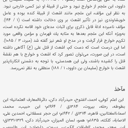
داوود، ابن ملجم از خوارج نبود و حتی از قبيلۀ او نيز كسی خارجی نبود.
به نظر اين مؤلف، ابن ملجم مانند اشعث از قبيلۀ كنده بوده و عامل
خويشاوندی نيز در تأثير اشعث بر وی دخالت داشته است (۱ / ۱۹۴).
مؤلف نامبرده ادلۀ قابل ذكری برای اثبات مدعای خود اقامه نكرده است،
به‌ويژه آنكه ابن ملجم بعدها به مثابه يك قهرمان و مؤمن واقعی مورد
تكريم خوارج قرار گرفت و در مدح او شعر نيز گفته شد (مبرد، ۳ / ۱۰۸۵).
اما اين درست است كه دست كم، اشعث از قتل علی (ع) آگاهی داشته
است، در اين صورت، می‌توان تصور كرد كه اشعث و خوارج با هم نقشۀ
قتل را كشيده باشند، ولی اين همدستی، با توجه به دشمنی انكار‌ناپذير
اشعث با خوارج (سليمان بن داوود، ۱ / ۱۸۸) منطقی به نظر نمی‌رسد.
مآخذ
ابن اعثم كوفی، احمد،
الفتوح
، حيدرآباد دكن، دائرةالمعارف العثمانية؛ ابن
بطوطه، رحله، بيروت، ۱۳۸۴ق / ۱۹۶۴م؛ ابن حبيب، محمد،
اسماءالمغتالين
، قاهره، ۱۳۷۴ق / ۱۹۴۲م؛ ابن حجر عسقلانی، احمدبن علی،
الاصابة
، كلكته، ۱۸۳۵م؛ همو، لسان الميزان، حيدرآباد دكن، ۱۳۲۹-۱۳۳۱ق؛
ابن سعد، محمد،
الطبقات الكبری
، بيروت، دارصادر؛ ابن طاووس،