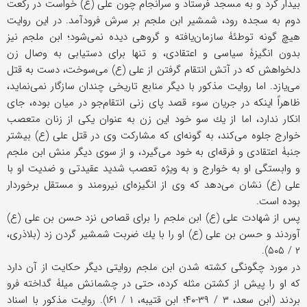
بيدار كرد و به مسجد فرستاد و سرانجام چون علی (ع) خواست در ركعت
دوم به سجده رود، شمشير ابن ملجم بر سرش فرودآمد. در اين روايت
هيچ گونه توطئۀ سازمان‌يافته و گروهی ديده نمی‌شود؛ ابن ملجم نيز
بدون انگيزۀ سياسی و اعتقادی، و تنها برای دستيابی به وصال زن
دلخواهش كه در آتش انتقام گرفتن از علی (ع) می‌سوخت، دست به قتل
می‌يازد. اما روايت مذكور با ديگر منابع تاريخی چندان سازگار نمی‌نمايد،
ظاهراً اينكه در جريان سوء قصد پای زنی انتقام‌جو در ميان بوده، جای
انكار ندارد، اما از يك سو خود اين زن به عنوان يكی از زنان متعصب
خوارج جلوه می‌كند، به گونه‌ای كه مشاركت وی در قتل علی (ع) بيشتر
جنبۀ اعتقادی و فرقه‌ای به خود می‌گيرد، و از سوی ديگر منش ابن ملجم
و وابستگی او به خوارج و به ويژه تعصب شديد عقيدتی و ضديت او با
علی (ع) نشان می‌دهد كه وی از انگيزه‌ای نيرومند و مستقل برخوردار
بوده است.
پس از شهادت علی (ع) ابن ملجم را برای قصاص نزد حسن بن علی (ع)
آوردند و حسن بن علی (ع) او را با يك ضربت شمشير گردن زد (بلاذری،
۲ / ۵۰۵).
در مورد چگونگی كشته شدن ابن ملجم روايتی ديگر حكايت از آن دارد
كه او را پيش از كشتن مثله كرده، حتى در چشمانش ميلۀ گداخته فرو
بردند (ابن سعد، ۳ / ۳۹-۴۰؛ ابن قتيبه، ۱ / ۱۶۱). روايت مذكور با اسناد