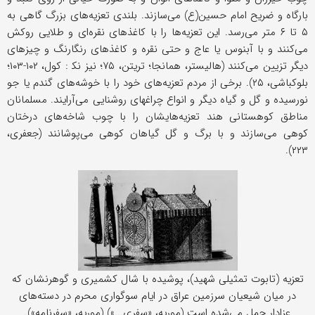
بارگاه و ضریح امام حسین(ع) می‌سازند. بلندی تعزیه‌های بزرگ گاهی به
۵ تا ۶ متر می‌رسد. این تعزیه‌ها را با کاغذهای نقره‌ای و طلایی روکش
می‌کنند و با آبنوس یا عاج و حتى نقره و کاغذهای رنگارنگ و چیزهای
دیگر تزیین می‌کنند (هالیستر، همانجا؛ تریتن، ۷۵؛ نیز نک‍ : کول، ۱۰۲-۱۰۳؛
بلوکباشی، ۲۵). برخی از مردم تعزیه‌های خود را با خوشه‌های گندم یا جو
نورسیده و گل و گیاه دیگر و انواع چراغهای روشنایی می‌آرایند. مسلمانان
مناطق کوهستانی هند تعزیه‌هایشان را با چوب شاخه‌های درختان
کوهی می‌سازند و با برگ و گل گیاهان کوهی می‌پوشانند (جعفری،
۲۲۳).
تعزیه (تابوت تمثیلی شهید)، پوشیده با شال کشمیری و گوهرنشان که
در میان شیعیان سرزمین عراق در ایام سوگواری محرم در دسته‌های
عزادار حمل می‌شده است (موریه، «سفری...») (موریه، «سفرنامه»).