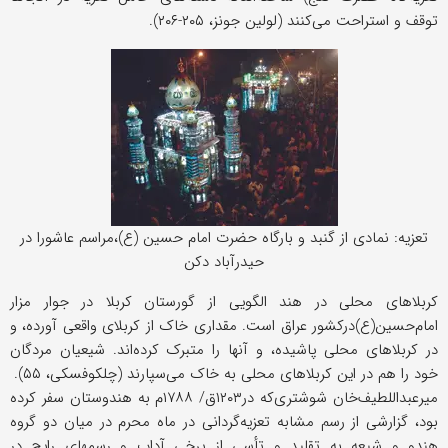
توقف و استراحت می‌کنند (لولین جونز، ۲۰۵-۲۰۶).
تعزیه: نمادی از گنبد و بارگاه حضرت امام حسین (ع)،مراسم عاشورا در
حیدرآباد دکن
کربلاهای محلی در هند الگویی از گورستان کربلا در جوار مزار
امام‌حسین(ع)درکشور عراق است. مقداری خاک از کربلای واقعی آورده، و
در کربلاهای محلی پاشیده، و آنها را متبرک کرده‌اند. شیعیان مردگان
خود را هم در این کربلاهای محلی به خاک می‌سپارند (چلکوفسکی، ۵۵).
میرعبداللطیف‌خان شوشتری‌که در۱۲۰۳ق/ ۱۷۸۸م به هندوستان سفر کرده
بود، گزارشی از رسم مشابه تعزیه‌گردانی در ماه محرم در میان دو گروه
هندو و شیعه به تقلید و تأسی از یرخی آداب و رسمهای رایج در