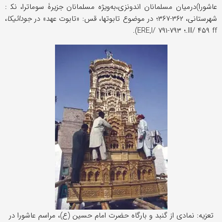
عاشورا)درمیان مسلمانان اندونزی،به‌ویژه مسلمانان جزیرۀ سوماترا، نک‍ :
شهرستانی، ۳۶۲-۳۶۷؛ در موضوع تابوتها، قس: «تابوت عهد» در
جودائیکا
،
III/ ۴۵۹ ff.؛ ERE,I/ ۷۹۱-۷۹۳).
تعزیه: نمادی از گنبد و بارگاه حضرت امام حسین (ع)، مراسم عاشورا در