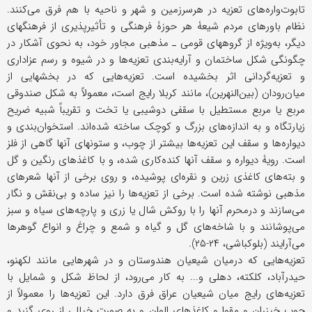
تابوت‌واره‌های تعزیه در هرسرزمین و شهر و ناحیه با هم فرق می‌کنند.
نظام باورهای مردم شیعۀ هر حوزۀ فرهنگی و تأثیرپذیری از فرهنگهای
دیگر، به‌ویژه از گروههای قومی ـ مذهبی مجاور خود، به نحوی آشکار در
چگونگی شکل ساختمان و آرایه‌بندی تعزیه‌ها و در شیوه و رسم عزاداری
و تعزیه‌گردانی اثر بخشیده است. تعزیه‌هایی که در بخشهایی از
میان‌رودان (بین‌النهرین)، مانند کربلا رایج است، معمولاً به شکل صندوقی
مربع یا مربع مستطیل با سقفی دوشیبی یا تخت و تقریباً شبیه ضریح
زیارتگاه و به اندازه‌های بزرگ و کوچک ساخته شده‌اند. استخوان‌بندی و
دیواره‌ها و سقف این تعزیه‌ها بیشتر از چوب، و ستونهای آنها گاهی از فلز
است. رویۀ دیواره و سقف آنها کنده‌کاری شده، و با کاغذهای رنگین و گل
و بته‌های کاغذی زرین و نقره‌ای پوشیده، و روی برخی از آنها شعرهای
مذهبی نوشته شده است. برخی از تعزیه‌ها را نیز ساده و بی‌نقش و نگار
می‌سازند و درمحرم آنها را با روکش شال یا زری و پارچه‌های سیاه و سبز
می‌پوشانند و با شاخه‌های گل و گیاه و شمع و چراغ و انواع گوهرها
می‌آرایند (بلوکباشی، ۲۴-۲۵).
تعزیه‌هایی که درمیان شیعیان هندوستان و در شهرهایی مانند لکهنو،
حیدرآباد، کلکته، دهلی و... به کار می‌رود، از لحاظ شکل و شمایل با
تعزیه‌های رایج میان شیعیان عراق فرق دارد. این تعزیه‌ها را معمولاً از
چوب خیزران و مقوا و کاغذهای الوان و به صورت خیالی از روی گنبد و