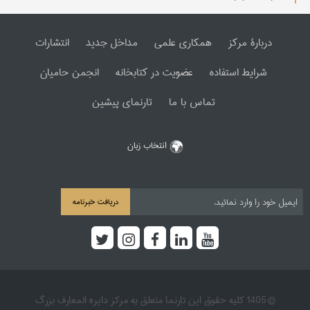
دربارۀ مرکز
همکاری علمی
مداخل جدید
انتشارات
شرایط استفاده
عضویت در کتابخانه
انجمن حامیان
تماس با ما
تارنمای پیشین
انتخاب زبان
دریافت خبرنامه
© 1405 کلیه حقوق این تارنما متعلق به مرکز دایره المعارف بزرگ