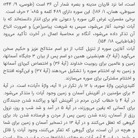
است، اما نزد قاریان مدینه و بصره شمار آن ۳۶ است (طوسی، ۹/ ۲۴۴؛
سیوطی، همان، ۱/ ۱۸۶). این سوره دارای ۴۸۹ کلمه و ۰۸۵‘ ۲ حرف است.
برخی مفسران، غرض کلی سوره را دعوتی عام برای انذار دانسته‌اند که با
آیات توحید آغاز می‌شود، سپس به شریعت پیامبر(ص) و ضرورت اتباع
آن تذکر داده می‌شود، آنگاه بر محاسبۀ اعمال در آخرت تأکید می‌رود
(طباطبایی، ۱۸/ ۱۵۴).
آیات آغازین سوره از تنزیل کتاب از دو اسم متناکح عزیز و حکیم سخن
می‌گوید (آیۀ ۲)، هم‌نشینی همین دو اسم پس از بیان ۳ جایگاه آسمانها،
زمین و عالمین برای ربوبیت خداوند (آیۀ ۳۶) و اختصاص کبریای آسمانها
و زمین به او، اختتام سوره را تشکیل می‌دهند (آیۀ ۳۷) و این‌گونه افتتاح
و اختتام مشترکی برای سوره می‌سازند.
کلیدی‌ترین واژۀ سوره، با ۱۲ بار تکرار در ۱۱ آیه، واژۀ «آیات» است. در آیۀ
۳ برای مؤمنین در آفرینش آسمان و زمین وجود آیات را متذکر می‌شود.
در آیۀ ۴ با خطاب کردن مردم در آفرینش آنها و پراکنده شدن جنبندگان
برای کسانی که یقین می‌ورزند، در آیۀ ۵ در آمد و شد شب و روز، نزول
رزق از آسمان، زنده شدن زمین پس از مردن و فرستاده شدن باد برای
گروهی که تعقل می‌کنند و در آیۀ ۱۳ در تسخیر آسمان و زمین برای شما
و هرچه در آن است، برای گروهی که تفکر می‌کنند، وجود آیات را قائل
می‌شود. در این ۴ آیه، آیات به معنای نشانه‌ها ست و این در حالی است