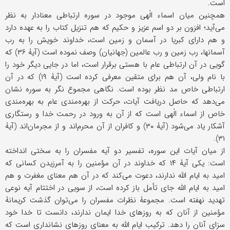
است.
همچنین میان اسماء الٰهی موجود در سوره ارتباطی معنادار به نظر
می‌آید؛ افزون بر دو اسم عزیز و حکیم که هم تنزیل کتاب را به عهده دارد
و هم دارای کبریا در آسمان و زمین است، خداوند خویش را به رب
آسمانها، رب زمین و رب عالمین (جهانیان) وصف نموده است (آیۀ ۳۶) که
گویی در آن ارتباطی عام با هستی برقرار است، اما در جایی دیگر خود را
با نام ولی، آن هم برای متقین معرفی کرده است (آیۀ ۱۹) که در آن
ارتباطی خاص مد نظر بوده است. نگاهی مجموع نگر به سوره نشان
می‌دهد که حاصل دریافت آیات، حرکت از بهره‌مندی عام به بهره‌مندی
خاص از اسماء الٰهی است که از آن به ورود در رحمت خدا و رستگاری
آشکار یاد می‌شود (آیۀ ۳۰) و کافران از آن محرم‌اند و از مجرمان‌اند (آیۀ
۳۱).
از میان آیات این سوره، تفسیر دو آیه مفسران را به سختی انداخته
است: یکی آیۀ ۱۴ که خداوند در آن مؤمنین را به آمرزیدن کسانی که
امید به ایام الله ندارند، دعوت می‌کند که در آن هم معنای مغفرت و هم
امید به ایام الله جای تأمل باز کرده است، از سویی در اختتام آیه نوعی
تهدید نهفته است. مجموعۀ نظرات مفسران را می‌توان گذشت کریمانۀ
مؤمنین از آنان که به روزهای خدا ایمان ندارند، دانست تا خدا خود
سزای آنان را دهد. ترکیب ایام الله به معنای روزهای نشانداری است که