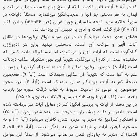
که در آیۀ ۶ آیات قابل تلاوت را که از سنخ پیام هستند، بیان می‌کند و
ایمان به هر سخنی جز آنها را تعجب‌انگیز می‌شمارد. مسئلۀ «آیات» در
سورۀ جاثیه مورد توجه مفسرانی چون غزالی (ص ۱۳۴-۱۳۵) و ابن کثیر
(۴/ ۱۴۸) قرار گرفته است و آنان به تبیین آن پرداخته‌اند.
فضای بعدی بحث دربارۀ آیات در این سوره انواع برخوردها در مقابل
آیات الٰهی و عواقب آن است. نخستین تهدید برای هر «دروغ‌زن
گناه‌آلود» است که آیات الٰهی را می‌شنود، اما مستکبرانه مانند کسی که
نشنیده است، از کنار آن می‌گذرد، نتیجۀ این عبور متکبرانه عذاب دردناک
است (آیۀ ۸). دومین برخورد منفی با آیات به استهزاء گرفتن آن پس از
علم به آنها ست که نتیجۀ آن عذابی سهمناک است (آیۀ ۹). همچنین
نتیجۀ کفر به آیات پروردگار عذابی دردناک است (آیۀ ۱۱). این محور
موضوعی، به نوعی در احادیث مربوط به ثواب قرائت سوره نیز بازتاب
یافته است (نک‍ : ابن بابویه، ۱۱۴؛ طبرسی، ۹/ ۱۱۷؛ بیضاوی، ۵/ ۱۷۵).
در این دسته از آیات به بررسی انگیزۀ کفر در مقابل آیات نیز پرداخته شده
است: ماندن بر عقاید پیشینیان و درخواست زنده شدن پدران (آیۀ ۲۵)
و استکبار کفرآمیز که منجر به مجرم شدن کافران می‌شود (آیۀ ۳۱) و به
مسخره گرفتن آیات و فریفته شدن به زندگی پست (آیۀ ۳۵: الحیاة
الدنیا) که منجر به جاودان شدن در عذاب می‌شود، از جملۀ این عوامل