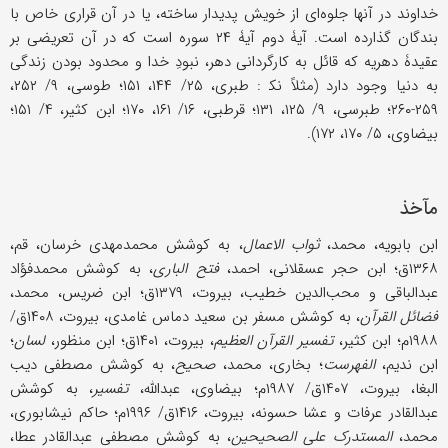
خداوند در آنها جلوه‌ای از خویش پدیدار ساخته، یا در آن قراری خاص با
بندگان گذارده است. آیۀ دوم آیۀ ۲۴ سوره است که در آن تعریضی بر
عقیدۀ دهریه که قائل به کارگردانی دهر، نبودِ خدا و محدود بودن زندگی
به دنیا وجود دارد (مثلاً نک‍ : طبری، ۲۵/ ۱۴۴، ۱۵۱؛ طوسی، ۹/ ۲۵۲،
۲۵۹-۲۶۰؛ طبرسی، ۹/ ۱۲۵، ۱۳۱؛ قرطبی، ۱۶/ ۱۶۱، ۱۷۰؛ ابن کثیر، ۴/ ۱۵۱؛
بیضاوی، ۵/ ۱۷۰، ۱۷۲).
مآخذ
ابن بابویه، محمد،
ثواب الاعمال
، به کوشش محمدمهدی خرسان، قم،
۱۳۶۸ق؛ ابن حجر عسقلانی، احمد،
فتح الباری
، به کوشش محمدفؤاد
عبدالباقی و محب‌الدین خطیب، بیروت، ۱۳۷۹ق؛ ابن ضریس، محمد،
فضائل القرآن
، به کوشش مسفر بن سعید دماس غامدی، بیروت، ۱۴۰۸ق/
۱۹۸۸م؛ ابن کثیر،
تفسیر القرآن العظیم
، بیروت، ۱۴۰۱ق؛ ابن منظور،
لسان
؛
ابن ندیم،
الفهرست
؛ بخاری، محمد،
صحیح
، به کوشش مصطفى دیب
البغا، بیروت، ۱۴۰۷ق/ ۱۹۸۷م؛ بیضاوی، عبدالله،
تفسیر
، به کوشش
عبدالقادر عرفات و عشا حسونه، بیروت، ۱۴۱۶ق/ ۱۹۹۶م؛ حاکم نیشابوری،
محمد،
المستدرک علی الصحیحین
، به کوشش مصطفى عبدالقادر عطا،