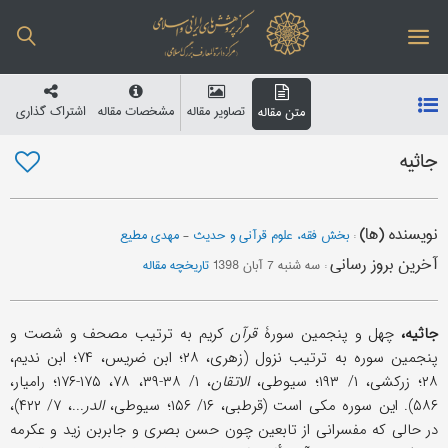
تصاویر مقاله
مشخصات مقاله
اشتراک گذاری
متن مقاله
جاثیه
نویسنده (ها)
:
بخش فقه، علوم قرآنی و حدیث
-
مهدی مطیع
آخرین بروز رسانی
:
سه شنبه 7 آبان 1398
تاریخچه مقاله
جاثیه،
چهل و پنجمین سورۀ
قرآن
کریم به ترتیب مصحف و شصت و
پنجمین سوره به ترتیب نزول (زهری، ۲۸؛ ابن ضریس، ۷۴؛ ابن ندیم،
۲۸؛ زرکشی، ۱/ ۱۹۳؛ سیوطی،
الاتقان
، ۱/ ۳۸-۳۹، ۷۸، ۱۷۵-۱۷۶؛ رامیار،
۵۸۶). این سوره مکی است (قرطبی، ۱۶/ ۱۵۶؛ سیوطی،
الدر
...، ۷/ ۴۲۲)،
در حالی که مفسرانی از تابعین چون حسن بصری و جابربن زید و عکرمه