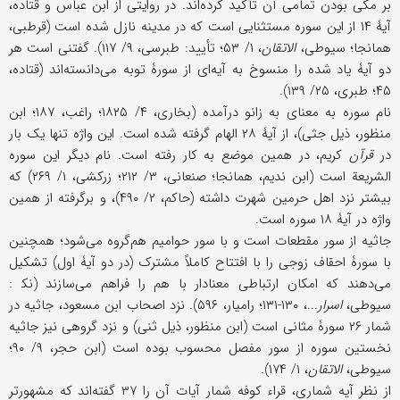
بر مکی بودن تمامی آن تأکید کرده‌اند. در روایتی از ابن عباس و قتاده،
آیۀ ۱۴ از این سوره مستثنایی است که در مدینه نازل شده است (قرطبی،
همانجا؛ سیوطی،
الاتقان
، ۱/ ۵۳؛ تأیید: طبرسی، ۹/ ۱۱۷). گفتنی است هر
دو آیۀ یاد شده را منسوخ به آیه‌ای از سورۀ توبه می‌دانسته‌اند (قتاده،
۴۵؛ طبری، ۲۵/ ۱۳۹).
نام سوره به معنای به زانو درآمده (بخاری، ۴/ ۱۸۲۵؛ راغب، ۱۸۷؛ ابن
منظور، ذیل جثی)، از آیۀ ۲۸ الهام گرفته شده است. این واژه تنها یک بار
در
قرآن
کریم، در همین موضع به کار رفته است. نام دیگر این سوره
الشریعة است (ابن ندیم، همانجا؛ صنعانی، ۳/ ۲۱۲؛ زرکشی، ۱/ ۲۶۹) که
بیشتر نزد اهل حرمین شهرت داشته (حاکم، ۲/ ۴۹۰)، و برگرفته از همین
واژه در آیۀ ۱۸ سوره است.
جاثیه از سور مقطعات است و با سور حوامیم هم‌گروه می‌شود؛ همچنین
با سورۀ احقاف زوجی را با افتتاح کاملاً مشترک (در دو آیۀ اول) تشکیل
می‌دهند که امکان ارتباطی معنادار با هم را فراهم می‌سازند (نک‍ :
سیوطی،
اسرار
...، ۱۳۰-۱۳۱؛ رامیار، ۵۹۶). نزد اصحاب ابن مسعود، جاثیه در
شمار ۲۶ سورۀ مثانی است (ابن منظور، ذیل ثنی) و نزد گروهی نیز جاثیه
نخستین سوره از سور مفصل محسوب بوده است (ابن حجر، ۹/ ۹۰؛
سیوطی،
الاتقان
، ۱/ ۱۷۴).
از نظر آیه شماری، قراء کوفه شمار آیات آن را ۳۷ گفته‌اند که مشهورتر