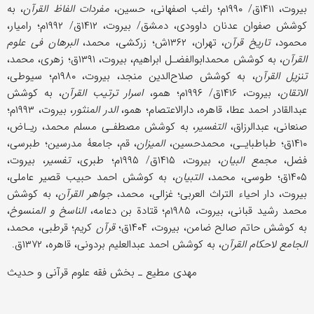
بیروت، ۱۴۱۱ق/ ۱۹۹۰م؛ راغب اصفهانی، حسین،
مفردات الفاظ القرآن
، به
کوشش صفوان عدنان داوودی، دمشق/ بیروت، ۱۴۱۲ق/ ۱۹۹۲م؛ رامیار،
محمود،
تاریخ قرآن
، تهران، ۱۳۶۲ش؛ زرکشی، محمد،
البرهان فی علوم
القرآن
، به کوشش محمدابوالفضـل ابراهیم، بیروت، ۱۳۹۱ق؛ زهری، محمد،
تنزیل القرآن
، به کوشش صلاح‌الدین منجد، بیروت، ۱۹۸۰م؛ سیوطی،
الاتقان
، بیروت، ۱۴۱۶ق/ ۱۹۹۶م؛ همو،
اسرار ترتیب القرآن
، به کوشش
عبدالقادر احمد عطا، قاهره، دارالاعتصام؛ همو،
الدر المنثور
، بیروت، ۱۹۹۳م؛
صنعانی، عبدالرزاق،
التفسیر
، به کوشش مصطفـى مسلم محمد، ریـاض،
۱۴۱۰ق؛ طباطبایـی، محمدحسین،
المیزان
، قم، جامعۀ مدرسین؛ طبرسی،
فضل،
مجمع البیان
، بیروت، ۱۴۱۵ق/ ۱۹۹۵م؛ طبری،
تفسیر
، بیروت،
۱۴۰۵ق؛ طوسی، محمد،
التبیان
، به کوشش احمد حبیب قصیر عاملی،
بیروت، دار احیاء التراث العربی؛ غزالی، محمد،
جواهر القرآن
، به کوشش
محمد رشید قبانی، بیروت، ۱۹۸۵م؛ قتادة بن دعامه،
الناسخ و المنسوخ
،
به کوشش حاتم صالح ضامن، بیروت، ۱۴۰۴ق؛
قرآن
کریم؛ قرطبی، محمد،
الجامع لاحکام القرآن
، به کوشش احمد عبدالعلیم بردونی، قاهره، ۱۳۷۲ق.
مهدی مطیع ـ بخش فقه علوم قرآنی و حدیث