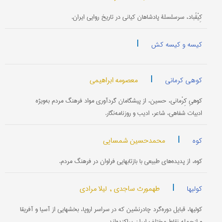
کِیْقُباد، سرسلسلۀ پادشاهان کیانی در تاریخ روایی ایران.
|
کیسه و کیسه کش
|
معصومه ابراهیمی
کوهی کرمانی
کوهیِ کِرْمانی، حسین، از پیشگامان گردآوری مواد فرهنگ مردم به‌ویژه
ادبیات شفاهی، شاعر، ادیب و روزنامه‌نگار.
|
محمدحسین شمسایی
کوه
کوه، از پدیده‌های طبیعی با بازتابهایی فراوان در فرهنگ مردم.
|
طهمورث ساجدی ,
لیلا مرادی
کولیها
کولیها، قبایل دوره‌گرد چادرنشین که در سراسر اروپا، بخشهایی از آسیا و آفریقا
و ازجمله نقاط مختلف ایران پراکنده‌اند.