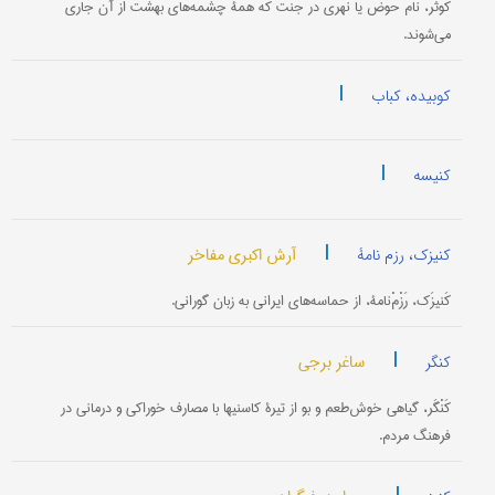
کوثَر، نام حوض یا نهری در جنت که همۀ چشمه‌های بهشت از آن جاری
می‌شوند.
|
کوبیده، کباب
|
کنیسه
|
آرش اکبری مفاخر
کنیزک، رزم نامۀ
کَنیزَک، رَزْمْ‌نامۀ، از حماسه‌های ایرانی به زبان گورانی.
|
ساغر برجی
کنگر
کَنْگَر، گیاهی خوش‌طعم و بو از تیرۀ کاسنیها با مصارف خوراکی و درمانی در
فرهنگ مردم.