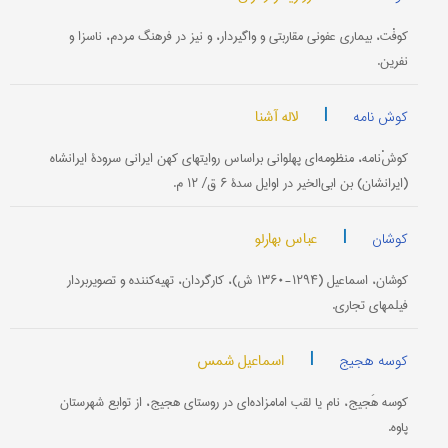
کوفْت، بیماری‌ عفونی مقاربتی و واگیردار، و نیز در فرهنگ مردم، ناسزا و
نفرین.
|
لاله آشنا
کوش نامه
کوشْ‌نامه، منظومه‌ای پهلوانی براساس روایتهای کهن ایرانی سرودۀ ایرانشاه
(ایرانشان) بن ابی‌الخیر در اوایل سدۀ ۶ ق/ ۱۲ م.
|
عباس بهارلو
کوشان
کوشان، اسماعیل (۱۲۹۴-۱۳۶۰ ش)، کارگردان، تهیه‌کننده و تصویربردار
فیلمهای تجاری.
|
اسماعیل شمس
کوسه هجیج
کوسه هَجیج، نام یا لقب امامزاده‌ای در روستای هجیج، از توابع شهرستان
پاوه.