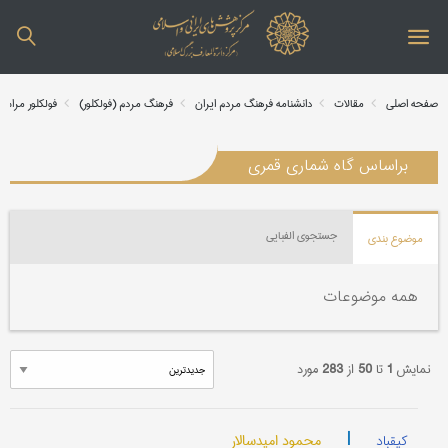
صفحه اصلی
مقالات
دانشنامه فرهنگ مردم ایران
فرهنگ مردم (فولکلور)
فولکلور مراس
براساس گاه شماری قمری
جستجوی الفبایی
موضوع بندی
همه موضوعات
نمایش
1
تا
50
از
283
مورد
|
محمود امیدسالار
کیقباد