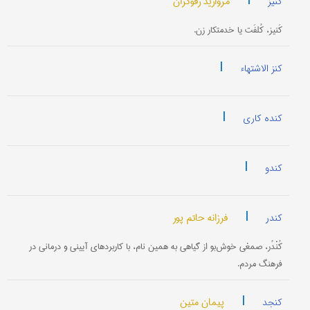
|
مروارید رفوگران
کنیز
کَنیز، کُلفَت یا خدمتکار زن.
|
کنز الاشتهاء
|
کنده کاری
|
کندو
|
فرزانه حاتم پور
کندر
کُنْدُر، صمغی خوش‌بو از گیاهی به همین نام، با کاربردهای آیینی و درمانی در
فرهنگ مردم.
|
پیمان متین
کنجد