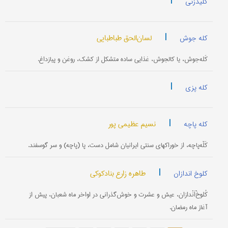
|
کلیدزنی
|
لسان‌الحق طباطبایی
کله جوش
کَله‌جوش، یا کالجوش، غذایی ساده متشکل از کشک، روغن و پیازداغ.
|
کله پزی
|
نسیم عظیمی پور
کله پاچه
کَلّه‌پاچه، از خوراکهای سنتی ایرانیان شامل دست‌، پا (پاچه) و سر گوسفند.
|
طاهره زارع بنادکوکی
کلوخ اندازان
کُلوخْ‌اَنْدازان، عیش و عشرت و خوش‌گذرانی در اواخر ماه شعبان، پیش از
آغاز ماه رمضان.