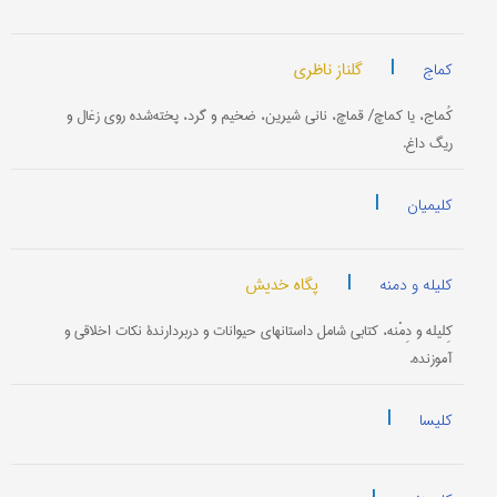
|
گلناز ناظری
کماج
کُماج، یا کماچ/ قماچ، نانی شیرین، ضخیم و گرد، پخته‌شده روی زغال و
ریگ داغ.
|
کلیمیان
|
پگاه خدیش
کلیله و دمنه
کِلیله و دِمْنه، کتابی شامل داستانهای حیوانات و دربردارندۀ نکات اخلاقی و
آموزنده.
|
کلیسا