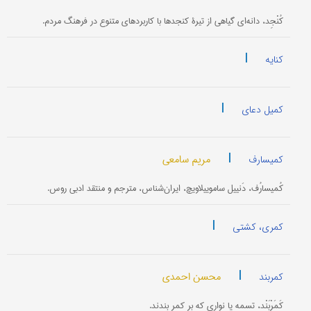
کُنْجِد، دانه‌ای گیاهی از تیرۀ کنجدها با کاربردهای متنوع در فرهنگ مردم.
|
کنایه
|
کمیل دعای
|
مریم سامعی
کمیسارف
کُمیسارُف، دَنییل ساموییلاویچ، ایران‌شناس، مترجم و منتقد ادبی روس.
|
کمری، کشتی
|
محسن احمدی
کمربند
کَمَرْبَنْد، تسمه یا نواری که بر کمر بندند.