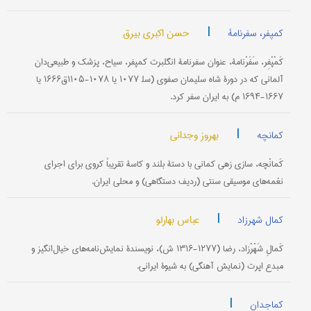
|
حسن اکبری بیرق
کمپفر، سفرنامۀ
کَمْپْفِر، سَفَرْنامۀ، عنوان سفرنامۀ انگلبرت کمپفر، سیاح، پزشک و طبیعی‌دان
آلمانی که در دورۀ شاه سلیمان صفوی (سل‍ ۱۰۷۷ یا ۱۰۷۸-۱۱۰۵ق۱۶۶۶ یا
۱۶۶۷-۱۶۹۴ م) به ایران سفر کرد.
|
بهروز وجدانی
کمانچه
کَمانْچه، سازی زهی کمانی با دستۀ بلند و کاسۀ تقریباً کروی برای اجرای
نغمه‌های موسیقی سنتی (ردیف دستگاهی) و محلی ایران.
|
عباس بهارلو
کمال شهرزاد
کَمالِ شَهْرْزاد، رضا (۱۲۷۷-۱۳۱۶ ش)، نویسندۀ نمایش‌نامه‌های خیال‌انگیز و
مبدع اپرت (نمایش آهنگی) به شیوۀ ایرانی.
|
کماجدان