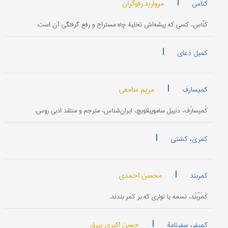
|
مروارید رفوگران
کناس
کَنّاس، کسی که پیشه‌اش تخلیۀ چاه مستراح و رفع گرفتگی آن است.
|
کمیل دعای
|
مریم سامعی
کمیسارف
کُمیسارُف، دَنییل ساموییلاویچ، ایران‌شناس، مترجم و منتقد ادبی روس.
|
کمری، کشتی
|
محسن احمدی
کمربند
کَمَرْبَنْد، تسمه یا نواری که بر کمر بندند.
|
حسن اکبری بیرق
کمپفر، سفرنامۀ