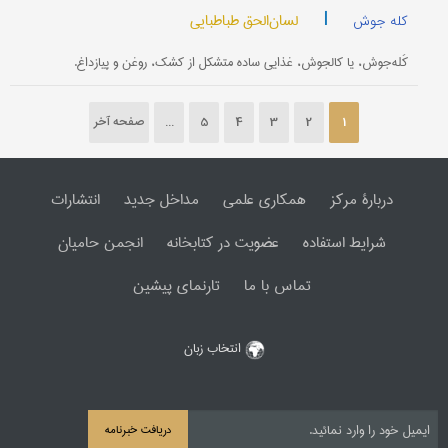
|
لسان‌الحق طباطبایی
کله جوش
کَله‌جوش، یا کالجوش، غذایی ساده متشکل از کشک، روغن و پیازداغ.
1
2
3
4
5
...
صفحه آخر
دربارۀ مرکز
همکاری علمی
مداخل جدید
انتشارات
شرایط استفاده
عضویت در کتابخانه
انجمن حامیان
تماس با ما
تارنمای پیشین
انتخاب زبان
دریافت خبرنامه