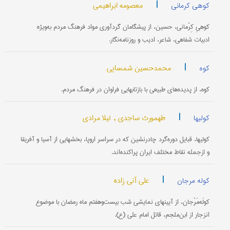
|
معصومه ابراهیمی
کوهی کرمانی
کوهیِ کِرْمانی، حسین، از پیشگامان گردآوری مواد فرهنگ مردم به‌ویژه
ادبیات شفاهی، شاعر، ادیب و روزنامه‌نگار.
|
محمدحسین شمسایی
کوه
کوه، از پدیده‌های طبیعی با بازتابهایی فراوان در فرهنگ مردم.
|
طهمورث ساجدی ,
لیلا مرادی
کولیها
کولیها، قبایل دوره‌گرد چادرنشین که در سراسر اروپا، بخشهایی از آسیا و آفریقا
و ازجمله نقاط مختلف ایران پراکنده‌اند.
|
علی آنی زاده
کوله مرجان
کولَه‌مَرْجان، از آیینهای نمایشی شب بیست‌وهفتم ماه رمضان با موضوع
انزجار از ابن‌ملجم، قاتل امام علی (ع).