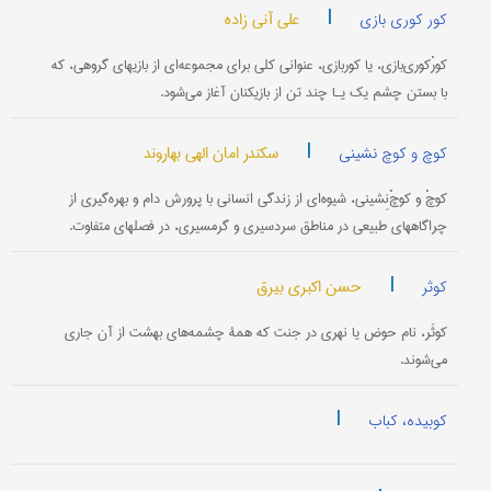
|
علی آنی زاده
کور کوری بازی
کورْکوری‌بازی، یا کوربازی، عنوانی کلی برای مجموعه‌ای از بازیهای گروهی، که
با بستن چشم یک یـا چند تن از بازیکنان آغاز می‌شود.
|
سکندر امان الهی بهاروند
کوچ و کوچ نشینی
کوچْ و کوچْ‌نِشینی، شیوه‌ای از زندگی انسانی با پرورش دام و بهره‌گیری از
چراگاههای طبیعی در مناطق سردسیری و گرمسیری، در فصلهای متفاوت.
|
حسن اکبری بیرق
کوثر
کوثَر، نام حوض یا نهری در جنت که همۀ چشمه‌های بهشت از آن جاری
می‌شوند.
|
کوبیده، کباب