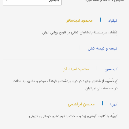
|
محمود امیدسالار
کیقباد
کِیْقُباد، سرسلسلۀ پادشاهان کیانی در تاریخ روایی ایران.
|
کیسه و کیسه کش
|
محمود امیدسالار
کیخسرو
کِیخُسْرو، از شاهان جاوید در دین زردشت و فرهنگ مردم و مشهور به عدالت
در حماسۀ ملی ایرانیان.
|
محسن ابراهیمی
کهربا
کَهْرُبا، یا کاه‌ربا، گوهری زرد و سخت با کاربردهای درمانی و تزیینی.