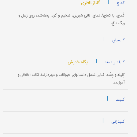
|
گلناز ناظری
کماج
کُماج، یا کماچ/ قماچ، نانی شیرین، ضخیم و گرد، پخته‌شده روی زغال و
ریگ داغ.
|
کلیمیان
|
پگاه خدیش
کلیله و دمنه
کِلیله و دِمْنه، کتابی شامل داستانهای حیوانات و دربردارندۀ نکات اخلاقی و
آموزنده.
|
کلیسا
|
کلیدزنی