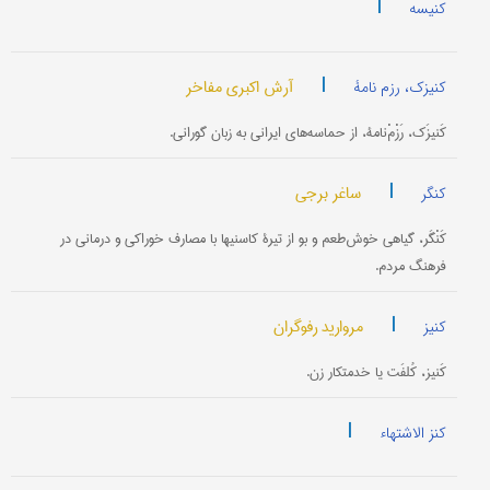
|
کنیسه
|
آرش اکبری مفاخر
کنیزک، رزم نامۀ
کَنیزَک، رَزْمْ‌نامۀ، از حماسه‌های ایرانی به زبان گورانی.
|
ساغر برجی
کنگر
کَنْگَر، گیاهی خوش‌طعم و بو از تیرۀ کاسنیها با مصارف خوراکی و درمانی در
فرهنگ مردم.
|
مروارید رفوگران
کنیز
کَنیز، کُلفَت یا خدمتکار زن.
|
کنز الاشتهاء