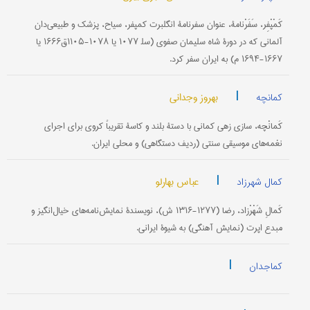
کَمْپْفِر، سَفَرْنامۀ، عنوان سفرنامۀ انگلبرت کمپفر، سیاح، پزشک و طبیعی‌دان
آلمانی که در دورۀ شاه سلیمان صفوی (سل‍ ۱۰۷۷ یا ۱۰۷۸-۱۱۰۵ق۱۶۶۶ یا
۱۶۶۷-۱۶۹۴ م) به ایران سفر کرد.
|
بهروز وجدانی
کمانچه
کَمانْچه، سازی زهی کمانی با دستۀ بلند و کاسۀ تقریباً کروی برای اجرای
نغمه‌های موسیقی سنتی (ردیف دستگاهی) و محلی ایران.
|
عباس بهارلو
کمال شهرزاد
کَمالِ شَهْرْزاد، رضا (۱۲۷۷-۱۳۱۶ ش)، نویسندۀ نمایش‌نامه‌های خیال‌انگیز و
مبدع اپرت (نمایش آهنگی) به شیوۀ ایرانی.
|
کماجدان