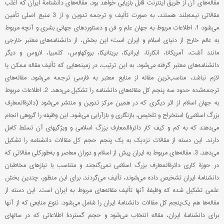
مقاله‌های آن از طریق اینترنت قابل بازیابی خواهد بود. مقاله‌های دانشنامۀ ایران که اغلب
مقالاتی نیمه‌بلند هستند، به صورت تألیف و ترجمه تدوین و از 3 منبع اصلی تأمین
می‌شود: 1. اطلاعات مربوط به جهان علم و فن و دستاوردهای جهانی بشری و آنچه مربوط
به عالم خارج از دنیای اسلام و ایران است؛ این بخش، از دانشنامه‌های معتبر خارجی
مانند آشت، آمریکانا، انکارتا، ایرانیکا، بریتانیکا، بروکهاوس، کلمبیا، لاروس و دیگر
دانشنامه‌های معتبر گرفته می‌شود. به این ترتیب، در زمینه‌هایی که تألیف مقاله ممکن یا
لازم نباشد، مناسب‌ترین مقاله از منابع معتبر به فارسی ترجمه می‌شود. مقاله‌های
ترجمه‌شده حدود سه پنجم کل مقاله‌های دانشنامه را تشکیل می‌دهد. 2. اطلاعات مربوط
به جهان اسلام از اثر دیگری که در همین مرکز تدوین و منتشر می‌شود (دائرةالمعارف
بزرگ اسلامی) استخراج و تلخیص، بازنگاری و بازآرایی می‌شود. این وظیفه را گروهی انجام
می‌دهند که به کم و کیف کار دائرةالمعارف بزرگ اسلامی و ویژگیهای آن تسلط کامل
دارند. این دسته از مقالات نزدیک به یک پنجم حجم کل مقالات دانشنامه را تشکیل
می‌دهد. 3. مقاله‌های مربوط به ایران پیش از اسلام و دوران معاصر و به‌طورکلی مقالاتی که
در حوزۀ کاری دائرةالمعارف بزرگ اسلامی نمی‌گنجند و متناسب با نیازهای مخاطبان
دانشنامۀ ایران تشخیص داده می‌شوند، تألیف می‌گردند. برای این منظور، چندین بخش
علمی تشکیل شده که وظیفۀ آنها تألیف مقاله‌های مربوط به ایران است. این دسته از
مقاله‌ها هم یک‌پنجم کل مقالات دانشنامۀ ایران را شامل می‌شود. تنوع منابعی که از آنها
برای دانشنامۀ ایران، مقاله انتخاب می‌شود و حجم گستردۀ اطلاعاتی که در سالهای