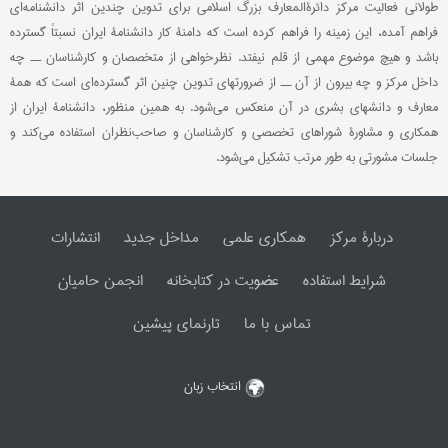
طولانی فعالیت مرکز دائرةالمعارف بزرگ اسلامی برای تدوین چندین اثر دانشنامه‌ای
فراهم آمده، این زمینه را فراهم کرده است که دامنۀ کار دانشنامۀ ایران نسبتاً گسترده
باشد و هیچ موضوع مهمی از قلم نیفتد. نظرخواهی از متخصصان و کارشناسان ــ چه
داخل مرکز و چه بیرون از آن ــ از ضرورتهای تدوین چنین اثر گسترده‌ای است که همۀ
معارف و دانشهای بشری در آن منعکس می‌شود. به همین منظور، دانشنامۀ ایران از
همکاری و مشاورۀ شوراهای تخصصی و کارشناسان و صاحب‌نظران استفاده می‌کند و
جلسات مشورتی به طور مرتب تشکیل می‌شود.
دربارۀ مرکز
همکاری علمی
مداخل جدید
انتشارات
شرایط استفاده
عضویت در کتابخانه
انجمن حامیان
تماس با ما
تارنمای پیشین
انتخاب زبان