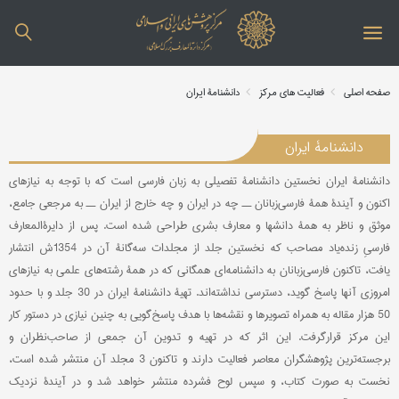
صفحه اصلی
فعالیت های مرکز
دانشنامۀ ایران
دانشنامۀ ایران
دانشنامۀ ایران نخستین دانشنامۀ تفصیلی به زبان فارسی است که با توجه به نیازهای
اکنون و آیندۀ همۀ فارسی‌زبانان ــ چه در ایران و چه خارج از ایران ــ به مرجعی جامع،
موثق و ناظر به همۀ دانشها و معارف بشری طراحی شده است. پس از دایرةالمعارف
فارسیِ زنده‌یاد مصاحب که نخستین جلد از مجلدات سه‌گانۀ آن در 1354ش انتشار
یافت، تاکنون فارسی‌زبانان به دانشنامه‌ای همگانی که در همۀ رشته‌های علمی به نیازهای
امروزی آنها پاسخ گوید، دسترسی نداشته‌اند. تهیۀ دانشنامۀ ایران در 30 جلد و با حدود
50 هزار مقاله به همراه تصویرها و نقشه‌ها با هدف پاسخ‌گویی به چنین نیازی در دستور کار
این مرکز قرارگرفت. این اثر که در تهیه و تدوین آن جمعی از صاحب‌نظران و
برجسته‌ترین پژوهشگران معاصر فعالیت دارند و تاکنون 3 مجلد آن منتشر شده است،
نخست به صورت کتاب، و سپس لوح فشرده منتشر خواهد شد و در آیندۀ نزدیک