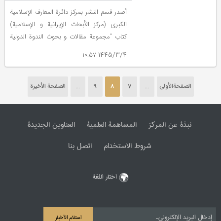
أصدر قسم النشر بمرکز دائرة المعارف الإسلامیة
الکبری (مرکز الأبحاث الإیرانیة و الإسلامیة)
کتاب "مجموعة مقالات و بحوث الندوة الدولیة
الخامسة للغات و اللهجات الإیرانیة (ماضیا و
1445/3/4 ۱۰:۵۷
حاضرا) و ذلک بفضل مساعي محمود جعفري
دهقي.
الصفحةالأولی
...
7
8
9
...
الصفحة الأخیرة
نبذة عن المرکز
المساهمة العلمیة
العناوین الجدیدة
شروط الاستخدام
اتصل بنا
اختار اللغة
استلام الأخبار