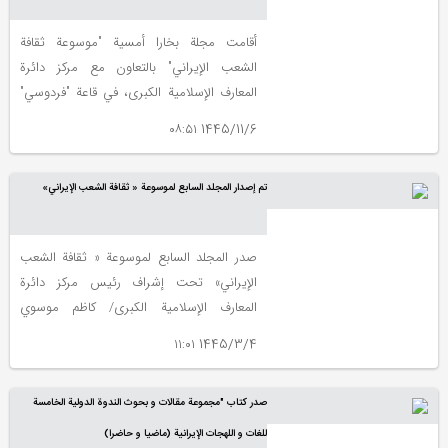
لتحول دون قیام أي سلام مستدام في هذه
المنطقة.
أقامت مجلة بخارا أمسیة "موسوعة ثقافة
الشعب الإیراني" بالتعاون مع مرکز دائرة
المعارف الإسلامیة الکبری، في قاعة "فردوسي"
بدار مفکّري العلوم الإنسانیة، و ذلک مساء یوم
1445/11/6 ۰۸:۵۱
الاثنین الموافق 8/10/2023م
تم إصدار المجلد السابع لموسوعة « ثقافة الشعب الإیراني»
صدر المجلد السابع لموسوعة « ثقافة الشعب
الإیراني» تحت إشراف رئیس مرکز دائرة
المعارف الإسلامیة الکبری/ کاظم موسوي
بجنوردي، و قدتولی عملیة تنقیحه علي محمد
1445/3/4 ۱۱:۰۱
جعفري (قنواتي)
صدر کتاب "مجموعة مقالات و بحوث الندوة الدولیة الخامسة
للغات و اللهجات الإیرانیة (ماضیا و حاضرا)