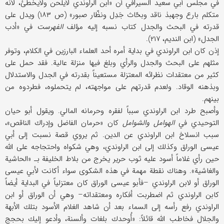
في مجلس أبي سعید السیرافي أن «ابن الراوندي لایلحن ولایخطئ، لأنه
متكلم بارع وجهبذ ناقد وبحّاث جَدِل ونظّار صبور» (ص ۱۸۳) ویدل علی
قدرته في البحث والجدل كتاب نسبه إلیه مؤلف
الفهرست
في «أدب
الجدل» (ابن الندیم، ۲۱۷).
إذن كان ابن الراوندي في بدایة أمره أحد العلماء البارزین في الكلام، وتوفر
مثلهم علی البحث والجدل والرأي وبلغ فیها منزلة عالیة. فقد حمل علی
كثیر من معتقدات نظرائه المعتزلة مستعیناً بقدرته في الجدل والاستدلال
وبذهنه الوقاد. ولعدم قدرتهم علی مواجهته، لم یتحملوه، فطردوه من
بینهم.
وأصبح طرد ابن الراوندي سبباً لفقره وحرمانه المالي. ویقول أبو حیان
التوحیدي في
الهوامل والشوامل
كان «حرمان الفاضل وإدراك الناقص»،
سبب انسلاخ ابن الراوندي عن الدین. ثم یروي قصة نسبت إلی أبي
عیسی الوراق وكذلك إلی ابن الراوندي، وهي شكواه واحتجاجه علی الله
حین رأي غلاماً أسود علیه ثوب حریر یخرج من بلاط الخلیفة بـ «الحاشیة
والغاشیة». وهناك نقطة مهمة في هذه الشكوی سواء أكانت لأبي عیسی
الوراق أو لابن الراوندي –فأبو عیسی الوراق كان معتزلیاً في البدایة أیضاً
كابن الراوندي ثم اضطربت أفكاره ومعتقداته– وهي أن الوراق أو ابن
الراوندي رفع رأسه إلی السماء بعد أن شاهد الغلام الأسود بتلك الأبهة
والجلال فخاطب الله قائلاً: «أُوحدك بلغات وألسنة، وأدعو إلیك بحجج