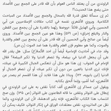
الراوندي من أن یعتقد الناس العوام بأن الله قادر علی الجمع بین الأضداد
حتی یضع هذا الحدیث؟!
ثم إن مسألة تعلق قدرة الله بالمحال والجمع بین الأضداد من المباحث
الكلامیة. ویروي الأشعري نفسه في كتاب
مقالات الإسلامیین
عن أبي
الحسین وأبي الهذیل قائلاً: «ووصفا ربّهما بالقدرة علی أن یجمع بین القطن
والنار ولایقع إحراق» (ص ۵۶۹) وهذا هو عین الجمع بین الأضداد. وروی
أیضاً عن صالح وأبي الحسین أن الله قادر علی أن یجمع بین العلم والقدرة
والموت، وكما هو معلوم فإن العلم والقدرة هما ضد الموت (ن.ص).
وقد جاء في أحادیث الإمامیة أیضاً أن احد الأئمة‌(ع) سئل: هل یقدر الله
علی أن یجعل الدنیا في بیضة، ولا تصغر الدنیا ولا تكبر البیضة؟ فقال
الإمام في الجواب: إن هذا هو مثل أن تنعكس الجبال الكبیرة في عینك،
فإنك تری الدنیا بالعین من دون أن تكبر عینك أو أن تصغر الجبال أو
الدنیا (ابن بابویه، ۱۲۲). وبناءً علی هذا فلابد أن هذا القسم لم یصدر عن
الأشعري، كما أشیر، وإنما أُلحق بكتابه.
ویقول ابن عساكر إن الأشعري ألف كتاباً نقض به علی ابن الراوندي في
إبطال علی التواتر ونقض ما قاله الطاعنون علی التواتر (ص ۱۳۵). وإن صح
انتساب هذا الكتاب للأشعري، فإنه یثیر الدهشة، لأن ابن الراوندي، وكما
نقل عن الماتریدي، نقض معتقدات الوراق في إنكار التواتر، فكیف یمكن أن
ینكر التواتر؟! ویذكر ابن الندیم في
الفهرست
كتاباً لابن الراوندي اسمه