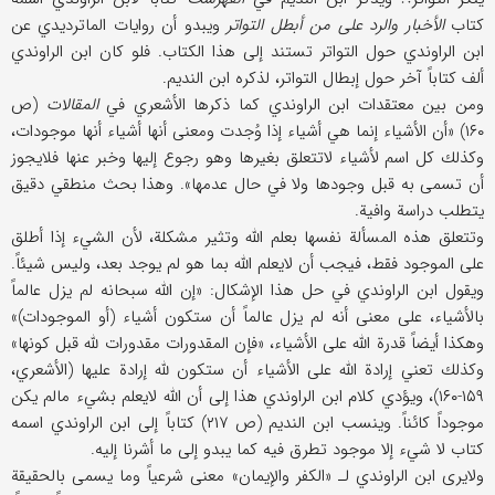
كتاب
الأخبار والرد علی من أبطل التواتر
ویبدو أن روایات الماتردیدي عن
ابن الراوندي حول التواتر تستند إلی هذا الكتاب. فلو كان ابن الراوندي
ألف كتاباً آخر حول إبطال التواتر، لذكره ابن الندیم.
ومن بین معتقدات ابن الراوندي كما ذكرها الأشعري في
المقالات
(ص
۱۶۰) «أن الأشیاء إنما هي أشیاء إذا وُجدت ومعنی أنها أشیاء أنها موجودات،
وكذلك كل اسم لأشیاء لاتتعلق بغیرها وهو رجوع إلیها وخبر عنها فلایجوز
أن تسمی به قبل وجودها ولا في حال عدمها». وهذا بحث منطقي دقیق
یتطلب دراسة وافیة.
وتتعلق هذه المسألة نفسها بعلم الله وتثیر مشكلة، لأن الشيء إذا أطلق
علی الموجود فقط، فیجب أن لایعلم الله بما هو لم یوجد بعد، ولیس شیئاً.
ویقول ابن الراوندي في حل هذا الإشكال: «إن الله سبحانه لم یزل عالماً
بالأشیاء، علی معنی أنه لم یزل عالماً أن ستكون أشیاء (أو الموجودات)»
وهكذا أیضاً قدرة الله علی الأشیاء، «فإن المقدورات مقدورات لله قبل كونها»
وكذلك تعني إرادة الله علی الأشیاء أن ستكون لله إرادة علیها (الأشعري،
۱۵۹-۱۶۰)، ویؤدي كلام ابن الراوندي هذا إلی أن الله لایعلم بشيء مالم یكن
موجوداً كائناً. وینسب ابن الندیم (ص ۲۱۷) كتاباً إلی ابن الراوندي اسمه
كتاب لا شيء إلا موجود تطرق فیه كما یبدو إلی ما أشرنا إلیه.
ولایری ابن الراوندي لـ «الكفر والإیمان» معنی شرعیاً وما یسمی بالحقیقة