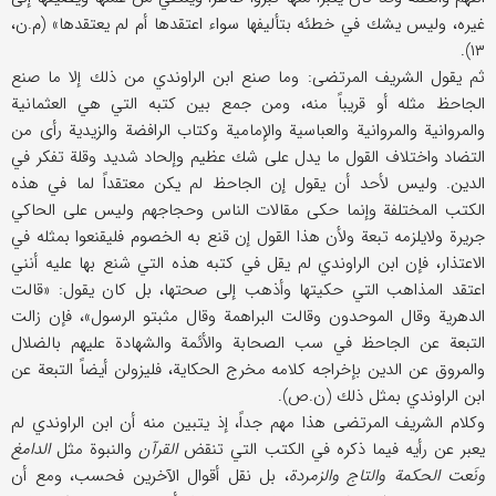
غیره، ولیس یشك في خطئه بتألیفها سواء اعتقدها أم لم یعتقدها» (م.ن،
۱۳).
ثم یقول الشریف المرتضی: وما صنع ابن الراوندي من ذلك إلا ما صنع
الجاحظ مثله أو قریباً منه، ومن جمع بین كتبه التي هي العثمانیة
والمروانیة والمروانیة والعباسیة والإمامیة وكتاب الرافضة والزیدیة رأی من
التضاد واختلاف القول ما یدل علی شك عظیم وإلحاد شدید وقلة تفكر في
الدین. ولیس لأحد أن یقول إن الجاحظ لم یكن معتقداً لما في هذه
الكتب المختلفة وإنما حكی مقالات الناس وحجاجهم ولیس علی الحاكي
جریرة ولایلزمه تبعة ولأن هذا القول إن قنع به الخصوم فلیقنعوا بمثله في
الاعتذار، فإن ابن الراوندي لم یقل في كتبه هذه التي شنع بها علیه أنني
اعتقد المذاهب التي حكیتها وأذهب إلی صحتها، بل كان یقول: «قالت
الدهریة وقال الموحدون وقالت البراهمة وقال مثبتو الرسول»، فإن زالت
التبعة عن الجاحظ في سب الصحابة والأئمة والشهادة علیهم بالضلال
والمروق عن ‌الدین بإخراجه كلامه مخرج الحكایة، فلیزولن أیضاً التبعة عن
ابن الراوندي بمثل ذلك (ن.ص).
وكلام الشریف المرتضی هذا مهم جداً، إذ یتبین منه أن ابن الراوندي لم
یعبر عن رأیه فیما ذكره في الكتب التي تنقض
القرآن
والنبوة مثل
الدامغ
ونَعت الحكمة والتاج والزمردة
، بل نقل أقوال الآخرین فحسب، ومع أن