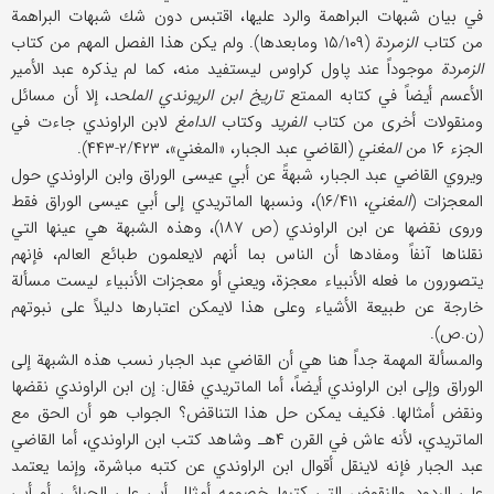
في بیان شبهات البراهمة والرد علیها، اقتبس دون شك شبهات البراهمة
من كتاب
الزمردة
(۱۵/۱۰۹ ومابعدها). ولم یكن هذا الفصل المهم من كتاب
الزمردة
موجوداً عند پاول كراوس لیستفید منه، كما لم یذكره عبد الأمیر
الأعسم أیضاً في كتابه الممتع
تاریخ ابن الریوندي الملحد
، إلا أن مسائل
ومنقولات أخری من كتاب
الفرید
وكتاب
الدامغ
لابن الراوندي جاءت في
الجزء ۱۶ من
المغني
(القاضي عبد الجبار، «المغني»، ۲/۴۲۳-۴۴۳).
ویروي القاضي عبد الجبار، شبهةً عن أبي عیسی الوراق وابن الراوندي حول
المعجزات (
المغني
، ۱۶/۴۱۱)، ونسبها الماتریدي إلی أبي عیسی الوراق فقط
وروی نقضها عن ابن الراوندي (ص ۱۸۷)، وهذه الشبهة هي عینها التي
نقلناها آنفاً ومفادها أن الناس بما أنهم لایعلمون طبائع العالم، فإنهم
یتصورون ما فعله الأنبیاء معجزة، ویعني أو معجزات الأنبیاء لیست مسألة
خارجة عن طبیعة الأشیاء وعلی هذا لایمكن اعتبارها دلیلاً علی نبوتهم
(ن.ص).
والمسألة المهمة جداً هنا هي أن القاضي عبد الجبار نسب هذه الشبهة إلی
الوراق وإلی ابن الراوندي أیضاً، أما الماتریدي فقال: إن ابن الراوندي نقضها
ونقض أمثالها. فكیف یمكن حل هذا التناقض؟ الجواب هو أن الحق مع
الماتریدي، لأنه عاش في القرن ۴هـ وشاهد كتب ابن الراوندي، أما القاضي
عبد الجبار فإنه لاینقل أقوال ابن الراوندي عن كتبه مباشرة، وإنما یعتمد
علی الردود والنقوض التي كتبها خصومه أمثال أبي علي الجبائي أو أبي