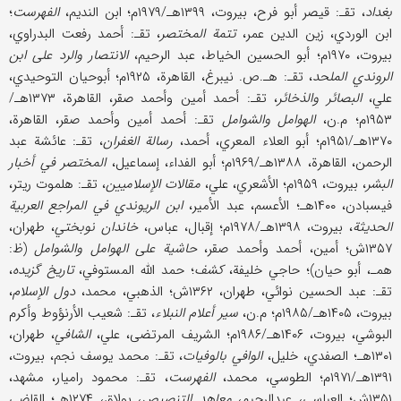
بغداد
، تقـ: قیصر أبو فرح، بیروت، ۱۳۹۹هـ/۱۹۷۹م؛ ابن الندیم،
الفهرست
؛
ابن الوردي، زین‌ الدین عمر،
تتمة المختصر
، تقـ: أحمد رفعت البدراوي،
بیروت، ۱۹۷۰م؛ أبو الحسين الخیاط، عبد الرحیم،
الانتصار والرد علی ابن
الروندي الملحد
، تقـ: هـ.ص. نیبرغ، القاهرة، ۱۹۲۵م؛ أبوحیان التوحیدي،
علي،
البصائر والذخائر
، تقـ: أحمد أمین وأحمد صقر، القاهرة، ۱۳۷۳هـ/
۱۹۵۳م؛ م.ن،
الهوامل والشوامل
تقـ: أحمد أمین وأحمد صقر، القاهرة،
۱۳۷۰هـ/۱۹۵۱م؛ أبو العلاء المعري، أحمد،
رسالة الغفران
، تقـ: عائشة عبد
الرحمن، القاهرة، ۱۳۸۸هـ/۱۹۶۹م؛ أبو الفداء، إسماعیل،
المختصر في أخبار
البشر
، بیروت، ۱۹۵۹م؛ الأشعري، علي،
مقالات الإسلامیین
، تقـ: هلموت ریتر،
فیسبادن، ۱۴۰۰هـ؛ الأعسم، عبد الأمیر،
ابن الریوندي في المراجع العربیة
الحدیثة
، بیروت، ۱۳۹۸هـ/۱۹۷۸م؛ إقبال، عباس،
خاندان نوبختي
، طهران،
۱۳۵۷ش؛ أمین، أحمد وأحمد صقر،
حاشیة علی الهوامل والشوامل
(ظ:
همـ، أبو حیان)؛ حاجي خلیفة،
كشف
؛ حمد الله المستوفي،
تاریخ گزیده
،
تقـ: عبد الحسین نوائي، طهران، ۱۳۶۲ش؛ الذهبي، محمد،
دول الإسلام
،
بیروت، ۱۴۰۵هـ/۱۹۸۵م؛ م.ن،
سیر أعلام النبلاء
، تقـ: شعیب الأرنؤوط وأكرم
البوشي، بیروت، ۱۴۰۶هـ/۱۹۸۶م؛ الشریف المرتضی، علي،
الشافي
، طهران،
۱۳۰۱هـ؛ الصفدي، خلیل،
الوافي بالوفیات
، تقـ: محمد یوسف نجم، بیروت،
۱۳۹۱هـ/۱۹۷۱م؛ الطوسي، محمد،
الفهرست
، تقـ: محمود رامیار، مشهد،
۱۳۵۱ش؛ العباسي، عبدالرحیم،
معاهد التنصیص
، بولاق، ۱۲۷۴هـ؛ القاضي