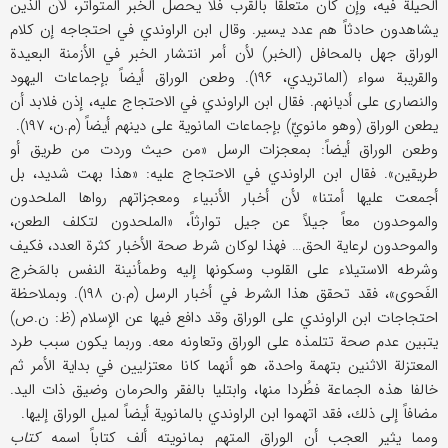
الحیلة فیه، وإن كان متعلقاً بالقرب فلا یحصل الخبر المتواتر، لأن الذین
یشاهدون حادثاً هم عدد یسیر. وقال ابن الراوندي في احتجاجه إن كلام
الوراق جهل بالمحافل (الخبر) لأن أمر انتشار الخبر في الأزمنة البعیدة
والقریبة سواء (الماتریدي، ۱۹۶). وطعن الوراق أیضاً بإجماعات الیهود
والنصاری علی أدیانهم. فقال ابن الراوندي في الاحتجاج علیه، إذن فلابد أن
یطعن الوراق (وهو مانويّ) بإجماعات المانویة علی دینهم أیضاً (م.ن، ۱۹۷).
وطعن الوراق أیضاً: بمعجزات الرسل «من حیث وردت من طریق أو
طریقین». فقال ابن الراوندي في الاحتجاج علیه: «هذا بهت شدید، بل
أجمعت علیها أمتنا» لأن أخبار الأنبیاء ومعجزاتهم رواها الملحدون
والموحدون معاً جیلاً عن جیل توارثاً، «الملحدون لتكلف الطعن،
والموحدون لرعایة الحق… فهذا لوكان شرط صحة الأخبار كثرة العدد، فكیف
وشرطه الاستیلاء علی القلوب وسكونها إلیه وطمأنینة النفس بالمَخرج
الفَحوی»، فقد تحقق هذا الشرط في أخبار الرسل (م.ن ۱۹۸). وبملاحظة
احتجاجات ابن الراوندي علی الوراق وقد دافع فیها عن الإسلام (ظ: ن.ص)
یتبین عدم صحة تتلمذه علی الوراق وتعاونه معه. وربما یكون سبب طرد
المعتزلة الاثنین بتهمة واحدة، هو أنهما كانا معتزلیین في بدایة الأمر ثم
خالفا هذه الجماعة فطُردا منها، وابتلیا بالفقر والحرمان وضیق ذات الید.
مضافاً إلی ذلك، فقد اتهموا ابن الراوندي بالمانویة أیضاً لمیل الوراق إلیها.
ومما یثیر العجب أن الوراق المتهم بمانویته ألف كتاباً اسمه
كتاب