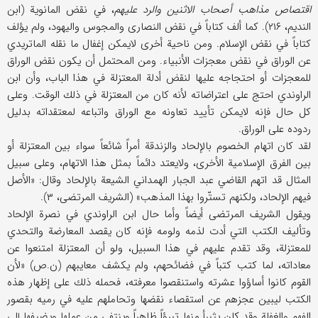
اقتصاص مذاهب أصحاب الاثنین والرد علیهم
، في نقض المانویة (ابن
الندیم، ۲۱۶). كما ألف كتاباً في نقض النصاری والمجوس والیهود، ولم یؤلف
كتاباً في نقض الإسلام. ومن ناحیة أخری لایمكن إغفال ما نقله الماتریدي
عن الوراق في نقض معجزات الأنبیاء. ومن المحتمل أن یكون نقض الوراق
للمعجزات أو احتجاجه علیها لنقض أدلة المعتزلة في هذا الباب، وأن ابن
الراوندي احتج علی اعتراضاته لأنه كان من المعتزلة في ذلك الوقت. وعلی
كل حال فإنه لایمكن تأیید تعاونه مع الوراق واتباعه لمعتقداته بدلیل
ردوده علی الوراق.
لقد كان اتهام الخصوم بالإلحاد والزندقة أمراً شائعاً سواء بین المعتزلة أو
بین الفرق الإسلامیة الأخری، ولایعتد دائماً بمثل هذا الاتهام، وعلی سبیل
المثال قد اتهم القاضي عبد الجبار الهمداني الشیعة بالإلحاد وقال: «الأصل
فیهم الإلحاد، ولكنهم تستّروا بهذا المذهب» (الشریف المرتضی، ۳).
ویقول الشریف المرتضی أیضاً وأما حال ابن الراوندي في نصرة الإلحاد
وتألیف الكتب التي أدت لذمه ولومه فإنه كان یقصد المعارضة والتحدي
للمعتزلة، وقد تقدم علیهم في هذا السبیل، ولو أن المعتزلة امتنعوا عن
معاداته، لما كتب كتباً في فضائحهم، ولم یكشف معایبهم (ن.ص) «لأن
القوم كانوا أساؤوا عشرته واستنقصوا معرفته، فحمله ذلك علی إظهار هذه
الكتب لیبین عجزهم عن استقصاء نقضها وتحاملهم علیه في رمیه بقصور
الفهم والغفلة وقد كان یثبرأ منها تبرؤاً ظاهراً وینتفي من عملها ویضیفها إلی