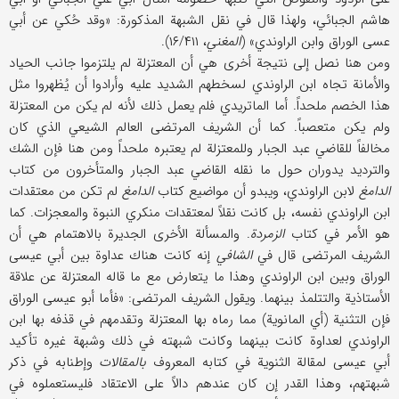
هاشم الجبائي، ولهذا قال في نقل الشبهة المذكورة: «وقد حُكي عن أبي
عسی الوراق وابن الراوندي» (
المغني
، ۱۶/۴۱۱).
ومن هنا نصل إلی نتیجة أخری هي أن المعتزلة لم یلتزموا جانب الحیاد
والأمانة تجاه ابن الراوندي لسخطهم الشدید علیه وأرادوا أن یُظهروا مثل
هذا الخصم ملحداً. أما الماتریدي فلم یعمل ذلك لأنه لم یكن من المعتزلة
ولم یكن متعصباً. كما أن الشریف المرتضی العالم الشیعي الذي كان
مخالفاً للقاضي عبد الجبار وللمعتزلة لم یعتبره ملحداً ومن هنا فإن الشك
والتردید یدوران حول ما نقله القاضي عبد الجبار والمتأخرون من كتاب
الدامغ
لابن الراوندي، ویبدو أن مواضیع كتاب
الدامغ
لم تكن من معتقدات
ابن الراوندي نفسه، بل كانت نقلاً لمعتقدات منكري النبوة والمعجزات. كما
هو الأمر في كتاب
الزمردة
. والمسألة الأخری الجدیرة بالاهتمام هي أن
الشریف المرتضی قال في
الشافي
إنه كانت هناك عداوة بین أبي عیسی
الوراق وبین ابن الراوندي وهذا ما یتعارض مع ما قاله المعتزلة عن علاقة
الأستاذیة والتتلمذ بینهما. ویقول الشریف المرتضی: «فأما أبو عیسی الوراق
فإن التثنیة (أي المانویة) مما رماه بها المعتزلة وتقدمهم في قذفه بها ابن
الراوندي لعداوة كانت بینهما وكانت شبهته في ذلك وشبهة غیره تأكید
أبي عیسی لمقالة الثنویة في كتابه المعروف
بالمقالات
وإطنابه في ذكر
شبهتهم، وهذا القدر إن كان عندهم دالاً علی الاعتقاد فلیستعملوه في