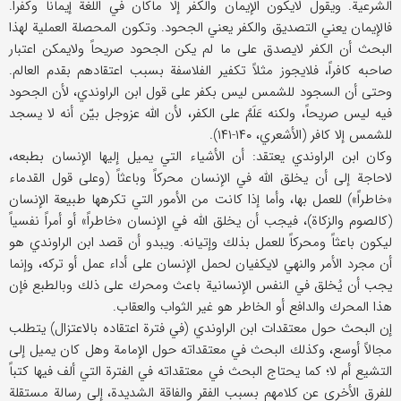
الشرعیة. ویقول لایكون الإیمان والكفر إلا ماكان في اللغة إیماناً وكفراً.
فالإیمان یعني التصدیق والكفر یعني الجحود. وتكون المحصلة العملیة لهذا
البحث أن الكفر لایصدق علی ما لم یكن الجحود صریحاً ولایمكن اعتبار
صاحبه كافراً، فلایجوز مثلاً تكفیر الفلاسفة بسبب اعتقادهم بقدم العالم.
وحتی أن السجود للشمس لیس بكفر علی قول ابن الراوندي، لأن الجحود
فیه لیس صریحاً، ولكنه عَلَمٌ علی الكفر، لأن الله عزوجل بیّن أنه لا یسجد
للشمس إلا كافر (الأشعري، ۱۴۰-۱۴۱).
وكان ابن الراوندي یعتقد: أن الأشیاء التي یمیل إلیها الإنسان بطبعه،
لاحاجة إلی أن یخلق الله في الإنسان محركاً وباعثاً (وعلی قول القدماء
«خاطراً») للعمل بها، وأما إذا كانت من الأمور التي تكرهها طبیعة الإنسان
(كالصوم والزكاة)، فیجب أن یخلق الله في الإنسان «خاطراً» أو أمراً نفسیاً
لیكون باعثاً ومحركاً للعمل بذلك وإتیانه. ویبدو أن قصد ابن الراوندي هو
أن مجرد الأمر والنهي لایكفیان لحمل الإنسان علی أداء عمل أو تركه، وإنما
یجب أن یُخلق في النفس الإنسانیة باعث ومحرك علی ذلك وبالطبع فإن
هذا المحرك والدافع أو الخاطر هو غیر الثواب والعقاب.
إن البحث حول معتقدات ابن الراوندي (في فترة اعتقاده بالاعتزال) یتطلب
مجالاً أوسع، وكذلك البحث في معتقداته حول الإمامة وهل كان یمیل إلی
التشیع أم لا؛ كما یحتاج البحث في معتقداته في الفترة التي ألف فیها كتباً
للفرق الأخری عن كلامهم بسبب الفقر والفاقة الشدیدة، إلی رسالة مستقلة