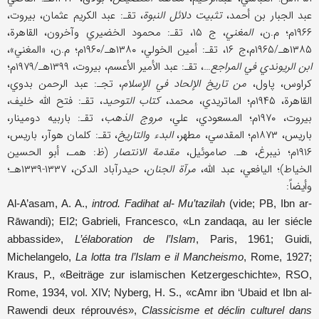
عبد الجبار بن أحمد،
تثبیت دلائل النبوة
، تقـ: عبد الكریم عثمان، بیروت،
۱۹۶۶م؛ م.ن،
المغني
، ج ۱۵، تقـ: محمود الخضیري وآخرون، القاهرة،
۱۳۸۵هـ/۱۹۶۵م،ج ۱۶، تقـ: أمین الخولي، ۱۳۸۰هـ/۱۹۶۰م؛ م.ن، «المغني»،
ابن الریوندي في المراجع…
، تقـ: عبد الأمیر الأعسم، بیروت، ۱۳۹۹هـ/۱۹۷۹م؛
كراوس، پاول،
من تاریخ الإلحاد في الإسلام
، تجـ: عبد الرحمن بدوي،
القاهرة، ۱۹۴۵م؛ الماتریدي، محمد،
كتاب التوحید
، تقـ: فتح ‌الله خلیف،
بیروت، ۱۹۷۰م؛ المسعودي، علي،
مروج الذهب
، تقـ: باربیه دومینار،
باریس، ۱۸۷۳م؛ المقدسي، مطهر،
البدء والتاریخ
، تقـ: كلمان هوآر، باریس،
۱۹۱۶م؛ نیبرغ، هـ. صاموئیل،
مقدمة الانتصار
(ظ: همـ، أبو الحسين
الخیاط)؛ الیافعي، عبد الله،
مرآة الجنان
، حیدرآباد الدكن، ۱۳۳۷-۱۳۳۹هـ؛
وأیضاً:
Al-A’asam, A. A.,
introd. Fadihat al- Mu’tazilah
(vide; PB, Ibn ar-
Rāwandi); EI2; Gabrieli, Francesco, «Ln zandaqa, au Ier siécle
abbasside»,
L’élaboration de l’Islam
, Paris, 1961; Guidi,
Michelangelo,
La lotta tra l’Islam e il Mancheismo
, Rome, 1927;
Kraus, P., «Beiträge zur islamischen Ketzergeschichte», RSO,
Rome, 1934, vol. XIV; Nyberg, H. S., «cAmr ibn ‘Ubaid et Ibn al-
Rawendi deux réprouvés»,
Classicisme et déclin culturel dans