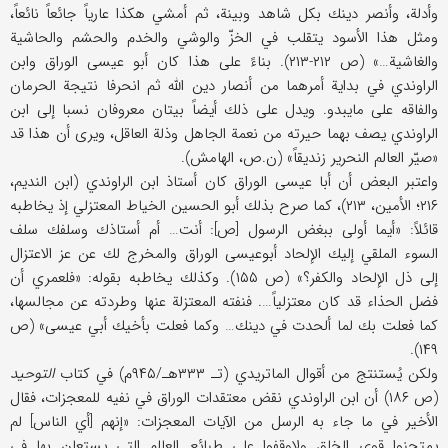
وأدلة، وأنصر دینك بكل شاهد وبینة، ثم أمشي هكذا عاریاً جائعاً نائعاً،
ومثل هذا الأسود یتقلب في الخزّ والوشي والخدم والحشم والحاشیة
والغاشیة…» (ص ۲۱۲-۲۱۳). بناءً علی هذا كان أبو عیسی الوراق وابن
الراوندي في بدایة أمرهما من أنصار دین الله ثم انحرفا نتیجة الحرمان
والفاقه علی مایبدو. ویدل علی ذلك أیضاً بیتان معروفان نسبا إلی ابن
الراوندي یصف بهما حیرته من نعمة الجاهل وذلة العاقل، ویری أن هذا قد
«صیّر العالم النحریر زندیقاً» (ن.ص، الهامش).
واعتبر البعض أن أبا عیسی الوراق كان أستاذ ابن الراوندي (ابن الندیم،
۲۱۶؛ الأمین، ۲۱۳)، كما صرح بذلك أبو الحسین الخیاط المعتزلي إذ یخاطبه
قائلاً: «أیما أولی ببغض الرسول [ص]: أنت… أم أستاذك وسلفك سلف
السوء الملقي إلیك الإلحاد أبوعیسی الوراق والمخرج لك عن عز الاعتزال
إلی ذل الإلحاد والكفر؟» (ص ۱۵۵). وكذلك یخاطبه بقوله: «فلعمري أن
فضل الحذاء قد كان معتزلیاً…. فنفته المعتزلة عنها وطردته عن مجالسها،
كما فعلت بك لما ألحدت في دینك… وكما فعلت بأخیك أبي عیسی» (ص
۱۴۹).
ولكن یُستنتج من أقوال الماتریدي (تـ ۳۳۳هـ/۹۴۵م) في كتاب
التوحید
(ص ۱۸۶) أن ابن الراوندي نقض معتقدات الوراق في نفیه للمعجزات، فقال
الأخیر في ما جاء به الرسل من الآیات المعجزات: «إنهم [أي الناس] لم
یمتحنوا قوی الخلق ولاوقفوا علی طبائع العالم التي یستعان بها في