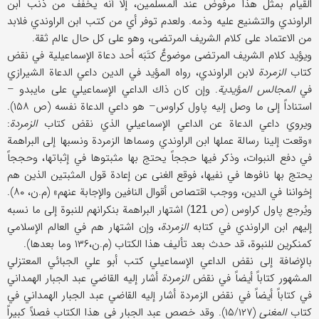
القیام بمثل هذا مرفوض عند المسلمین، إلا أنه یخفف من ذنب ابن
الراوندي والتشنیع علیه وذمه. ولعدم توفر أي من كتب ابن الراوندي فلابد
من الاعتماد علی كلام الشریف المرتضی، وهو علی كل حال عالم ثقة.
ویؤید كلام الشریف المرتضی موضوعٌ كتَبَه أحد دعاة الإسماعیلیة في نقض
كتاب
الزمردة
لابن الراوندي، رواه المؤید في‌ الدین داعي الدعاة الشیرازي
في
المجالس المؤیدیة
. وإن كان ذاك الداعي الإسماعیلي علی مایبدو –
استناداً إلی ما وصل إلیه پاول كراوس– هو داعي الدعاة نفسه (ص ۱۵۸).
ویروي داعي الدعاة عن الداعي الإسماعیلي الذي نقض كتاب
الزمردة
:
«وقعت إلینا رسالة عملها ابن الراوندي وسماها الزمردة ونسبها إلی البراهمة
في دفع النبوات، وذكر فیها حججاً یحتج بها مثبتوها في إثباتها، وحججاً
یحتج بها نافوها في نفیها، فوقع الغنی عن إعادة قول المثبتین الذین هم
إخواننا في الدین، ووجب اقتصاص أقوال النافین والإجابة عنهم» (م.ن، ۸۰).
ویُرجع پاول كراوس (ص
) اشتهار البراهمة بنكرانهم للنبوة إلی ما نسبه
121
إلیهم ابن الراوندي في كتابه
الزمردة
، وإن اشتهار هم في العالم الإسلامي
كمنكرین للنبوة، قد حدث بعد تألیف هذا الكتاب (م.ن،۱۳۶ وما بعدها).
بالإضافة إلی نقض الداعي الإسماعیلي كتب أبو علي الجبائي المعتزلي
المشهور كتاباً أیضاً في نقض
الزمردة
أشار إلیه القاضي عبد الجبار الهمداني
في كتاباً أیضاً في نقض الزمردة أشار إلیه القاضي عبد الجبار الهمداني في
كتاب
المغني
(۱۵/۱۲۷). وقد خصص عبد الجبار في هذا الكتاب فصلاً كبیراً