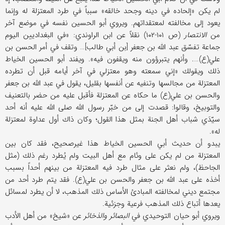
لم یكن «إلحاده في دینه وجحد خالقه» سبباً في طرد المعتزلة له وإنما
یعود إلی مخالفته لمعتقداتهم. ویروي أبو الحسين نفسه في موضع آخر
من
الانتصار
(ص ۱۰۱-۱۰۲) نقلاً عن ابن الراوندي: «في البغدادیین الیوم
جماعة تفسّق عبد الله بن جعفر [بن أبي طالب]… وتقف في أمر الحسن بن
علي‌(ع)…. وأنهم یتبرؤون منه ویقفون فیه». ویفند أبو الحسين الخیاط
ذلك ویقولك «إني سمعته وهو معتزلي في آخر أیامه قبل أن تطرده
المعتزلة من مجالسها وتنفیه عن أنفسها بقلیل، یقول في عبد الله بن جعفر
والحسن بن علي‌(ع) ما حكاه عن المعتزلة فأقبل علیه من حضر بالتعنیف
والتوبیخ، وقالوا: قصدت إلی من خبّر رسول الله صلی الله علیه أنه أحد
سیّدَي شباب أهل الجنة بمثل هذا القول؛ وكان ذاك أول عداوة لمعتزلة
له».
یبدو أن حدیث أبي الحسین الخیاط هذا غیرصحیح، فقد كان بین
المعتزلة من لم یكن علی وئام مع أهل البیت ولم یُطرد رغم ذلك (مثل
الجاحظ)، ولم نعثر علی مثال طرد فیه المعتزلة من بینهم أحداً بسبب
أخذه علی عبد الله بن جعفر والحسن بن علي‌(ع). فقد يتم طرد أحد من
مجتمع دیني لمخالفته المبادئ الأساس ذلك المذهب، لا أن یطرد لمسائل
یعدها أتباع ذلك المذهب فرعیة وجزئیة.
ویروي أبو حیان التوحیدي في
البصائر والذخائر
عن «شیخ» من أهل الأدب