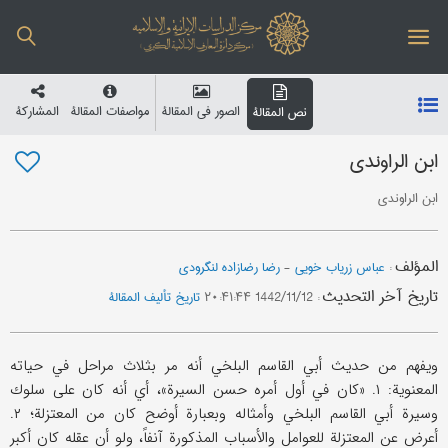
الصور في المقالة
مواصفات المقالة
المشارکة
نص المقالة
ابن الراوندي
ابن الراوندي
المؤلف
:
عباس زریاب خویي
-
رضا رضازاده لنگرودی
تاریخ آخر التحدیث
:
1442/11/12 ۲۰:۴۱:۴۴
تاریخ تألیف المقالة
ویفهم من حدیث أبي القاسم البلخي أنه مر بثلاث مراحل في حیاته
المعنویة: ۱. «كان في أول أمره حسن السیرة»، أي أنه كان علی سلوك
وسیرة أبي القاسم البلخي وأمثاله وبعبارة أوضح كان من المعتزلة؛ ۲.
أعرض عن المعتزلة للعوامل والأسباب المذكورة آنفاً، ولو أن عقله كان أكبر