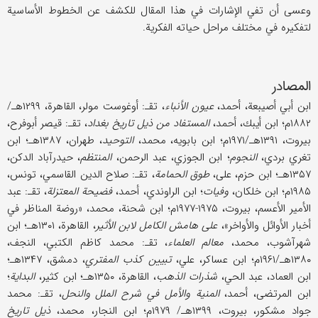
وعسی أن تفي الإشارات في هذا المقال للكشف عن الخطوط الأساسیة
لتفكیره في مختلف مراحل حیاته الفكریة.
المصادر
ابن أبي أصیبعة، أحمد،
عیون الأنباء
، تقـ: أوغوست مولر، القاهرة، ۱۲۹۹هـ/
۱۸۸۲م؛ ابن أیبك، أحمد،
المستفاد من ذیل تاریخ بغداد
، تقـ: قیصر أبوفرح،
بیروت، ۱۳۹۱هـ/۱۹۷۱م؛ ابن بابویه، محمد،
التوحید
، طهران، ۱۳۸۷هـ؛ ابن
تغري بردي،
النجوم
؛ ابن الجوزي، عبد الرحمن،
المنتظم
، حیدرآباد الدكن،
۱۳۵۷هـ؛ ابن حزم، علی،
طوق الحمامة
، تقـ: صلاح ‌الدین القاسمي، تونس،
۱۹۸۵م؛ ابن خلكان،
وفیات
؛ ابن الراوندي، أحمد،
فضیحة المعتزلة
، تقـ: عبد
الأمیر الأعسم، بیروت، ۱۹۷۵-۱۹۷۷م؛ ابن شحنة، محمد، «روضة المناظر في
أخبار الأوائل والأواخر»،
علی هامش الكامل لابن الأثیر
، القاهرة، ۱۳۰۱هـ؛ ابن
شهرآشوب، محمد،
معالم العلماء
، تقـ: محمد كاظم الكتبي، النجف،
۱۳۸۰هـ/۱۹۶۱م؛ ابن عساكر، علي،
تبیین كذب المفتري
، دمشق، ۱۳۴۷هـ؛
ابن العماد، عبد الحي،
شذرات الذهب
، القاهرة، ۱۳۵۰هـ؛ ابن كثیر،
البدایة
؛
ابن المرتضی، أحمد،
المنیة والأمل في شرح الملل والنحل
، تقـ: محمد
جواد مشكور، بیروت، ۱۳۹۹هـ/ ۱۹۷۹م؛ ابن النجار، محمد،
ذیل تاریخ