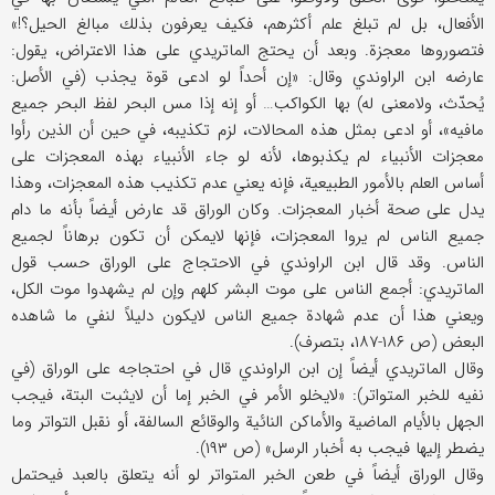
الأفعال، بل لم تبلغ علم أكثرهم، فكیف یعرفون بذلك مبالغ الحیل؟!»
فتصوروها معجزة. وبعد أن یحتج الماتریدي علی هذا الاعتراض، یقول:
عارضه ابن الراوندي وقال: «إن أحداً لو ادعی قوة یجذب (في الأصل:
یُحدّث، ولامعنی له) بها الكواكب… أو إنه إذا مس البحر لفظ البحر جمیع
مافیه»، أو ادعی بمثل هذه المحالات، لزم تكذیبه، في حین أن الذین رأوا
معجزات الأنبیاء لم یكذبوها، لأنه لو جاء الأنبیاء بهذه المعجزات علی
أساس العلم بالأمور الطبیعیة، فإنه یعني عدم تكذیب هذه المعجزات، وهذا
یدل علی صحة أخبار المعجزات. وكان الوراق قد عارض أیضاً بأنه ما دام
جمیع الناس لم یروا المعجزات، فإنها لایمكن أن تكون برهاناً لجمیع
الناس. وقد قال ابن الراوندي في الاحتجاج علی الوراق حسب قول
الماتریدي: أجمع الناس علی موت البشر كلهم وإن لم یشهدوا موت الكل،
ویعني هذا أن عدم شهادة جمیع الناس لایكون دلیلاً لنفي ما شاهده
البعض (ص ۱۸۶-۱۸۷، بتصرف).
وقال الماتریدي أیضاً إن ابن الراوندي قال في احتجاجه علی الوراق (في
نفیه للخبر المتواتر): «لایخلو الأمر في الخبر إما أن لایثبت البتة، فیجب
الجهل بالأیام الماضیة والأماكن النائیة والوقائع السالفة، أو نقبل التواتر وما
یضطر إلیها فیجب به أخبار الرسل» (ص ۱۹۳).
وقال الوراق أیضاً في طعن الخبر المتواتر لو أنه یتعلق بالعبد فیحتمل