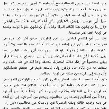
من علمه لسلك سبیل المسالمة مع أصحابه؛ ۳. أظهر الندم عما كان فعل
وقال إن جفاء أصحابه وتنحیتهم إیاه حملته علی ذلك. وإن صح ندمه عما
فعل كما قال أبو القاسم البلخي، فلابد أن لایكون قد سكن حتی وفاته
منزل أبي عیسی الیهودي الأهوازي الذي ألف كفریاته له كما ذكر البلخي،
فإذن إما أن یكون هذا الكلام افتراءً وكذباً، أو أن تكون مقولة توبته وندمه
في نهایة العمر غیر صحیحة.
وقد عبر أبو القاسم البلخي عن ابن الراوندي بنحو آخر كما جاء في
الفهرست
: «ولم یكن في زمانه في نظرائه أحذق منه بالكلام، ولا أعرف
بدقیقه جلیله منه» (ن.ص). ولو قارنا بین كلام أبي القاسم البلخي هذا
وبین كلامه الذي ذكرناه آنفاً، لتوصلنا إلی أن ابن الراوندي لم یستطع أن
یبقی محصوراً في إطار عقائد المعتزلة، لتعمقه وحذاقته في علم الكلام وما
یتصف به من ذكاء حاد وذهن وقاد فابتعد عنهم في معظم معتقداتهم،
وآل ذلك إلی طرده من بینهم في نهایة المطاف.
یقول أبو الحسين الخیاط المعتزلي الذي كان عدو ابن الراوندي اللدود، في
مقدمة كتابه
الانتصار
: «فأما أهل النظر وأصحاب الكلام فقد علموا جمیعاً
أنه لیس بنظیر للمعتزلة ولاكفوء لهم وأنه كان زماناً تابعاً من أتباعهم
وحدثاً من أحداثهم یختلف إلی مجالسهم ویتعلم من أشیاخهم إلی أن ألحد
في دینه وجحد خالقه ونفته المعتزلة عنها وباعدته من مجالسها» (ص ۱).
ولاشك في أن كلام أبي الحسین الخیاط هذا ینبع عن الغیظ والتعصب، إذ