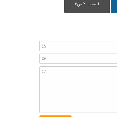
الصفحة
۲
من۲