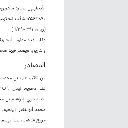
(ن. م، II/۳۹۰-۳۹۱).
والتاریخ، ویصدر فیها صحف باللغة
المصادر
ابن الأثیر، علی بن محمد،
تقـ: دخویه، لیدن، ۱۸۸۹م؛ ابن رسته، أحمد بن عمر،
الاصطخري، إبراهیم بن م
محمد أبوالفضل إبراهیم، القاهرة، ۱۹۶۰-۱۹۶۸م، فصیح خو
مروج الذهب
، تقـ: یوسف أسعد داغر، بیر