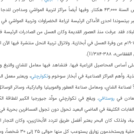
۲۸ رأس. وتعتبر بیتسوندا احدی الأماکن الرئیسة لزراعة الخضراوات وتربیة الموا
»، II/۳۸۴-۳۸۸).
علی أساس المحاصیل الزراعیة فیها. فتشاهد فیها معامل للشاي والتبغ و
حذیة. وأهم المراکز الصناعیة في أبخاز سوخوم و
تکوارچلي
، ویعتبر معمل ا
معادن في
روستافي
. ویقع في تکوارچلي مولّد جیورجیا الکبیر للطاقة 
بات الکثیفة في الماضي البعید تحول دون تجول المسافرین بحریة في أبخ
ة، ولذلک کان البحر یعتبر أفضل طریق لتردد الأبخازیین، وکان التجار ا
في میاه البحر الأسود 