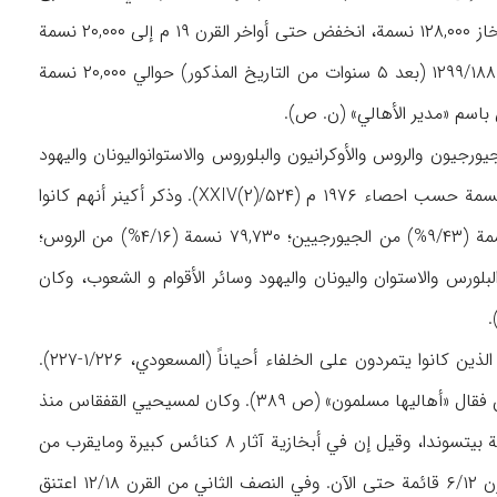
بارتولد أن الانخفاض هذا کان من ۷۹,۰۰۰ الی ۶۵,۰۰۰ نسمة (II(۱)/۸۶۳). وذکر آکینر عدد سکان أبخاز ۱۲۸,۰۰۰ نسمة، انخفض حتی أواخر القرن ۱۹ م إلی ۲۰,۰۰۰ نسمة
(ص ۲۲۲-۲۲۱). وقد أیّد بارتولد وجود ۲۰,۰۰۰ نسمة قائلاً: إن عدد الأبخازیین لم یتجاوز في عام ۱۲۹۹/۱۸۸۱ (بعد ۵ سنوات من التاریخ المذکور) حوالي ۲۰,۰۰۰ نسمة
ورجیون والروس والأوکرانیون والبلوروس والاستوانوالیونان والیهود
» حوالي ۵۰۰,۰۰۰ نسمة حسب احصاء ۱۹۷۶ م (XXIV(۲)/۵۲۴). وذکر أکینر أنهم کانوا
في ۱۹۷۹ م ۴۸۶,۰۸۲ نسمة (ص ۲۲۳)، منهم ۸۳,۰۹۷ نسمة (۱/۱۷%) من الأبخازیین؛ ۲۱۳,۳۲۲ نسمة (۹/۴۳%) من الجیورجیین؛ ۷۹,۷۳۰ نسمة (۴/۱۶%) من الروس؛
%) من الأرمن؛ ۱۰,۲۵۷ نسمة (۱/۲%) من الأوکرانیین و ۲۶,۳۲۶ (۴/۵%) من البلورس والاستوان والیونان والیهود وسائر الأقوام و الشعوب، وکان
وقد اعتنق أهالي أبخازیة‌الدین المسیحي منذ القرن ۶م، وکانوا یدفعون الجزیة إلی مرازبة تفلیس الذین کانوا یتمردون علی الخلفاء أحیاناً (المسعودي، ۱/۲۲۶-۲۲۷).
وقد أشار أبو الفداء إلی أهالي سوخوم و ضواحیها علی ساحل البحر الأسود (بحر القرم) من المسلمین فقال «أهالیها مسلمون» (ص ۳۸۹). وکان لمسیحیي القفقاس منذ
الأزمنة الماضیة جثالقة خاصة لهم، قد ورد ذکرهم منذ القرن ۷/۱۳، وکانت جاثلقیة أبخاز في منطقة بیتسوندا، وقیل إن في أبخازیة آثار ۸ کنائس کبیرة ومایقرب من
۱۰۰ کنیسة صغیرة (بارتولد، II(۱)/۸۶۳). ولاتزال کنیسة بیتسوندا الرئیسة التي یرجع بناؤها الی القرن ۶/۱۲ قائمة حتی الآن. وفي النصف الثاني من القرن ۱۲/۱۸ اعتنق