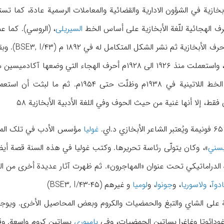
رف الهجائیة للّغة الأبخازیة علی أساس الخط
السیریلی
۱۸۶۵م نشر أ
فقط، إلا أنها غنیة من حیث الحوف وفي اللغة الأدبیة الأبخازیة ۵۸
غولیا
بسني
»، وکان یتولّی رئاسة تحریرها. وکتب غولیا في هذه السنة قصة أیضا
دوآ
،
ولاسوریا
، و
جونوا
، و
لومیا
و غیرهم (BSE۳, I/۴۳-۴۵)
یة علی الشاي والتبغ والحمضیات والکروم وبعض المحاصیل الأخری. ویوج
دائوتا وغاغرا بساتین الحمضیات، وفي
بامبوري