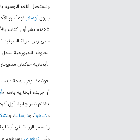
بارون
أوسلار
نوعاً من الأح
الأبخازیة حرکتان متغیرتان 
فونیمة. وفي لهجة بزیب ۶۵ فونیمة ویُعتبر الشاعر الأبخازي د.اي.
أو جریدة أبخازیة باسم «
أ
۱۹۲۰م نشر چانبا، أول أثره الدراماتیکي تحت عنوان «المهاجرون». ثم ظهرت آثار عدیدة أخری من النظم والنثر في الآداب الابخازیة، أشهر ممثلیها إي
و
لاباخوآ
، و
دارسالیا
، و
تشکا
وتقتصر الزراعة في أبخاز
وفي
کوخوري
وسوخوم و غو