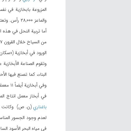
والماعز ,۰۰۰
من السیاح خلال القرون ۱۷-۱۹م عن وفرة العسل في أبخازیة. ولاتزال تربیة النحل منتشرة فیها الآن انتشاراً کبیرا. کما تعتبر نوڤي
الورود في أبخازیة («سکان القفقاس
وتقوم الصناعة الأبخازیة 
البناء، کما تصنع فیها الأ
في أبخاز معمل انتاج ال
باغناري
(ن. ص) وکانت الغا
لعدم وجود الجسور المناسب