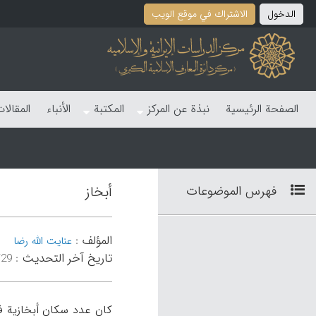
الدخول
الاشتراك في موقع الویب
الصفحة الرئیسیة
نبذة عن المرکز
المکتبة
الأنباء
المقالا
فهرس الموضوعات
أبخاز
المؤلف
:
عنایت الله رضا
تاریخ آخر التحدیث
:
۴۰:۵۵