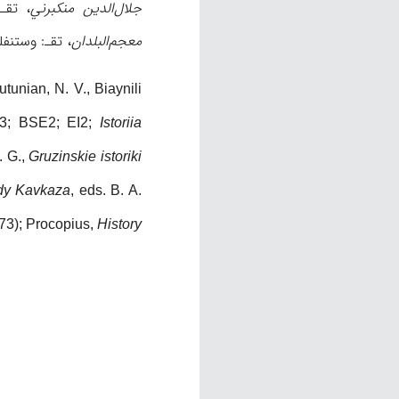
جلال‌الدین منکبرني
، تقـ: مج
معجم‌البلدان
، تقـ: وستنفلد، لایبزیک
tunian, N. V., Biaynili
83; BSE2; EI2;
Istoriia
. G.,
Gruzinskie istoriki
dy Kavkaza
, eds. B. A.
73); Procopius,
History