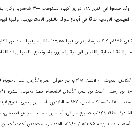
الأبخازیون بحارة ماهرین، وقد صن
 المحلیة واللغتین الروسیة والجیورجیة، وتذیع إذاعتها بهذه اللغات الثلاث أیضاً (۲)/۵۲۴
الکامل
، بیروت، ۱۴۰۲هـ/ ۱۹۸۲م؛ ابن حوقل،
صورة الأرض، تقـ:
دخویه، لیدن، ۱۹۳۹م؛ ابن خرداذبه، 
الأعلاق النفیسة
، تقـ: دخویه، لیدن، ۱۸۹۱م؛ أبوالفداء،
حمد،
مسالک الممالک
، لیدن، ۱۹۲۷م؛ البلاذري، أحمدبن یحیی،
فتوح البلد
افي، أحمدبن محمد،
مجمل فصیحی
، تقـ
وت، ۱۳۸۵هـ/ ۱۹۶۵م؛ المقدسي، محمدبن أحمد،
أحسن ال