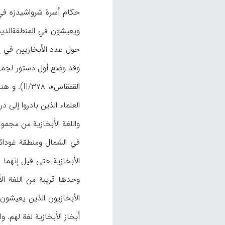
حکام أسرة شرواشیدزه في ع
القفقاس»، II/۳۷۸). و هناک تشابه کبیر من الناحیة الثقافیة بین أهالي أبخازیة وأهالي غرب جیورجیا وأدیجة (ادیگه، أدیغة) و کان آکادمیسین
العلماء الذین بادروا إلی درا
واللغة الأبخازیة من مجموع
في الشمال ومنطقة غودائ
وحدها قریبة من اللغة ا
أبخاز الأبخازیة لغة لهم. وارتفعت هذه النسبة في ۱۹۵۹م الی ۹۵%، و