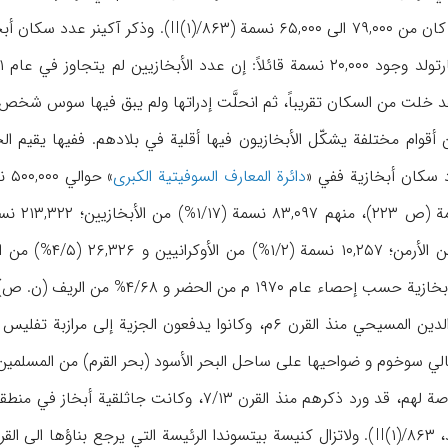
أقوام مختلفة یشکّل الأبخازیون فیها أقلیة في بلادهم. ففیها یقیم الجی
 سکان أبخازیة ففي «
دائرة المعارف السوفیتیة الکبری
۷۳,۳۵۰ نسمة (۱/۱۵