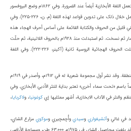
وتستعمل اللغة الروسیة بابخازیة في الشؤون الاداریة والقضائیة والمعاملات الرسمیة عادة، کما تستعمل اللغة الأبخازیة أیضاً عند الضرورة. وفي ۱۸۶۲م وضع البروفسور
، (الروسي). کما عمل خلال ذلک علی تدوین قواعد لهذه اللغة (م. ن، ۲۲۶-۲۲۵). وفي
ول کتاب بالأحرف الأبخازیة ثم نشر الشکل المتکامل له في ۱۸۹۲ م (BSE۳, I/۴۳). وبقي قلیل من الحروف والکتابة القائمة علی أساس أحرف الهجاء هذه
حتی زمن‌الدولة السوفیتیة، واستعملت منذ ۱۹۲۶ الی ۱۹۲۸م أحرف الهجاء التي وضعها آکادمیسین مار ثم نسخت. ثم استبدلت منذ ۱۹۲۸م بالحروف اللاتینیة، ثم حلّت
الحروف الجیورجیة محل الخط اللاتینیة في ۱۹۳۸م وظلّت حتی ۱۹۵۴م. ثم ما لبثت أن استعملت الحروف الهجائیة الروسیة ثانیة (آکینر، ۲۲۶-۲۲۲). وفي اللغة
مؤسس الأدب في تلک المنطقة. وقد نشر أول مجموعة شعریة له في ۱۹۱۲م، وأصدر في ۱۹۱۹م
ً باسم «تحت سماء أخری» تعتبر بدایة للنثر الأدبي الأبخازي. وفي
کوغونیا
، و
لاکربایا
،
د في غالي و
آتشیغواري
و
سیدي
وأُچمچیري و
موکوي
مزارع الشاي،
بساتین کروم واسعة. وقد بلغت محاصیل الشاي في ۱۹۷۵م ۶۳,۰۰۰ طن، ومساحة الأراضي