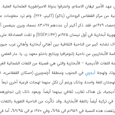
هد الأمیر لیڤان الاسلام، واعترفوا بدولة الامبراطوریة العثمانیة الع
ویعیشون في المنطقة‌الدینیة من مرکز الق
سة الأبخازیین من ناحیة إثنوغرافیا ویتابع باحثو معهد ن. یا. مار العلمي والتحقیق
ة اللغات الأدیجیة – الأبخازیة والتي هي فصیلة من اللغات الشمالیة الغ
وتا، ولهجة
أبجوي
لأدیجیة، بل هناک تقارب ثقافي بینهما أیضاً. ویعود ذلک إلی تجاور
في ۱۹۷۰ م الی ۹/۹۵%، أما في ۱۹۷۹ م فقد انخفضت إلی ۳/۹۴%.