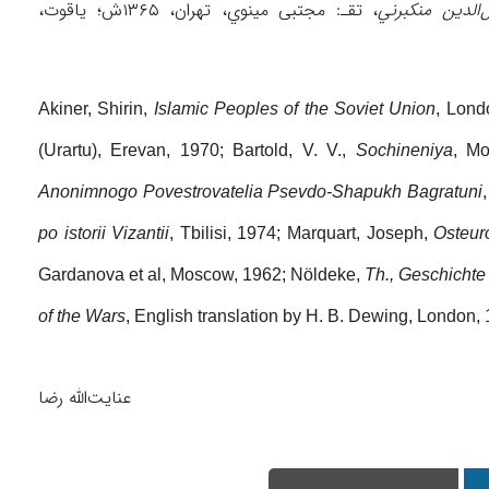
الدین منکبرني
، تقـ: مجتبی مینوي، تهران، ۱۳۶۵ش؛ یاقوت،
Akiner, Shirin,
Islamic Peoples of the Soviet Union
, Lond
(Urartu), Erevan, 1970; Bartold, V. V.,
Sochineniya
, Mo
Anonimnogo Povestrovatelia Psevdo-Shapukh Bagratuni
po istorii Vizantii
, Tbilisi, 1974; Marquart, Joseph,
Osteur
Gardanova et al, Moscow, 1962; Nöldeke,
Th., Geschichte
of the Wars
, English translation by H. B. Dewing, London,
عنایت‌الله رضا