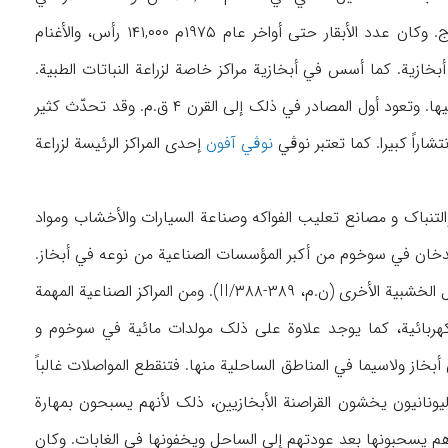
المزروعة بابخازیة في نفس السنة ۴۳,۰۰۰ هکتار. وفیها أیضاً مراکز لتربیة المواشي ومداجن للدجاج. وکان عدد الأبقار حتی أواخر عام ۱۹۷۵م ۱۴۱,۰۰۰ رأس، والأغنام
شي في أبخازیة. کما أسس في أبخازیة مراکز خاصة لزراعة النباتات الطبیة.
أما تربیة النحل في هذه البلاد فقد عرفت منذ العصور القدیمة وکان العسل من الصادرات الرئیسة فیها. وتعود أول المصادر في ذلک إلی القرن ۴ ق.م. وقد تحدّث کثیر
نوڤي آفون
إحدی المراکز الرئیسة لزراعة
التنباک و مصانع تعلیب الفواکه وصناعة السیارات والأخشاب ومواد
لدخان في سوخوم من أکبر المؤسسات الصناعیة من نوعه في أبخاز.
وفي أبخازیة أیضاً ۱۱ معملاً لصناعة الشاي، ومعامل صناعة العطور والموبیلیا والبارکیة، وسائر الوسائل الخشبیة الأخری (ن.م، II/۳۸۸-۳۸۹). ومن المراکز الصناعیة المهمة
الکهربائیة، کما یوجد علاوة علی ذلک مولدات مائیة في سوخوم و
از ولاسیما في المناطق الساحلیة منها. فتنقطع المواصلات غالباً
لیونانیون یخشون القراصنة الأبخازیین، ذلک لأنهم یسبحون بمهارة
الساحلیة ویستخدمون زوارق یستوعب کل منها حوالي ۲۵ إلی ۳۰ شخصاً، وهم یسحبونها بعد عودتهم إلی الساحل ویخفونها في الغابات. وکان