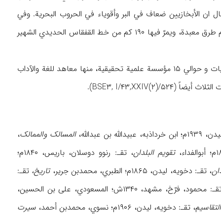
عوا في القرن ۱۸م زوارق کبیرة تستوعب ۳۰۰ شخص، وکان یقال ان الأبخازیین ضعاف في البر وأقویاء في الحروب البحریة. وفي
۱۲۵۶/۱۸۴۰ شقّت الحکومة القیصریة الروسیة طرقاً في أبخاز تعرف بالطرق الاستراتیجیة، وفیها الیوم طرق معبدة، ویمرّ فیها ۱۹۰ کم من خط القفقاس الحدیدي الشهیر
وکان عدد مدارس أبخازیة في ۱۹۷۶م ۴۱۶ مدرسة یدرس فیها ۱۰۳,۱۰۰ طالب، وفیها عدد من الکلیات و حوالي ۱۵ مؤسسة علمیة تحقیقیة، منها معاهد للغة والآداب
BSE۳, I/۴۳,XXIV().
عبیدالله بن عبدالله،
المسالک والممالک
،
تقویم البلدان
، تقـ: رنوو دوسلان، باریس، ۱۸۴۰م؛
ان
، تقـ: دخویه، لیدن، ۱۸۶۵م؛ الطبري، محمدبن جریر،
تاریخ،
تقـ:
: محمود، فرّخ، مشهد، ۱۳۴۰ش؛ المسعودي، علی بن الحسین،
تقاسی
م، تقـ: دخویه، لیدن، ۱۹۰۶م؛ نسوي، محمدبن أحمد،
سیرت