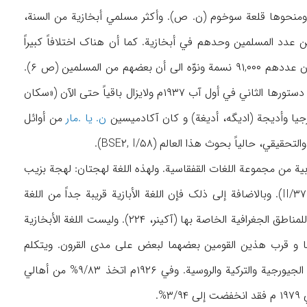
لیة. ومنحوها قلعة سوخوم (ن. ص). وأکثر مسلمي أبخازیة من السنة،
فقاس الروحاني (باکو) (آکینر، ۲۲۶). ولم ترد معلومات عن عدد المسلمین وحدهم في أبخازیة. کما أن هناک اختلافاً کبیراً
حول عدد الأبخازیین في إحصاء ۱۹۷۹م، فقد ذکر أکینر أن عددهم ۸۳,۰۹۷ نسمة، ویری بنیغسن أن عددهم ۹۱,۰۰۰ نسمة ونوّه الی أن بعضهم من المسلمین (ص ۶).
وقد وضع أول دستور لجمهوریة أبخازیة في أول نیسان ۱۹۲۵م (BSE۳,I/۴۲) و تمّت المصادقة علی دستورها الثاني في أول آب ۱۹۳۷م ولایزال باقیاً حتی الآن («سکان
ن. یا .مار
من أوائل
ي، حالیاً بحوث هذا العالم (BSE۲, I/۵۸).
ربیة من مجموعة اللغات القفقاسیة. ولهذه اللغة لهجتان: لهجة بزیب
في الجنوب ومنطقة أُچَمچیري («سکان القفقاس»، II/۳۷۱). وبالاضافة إلی ذلک فإن اللغة الأبازیة قریبة جداً من اللغة
الأبخازیة حتی قیل إنهما لهجتان للغة واحدة. وذلک ورغم أن لکل منهما لهجات فرعیة أخری تبعاً للمناطق الجغرافیة الخاصة بها (آکینر، ۲۲۴). ولیست اللغة الأبخازیة
هما و قرب هذین القومین بعضهما لبعض علی مدی القرون. ویتکلم
الأبخازیون الذین یعیشون في ترکیة أیضاً باللغة الأبخازیة. وقد تأثّرت من الناحیة اللغویة باللغات الجیورجیة والترکیة والروسیة. وفي ۱۹۲۶م اتخذ ۹/۸۳% من أهالي