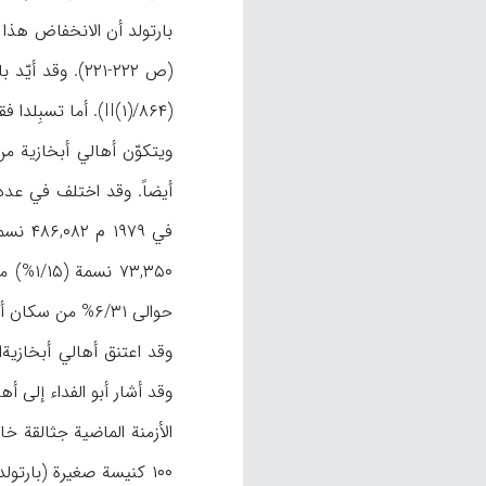
(II(۱)/۸۶۴). أما تسبِلدا فقد خلت من السکان تقریباً، ثم انحلَّت إدراتها ولم یبق فیها سوس شخص باسم «مدیر الأهالي» (ن. ص).
ویتکوّن أهالي أبخازیة من 
أیضاً. وقد اختلف في عدد
حوالی ۶/۳۱% من سکان أبخازیة حسب إحصاء عام ۱۹۷۰ م من الحضر و ۴/۶۸% من الریف (ن. ص).