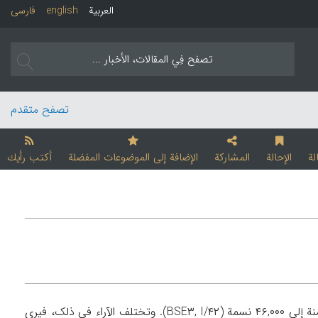
العربیة
english
فارسی
تصفح متقدم
لة
الإحالة
المشارکة
الإضافة إلی الموضوعات المفضلة
أکتب رأیك
کان عدد سکان أبخازیة في اوائل ۱۲۹۴/۱۸۷۷، ۷۸,۰۰۰ نسمة. وانخفض عددهم في أواخر هذه السنة إلی ۴۶,۰۰۰ نسمة (BSE۳, I/۴۲). وتختلف الآراء في ذلک، فیری