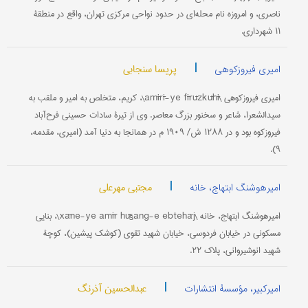
ناصری، و امروزه نام محله‌ای در حدود نواحی مرکزی تهران، واقع در منطقۀ
۱۱ شهرداری.
|
پریسا سنجابی
امیری فیروزکوهی
امیری فیروزکوهی \amīrī-ye fīrūzkūhī\، کریم، متخلص به امیر و ملقب به
سیدالشعرا، شاعر و سخنور بزرگ معاصر. وی از تیرۀ سادات حسینی فرح‌آباد
فیروزکوه بود و در ۱۲۸۸ ش/ ۱۹۰۹ م در همانجا به دنیا آمد (امیری، مقدمه،
۹).
|
مجتبی مهرعلی
امیرهوشنگ ابتهاج، خانه
امیرهوشنگ ابتهاج، خانه \xāne-ye amīr hūšang-e ebtehāj\، بنایی
مسکونی در خیابان فردوسی، خیابان شهید تقوی (کوشک پیشین)، کوچۀ
شهید انوشیروانی، پلاک ۲۲.
|
عبدالحسین آذرنگ
امیرکبیر، مؤسسۀ انتشارات