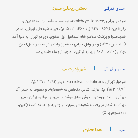
|
نسترن ریحانی منفرد
امیدی تهرانی
امیدی تهرانی \omīdī-ye tehrānī\، ارجاسب، ملقب به سعدالدین و
رکن‌الدین (۸۶۴- ۹۲۹ ق/ ۱۴۶۰-۱۵۲۳ م)، فرزند شیخعلی تهرانی، شاعر
قصیده‌سرا و پزشک معاصر شاه اسماعیل اول صفوی. وی در تهران به دنیا آمد
(سام میرزا، ۱۷۳) و در اوایل جوانی به شیراز رفت و در محضر جلال‌الدین
دوانی (۸۳۰- ۹۰۸ ق)، به فراگیری علوم، ازجمله طب پرد...
|
شهرزاد رحیمی
امیدوار تهرانی
امیدوار تهرانی \omīdvār-e tehrānī\، حیدر (۱۲۹۱- ۱۳۷۱ ق/
۱۸۷۴-۱۹۵۲ م)، عارف، شاعر، متخلص به «معجزه»، و معروف به حیدر آقا
تهرانی و عابد نهاوندی. پدرش حاج مرشد چلویی، از عرفا و بزرگان نامی
تهران به شمار می‌رفت و شعرهای بسیاری از وی به جا مانده است (امین،
۲۱؛ مدرسی، ۵).
|
هما عطاری
امید