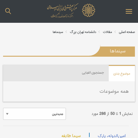
صفحه اصلی
مقالات
دانشنامه تهران بزرگ
سینماها
سینماها
جستجوی الفبایی
موضوع بندی
همه موضوعات
نمایش
1
تا
50
از
286
مورد
|
سیما طایفه
امین‌الدوله، پارک