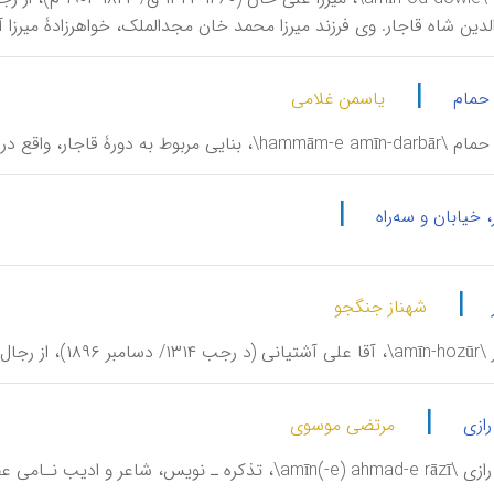
دین شاه قاجار. وی فرزند میرزا محمد خان مجدالملک، خواهرزادۀ میرزا آقا خ
|
 حمام
یاسمن غلامی
در خیابان امیرکبیر، کوچۀ امین‌دربار، نبش کوچۀ نصیرزاده.
|
 خیابان و سه‌راه
|
شهناز جنگجو
اجار (سل‍ ۱۲۶۴-۱۳۱۳ ق).
|
رازی
مرتضی موسوی