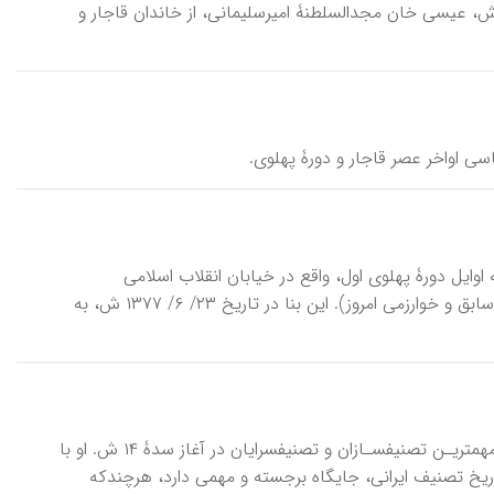
و پدرش، عیسى خان مجدالسلطنۀ امیرسلیمانی، از خاندان قاجار و
xāne-ye \، بنایی مسکونی متعلق به اوایل دورۀ پهلوی اول، واقع در خیابان انقلاب اسلامی
(شاهرضای سابق)، خیابان خاقانی، مقابل دانشگاه تربیت معلم (دانش‌سرای عالی سابق و خوارزمی امروز). این بنا در تاریخ ۲۳/ ۶/ ۱۳۷۷ ش، به
امیـرجـاهــد \amīr jāhed\، محمــدعلــی (۱۲۷۵- ۱۳۵۶ ش/ ۱۸۹۶-۱۹۷۷ م)، از مهم‏تریـن تصنیف‏سـازان و تصنیف‏سرایان در آغاز سدۀ ۱۴ ش. او با
ای ... »، ۶۵) و غیر حرفه‏ای بود، در تاریخ تصنیف‏ ایرانی، جایگاه برجسته و مهمی دارد، هرچندکه