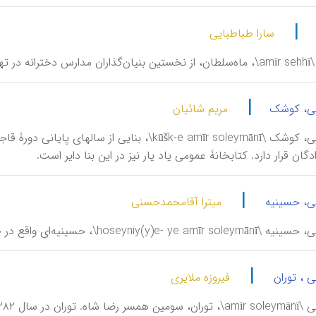
|
سارا طباطبایی
در تهران.
|
انی، کوشک
مریم شائیان
امیرسلیمانی، کوشک \kūšk-e amīr soleymānī\، بنایی
دگان قرار دارد. کتابخانۀ عمومی یاد یار نیز در این بنا دایر است.
|
نی، حسینیه
میترا آقامحمدحسنی
hoseyn\، حسینیه‌ای واقع در خیابان بهشت در ضلع جنوبی پارک شهر.
|
ی ، توران
فیروزه ملایری