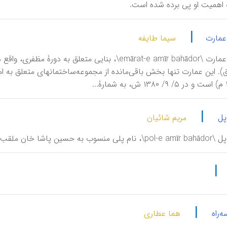
ه اهمیت او پی برده شده است.
|
 عمارت
سیما طایفه
امیربهادر، عمارت \emārat-e amīr bahādor\، بنایی متع
|
پل
مریم شائیان
 به امیربهادر جنگ در تهران قدیم.
|
|
ه‌راه
هما عطاری