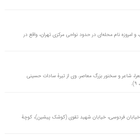
ۀ ناصری، و امروزه نام محله‌ای در حدود نواحی مرکزی تهران، واقع در
میر و ملقب به سیدالشعرا، شاعر و سخنور بزرگ معاصر. وی از تیرۀ سادات حسینی
xāne-ye amīr hūšang-e\، بنایی مسکونی در خیابان فردوسی، خیابان شهید تقوی (کوشک پیشین)، کوچۀ