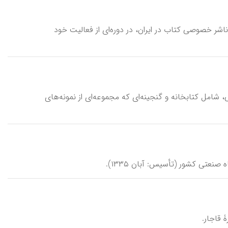
 \moºassese-ye entešārāt-e amīr kabīr\، بزرگ‌ترین ناشر خصوصی کتاب در ایران، در دوره‌ای از فعالیت خود
ganjīne-ye bonyā\، مؤسسه‌ای غیر انتفاعی، شامل کتابخانه و گنجینه‌ای که مجموعه‌ای از نمونه‌های