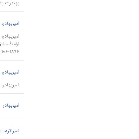
به‏ندرت ب
امیربهادر،
۱۸۹۶-۱۹۰۶ م) است و در ۵/ ۹/ ۱۳۸۰ ش، به شمارۀ...
امیربهادر، 
امیربهادر، پل \pol-e amīr bahādor\، نام پلی منسوب به حسین پاشا خان ملقب
امیربهادر
امیراکرم، س