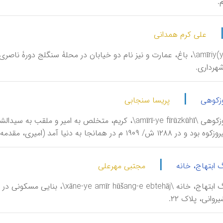
.
علی کرم همدانی
امیریه \amīriy(y)e\، باغ، عمارت و نیز نام دو خیابان در محلۀ سنگلج دور
|
وزکوهی
پریسا سنجابی
امیری فیروزکوهی \amīrī-ye fīrūzkūhī\، کریم، متخلص به ا
 ش/ ۱۹۰۹ م در همانجا به دنیا آمد (امیری، مقدمه، ۹).
|
 ابتهاج، خانه
مجتبی مهرعلی
امیرهوشنگ ابتهاج، خانه \ ebtehāj
وانی، پلاک ۲۲.