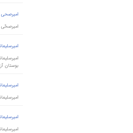
امیرصحی
امیرصحّی \amīr sehhī\، ماه‌سلطان، از نخستین بنیان‌گذاران مدارس دخترانه 
امیرسلیم
بوستان آزا
امیرسلیما
امیرسلیمانی، حسینیه \iy(y)e- ye amīr soleymānī
امیرسلیمان