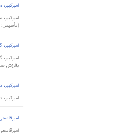
امیرکبیر، 
(تأسیس: ۱۳۲۸ ش در تهران، توسط عبدالرحیم جعفری).
امیرکبیر، گ
باارزش صن
امیرکبیر، 
امیرکبیر، دانشگاه صنعتی \ī-ye amīr kabīr
امیرقاسمی
امیرقاسمی \amīr qāsemī\، سلیمان (۱۲۶۳-۱۳۵۵ ش/ ۱۸۸۴-۱۹۷۶ م)، خوان