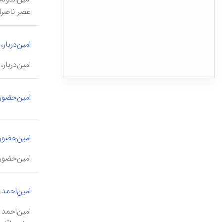
عصر ناصرال
امین‌دربار،
امین‌دربار، حمام \hammām-e amīn-darbār\، بنایی مربوط به دورۀ قاجار، واقع 
امین‌حضور،
امین‌حضور
امین‌حضور \amīn-hozūr\، آقا علی آشتیانی (د رجب ۱۳۱۴/ دسامبر ۱۸۹۶)، از رجال سیاسی و درباری دورۀ ناصرالدین شاه ق
امین‌احمد 