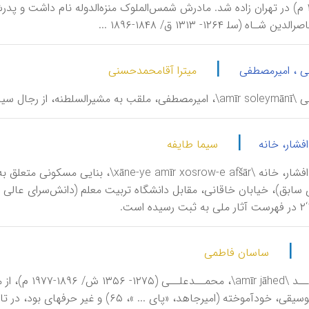
۱۸۹۶-۱۹۰۶ م) در تهران زاده شد. مادرش شمس‌الملوک منزه‌الدوله نام داشت 
ـاه (سل‍ ۱۲۶۴- ۱۳۱۳ ق/ ۱۸۴۸-۱۸۹۶ ...
|
نی ، امیرمصطفی
میترا آقامحمدحسنی
اواخر عصر قاجار و دورۀ پهلوی.
|
افشار، خانه
سیما طایفه
امیرخسرو افشار، خانه \amīr xosrow-e afšār
|
ساسان فاطمی
اینکه در موسیقی، خودآموخته (امیرجاهد، «پ