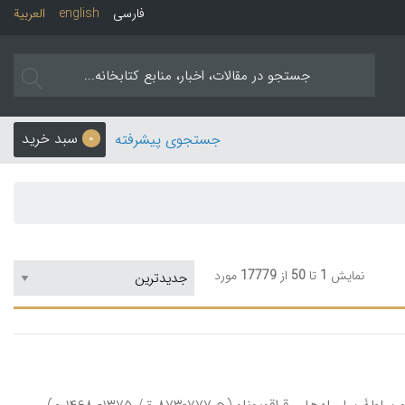
فارسی
english
العربیة
سبد خرید
جستجوی پیشرفته
0
نمایش
1
تا
50
از
17779
مورد