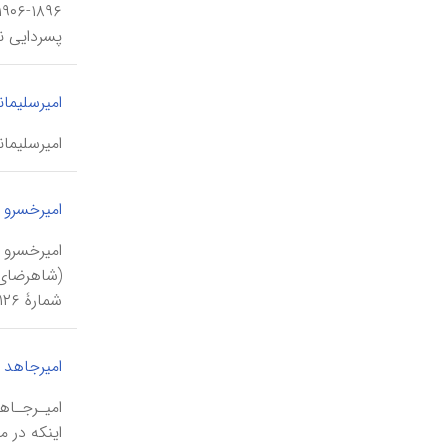
پسردایی ناصرالدین ش
امیرسلیما
امیرسلیمانی \amīr soleymānī\، امیرمصطفى، ملقب به مشیرالسلطنه، از رجال سیاسی 
امیرخسرو 
شمارۀ ۱۲۶‘۲ در فهرست آثار ملی به ثبت رسیده است.
امیرجاهد