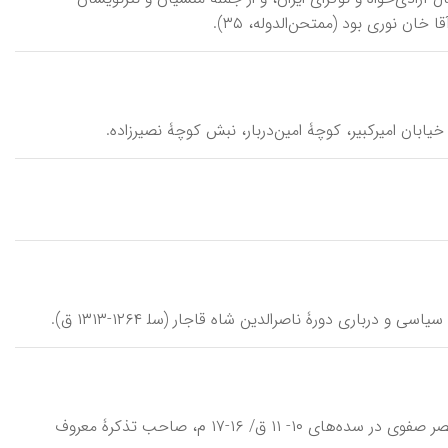
ان نوری بود (ممتحن‌الدوله، ۳۵).
امین‌احمد رازی \amīn(-e) ahmad-e rāzī\، تذکره ـ ‌نویس، شاعر و ادیب نـامی عصر صفوی در سده‌های ۱۰- ۱۱ ق/ ۱۶-۱۷ م، صاحب تذکرۀ معروف