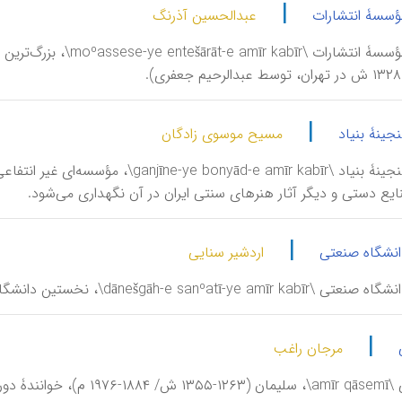
|
مؤسسۀ انتشارات
عبدالحسین آذرنگ
امیرکبیر، مؤسسۀ انتشارات
|
نجینۀ بنیاد
مسیح موسوی زادگان
امیرکبیر، گنجینۀ بنیاد \d-e amīr kabīr
ایع دستی و دیگر آثار هنرهای سنتی ایران در آن نگهداری می‌شود.
|
دانشگاه صنعتی
اردشیر سنایی
dānešgāh-e sanºat\، نخستین دانشگاه صنعتی کشور (تأسیس: آبان ۱۳۳۵).
|
مرجان راغب
ندۀ دورۀ قاجار.