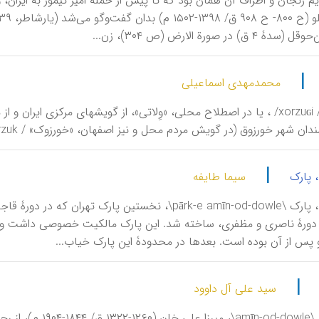
|
محمدمهدی اسماعیلی
خورزوقی / xorzuɢi/ ، یا در اصطلاح محلی، «وِلاتی»، از گویشهای مرکزی ا
 شهر خورزوق (در گویش مردم محل و نیز اصفهان، «خورزوک» / xorzuk/ ) اندک‌رواجی دارد.
|
، پارک
سیما طایفه
امین‌الدوله، پارک \pārk-e amīn-od-dowle\، نخستین پا
 دورۀ ناصری و مظفری، ساخته شد. این پارک مالکیت خصوصی داشت و م
پس از آن بوده است. بعدها در محدودۀ این پارک خیاب...
|
سید علی آل داوود
امین‌الدوله \-dowle