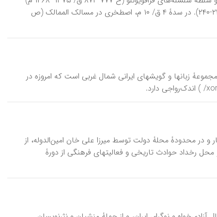
گویش قدیم زنجان و اطراف آن همان بود که تا پیش از حملۀ امیر تیمور به ایران، و سلطۀ سلسله‌های قراقویونلو (ح ۷۷۷-۸۷۳ ق/ ۱۳۷۵- ۱۴۶۸ م)
و آق‌قویونلو (ح ۸۰۰- ح ۹۰۸ ق/ ۱۳۹۸-۱۵۰۲ م) بدان گفت‌وگو می‌شد (یارشاطر، ۲۳۹-۲۴۰). در سدۀ ۴ ق/ ۱۰ م، اصطخری در مسالک الممالک (ص
یران و از مجموعۀ زبانها و گویشهای ایرانی شمال غربی است که امروزه در
رک تهران که در دورۀ قاجار و در محدودۀ محلۀ دولت توسط میرزا علی خان امین‌الدوله، از
حل رخداد حوادث تاریخی و فعالیتهای فرهنگی از دورۀ
amīn-od\، میرزا علی خان (۱۲۶۰-۱۳۲۲ ق/ ۱۸۴۴-۱۹۰۴ م)، از رجال آزادی‌خواه و نوگرای ایران، و از جملۀ منشیان و نثرنویسان