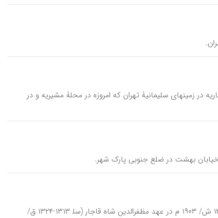
 از سالهای پایانی دورۀ قاجاریه در زمینهای سلیمانیۀ تهران که امروزه در محلۀ مشیریه و در
امیرسلیمانی \amīr soleymānī\، توران، سومین همسر رضا شاه. توران در سال ۱۲۸۲ ش/ ۱۹۰۳ م در عهد مظفرالدین شاه قاجار (سل‍ ۱۳۱۳-۱۳۲۴ ق/