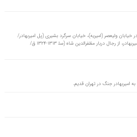
لق به دورۀ مظفری، واقع در خیابان ولیعصر (امیریه)، خیابان سرگرد بشیری (پل امیربهادر/
ارامنۀ سابق). این عمارت تنها بخش باقی‌مانده از مجموعه‌ساختمانهای متعلق به امیربهادر، از رجال دربار مظفرالدین شاه (سل‍ ۱۳۱۳-۱۳۲۴ ق/