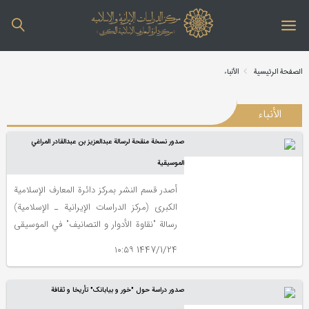
الصفحة الرئیسیة
الأنباء
الأنباء
صدور نسخة منقحة لرسالة عبدالعزیز بن عبدالقادر المراغي
الموسیقیة
أصدر قسم النشر بمرکز دائرة المعارف الإسلامیة
الکبری (مرکز الدراسات الإیرانیة ـ الإسلامیة)
رسالة "نقاوة الأدوار و التصانیف" في الموسیقی
لمؤلفها عبدالعزیز بن عبدالقادر المراغي. و قد قام
1447/1/24 ۱۰:۵۹
بمراجعتها و تنقیحها و وضع مقدمة لها کل من
سیدحسین میثمي و مصطفی عبادي.
صدور دراسة حول "خور و بیابانک" تأریخا و ثقافة