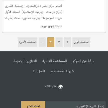
أصدر مرکز نشر دائرةالمعارف الإسلمیة الکبری
(مرکز دراسات الإیرانیة الإسلامیة) المجلد الأول
من « الموسوعة الإیرانیة للقانون» تحت إشراف
کاظم موسوي بجنوردي، و تولی الإشراف العلمي
1446/7/12 ۰۹:۱۳
علی الموسوعة مصطفی محقق داماد.
الصفحةالأولی
1
2
3
...
الصفحة الأخیرة
نبذة عن المرکز
المساهمة العلمیة
العناوین الجدیدة
شروط الاستخدام
اتصل بنا
اختار اللغة
استلام الأخبار