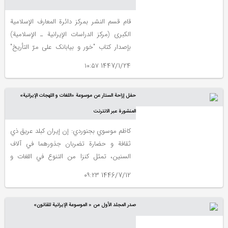
قام قسم النشر بمرکز دائرة المعارف الإسلامیة
الکبری (مرکز الدراسات الإیرانیة ـ الإسلامیة)
بإصدار کتاب "خور و بیابانک علی مرّ التأریخ"
لمؤلفه "سیدعلي آل داود".
1447/1/24 ۱۰:۵۷
حفل إزاحة الستار عن موسوعة «اللغات و اللهجات الإیرانیة»
المنشورة عبر الانترنت
کاظم موسوي بجنوردي: إن إیران کبلد عریق ذي
ثقافة و حضارة تضربان جذورهما في آلاف
السنین، تمثل کنزا من التنوع في اللغات و
اللهجات بحیث یندر مثیل لها علی مستوی
1446/7/12 ۰۹:۲۳
العالم. و هذه اللغات و اللهجات المتوزعة علی کل
أرجاء إیران الثقافیة، تجسد تأریخ و نمط تفکیر
صدر المجلد الأول من « الموسوعة الإیرانیة للقانون»
الذین عاشوا في هذا النطاق الجغرافي.