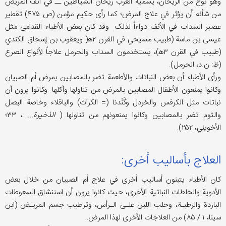
وهو نوع من الريحان، يسمیه العرب ريحان الشياطين ــ في أنف المريض
من شأنه أن یؤثر في علاج المرض؛ کما رأی حکیم مؤمن (ص ۴۷۵) تقطير
عصير السداب في الأنف دواءاً لذلک. وقد كان بعض الأطباء القدامى مثل
عيسى بن ماسة (طبيب مسيحي في القرن ۲ه‍( ويعقوب بن إسحاق الكندي
(طبيب في القرن ۳ه‍)، يستخدمون السداب والحرمل علاجاً لأنواع الصرع
(ظ: ن.د، الحرمل).
ورأى الأطباء أن بعض النباتات والأطعمة تضر بالمصابین بمرض أم الصبيان
وكانوا يمنعون الأطفال المصابین بالمرض من تناولها وأکلها. وکانوا یرون أن
نباتات مثل الكرفس والخردل وگَنْدنا (= الكراث) والباقلاء وخاصة البصل
والثوم تضر بالمصابین وكانوا يمنعونهم من تناولها (
الذخیرة...
، ۳۳؛
الأخويني، ۲۵۲).
العلاج بأسالیب أخری:
كان الأطباء یتبنون أسالیب أخری في علاج أم الصبيان من خلال بعض
الأدوية والخلطات النباتیة الأخرى، حیث کانوا یرون أن استنشاق السعوطات
الباردة والرطبـة، وحلب اللبن علـى الـرأس، وترطيب جسم المريـض (ابن
سينا، ۱ / ۸۵) من العلاجات الأخری لهذا المرض.