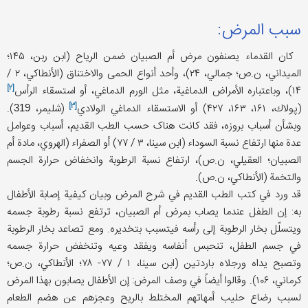
سبب المرض:
كان القدماء یصنفون مرض أم الصبيان ضمن الرياح (ابن ربن، ۱۴۵؛
الميداني، ن.ص؛ جمالي، ۲۴)، وأحد أنواع الحمى والاختناق (الأنطاكي، ۲ /
[۲]
۱۴)، وباعتباره الأمراض الدماغية، مثل الورم الدماغي، أو استسقاء
الرأس
[۳]
(پولاك، ۱۶۱، ۱۶۳، ۴۲۷) أو الاستسقاء
الدماغي الولادي
(شليمر،
).
319
وبشأن أسباب بروزه، فقد کانت هناک حسب الطب القدیم، أسباب وعوامل
عدة منها ارتفاع نسبة السوداء (ابن سينا، ۳ / ۷۷) أو الصفراء (الهروي، مادة أم
الصبيان؛ العقیلي، ن.ص)، ارتفاع نسبة الرطوبة وانخفاض حرارة الجسم
والتخمة (الأنطاكي، ن.ص).
قد ورد في کتب الطب القدیم في شرح المرض وبيان كيفية إصابة الأطفال
به: إن الطفل عندما يصاب بمرض أم الصبيان، ترتفع نسبة رطوبة جسمه
ویتسلّل بخار الرطوبة إلی رأسه فیتسبب بتخدیره. ومع تصاعد بخار الرطوبة
في جسم الطفل، تنحبس أنفاسه ويفقد وعيه وتنخفض حرارة جسمه
وتصبح یداه ورجلاه باردتین (ابن سينا، ۱ / ۷۷- ۷۸؛ الأنطاكي، ن.ص؛
كرماني، ۱۰۶). وقالوا أیضاً في وصف المرض: إن الأطفال يصابون بهذا المرض
لسبب رضاع حلیب أمهاتهم المختلط بالريح وعجزهم عن هضم الطعام