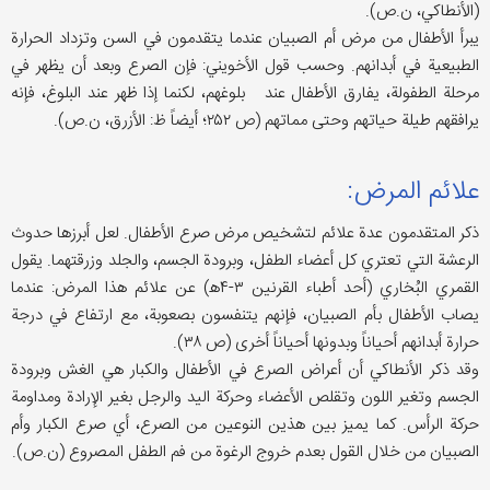
(الأنطاكي، ن.ص).
يبرأ الأطفال من مرض أم الصبيان عندما یتقدمون في السن وتزداد الحرارة
الطبیعیة في أبدانهم. وحسب قول الأخويني: فإن الصرع وبعد أن يظهر في
مرحلة الطفولة، يفارق الأطفال عند بلوغهم، لکنما إذا ظهر عند البلوغ، فإنه
یرافقهم طیلة حیاتهم وحتی مماتهم (ص ۲۵۲؛ أيضاً ظ: الأزرق، ن.ص).
علائم المرض:
ذكر المتقدمون عدة علائم لتشخيص مرض صرع الأطفال. لعل أبرزها حدوث
الرعشة التي تعتري کل أعضاء الطفل، وبرودة الجسم، والجلد وزرقتهما. یقول
القمري البُخاري (أحد أطباء القرنين ۳-۴ه‍) عن علائم هذا المرض: عندما
يصاب الأطفال بأم الصبيان، فإنهم يتنفسون بصعوبة، مع ارتفاع في درجة
حرارة أبدانهم أحیاناً وبدونها أحیاناً أخری (ص ۳۸).
وقد ذكر الأنطاكي أن أعراض الصرع في الأطفال والكبار هي الغش وبرودة
الجسم وتغیر اللون وتقلص الأعضاء وحركة الید والرجل بغیر الإرادة ومداومة
حرکة الرأس. کما یمیز بين هذين النوعين من الصرع، أي صرع الكبار وأم
الصبيان من خلال القول بعدم خروج الرغوة من فم الطفل المصروع (ن.ص).