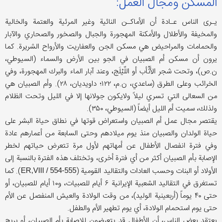
المسکن ومجال العمل:
يـرى الناس عـادة أن الأماکـن النائیة وغیر المرئية والعتمة والخالية
والمخيفة والأطلال والأمكنة المهجورة والجبال والصخور والصحاري والآبار
والحمامات والمراحيض هي مسکن الجن والعفاريت والأرواح الشريرة. کما
یرون أن مسکن أم الصبيان في الجو بين الأرض والسماء (السيوطي،
ن.ص)، وتحت شجر الأَثْأب أو اللّيْلَج، وعند آبار الماء والبرك المهجورة، وفي
الخرائب وعلى الطرق (ساعدي، ن.م، ۱۲۲؛ داويديان، ۲۸). وأم الصبيان هي
من السعالی التي تسري لیلاً ولایکون جولانها إلا في اللیل وتحت الظلام
ولذلك، سميت أم الليل أيضاً (السيوطي، ۳۵۰).
یقتصر مجال عمل أم الصبيان واستعراض قوتها في نطاق حياة البشر علی
حیاة الولدان والصبیان منذ يوم میلادهم وحتی السابعة من أعمارهم عادة
وفي فترة انفصال الأطفال عن أمهاتهم لأول مرة تتعرض حیاتهم لخطر
الإصابة بأم الصبیان أکثر من أي فترة أخری، وتختلف هذه الفترة بالنسبة إلی
الأولاد أو البنات وحسب العادات والتقاليد القومية (
). کما
ER,VIII / 554-555
تستغرق في التقالید الشعبیة الإیرانیة ۶ أيام للصبيات، و۱۰ أيام للصبيان، أو
حتى ۴۰ يوماً (أربعينية الوليد)، من وقت الولادة والعیش المنفصل عن الأم
حتى يوم استحمام الولادة، أي يوم تطهير الأم والطفل.
يعتقد بعض الناس، أن الأطفال قد یتعرضون للإصابة بأم الصبيان، أو بريح