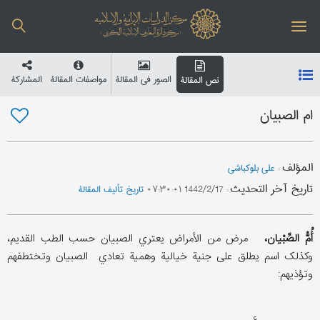
الصور في المقالة
مواصفات المقالة
المشارکة
نص المقالة
ام الصبیان
المؤلف
:
علي بلوکباشي
تاریخ آخر التحدیث
:
1442/2/17 ۰۷:۳۰:۰۱
تاریخ تألیف المقالة
أُمُّ الصِّبْيان،
مرض من الأمراض یعتري الصبیان حسب الطب القديم،
وکذلک اسم یطلق علی جنية خيالية وهمية تعادي الصبيان وتختطفهم
وتؤذیهم: