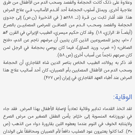
وعلاوة علی ذلک کانت الحجامة والفصد وسحب الدم من الأطفال من طرق
علاجیة أخری. ویمثل أسلوب الحجامة أحد أقـدم الأسالیب فـي علاج المرض
هذا. فقد أشار ثابت بن قـرة (تـ ۲۸۸ه‍ ( في الذخيرة (ن.ص) إلى جدوی
الحجامة والفصد وسحـب الـدم من الصافـن للمرضی المصابيـن بالصرع
(أيضـاً ظ: الرازي، ۱۸). وقد كان حكيم ميسري، الطبيب الإيراني في القرن ۴ه‍
/ ۱۰م، یجیز للمصروعين الذين كان یتبین أن مرضهم ناجم عن الدم، «فتح
الصافن» (= ضرب وريد الساق)، فيما كان يوصي بحجامة في الرجل لمن
كان صرعهم ناجماً عن أسباب أخرى (ص ۵۸).
قد ذكر به پولاك، الطبیب الخاص بناصر الدين شاه القاجاري أن الحجامة
وسحب الدم من الأطفال المصابين بأم الصبيان، کان أحد أساليب علاج هذا
المرض عند أطباء العهد القاجاري في إيران (ص ۴۲۷).
الوقاية:
لقد اتخذ القدماء تدابير وقائیة تعادیاً لإصابة الأطفال بهذا المرض. فقد جاء
في نوروزنامه المنسوبة إلى خيّام: يأمن الطفل الصغير من مرض الصرع
ولاینتابه الخوف في النوم عندما يعطوه اللبن بقارورة دواء من الذهب (ص
۳۰). كما کانوا یعتبرون عود الصليب دافعاً لأم الصبيان ومحافظاً على الولدان