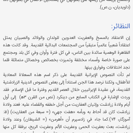
(داویدیان، ن.ص).
النظائر:
إن الاعتقاد بالمسخ والعفريت العدوین للولدان والولائد والصبيان يمثل
اعتقاداً شعبياً عالمياً متبقياً من المجتمعات البدائية القديمة. وقد كانت هذه
الظاهرة الوهمیة سائدة بين الناس، في کل فترة وأوان وفي كل بلد ومجتمع
علی صورة خاصة وأسماء مختلفة وتمیزت بخصائص وخصائل متماثلة قلما
نجد اختلافات وفوارق بینها.
لم تأت النصوص الإيرانية القديمة علی ذکر اسم هذه السعلاة المعادیة
للأطفال، ولکننا نرصد هذا الجن استناداً إلى بعض النصوص الدينية الزرادشتیة
القديمة، في عقيدة الإيرانيين خلال العصر القديم وفترة ما قبل الإسلام. فقد
وردت الإشارة في الكتاب السابع من دينكرد (نص من القرن ۳ه‍) إلى أول
أيام ولادة زرادشت وإتیان العفاریت من أجل خطفه والقضاء عليه: فعند ولادة
زرادشت كان قد أحاط به وبأمه «هفت جهي» (= سبعة من العفاریت) (ظ:
آموزگار، ۷۴).كما جاء في زادسپرم أن «أهرمن» (= الشیطان) وعند ولادة
زرادشت، بعث بعفریت الحمى وعفریت الألم وعفریت الريح، برفقة کل منها