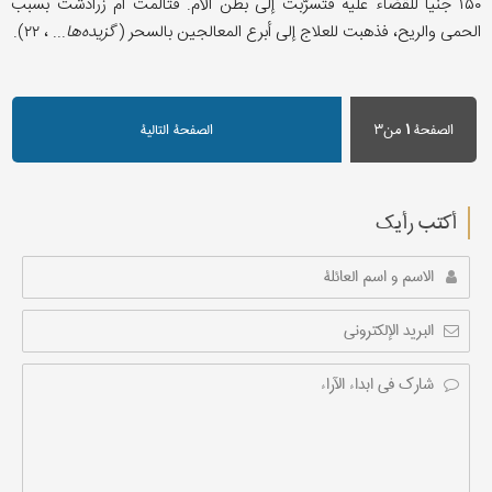
۱۵۰ جنیاً للقضاء علیه فتسرّبت إلی بطن الأم. فتألمت أم زرادشت بسبب
الحمى والريح، فذهبت للعلاج إلى أبرع المعالجين بالسحر (
گزيده‌ها
... ، ۲۲).
الصفحة
۱
من۳
الصفحة التالیة
أکتب رأیك