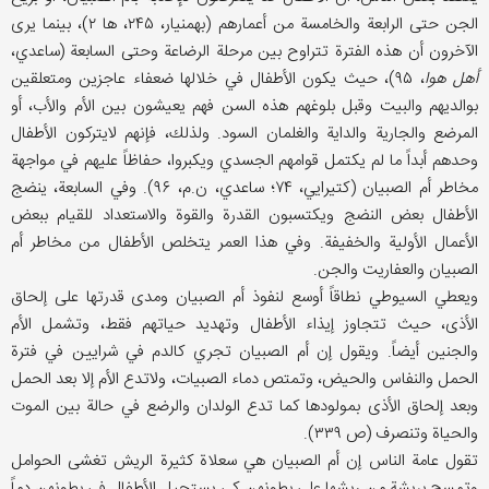
الجن حتى الرابعة والخامسة من أعمارهم (بهمنيار، ۲۴۵، ها ۲)، بینما یری
الآخرون أن هذه الفترة تتراوح بین مرحلة الرضاعة وحتى السابعة (ساعدي،
أهل هوا
، ۹۵)، حیث يكون الأطفال في خلالها ضعفاء عاجزين ومتعلقین
بوالدیهم والبيت وقبل بلوغهم هذه السن فهم یعیشون بين الأم والأب، أو
المرضع والجارية والداية والغلمان السود. ولذلك، فإنهم لايتركون الأطفال
وحدهم أبداً ما لم یکتمل قوامهم الجسدي ويكبروا، حفاظاً علیهم في مواجهة
مخاطر أم الصبيان (کتیرایي، ۷۴؛ ساعدي، ن.م، ۹۶). وفي السابعة، ینضج
الأطفال بعض النضج ويكتسبون القدرة والقوة والاستعداد للقيام ببعض
الأعمال الأولية والخفیفة. وفي هذا العمر یتخلص الأطفال من مخاطر أم
الصبيان والعفاریت والجن.
ویعطي السیوطي نطاقاً أوسع لنفوذ أم الصبیان ومدی قدرتها علی إلحاق
الأذی، حیث تتجاوز إیذاء الأطفال وتهدید حیاتهم فقط، وتشمل الأم
والجنین أیضاً. ويقول إن أم الصبيان تجري كالدم في شرایین في فترة
الحمل والنفاس والحيض، وتمتص دماء الصبیات، ولاتدع الأم إلا بعد الحمل
وبعد إلحاق الأذی بمولودها کما تدع الولدان والرضع في حالة بين الموت
والحياة وتنصرف (ص ۳۳۹).
تقول عامة الناس إن أم الصبيان هي سعلاة کثیرة الریش تغشى الحوامل
وتمسح بريشة من ريشها على بطونهن كي يستحيل الأطفال في بطونهن دماً