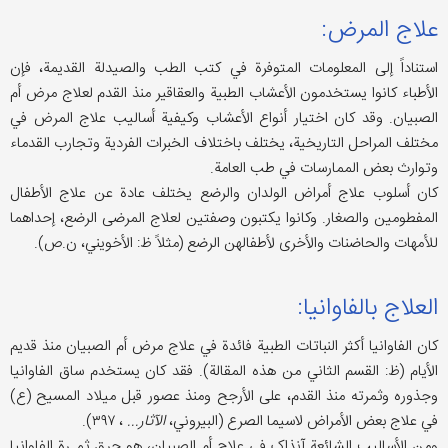
علاج المرض:
استناداً إلى المعلومات المتوفرة في كتب الطب والصيدلة القديمة، فإن
الأطباء كانوا يستخدمون الأعشاب الطبية والعقاقیر منذ القدم لعلاج مرض أم
الصبيان. وقد كان اختيار أنواع الأعشاب وكيفية أساليب علاج المرض في
مختلف المراحل التاریخیة، یختلف باختلاف الخبرات الفردیة وتجارب القدماء
وتوارث بعض الممارسات في طب العامة.
كان أسلوب علاج أمراض الولدان والرضع یختلف عادة عن علاج الأطفال
المفطومين والصغار. وكانوا يكتبون وصفتين لعلاج المرضی الرضع، إحداهما
للأمهات والحاضنات والأخرى لأطفالهن الرضع (مثلاً ظ: الأخويني، ن.ص).
العلاج بالفاوانيا:
كان الفاوانيا أكثر النباتات الطبية فائدة في علاج مرض أم الصبيان منذ قدیم
الأیام (ظ: القسم الثاني من هذه المقالة). فقد كان یستخدم ساق الفاوانيا
وجذوره وثمرته منذ القدم، علی الأرجح ومنذ عصور قبل میلاد المسيح (ع)
في علاج بعض الأمراض لاسیما الصرع (البيروني،
الآثار...
، ۳۹۷).
ومن الأساليب الشائعة آنذاک في علاج أم الصبيان، هو حرق ثمـرة الفاوانيا