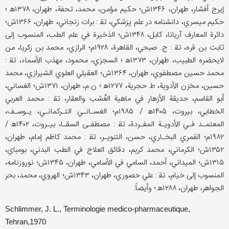
إيرج أفشار، طهران، ۱۳۴۶ش؛ حكيم مؤمن، محمد، تحفة، طهران، ۱۳۷۸ه‍ ؛
حكيم ميسري، دانشنامه در علم پزشكي، تق‍ : برات زنجاني، طهران، ۱۳۶۶ش؛
دائرة المعارف آريانا، كابل، ۱۳۴۸ش؛ الذخیرة في علم الطب، المنسوب إلی
ثابت بن قره، تق‍ : ج. صبحي، القاهرة، ۱۹۲۸م؛ الرازي، محمد بن زكريا، من
لايحضره الطبيب، طهران، ۱۳۷۳ه‍ ؛ السجزي، محمود، مهذب الأسماء، تق‍ :
محمد حسين مصطفوي، طهران، ۱۳۶۴ش؛ العقيلي العلوي الشیرازي، محمد
حسين، مخزن الأدویة، ط حجرية، ۱۲۷۷ه‍ ؛ ن.م، طهران، ۱۳۷۱ش؛ الغساني،
أبو القاسم، حديقة الأزهار في ماهية العُشب والعقار، تق‍ : محمد العربي
الخطابي، بيروت، ۱۴۰۵ه‍ / ۱۹۸۵م؛ الغسـانـي التـركمانـي، يـوسـف،
المعتمـد فـي الأدويـة المفـردة، تق‍ : مصطفـى السقـا، بيـروت، ۱۴۰۲ه‍ /
۱۹۸۲م؛ القمري البخـاري، حسن، التنويـر، تق‍ : محمد كاظم إمام، طهران،
۱۳۵۲ش؛ الكرماني، محمد كريم، دقائق العلاج في الطب البدني، بومباي،
۱۳۱۵ش؛ الميداني، أحمد، السامي في الأسامي، طهران، ۱۳۴۵ش؛ نوروزنامه،
المنسوب إلی خيام، تق‍ : علي حصوري، طهران، ۱۳۴۳ش؛ الهروي، محمد، بحر
الجواهر، طهران، ۱۲۸۸ه‍ ؛ وأيضاً:
Schlimmer, J. L., Terminologie medico-pharmaceutique,
Tehran,1970