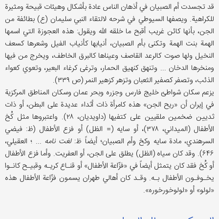
قد تجسدت أم الصبيان في أذهان الناس عادة بأشكال وهيئات قبيحة ومثیرة
للكراهية. ويصفها السيوطي في شرحه لالتقاء النبي سليمان (ع) بطائفة من
الجن، بأنها کائن غریب أقبح ما خلقه الله ويقول: هذه العجوزة التي اسمها
الهمة بنت الهمة وتكنى بأم الصبيان، أنيابها كأنياب الفيل وشعرها كسعف
النخيل ولها صوت كالرعد القاصف وعيناها كالبرق الخاطف، ویخرج من فيها
ومنخرها الدخان ... وتنهق کنهیق الحمار، وترغی کرغاء البعیر، وتعوي کعواء
الذئب، وتصفر كصفير الثعبان وتزهر كزهير النمر (ص ۳۳۹).
یزعم سكان شواطئ خلیج فارس وجزره وبحر عمان وسکان المناطق المرکزیة
في إيران أن «ريح الجن» هذه کامرأ‌ة ذات أثداء عديدة على البطن، أو ذات
ثديين ضخمين ملقيين على كتفيها (داويديان، ۲۸). واعتبروها مثل كُخ
الأطفال (الميداني، ۳۷۸)، أو سایه (= الظل) أو فزع الأطفال (ظ: فيضي
السرهندي، مادة سايه وكخ وأم الصبيان؛ أيضاً ظ:
لغت نامه
... ؛ العقيلي،
۶۴۶). وقد كان سیاه (الظل) يطلق على الجن، أو العفريت. وأما فزع الأطفال
أو کُخ فقد كان يتمثل أيضاً في «فزّاعة الأطفال» أو قنـاع كريـه وقبيـح كانـوا
يخـوفـون الأطفال بـه. وقـد كان أهالي طهران يسمون فزّاعة الأطفال هذه
«لولو» أو «لولوخورخوره».