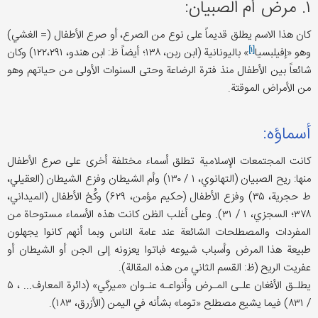
۱. مرض أم الصبيان:
كان هذا الاسم يطلق قدیماً على نوع من الصرع، أو صرع الأطفال (= الغشي)
[۱]
وهو «
إفيلبسيا
» بالیونانیة (ابن ربن، ۱۳۸؛ أيضاً ظ: ابن هندو، ۱۲۲،۲۹۱) وكان
شائعاً بين الأطفال منذ فترة الرضاعة وحتى السنوات الأولى من حیاتهم وهو
من الأمراض الموقتة.
أسماؤه:
كانت المجتمعات الإسلامية تطلق أسماء مختلفة أخرى علی صرع الأطفال
منها: ريح الصبيان (التهانوي، ۱ / ۱۳۰) وأم الشيطان وفزع الشيطان (العقیلي،
ط حجرية، ۳۵) وفزع الأطفال (حكيم مؤمن، ۶۲۹) وكُخ الأطفال (الميداني،
۳۷۸؛ السجزي، ۱ / ۳۱). وعلی أغلب الظن کانت هذه الأسماء مستوحاة من
المفردات والمصطلحات الشائعة عند عامة الناس وبما أنهم کانوا یجهلون
طبیعة هذا المرض وأسباب شیوعه فباتوا یعزونه إلی الجن أو الشیطان أو
عفریت الریح (ظ: القسم الثاني من هذه المقالة).
یطلـق الأفغان علـی المـرض وأنواعـه عنـوان «ميرگي» (دائرة المعارف... ، ۵
/ ۸۳۱) فيما يشيع مصطلح «توما» بشأنه في اليمن (الأزرق، ۱۸۳).