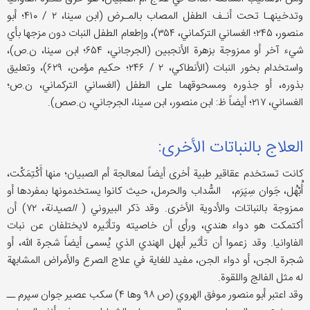
وتدخینهـا تحت أنـف الطفل المصاب بالمـرض (ابن سينا، ۲ / ۴۱۰؛ أبو
منصور، ۲۴۵؛ الغساني التركماني، ۳۵۴)، وإطعام الطفل النبات دون مزجها بأي
شيء آخر أو ممزوجة بزهرة الأنجبين (الجرجاني، ۶۵۴؛ ابن سينا، ن.ص)،
واستخدام بخور النبات (الأنطاكي، ۲ / ۲۴۶؛ حكيم مؤمن، ۶۲۹)، وتعليق
بذوره، أو جذوره ومسحوقهما علی الطفل (الغساني التركماني، ن.ص؛
الغساني، ۲۱۷؛ أيضاً ظ: ابن منصور، ابن سينا، الجرجاني، ن.صص).
العلاج بالنباتات الأخرى:
كانت تستخدم عقاقیر طبية أخرى أيضاً لمعالجة أم الصبيان؛ منها أَکْتِمَکْت،
أُبْهُل، جَوان سِپَرَم، السُّداب والحرمل، حيث کانوا یستخدمونها بمفردها أو
ممزوجة بالنباتات والأدوية الأخرى. وقد ذكر البيروني (
الصيدنة
، ۷۲) أن
أكتمکت هو دواء هندي، ورأى أن خاصيته وتأثيره لایختلفان عن نبات
الفاوانيا. وقد زعموا أن تأثیر أبهل الهندي الذي یُسمی أيضاً شجرة الله، أو
شجرة الجن، أو دواء الجن، مفيد للغاية في علاج الصرع والأمراض المشابهة
له مثل الفالج واللقوة.
وقد اعتبر أبو منصور موفق الهروي (ص ۹۸ وها ۴) سکب عصیر جوان سپرم ــ