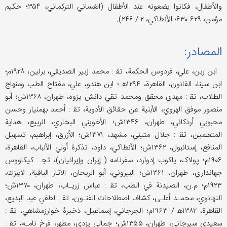
والأطفال، فكانوا یضعونه عند الأطفال (الغساني التركماني، ۳۵۴؛ حكيم
مؤمن، ۶۲۹-۶۳۰؛ الأنطاكي، ۲ / ۲۴۶).
المصادر:
ابن ربن، علي، فردوس الحكمة، تق‍ : محمد زبیر الصديقي، برلين، ۱۹۲۸م؛
ابن سينا، القانون، القاهرة، ۱۲۹۴ه‍ ؛ ابن هندو، علي، مفتاح الطب ومنهاج
الطلاب، تق‍ : مهدي محقق ومحمد تقي دانش پژوه، طهران، ۱۳۶۸ش؛ أبو
منصور موفق الهروي، الأبنیة عن حقائق الأدوية، تق‍ : أحمد بهمنيار وحسن
محبوبي أردكاني، طهران، ۱۳۴۶ش؛ الأخويني البخاري، الربيع، هداية
المتعلمين، تق‍ : جلال متيني، مشهد، ۱۳۷۱ش؛ الأزرق، إبراهيم، تسهيل
المنافع، إستانبول، ۱۳۶۲ش؛ الأنطاكي، داود، تذكرة أولي الألباب، القاهرة،
۱۹۰۶م؛ پولاک، یاکوب إدوارد، سفرنامه ( إیران وإیرانیان)، تج‍ : كيكاووس
جهانداري، طهران، ۱۳۶۱ش؛ البيروني، أبو الريحان، الآثار الباقية، لايبزك،
۱۹۲۳م؛ م.ن، الصيدنة في الطب، تق‍ : عباس زريـاب، طهران، ۱۳۷۰ش؛
التهانوي، محمـد أعلـى، كشاف اصطلاحات الفنـون، تق‍ : لطفي عبد البديع،
القاهرة، ۱۳۸۲ه‍ / ۱۹۶۳م؛ الجرجاني، إسماعيل، ذخيرۀ خوارزمشاهي، تق‍ :
سعيدي سيرجاني، طهران، ۱۳۵۵ش؛ جمالي يزدي، مطهر، فرخ نامـه، تق‍ :