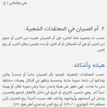
علي بلوكباشي / خ.
۲. أم الصبيان في المعتقدات الشعبية:
حسب ما یتصوره عامة الناس، فإن أم الصبیان عفریت من الجن أو عجوز
من الجن، أو هي أم الشيطان أو أم الليل، أو بنت إبليس، وظل الجن، أو ريح
الجن.
هیئته وأشکاله:
حسب المعتقدات الشعبیة، لاوجود لأم الصبیان مادیاً أو جسدیاً ولكن
بإمكانها أن تتخذ صورة مادية وجسمية وتظهر في أشكال وهيئات مختلفة
متی ما شاءت. فهي تظهر علی هیئة إنسان حيناً وعلی صورة طائر، أو بهیمة
حيناً آخر. وهي تتسرب كالروح، أو الريح في داخل الأطفال الرضع والصبيان
وتحل في أجسامهم وأرواحهم؛ ولذلك، فقد سميت أحیاناً ريح الصبيان (ابن
بسطام، ۸۸؛ التهانوي، ۱ / ۱۳۰) أو ريح الجن (ساعدي،
أهل هوا
، ۱۲۱).