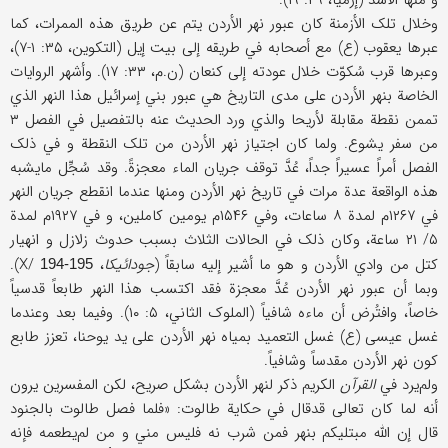
و منها الأسد (إرمیا، ۴۹: ۱۹).
وخلال تلک الأزمنة کان عبور نهر الأردن یتم عن طریق هذه الممرات، کما
عبرها یعقوب (ع) مع أصحابه في طریقه إلی بیت إیل (التکوین، ۳۵: ۱-۷)،
وعبرها قرب سُکوّت خلال عودته إلی کنعان (ن.م، ۳۳: ۱۷). وأشهر الروایات
الخاصة بنهر الأردن علی مدی التاریخ هي عبور بني إسرائیل هذا النهر الذي
تممن نقطة مقابلة لأریحا والذي ورد الحدیث عنه بالتفصیل في الفصل ۳
من سفر یشوع. ولما کان اجتیاز نهر الأردن من تلک النقطة و في ذلک
الفصل أمراً عسیراً جداً، عُدَّ توقف جریان الماء معجزةً. وقد سُجِّل مایشبه
هذه الواقعة عدة مرات في تاریخ نهر الأردن ومنها عندما انقطع جریان النهر
في ۱۲۶۷م لمدة ۸ ساعات، وفي ۱۵۴۶م یومین کاملین، و في ۱۹۲۷م لمدة
۵/ ۲۱ ساعة، وکان ذلک في الحالات الثلاث بسبب حدوث زلازل و انهیار
کتل من وادي الأردن و هو ما أشیر إلیه سابقاً (
جودائیکا
، X/
).
194-195
وبما أن عبور نهر الأردن عُدَّ معجزة فقد اکتسب هذا النهر طابعاً قدسیاً
خاصاً، وافتُرض أن ماءه شافیاً (الملوک الثاني، ۵: ۱۰). وفیما بعد وعندما
غسل عیسی (ع) غسل التعمید بمیاه نهر الأردن علی ید یوحنا، تعزز طابع
کون نهر الأردن مقدساً وشافیاً.
ولم‌یرد في
القرآن
الکریم ذکر لنهر الأردن بشکل صریح، لکن المفسرین یرون
أنه لما کان تعالی قدقال في حکایة طالوت: «فلما فصل طالوت بالجنود
قال إن الله مبتلیکم بنهر فمن شرب نه فلیس مني و من لم‌یطعمه فإنه