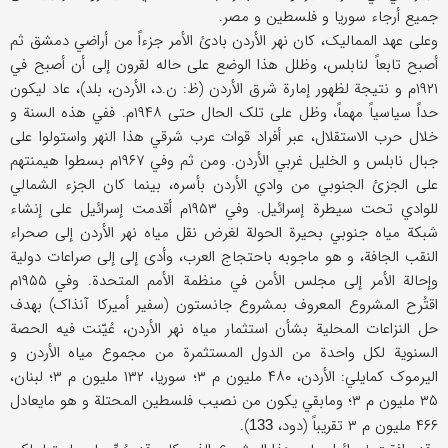
جمیع أرجاء سوریا و فلسطین و مصر.
وعلی عهد الممالیک، کان نهر الأردن بادئ الأمر جزءاً من أراضي دمشق ثم
أصبح تابعاً لنابلس، وظلل هذا الوضع علی حاله لقرون إلی أن أصبح في
۱۹۲۱م و نتیجة لظهور إمارة شرق الأردن (ظ: ن.د، الأردن، بلد)، عاد لیکون
حداً سیاسیاً مهماً، وظل علی تلک الحال حتی ۱۹۴۸م. ففي هذه السنة و
خلال حرب الاستقلال، عبر أفراد قوات عرب شرقي هذا النهر واستولوا علی
جبال نابلس و الخلیل غربي الأردن. ومن ثم وفي ۱۹۶۷م بسطوا هیمنتهم
علی الجزئ الجنوبي من وادي الأردن بأسره، بینما کان الجزء الشمالي
للوادي تحت سیطرة إسرائیل. وفي ۱۹۵۳م أقدمت إسرائیل علی إنشاء
شبکة میاه جنوبي بحیرة الحولة لغرض نقل میاه نهر الأردن إلی صحراء
النقب الجافة، و هو ماجوبه باحتجاج العرب، وأدی إلی إلی صراعات دولیة
وإحالة الأمر إلی مجلس الأمن في منظمة الأمم المتحدة. وفي ۱۹۵۵م
اقتُرح المشروع المعروف بمشروع جانستون (سفیر أمیرکا آنذاک) بهدف
حل النزاعات المحلیة بشأن استثمار میاه نهر الأردن، عُیّنت فیه الحصة
السنویة لکل واحدة من الدول المستثمرة من مجموع میاه الأردن و
الیرموک کمایلي: الأردن، ۴۸۰ ملیون م ۳؛ سوریا، ۱۳۲ ملیون م ۳؛ لبنان،
۳۵ ملیون م ۳؛ ومابقي یکون من نصیب فلسطین المحتلة و هو مایعادل
۴۶۶ ملیون م ۳ تقریباً (دود،
).
133