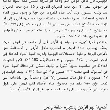
الجبس، فإن تآکل حوض النهر وقاعه هو بدرجة تشکل معه المواد الذائبة
في حوض النهر، ۲% من حجم الجریان العادي، و ۵% من حجم الجریان
عند وقت السیول. وقد أدت هذه الظروف من جهة و وجود عیون الماء
الحارة و المعدنیة الوفیرة خاصة في منطقة طبریة من جهة أخری، إلی أن
تزداد کمیة الأملاح المذابة في میاه نهر الأردن إلی حد کبیر (إلی ۷۷/ ۰%)،
مما یؤدي بدوره إلی ظهور مشاکل في عملیة استخدام میاه الأردن لأغراض
الزراعة و الري والاستخدامات الأخری.
وتنقص کمیة کبیرة من میاه نهر الأردن قبل أن تصب في البحر المیت
وذلک ببسبب شدة التبخر و التسرب داخل الأرض و الاستفادة منها
لأغراض الزراعة و بقیة الاستهلاکات الیومیة.وقدرت کمیة المیاه الداخلة إلی
البحر المیت بـ ۸۷۵ ملیون م ۳ (
جودائیکا
، X/
). لکن التغیرات
193
الحادثة في مناسیبه سنویاً، کثیرة و ترتبط بشکل أکبر بحالة کمیة المیاه
في الیرموک التي بلغت ۱,۳۱۳ ملیون م ۳ في سنة ۱۹۳۵م، بینما لم‌تتجاوز
۲۸۷ ملیون م ۳ قبل ذلک بسنتین (۱۹۳۳م). واستناداً إلی القیاسات التي
تمت، فإن ۱۸% فقط من مجموع میاه الأمطار التي تهطل علی طول
حوض نهر الأردن، یصل إلی البحر المیت عن طریق نهر الأردن (ن.ص).
أهمیتة نهر الأردن باعتباره حلقة وصل