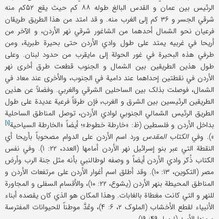
الرئیس بین عمان و القدس البالغ طوله ۸۸ کم حیث یقع ۵۲کم منه
شرقي الجسر و ۳۶ کم إلی الغرب منه. و قد امتد من هذا الطریق طریقان
فرعیان نحو الشمال أحدهما من الشاغور شرقي نهر الأردن، و الآخر من
أریحا في غربیه یمتد علی طول وادي الأردن حتی بحیرة طبریة، ومن
طرفي هذه البحیرة في غور الحولة إلی مایقرب من حدود لبنان. وعلی
طول هذین الطریقین بین الشمال و الجنوب قطعت طرق أخری نهر
الأردن في نقطتین إحداهما عند دامیة في الجنوب، والأخری عند معاد في
الشمال، فوصلت بذلک بین الساحلین الشرقي والغربي. وفضلاً عن هذین
الطریقین الرئیسین بین الشرق و الغرب، فإن طرقاً فرعیة عدیدة علی طول
الطریق الرئیس الشمالي الجنوبي لوادي الأردن، توصل المناطق الساحلیة
[۱]
بداخل الأردن و فلسطین (ظ: «خارطة خطوط»؛ أیضاً «
الخارطة السیاحیة
»). وفي
الکتاب المقدس
ورد اسم الأردن علی الدوام مصحوباً بأریحا أي
النقطة التي عبر بنو إسرائیل نهر الأردن أمامها (العدد، ۲۲: ۱). وفي نفس
الکتاب ذُکر وادي الأردن أیضاً و وصفه لوطالنبي بأنه مثل جنة الرب وأرض
مصر (التکوین، ۱۳: ۱۰). وقد أطلق اسم أغوار الأردن علی مرتفعات الأردن و
المناطق المحیطة بنهر الأردن (یشوع، ۲۲: ۱۰)، والأقسام السفلی و المجاورة
للنهر و التي کانت مغطاة بالغابات. وهذا المکان هو الذي کان یقصده أبناء
الأنبیاء لقطع الأخشاب (الملوک ۲، ۶: ۴)، وعُدَّ موطناً للحیوانات المفترسة