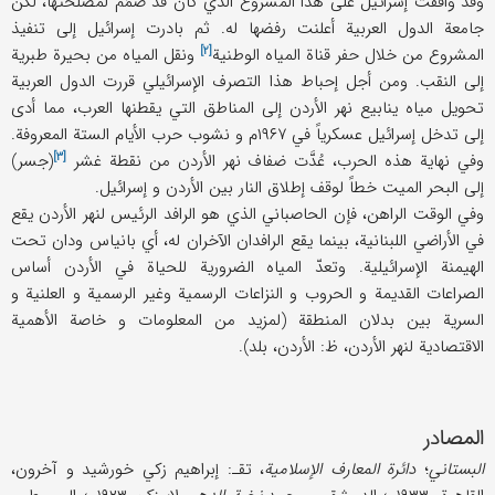
وقد وافقت إسرائیل علی هذا المشروع الذي کان قد صُمِّم لمصلحتها، لکن
جامعة الدول العربیة أعلنت رفضها له. ثم بادرت إسرائیل إلی تنفیذ
[۲]
المشروع من خلال حفر قناة المیاه
الوطنیة
ونقل المیاه من بحیرة طبریة
إلی النقب. ومن أجل إحباط هذا التصرف الإسرائیلي قررت الدول العربیة
تحویل میاه ینابیع نهر الأردن إلی المناطق التي یقطنها العرب، مما أدی
إلی تدخل إسرائیل عسکریاً في ۱۹۶۷م و نشوب حرب الأیام الستة المعروفة.
[۳]
وفي نهایة هذه الحرب، عُدَّت ضفاف نهر الأردن من نقطة
غشر
(جسر)
إلی البحر المیت خطاً لوقف إطلاق النار بین الأردن و إسرائیل.
وفي الوقت الراهن، فإن الحاصباني الذي هو الرافد الرئیس لنهر الأردن یقع
في الأراضي اللبنانیة، بینما یقع الرافدان الآخران له، أي بانیاس ودان تحت
الهیمنة الإسرائیلیة. وتعدّ المیاه الضروریة للحیاة في الأردن أساس
الصراعات القدیمة و الحروب و النزاعات الرسمیة وغیر الرسمیة و العلنیة و
السریة بین بدلان المنطقة (لمزید من المعلومات و خاصة الأهمیة
الاقتصادیة لنهر الأردن، ظ: الأردن، بلد).
المصادر
البستاني
؛
دائرة المعارف الإسلامیة
، تقـ: إبراهیم زکي خورشید و آخرون،