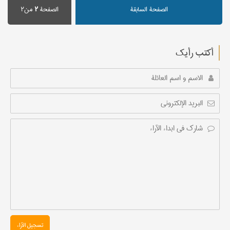
الصفحة السابقة
الصفحة
۲
من۲
أکتب رأیك
تسجیل الآراء