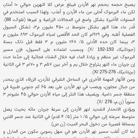
یصبح حجمه بحجم نهر الأردن فیبلغ عرض کلا النهرین حوالي ۱۰ أمتار،
لکن ماء الیرموک أحلی من ماء الأردن و أعذب. ولهذا السبب استخدم في
السنوات الأخیرة بشکل واسع في المجالات الزراعیة و غیرها (غلوک،
).
88
قُدر ماء هذا النهر بشکل متوسط بـ ۴۵۰ ملیون م۳، تشکل السیول
الفصلیة أغلبه. وفي ۱۹۲۹م کان الحد الأقصی لمیاه الیرموک ۸۹۳ ملیون م
۳، بینما کان حده الأدنی ۵/ ۲۶۸ ملیون م ۳ فقط قبل ذلک بسنة
(
جودائیکا
، X/
). وبسبب اعتماده علی السیول، فإن مسیر
192-193
الیرموک غیر منظم و زیادة الماء فیه خلال الشتاء فجائیة إلی حدّما حت
إن جریان ماء النهر یتراوح خلال یم و آخر بین ۵۷م ۳ و ۱۷۰م ۳ في الثانیة
(
بریتانیکا
،
).
X/ 275-276
ومن الأنهار المهمة الأخری في الساحل الشرقي للأردن، الزرقاء الذي ینحدر
من جبال عجلون، ویصب في نهر الأردن علی بعد ۶۵ کم جنوبي طبریة في
منطقة جسر دامیة. ویضیف هذا النثر إلی میاه الأردن حوالي ۴۵ ملیونم ۳
سنویاً (ن.م، X/
).
276
ویؤدي الانحدار الشدید لنهر الأردن إلی سرعة جریان مائه بحیث یصل
متوسط سرعته إلی حوالي ۵/ ۱ متر (۵/ ۴ قدم) في الثانیة عند جسر اللنبي
بمسافة قصیرة من دخول البحر المیت (ن.ص).
لما کان أغلب مسیر نهر الأردن هو في سهل رسوبي مکون من المارل و