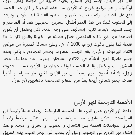
علی نهر الأردن، جسر یقع جنوبي بحیرة طبریة في موضع یدعی فیق،
أوآفیق، و هو موضع خروج نه الأردن من هذه البحیرة و کان هذا الجسر
یقع علی الطریق الواصل بین دمشق و المناطق الغربیة لنهر الأردن. ویوجد
إلی الجنوب قلیلاً من هذا الممر أطلال جسرین حجریین هما أم القناطیر و
جسر السید، لایعرف تاریخ إنشائهما علی وجه الدقة، لکن یحتمل أن یکون
أحدهما هو الذي ذکره المقدسي خلال حدیثه عن طبریة والذي کان ذا ۲۰
فتحة کما یقول یاقوت (ن.م، VIII/
). وعلی مسافة قصیرة من موضع
1030
التقاء الیرموک والأردن یقع الجسر المعروف بجسر المجامع و یأتي بعده
جسر دامیة الذي أنشأه في ۱۲۶۶م السلطان بیبرس من ممالیک مصر
المشهورین، و خلال إقامة الجسر، توقف جریان نهر الأردن بسبب حدوث
زلزال، إلا أنه أصبح الیوم بعیداً عن نهر الأردن الذي غیَّر مجراه. و أخیراً
هناک جسر شمالي أریحا یعدّ من المعابر المزدحمة بالعابرین (ن.ص).
الأهمیة التاریخیة لنهر الأردن
حافظ نهر الأردن حتی الیوم علی أهمیته التاریخیة بوصفه عاملاً رئیساً في
المواصلات بشکل مایزال معه حوضه حتی الیوم یشکل موضعاً رئیساً
لطرق المواصلات المهمة بین الشمال و الجنوب و الشرق و الغرب. و عند
انتهاء نهر الأردن في الجنوب وقبل أن یصب في البحر المیت یقع الطریق