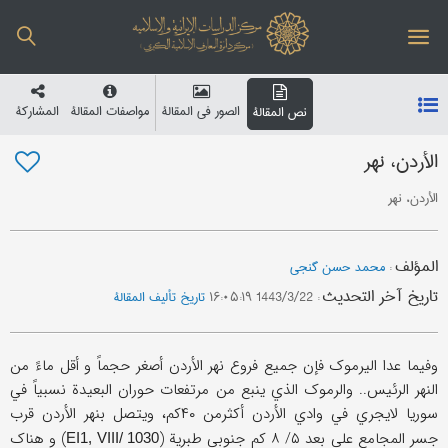
الصور في المقالة
مواصفات المقالة
المشارکة
نص المقالة
الأردن، نهر
الأردن، نهر
المؤلف
:
محمد حسن گنجی
تاریخ آخر التحدیث
:
1443/3/22 ۱۶:۰۵:۱۹
تاریخ تألیف المقالة
وفیما عدا الیرموک فإن جمیع فروع نهر الأردن أصغر حجماً و أقل ماءً من
النهر الرئیس.. والرموک الذي ینبع من مرتفعات حوران البعیدة نسبیاً في
سوریا لایجري في وادي الأردن أکثرمن ۴۰کم، ویتصل بنهر الأردن قرب
جسر المجامع علی بعد ۵/ ۸ کم جنوبي طبریة (
) و هناک
EI1, VIII/ 1030