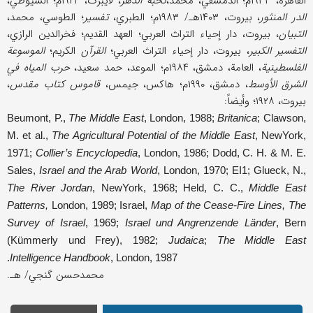
القاهرة، ۱۹۳۳م؛ الدمشقي، محمد،
نخبة الدهر
، لایبزک، ۱۹۲۳م؛ السیوطي،
الدر المنثور
، بیروت، ۱۴۰۳هـ/ ۱۹۸۳م؛ الطبري،
تفسیر
؛ الطوسي، محمد،
التبیان
، بیروت، دار إحیاء التراث العربي؛ العهد القدیم؛ فخرالدین الرازي،
التفسیر الکبیر
، بیروت، دار إحیاء التراث العربي؛
القرآن
الکریم؛
الموسوعة
الفلسطینیة
، العامة، دمشق، ۱۹۸۴م؛ الموعد، حمد سعید،
حرب المیاه في
الشرق الأوسط
، دمشق، ۱۹۹۰م؛ هاکس، جیمس،
قاموس کتاب مقدس
،
بیروت، ۱۹۲۸؛ وأیضاً:
Beumont, P.,
The Middle East
, London, 1988;
Britanica
; Clawson,
M. et al.,
The Agricultural Potential of the Middle East
, NewYork,
1971;
Collier’s Encyclopedia
, London, 1986; Dodd, C. H. & M. E.
Sales,
Israel and the Arab World
, London, 1970; EI1; Glueck, N.,
The River Jordan
, NewYork, 1968; Held, C. C.,
Middle East
Patterns,
London, 1989; Israel,
Map of the Cease-Fire Lines, The
Survey
of Israel
, 1969;
Israel und Angrenzende Länder
, Bern
(Kümmerly und Frey), 1982;
Judaica
;
The Middle East
Intelligence Handbook
, London, 1987.
محمدحسن گنجي/ هـ.