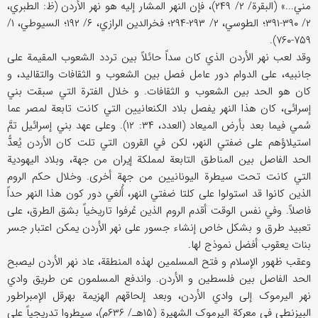
مني...» (البقرة/ ۲/ ۲۴۹)، فإن النهر المشار إلیه هو نهر الأردن (ظ: الطبري،
۲/ ۳۹۰-۳۹۱؛ الطوسي، ۲/ ۲۹۳-۲۹۴؛ فخرالدین الرازي، ۶/ ۱۹۲؛ السیوطي، ۱/
۷۵۹-۷۶۰).
وقد لعب نهر الأردن الذي کان سداً حائلاً بین تردد الشعوب المقیمة علی
جانبیه، علی الدوام دور عامل فصل بین الشعوب و الثقافات والتقالید، و
کان هو الحد بین الشعوب و الثقافات. و خلال الفترة التي سبقت بني
إسرائی، کان هذا النهر یفصل بلاد الکنعانیین التي کانت تابعة لمصر عما
سُمي فیما بعد بأرض المیعاد (العدد، ۳۴: ۱۲). وعلی عهد بني إسرائیل تمَّ
استیلاؤهم علی ضفتي النهر، لکن في القرون التي تلت کان الأردن یُعدُّ
الحد الفاصل بین المناطق التابعة لمملکة إیران من جهة، وبلاد الیهودیة
التي کانت تحت سیطرة الیونانیین من جهة أخری. وخلال حکم الروم
الذین کانوا قد استولوا علی کلتا ضفتي النهر، أُلغي دور کون هذا النهر حداً
فاصلاً. وفي نفس الوقت أقدم الروم الذین عُرفوا تاریخیاً بشق الطرق، علی
تعبید طرق و بشکل خاص إنشاء جسور علی نهر الأردن یمکن اعتبار جسر
بنات یعقوب أفضل نموذج لها.
وعقب ظهور الإسلام و فتح المسلمین لهذه المنطقة، عاد نهر الأردن لیصبح
الحد الفاصل بین فلسطین و الأردن. واندفع المسلمون عن طریق وادي
نهر الیرموک إلی وادي الأردن، وبعد إلحاقهم الهزیمة بهرقل الإمبراطور
البیزنطي في معرکة الیرموک الشهیرة (۱۵هـ/ ۶۳۶م)، سیطروا تدریجیاً علی