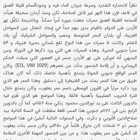
نظراً لانحداره الشدید وسرعة جریان الماء فیه و وجودأقسام قلیلة العمق
في قاعه، فإن هذا النهر غیر قابل للملاحة، لکن ومنذ أزمان سحیقة هیأت
أقسامه القلیلة العمق ممرات جعلت عبوره أمراً ممکناً. وبالنتیجة تکفَّل نهر
الأردن علی الدوام بالقیام بدور مهم جداً في إیجاد اتصال بین السواحل
الغربیة، أي بلدان البحر المتوسط ومصر، والسواحل الشرقیة، أي بلاد
الشام. وکانت ۵ ممرات من هذا النوع تقع شمالي بحیرة طبریة، و ۵۴
ممراً جنوبي الحیرة. وهذه الممرات هي التي ورد ذکرها في التوراة. ومن
البدیهي أنه لم‌یکن علی نهر الأردن جسر في العصور التي سبقت الحکم
الروماني، و أن إقامة الجسور بدأت من عصرهم (
). وکان
EI1, VIII/ 1029
الممر الواقع جنوبي الحولة یتمتع بأهمیة خاصة، ذلک أنه کان هناک
طریق من هذا الممر یمتد من القنیطرة إلی دمشق. وهذا الممر هو الذي
ورد ذکره مراراً في القرون الوسطی باسم ممر یعقوب، وکان یتمتع خلال
فترة الحروب الصلیبیة بأهمیة فائقة. وهذا الموضع هو الذي هُزم فیه
بالدوین الثالث علی ید نورالدین محمود زنکي سنة ۱۱۵۷م، کما أن بالدوین
الرابع بنی في ۱۱۷۸م جنوبي هذا الممر، قلعة سقطت في السنة التالیة بید
صلاح‌الدین الأیوبي و دمِّرت. وفي السنوات التالیة أنشئ في هذا الموضع
جسر ذو ۳ فتحات کان مایزال قائماً في ۱۴۵۰م، وکان جسر بنات یعقوب
قد أنشئ علی ممر یعقوب هذا. و من بین الجسور المهمة الأخری المقامة