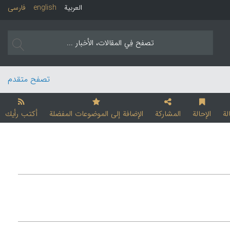
العربیة
english
فارسی
تصفح متقدم
لة
الإحالة
المشارکة
الإضافة إلی الموضوعات المفضلة
أکتب رأیك