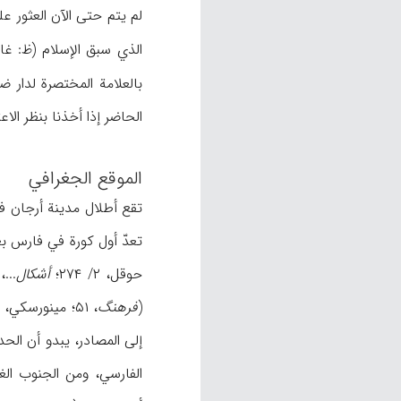
لم یتم حتی الآن العثور 
الذي سبق الإسلام (ظ: غا
بالعلامة المختصرة لدار ض
الحاضر إذا أخذنا بنظر الا
الموقع الجغرافي
تقع أطلال مدینة أرجان في سهل بهبهان علی بع
حوقل، ۲/ ۲۷۴؛
أشکال
(
فرهنگ
إلی المصادر، یبدو أن الح
الفارسي، ومن الجنوب الغ