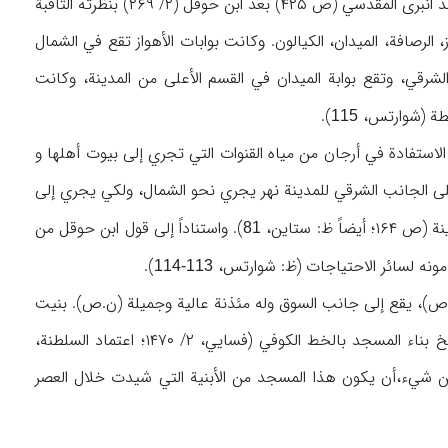
). وقد انبری المقدسي (ص ۴۲۵) بعد ابن حوقل (۲/ ۲۶۹) بنظرته الثاقبة
کان لها ۶ بوابات هي: الأهواز، ریشهر، شیراز، الرصافة، المیدان، الکیالون. وکانت بوابات الأهواز تقع في الشمال
لشرقي، وتقع بوابة المیدان في القسم الأعلی من المدینة، وکانت
نطة (شوارتس،
).
115
 الاستفادة في أرجان من میاه القنوات التي تجري إلی بیوت أهلها و
ه کان علی الجانب الشرقي للمدینة نهر یجري نحو الشمال، ولکي یجري إلی
ظ: ستاین،
). واستناداً إلی قول ابن حوقل من
81
).
113-114
ل بناه الحجاج بن یوسف الثقفي (البلاذري، ۲/ ۲۹۲؛ المقدسي، ن.ص)، یقع إلی جانب السوق وله مئذنة عالیة وجمیلة (ن.ص). بنیت
طیقانه من الصخر المنحوت و الجص، وزُین محرابه بالآیات القرآنیة بالخط الکوفي، کما کتب تاریخ بناء المسجد بالخط الکوفي (فسایي، ۲/ ۱۴۷۰؛ اعتماد السلطنة،
ء عن شيء،أن یکون هذا المسجد من الأبنیة التي شیدت خلال العصر