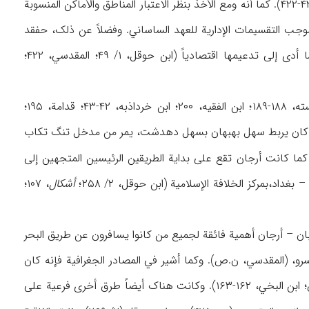
أردشیر خرة (ابن الفقیه، ۱۹۹؛ ابن خرداذبه، ۴۲، ۴۷؛ الطبري، ۲/ ۹۴؛ ابن حوقل، ۲/ ۲۶۹؛ المقدسي، ۴۲۱-۴۲۲). کما أنه ومع الأخذ بنظر الاعتبار المناطق والأماکن المنسوبة
موجب التقسیمات الإداریة للعهد الساساني. وفضلاً عن ذلک، حفقد
حدث في القرنین ۲ و ۳ هـ أن ضُمَّ المیناءان الغنیان گناوه (جنابة) وسینیز إلی کورة أرجان مما أدی إلی تدعیمها اقتصادیاً (ابن حوقل، ۱/ ۴۹؛ المقدسي، ۴۲۲؛
وردت في المصادر الجغرافیة إشارات کثیرة بشأن الطرق والمسافات بین موضع و آخر (ظ: ابن‌رسته، ۱۸۸-۱۸۹؛ ابن الفقیه، ۲۰۰؛ ابن خرداذبه، ۴۲-۴۳؛ قدامة، ۱۹۵؛
 والطریق الوحید الذي کان یربط سهل بهبهان بسهل دهدشت، یمر من مدخل تنگ تکاب
کما کانت أرجان تقع علی بدایة الطریقین الرئیسین المتجهین إلی
،بمرکز الخلافة الإسلامیة (ابن حوقل، ۲/ ۲۵۸؛
أشکال
، ۱۰۷؛
ان – أرجان أهمیة فائقة لجمیع من کانوا یسافرون عن طریق البحر
لبصرة إلی خوزستان و فارس و أصفهان (حمدالله، ۱۳۱؛ أیضاً ناصرخسرو، (المقدسي، ن.ص). وکما أشیر في المصادر الجغرافیة فإنه کان
هناک طریق یصل موانئ أرجان الثلاثة، أي مهرویان و سینیز و گناوه ببعضها وینتهي بشیراز (ن.ص؛ ابن البخي، ۱۶۲-۱۶۳). وکانت هناک أیضاً طرق أخری فرعیة علی