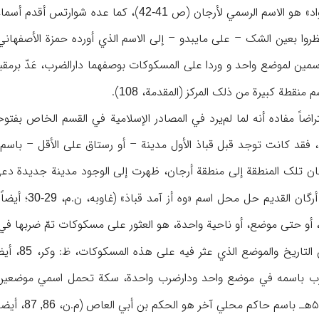
واد» هو الاسم الرسمي لأرجان (ص
)، کما عده شوارتس أقدم أسم
41-42
 اسمین لموضع واحد و وردا علی المسکوکات بوصفهما دارالضرب، عَدّ برم
سم منقطة کبیرة من ذلک المرکز (المقدمة،
).
108
اضاً مفاده أنه لما لم‌یرد في المصادر الإسلامیة في القسم الخاص بفت
، فقد کانت توجد قبل قباذ الأول مدینة – أو رستاق علی الأقل – باسم
کان تلک المنطقة إلی منطقة أرجان، ظهرت إلی الوجود مدینة جدیدة دعي 
أرگان القدیم حل محل اسم «وه أز آمد قباذ» (غاوبه، ن.م،
؛ أیضا
29-30
ن التاریخ والموضع الذي عثر فیه علی هذه المسکوکات، ظ: وکر،
، أیض
85
ب باسمه في موضع واحد ودارضرب واحدة، سکة تحمل اسمي موضعین؛ ک
، أیضا
86, 87