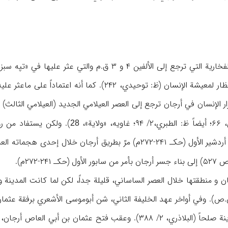
استناداً إلی اللقی الأثریة الفخاریة التي ترجع إلی الأل
28
العسکریة التي کان متجهاً فیها إلی الأهواز (۲/ ۴۰؛ أیضاً ظ: شوارتس،
 ۲۴۱-۲۷۲م).
ن و منطقتها خلال العصر الساساني، قلیلة جداً، لکن لما کانت المدینة 
ص). وفي أواخر عهد الخلیفة الثاني، شن أبوموسی الأشعري برفقة عثما