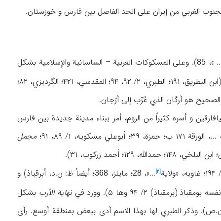
الجنوب الغربي من إیران علی الحد الفاصل بین فارس و خوزستان.
... »
). وعلی المسکوکات العربیة – الساسانیة والإسلامیة بشکل
85
«أرْجْن» (وُکر، ۸۵؛ غاویه، ن.ص). وورد هذا الاسم في مصادر العصر الإسلامي بشکل الرجان و أَرگان (ابن البطریق، ۱۹۱؛ الطبري، ۲/ ۹۲، ۹۴؛ المقدسي، ۴۲۱؛ الگردیزي، ۸۲؛
(۴۸۸-۵۳۱م) وعقب انتصاره علی الروم سنة ۵۰۲م وفتح آمِد و میافارقین و أسره کثیراً من الروم، أمر ببناء مدینة جدیدة بین فارس
ة
...، الورقة ۱۷۱ ب؛ حمزة، ۳۹؛ أبوعلي مسکویه، ۱/ ۸۹، ۹۱؛
مجمل
ولایة
...»،
؛ مایلز،
؛ أیضاً ظ: ن.د، أبرقباذ) و
[۲]
368
28
باذ) ۲/ ۹۴ وها ۵). وورد في
نهایة الأرب
بشکل
.ص). وذکر الطبري لها بهذا الاسم أدی ببعض بمنطقة أوسع. رأی