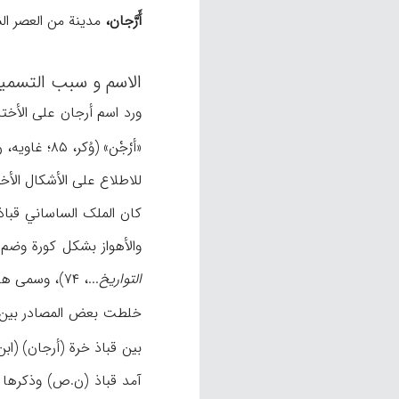
أَرَّجان،
مدینة من العصر ال
الاسم و سبب التسمی
ورد اسم أرجان علی الأختا
للاطلاع علی الأشکال الأخ
والأهواز بشکل کورة وضم إلیها عدة رسانیق
التواریخ
...، ۷۴)، وسمی هذه المدینة الجدیدة «قباذ خرّة» التي هي نفسها أرجان (ابن البطریق، ن.ص؛ ابن البلخي، ۱۴۸؛ حمدالله، ۱۲۹؛ أحمد زرکوب، ۳۱).
خلطت بعض المصادر بین برقباذ الوا
بین قباذ خرة (أرجان) (ابن الف
آمد قباذ (ن.ص) وذکرها ح