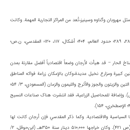
هروبان وگناوه وسینیز،تُعد من المراکز التجاریة المهمة. وکانت
حدود العالم
، ۴۰۴؛ أشکال، ۱۱۷، ۱۲۰؛ المقدسي، ن.ص؛
لمناخ الحار – قد هیأت لأرجان وضعاً اقتصادیاً أفضل مقارنة بمدن
ن کبیرة ومزارع نخیل عدیدة،وکان بالإمکان زراعة فواکه المناطق
الباردة فیها أیضاً فضلاً عن التمر وفواکه المناطق الحارة. وکانت محاصیلها الزراعیة تضم فواکه مثل التین والزیتون والجوز والأترج واللیمون والزمان (المسعودي، ۳/ ۵۴؛
خي، الإصطخري، ن.صص). وإضافة للمحاصیل الزراعیة، فقد انتشرت هناک صناعات النسیج
 السیاسیة والاقتصادیة. وکما ذکر المقدسي فإن أرجان کانت لها
عائدات ضخمة بحیث کان عضدالدولة البویهي (۳۳۸-۳۷۲هـ) یولي أهمیة کبری لجمع ضرائبها (ص ۴۲۱). وکان خراجها ۵۱۰,۰۰۰ دینار سنة ۳۵۰هـ (ابن‌حوقل، ۲/