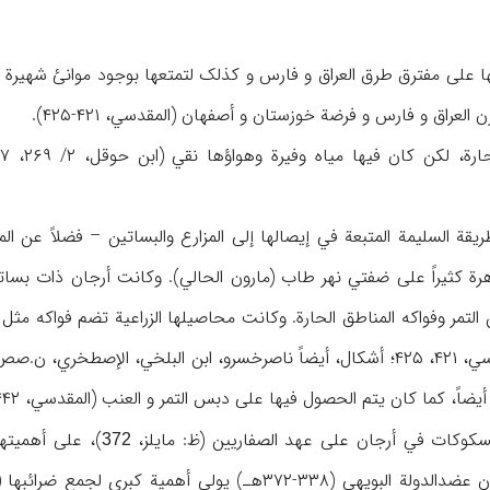
لی مفترق طرق العراق و فارس و کذلک لتمتعها بوجود موانئ شهیرة مثل م
لعراق و فارس و فرضة خوزستان و أصفهان (المقدسي، ۴۲۱-۴۲۵).
لکن کان فیها میاه وفیرة وهواؤها نقي (ابن حوقل، ۲/ ۲۶۹، ۲۸۷، ۲۸۹؛
لطریقة السلیمة المتبعة في إیصالها إلی المزارع والبساتین – فضلاً عن ا
هرة کثیراً علی ضفتي نهر طاب (مارون الحالي). وکانت أرجان ذات بساتی
ابن حوقل، ۲/ ۲۶۹؛ المقدسي، ۴۲۱، ۴۲۵؛ أشکال، أیضاً ناصرخسرو، ابن البل
 کما کان یتم الحصول فیها علی دبس التمر و العنب (المقدسي، ۴۴۲؛ الإصطخري، ۱۵۴).
کوکات في أرجان علی عهد الصفاریین (ظ: مایلز،
)، علی أهمیتها
372