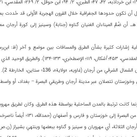
ل أن تکون حدودها الجغرافیة خلال القرون الهجریة الأولی قد حُددت ب
أشکال
، ۱۱۹؛ الإصطخري، ۱۳۳-۱۳۴).
؛ ستاین، الخارطة
). 
2
136
خوزستان تتصلان عبر مدینة أرجان وطریقي البصرة – بغداد، أو واسط – بغداد
نما کانت ترتبط بالمدن الساحلیة بواسطة هذه الطرق. وکان لطریق مهروب
إلی خوزستان ومن یأتون من ا