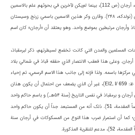
اء أرجان (ص
)، بینما لم‌یکن لآخرین في بحوثهم علم بالاسمین
112
اللذین ذکرهما الطبري، ونظروا بعین الشک – علی مایبدو – إلی الاسم الذي أورده حمزة الأصفهاني (نولدکه، ۲۴۸). وقارن وکر هذین الاسمین باسمي زرنج وسیستان
قباذ وأرجان مرتبطین بموضع واحد. وهو یعتقد أن «أرجان» کان اسم
وحات المسلمین والمدن التي کانت تخضع لسیطرتهم، ذکر لبرمقباذ،
 أرجان. وعلی هذا فعقب الانتصار الذي حققه قباذ في شمالي بلاد
مرکزها باسمه. ولذا فإنه إلی جانب هذا الاسم الرسمي، تم إحیاء
ً ظ:
)، غیر أن الذي یضعف من احتمال أن یکون هذان
EI2, I/ 659
الاسمان أطلقا علی مدینة، أو حتی موضع، أو ناحیة واحدة، هو العثور علی مسکوکات تمّ ضربها في أرجان و برمقباذ في نفس التاریخ (سنة ۵۴هـ) و باسم حاکم واحد
اً المقدمة،
). ذلک أنه من المستبعد جداً أن یکون حاکم واحد
51
ما أن استمرار ضرب هذا النوع من المسکوکات في أرجان سنة
ً المقدمة،
)، مدعم للنظریة المذکورة.
52