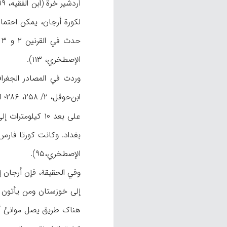
لکورة أرجان، یمکن احتما
الإصطخري، ۱۱۳).
ابن‌حوقل، ۲/ ۲۵۸، ۲۸۶؛ المقدسي، ۴۵۳؛
علی بعد ۱۰ کیلومترات إلی الشمال الشرقي من أرجان (غاویه، «ولایة»،
بغداد. وکانت کورتا فارس و
الإصطخري،۹۵).
وفي الحقیقة، فإن أرجان إ