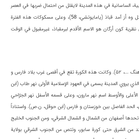
ة، الساسانیة في هذه المدینة لایقلل من احتمال ضربها في العصر
کل وه أز آمد قباذ (یامایوتشي،
)، وعلی مسکوکات هذه الفترة
58
 نظریة کون أرگان هو الاسم الأقدم لبرمقباذ، غیرمقبول في الوقت
هنگ
...، ۵۲). وکانت هذه الکورة تقع في أقصی غرب بلاد فارس و
کورة الأهواز (ابن رسته، ۱۸۹؛ ابن الفقیه، ۱۹۸؛ قدامة، ۲۴۲). وکان النهر الذي یروي المدینة یسمی في العهود الإسلامیة الأولی نهر طاب (ابن
یث یطلق الیوم علی قسمیه الأعلی والأوسط اسم نهر مارون، وعلی قسمه الأسفل نهر الجرّاحي
ه الطویل نحو أرجان، الحد الفاصل بین خوزستان و فارس (ابن حوقل، ن.ص). واستناداً
لي: تحدها أصفهان من الشمال و الشمال الشرقي، ومن الجنوب الخلیج
وتمتد من الشرق حتی کورة سابور، وتتص من الجنوب الشرقي بولایة