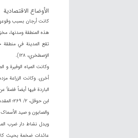
الأوضاع الاقتصادیة
کانت أرجان بسبب وقوعها ع
هذه المنطقة ومدنها، مخزن ا
تقع المدینة في منطقة حارة، 
الإصطخري، ۱۲۸).
وکانت المیاه الوفیرة و ا
أخری. وکانت الزراعة مزد
والصابون و صید الأسماک أیضاً،
ویدل نشاط دار ضرب المس