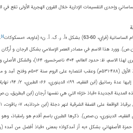
ساساني وإحدی التقسیمات الإداریة خلال القرون الهجریة الأولی تقع في 
ة
م الساسانیة (فراي،
) بشکل «أ. ر. گ. أ. ن» (غاوبه، «
مسکوکات
،
[۱]
60-63
ری لهذا الاسم، ظ:
حدود العالم
، ۴۰۴؛ ناصرخسرو، ۱۶۴)، والشکل الأصلي والصحیح هو أرگان الذي عُرِّب إلی أرّجان.
کان الملک الساساني قباذ الأول 
 (ابن الفقیه، ۱۹۹؛ الدینوري، ۶۶؛ الطبري، ۲/ ۹۴؛
نهای
قعة علی الضفة الشرقیة لنهر دجلة (ابن خرداذبه، ۷؛ یاقوت، ۱/ ۱۹۴؛ غاوبه، «
قیه، الدینوري، ن.صص). ذکرها الطبري باسم أقدم هو رامقباذ، وهو نفسه بومقباذ (برمق
مزة الأصفهاني بشکل «به أز آمدکواذ» بمعنی «قباذ أفضل من آمد» (ن