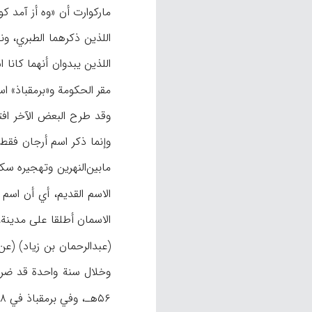
مارکوارت أن «وه أز آمد ک
اللذین یبدوان أنهما کانا
مقر الحکومة و«برمقباذ» ا
وقد طرح البعض الآخر افتر
وإنما ذکر اسم أرجان فقط
مابین‌النهرین وتهجیره س
الاسم القدیم، أي أن اسم 
(عبدالرحمان بن زیاد) (ع
وخلال سنة واحدة قد ضر
۵۶هـ، وفي برمقباذ في ۵۸هـ باسم حاکم محلي آخر هو الحکم بن أبي العاص (م.ن،