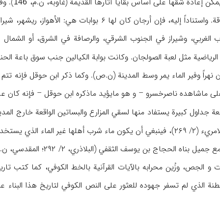
یمکن إعادة شقها علی أساس بقایا آثارها القدیمة (غاوبه، ن.م،
146
لوصف المدینة بمنتهی الدقة. واستناداً إلیه، فإن أرجان 
ب الغربي، وشیراز في الجنوب الشرقي، والرصافة في الشرق، أو الشمال ا
الریاضیة مثل لعبة الصولجان. وکانت بوابة الکیالین جنب سوق باعة الح
ن نهراً وفیر الماء یمر وسط المدینة (ن.ص). وکما ذکر ابن حوقل فإنه تتم
(۲/ ۴۱۵). وبناء علی ماشاهده ناصرخسرو – و هو مایؤید ماذکره ابن حوقل – فإن
داول کبیرة یستفاد منها لسقي المزارع والبساتین الواقعة خارج المدینة (ص ۱۶۴؛ أیضاً 
لسائر الاحتیاجات (ظ: شوارتس،
کان في أرجان مسجد جامع جمی
لسلطنة الذي لم تسفر جهوده للعثور علی النص الکوفي لتاریخ هذا البنا