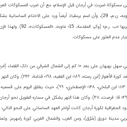
علی مسکوکة ضربت في أرجان قبل الإسلام، مع أن ضرب المسکوکات العربی
وبه، ن.م،
)، وأن اسم برمقباذ أیضاً ورد علی الاختام الساسانیة بش
29
ربها «ب. ر.م» (وکر، المقدمة،
؛ غاوبه، «المسکوکات»،
). ولهذا فإن
92
15
عتبار عدم العثور علی مسکوکات.
د ۱۰ کم إلی الشمال الشرقي من ذلک القضاء (
فر
تعدّ أول کورة في فارس بعد 
...، ۱۱۳؛ ابن البلخي، ۱۴۸؛ الإصطخري، ۹۹)، ح
، ۵۱؛ مینورسکي، ۴۹؛ قا: فرصت، ۴۱۱). وکان هذا النهر یشکل في مسار
دود الجغرافیة لکورة أرجان کانت أواخر العهد الساساني علی النحو التا
ربي مدینة دورق (سُرَّق)، ومن الغرب والشمال الغربي کورة رامهرمز. 