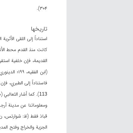
۳۰۴).
تاریخها
(ابن الفقیه، ۱۹۹؛ الدینوري، ۶۶؛ أیضاً ظ: الطبري،۲/ ۹۴؛ غاویه، «ولایة»،
فاستناداً إلی الطبري، فإن أردشیر الأول (حکـ ۲۴۱-۲۷۲م) مرّ بطریق أرجان خلال إحدی هجماته 
). کما أشار الثعالبي (ص ۵۲۷) إلی بناء جسر أرجان بأمر من سابور الأول (حکـ
113
ومعلوماتنا عن مدینة أرجا
قباذ فقط (ظ: شوارتس، ن.