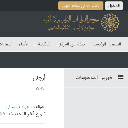
الدخول
الاشتراك في موقع الویب
الصفحة الرئیسیة
نبذة عن المرکز
المکتبة
الأنباء
المقالا
فهرس الموضوعات
أرجان
أرجان
المؤلف
:
جواد نیستانی
تاریخ آخر التحدیث
:
۴۶:۵۷