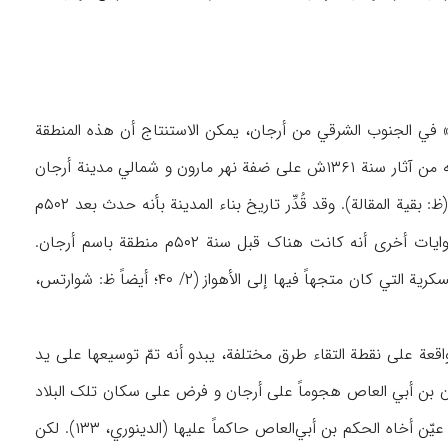
فین ۴ و ۳ ق.م والتي عثر علیها في «تپه سبز» في الجنوب الشرقي من أرجان، یمکن الاستنتاج أن هذه المنطقة
کانت منذ القدم محط الأنظار لمعیشة الإنسان (ظ: توحیدي، ۲۴۲). کما أنه اعتماداً علی ماعثر علیه من آثار سنة ۱۳۶۱ش علی ضفة نهر مارون و شمالي مدینة أرجان
القدیمة، فإن خلفیة استقرار الإنسان في أرجان ترجع إلی العصر العیلامي الجدید (العیلامي الثالث) (ظ: بقیة المقالة). وقد قُدِّر تاریخ بناء المدینة بأنه حدث بعد ۵۰۲م
). ولکن یستفاد من روایات أخری أنه کانت هناک قبل سنة ۵۰۲م منطقة باسم أرجان.
واقعة علی نقطة التقاء طرق مختلفة، یبدو أنه تمّ توسیعها علی ید
ن بن أبي العاص هجوماً علی أرجان و فرض علی سکان تلک البلاد
الجزیة والخراج وفتح المدینة صلحاً (البلاذري، ۲/ ۳۸۸). وعقب فتح عثمان بن أبي العاص أرجان، عیّن أخاه الحکم بن أبي‌العاص حاکماً علیها (الدینوري، ۱۳۳). لکن