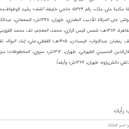
بة ملي ملک، رقم ۵۳۲۴؛ حاجي خلیفة،
کشف
؛ رشید الوطواط،م
حواش علی
المرقاة للأدیب النطنزي
، طهران، ۱۳۴۸ش؛ السمعاني، عبدالکریم،
 الرازي، محمد،
المعجم
، تقـ: محمد القزویني وم
: رمضان عبدالتواب، فیسبادن، ۱۴۰۵هـ؛ القفطي،علي،
إنباء الرواة
، تقـ:
‌الدین الحسیني الطهراني، طهران، ۱۳۱۲ش؛ منزوي،
المخطوطات
؛ من
دانش‌پژوه، طهران، ۱۳۶۴ش؛ وأیضاً:
 رأیك