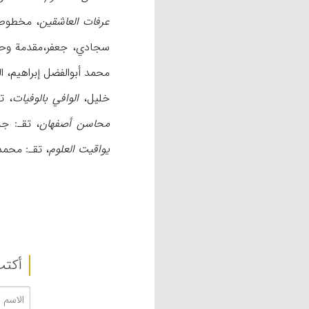
عرفات العاشقین
، مخطوطة مکت
سجادي، جعفر،مقدمة و
محمد أبوالفضل إبراهیم، القاهرة، ۱۳۸۴هـ؛ شمس قیس
خلیل،
الوافي بالوفیات
، تقـ
محاسن أصفهان
، تقـ: جلال
یواقیت العلوم
، تقـ: محمدتقي 
أکتب