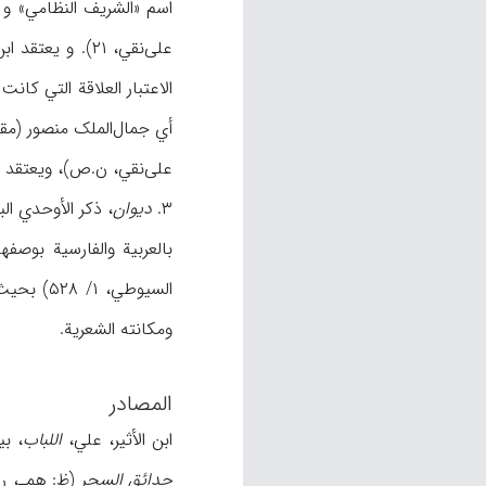
علی‌نقي، ۲۱).
الاعتبار العلاقة التي کان
علی‌نقي، ن.ص)، ویعتقد إقبال أن المقصود به المقتدي (۴۶۸-
۳.
دیوان
ومکانته الشعریة.
المصادر
ابن الأثیر، علي،
اللباب
، ب
حدائق السحر
(ظ: همـ، رش