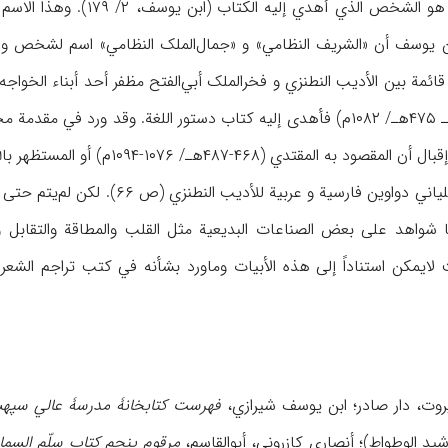
اسم «الشریف النظامي» و هو
 و یعتقد ابن یوسف أن «الشریف النظامي» و «جمال‌الملک النظامي» اسم لشخ
ت قائمة بین الأدیب النطنزي و فخرالملک أبي‌الفتح مظفر أحد أبناء الخواجه
أي جمال‌الملک منصور (مقـ ۴۷۵هـ/ ۱۰۸۲م) فأهدی إلیه کتاب دستور اللغة.
۴۸۷هـ/ ۱۰۷۶-۱۰۹۴م) أو المستظهر بالله العباسي (۴۸۷-۵۱۲هـ) (ص ۱۰۰).
، ذکر الأوحدي البلیاني دواوین فا
یروت، دار صادر؛ ابن یوسف شیرازي،
فهرست کتابخانۀ مدرسۀ عالي سپهسا
ید الوطواط)؛ أنصاري کازروني، أبوالقاسم،
مرقوم پنجم کتاب سلّم السما