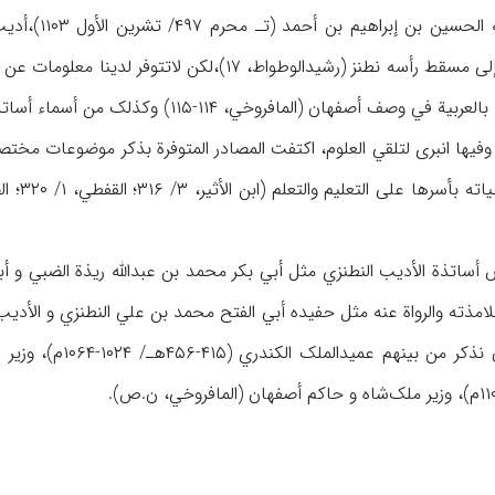
أبوعبدالله 
الأدیب نفسه في شعر له إلی مسقط رأسه نطنز (رشیدالو
 (المافروخي، ۱۱۴-۱۱۵) وکذلک من أسماء أساتذته (ظ: السمعاني، ۱۳/ ۱۳۶-۱۳۷)
 وفیها انبری لتلقي العلوم، اکتفت المصادر المتوفرة بذکر موضوعات مخت
أساتذة الأدیب النطنزي مثل أبي بکر محمد بن عبدالله ریذة الضبي و أب
 تلامذته والرواة عنه مثل حفیده أبي الفتح محمد بن علي النطنزي و ال
میدالملک الکندري (۴۱۵-۴۵۶هـ/ ۱۰۲۴-۱۰۶۴م)، وزیر طغرل السلجوقي (