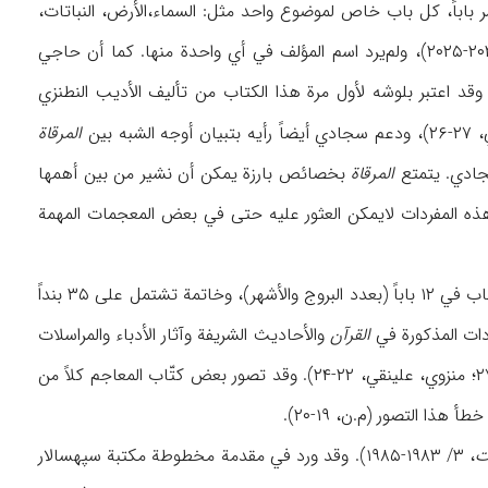
اباً، کل باب خاص لموضوع واحد مثل: السماء،الأرض، النباتات،
، ۳/ ۲۰۲۴-۲۰۲۵)، ولم‌یرد اسم المؤلف في أي واحدة منها. کما أن حاجي
 ۱۰۷۵) والمرقاة (۲/ ۱۶۵۶). وقد اعتبر بلوشه لأول مرة هذا الکتاب من تألیف الأدیب النطنزي
به بین
المرقاة
المرقاة
بخصائص بارزة یمکن أن نشیر من بین أهمها
 هذه المفردات لایمکن العثور علیه حتی في بعض المعجمات المهمة
، یقع هذا الکتاب بعد المقدمة في ۲۸ کتاباً (بعدد منازل القمر)، وکل کتاب في ۱۲ باباً (بعدد البروج والأشهر)، وخاتمة تشتمل علی ۳۵ بنداً
ردات المذکورة في
القرآن
والأحادیث الشریفة وآثار الأدباء والمراسلات
هذا التصور (م.ن، ۱۹-۲۰).
ت
، ۳/ ۱۹۸۳-۱۹۸۵). وقد ورد في مقدمة مخطوطة مکتبة سپهسالار