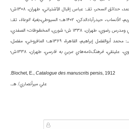
حمد،
حدائق السحر
، تقـ: عباس إقبال الآشتیاني، طهران، ۱۳۰۸ش؛
الأنساب
، حیدرآبادالدکن، ۱۴۰۲هـ؛ السیوطي،
بغیة الوعاة
، تقـ:
درس رضوي، طهران، ۱۳۳۸ ش؛ شوری،
المخطوطات
؛ الصفدي،
 محمد أبوالفضل إبراهیم، القاهرة، ۱۳۶۹هـ؛ المافروخي، مفضل،
زوي، علینقي،
فرهنگ‌نامه‌هاي عربي به فارسي
، طهران، ۱۳۳۸ش؛
Blochet, E.,
Catalogue des manuscrits
persis, 1912.
علي میرأنصاري/ هـ.