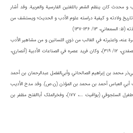
الحسین بن إبراهیم بن أحمد (تـ محرم ۴۹۷/ تشرین الأول ۱۱۰۳)،أدیب و محدث کان ینظم الشعر باللغتین الفارسیة والعربیة. وقد أشار
طواط، ۱۷)،لکن لاتتوفر لدینا معلومات عن تاریخ ولادته و کیفیة دراسته علوم الأدب و الحدیث؛ ویستشف من
صرة عنه، واعتبرته في الغالب من ذوي اللسانین و من مشاهیر الأدب
العربي، وقالت إنه وقف حیاته بأسرها علی التعلیم والتعلم (ابن الأثیر، ۳/ ۳۱۶؛ القفطي، ۱/ ۳۲۰؛ الصفدي، ۱۲/ ۳۱۹)، وکان فرید عصره في الصناعات الأدبیة (أنصاري،
ي‌ذر محمد بن إبراهیم الصالحاني وأبي‌الفضل عبدالرحمان بن أحمد
أدیب أبي العباس أحمد بن محمد بن المؤذن (ن.ص). وقد مدح الأدیب
یواقیت
...، ۱۷۷)، وفخرالملک أباالفتح مظفر بن