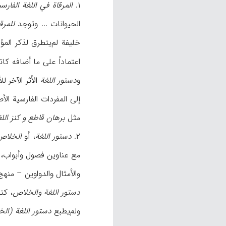
۱.
المرقاة في اللغة الفارسی
الحیوانات ... وتوجد
للمرق
خلیفة لم‌یتطرق لذکر الم
اعتماداً علی ما أضافه ک
و
دستور اللغة
الأثر الآخر للأدی
إلی المفردات الفارسیة ال
مثل
برهان قاطع و کنز اللغ
۲.
دستور اللغة
، أو
الخلاص
مع عناوین فصول وأبواب، و
والأمثال والدواوین – منهج في الصرف والنحو الع
دستور اللغة والخلاص
، کتا
ولم‌یطبع
دستور اللغة (ال