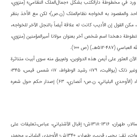
 الشخص الذي أهدي إلیه الکتاب (ابن یوسف، ۲/ ۱۷۹). وهذا الاسم ورد في مخطوطة دارالکتب بشکل «جمال‌الملک النظامي» (منزوي،
ص واحد والمقصود به الخواجه نظام‌الملک (ن.ص)؛ لکن مع الأخذ بنظر
، مکن القول إن الأدیب کانت له علاقة أیضاً بالنجل الآخر للخواجه،
 وقد ورد في مقدمة مخطوطة دهخدا اسم شخص آخر بعنوان مولانا أمیرالمؤمنین (منزوي،
رسیة و عربیة للأدیب النطنزي (ص ۶۶). لکن لم‌یتم حتی الآن العثور علی أيمن هذه الدواوین، ولم‌یبق منه سوی أبیت متناثرة
بالعربیة والفارسیة بوصفها شواهد علی بعض الصناعات البدیعیة مثل القلب والمطاقة والتقابل وغیر ذلک (یواقیت، ۱۷۹؛ رشید الوطواط، ۱۷؛ شمس قیس، ۳۴۵؛
السیوطي، ۱/ ۵۲۸) بحیث لایمکن استناداً إلی هذه الأبیات وماورد بشأنه في کتب تراجم الشعراء (الأوحدي البلیاني، ن.ص؛ أنصاري، ۶۳) إصدار حکم حول شعره
لار
، طهران، ۱۳۱۶-۱۳۱۸ش؛ إقبال الآشتیاني، عباس،تعلیقات علی
وات
، تقـ: یحیی قریب، طهران، ۱۳۴۰ش؛ الأوحدي البلیاني، محمد،