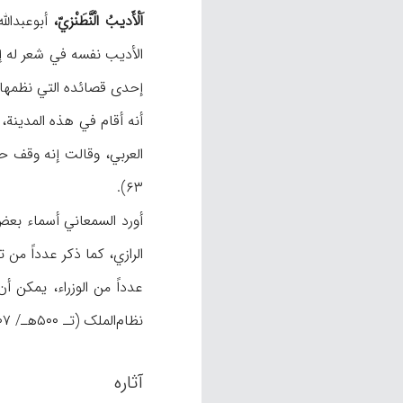
اَلْأَدیبُ الْنَّطَنْزيّ،
إحدی قصائده التي نظمها بالعربیة في وصف أصفهان
أنه أقام في هذه المدینة،
۶۳).
أورد السمعاني أسماء بعض 
الرازي، کما ذکر عدداً من
عدداً من الوزراء، یمکن أن نذکر من بینهم ع
نظام‌الملک (تـ ۵۰۰هـ/ ۱۱۰۷م)، وزیر ملک‌شاه و حاکم أصفهان (المافروخي، ن.ص).
آثاره