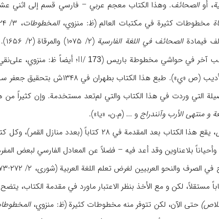
ة
، أو
الصحائف
. وهذا الکتاب معجم عربي – فارسي قسم إلی اثني عشر ب
اة
مخطوطات کثیرة في مکتبات العالم (ظ: منزوي،
المخطوطات
ؤلف فيمادة
الصحائف في اللغة الفارسیة
(۲/
اتب آخر في حواشي مخطوطة باریس (II/
؛ أیضاً ظ: منزوي، علی‌نقي، ۲۷-۲۶)، ودعم سجادي أیضاً رأیه بتبیان أوجه الش
173
ب (ص «ي»). طبع هذا الکتاب بطهران في ۱۳۴۸ش بتحقیق جعفر سجادي. یتمتع
أصیلة التي وردت في هذا الکتاب والتي لم‌تعد مستخدمة. وإن کثیراً من
ة و منتهی الأرب وآنندراج
و ... (م.ن، «یا»).
أحیاناً بلاعناوین وقد أعد فیه – فضلاً عن المعادل الفارسي لبعض المف
ربیین لغرض تعلم اللغة العربیة (شوری، ۲/ ۲۷۲-۲۷۳؛ منزوي، علینقي، ۲۲-۲۴). وقد تصور بعض کتّاب المعاجم کلاً من
باً مستقلاً، لکن و مع الأخذ بنظر الاعتبار ماورد في مقدمة الکتاب، یتضح خطأ 
خلاص)
حتی الآن، لکن تتوفر منه مخطوطات کثیرة (ظ: منزوي،
المخطوطا