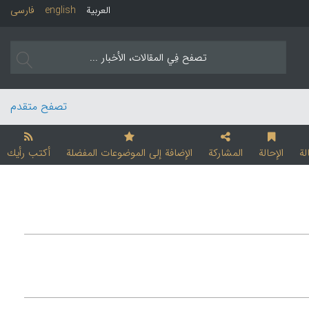
العربیة
english
فارسی
تصفح متقدم
لة
الإحالة
المشارکة
الإضافة إلی الموضوعات المفضلة
أکتب رأیك