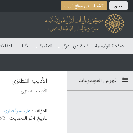
الدخول
الاشتراك في موقع الویب
الصفحة الرئیسیة
نبذة عن المرکز
المکتبة
الأنباء
المقالا
فهرس الموضوعات
الأدیب النطنزي
الأدیب النطنزي
المؤلف
:
علي میرأنصاري
تاریخ آخر التحدیث
:
۰۳:۴۵