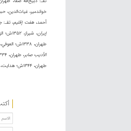
تقـ: ذبیح‌الله صفا، طهران، ۱۳۵۶ش؛ الجویني، عطا
خواندمیر، غیاث‌الدین،
حبی
أحمد،
هفت إقلیم
، تقـ: 
إیران
، شیراز، ۱۳۵۲ش؛ الزنوزي، عبدالرسول،
طهران، ۱۳۳۸ش؛ العوفي، محمد،
الأدیب صابر
، طهران، ۱۳۳۴ش؛ الکازروني، أبوالقاسم،
طهران، ۱۳۴۴ش؛ هدایت، رضاقلي،
أکتب