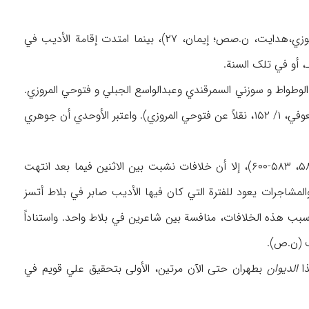
اعتبر بعض کتّاب التراجم أن مقتل الأدیب صابر کان في ۵۴۶هـ/ ۱۱۵۱م (ظ: دولتشاه، الرازي، الزنوزي،هدایت، ن.صص؛ إیمان، ۲۷)، بینما امتدت إقامة الأدیب في
لوطواط و سوزني السمرقندي وعبدالواسع الجبلي و فتوحي المروزي.
کما نظم بعضهم قصائد في مدحه (ظ: الأنوري، ۱/ ۲۷۴، ۲/ ۶۸۷؛ سوزني، ۳۶۱؛ الجبلي، ۶۳۱-۶۳۲؛ العوفي، ۱/ ۱۵۲، نقلاً عن فتوحي المروزي). واعتبر الأوحدي أن جوهري
ومع أن رشید الوطواط نظم أکثر من الآخرین في مدح الأدیب (ظ: ص ۲۵۹، ۳۲۳، ۴۴۹، ۵۷۴، ۵۸۰، ۵۸۳-۶۰۰)، إلا أن خلافات نشبت بین الاثنین فیما بعد انتهت
وحدي أن نشوب هذه الخلافات والمشاجرات یعود للفترة التي کان فیها الأدیب صابر في بلاط أتسز
ون سبب هذه الخلافات، منافسة بین شاعرین في بلاط واحد. واستناداً
ب (ن.ص).
الدیوان
بطهران حتی الآن مرتین، الأولی بتحقیق علي قویم في