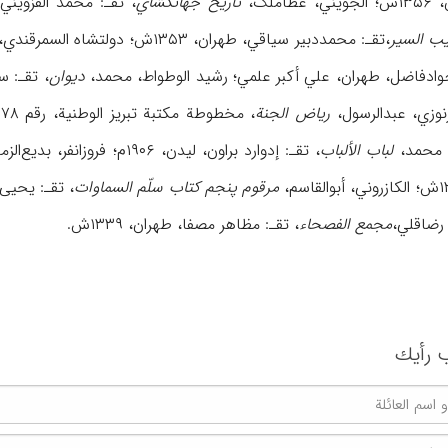
ملک،
تاریخ جهانگشاي
، تقـ: محمد القزویني، لیدن، ۱۹۱۶م؛
ب السیر
،تقـ: محمددبیر سیاقي، طهران، ۱۳۵۳ش؛ دولتشاه السمرقندي،
جوادفاضل، طهران، علي أکبر علمي؛ رشید الوطواط، محمد،
دیوان
، تقـ: سعید نف
ریاض الجنة
، مخطوطة مکتبة تبریز الوطنیة، رقم ۳۵۷۸؛سوزني السمرقندي، محمد،
لباب الألباب
، تقـ: إدوارد براون، لیدن، ۱۹۰۶م؛ فروزانفر، بدیع‌الزمان،
مرقوم پنجم کتاب سلّم السماوات
، تقـ: یحیی قریب، ط
مجمع الفصحاء
، تقـ: مظاهر مصفا، طهران، ۱۳۳۹ش.
 رأیك