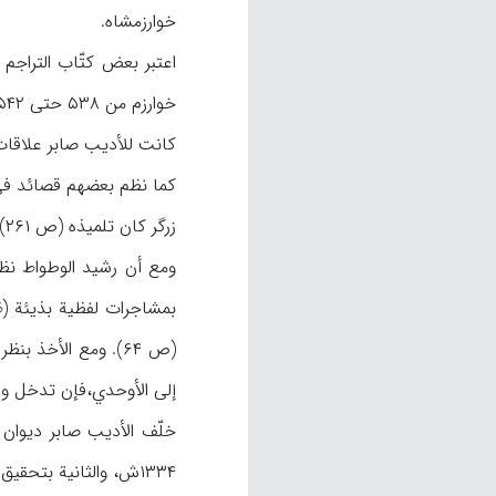
خوارزمشاه.
خوارزم من ۵۳۸ حتی ۵۴۲هـ، أي بین حربي أتسز و سنجر، وبهذا ینبغي أن تکون وفاته قبل ۵۴۲هـ، أو في تلک السنة.
کانت للأدیب صابر علاقات
زرگر کان تلمیذه (ص ۲۶۱).
(ص ۶۴). ومع الأخذ
إلی الأوحدي،فإن تدخل و 
خلّف الأدیب صابر دیوان شعر یضم ۳,۲۰۰ بیت بین قصیدة و غزل ور
۱۳۳۴ش، والثانیة بتحقیق محمدعلي ناصح في ۱۳۴۳ش.