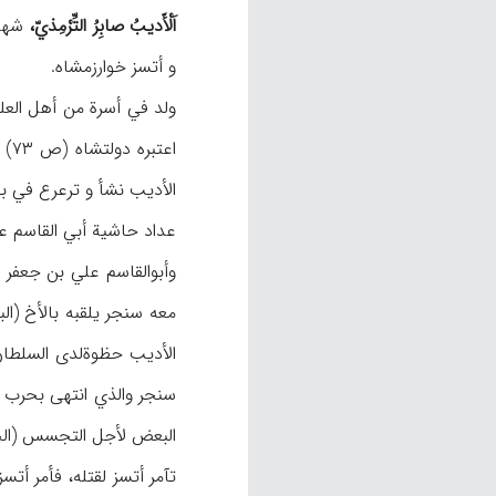
اَلْأَدیبُ صابِرُ التِّرْمِذيّ،
و أتسز خوارزمشاه.
عداد حاشیة أبي القاسم علي بن جعفر، نقی
وأبوالقاسم علي بن جعفر 
الأدیب حظوة‌لدی السلطا
تآمر أتسز لقتله، فأمر أ