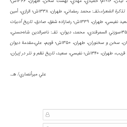
 حمیدي، مهدي،
بهشت سخن
، طهران، ۱۳۶۶ش؛
تذکرة الشعراء
،تقـ: محمد رمضاني، طهران، ۱۳۳۸ش؛ الرازي، أمین
یسي، طهران، ۱۳۳۹ش؛ رضازاده شفق، صادق،
تاریخ أدبیات
دیوان
، تقـ: ناصرالدین شاه‌حسني،
سخن و سخنوران
، طهران، ۱۳۵۰ش؛ قویم، علي،مقدمة
دیوان
هران، ۱۳۴۰ش؛ نفیسي، سعید،
تاریخ نظم و نثر در إیران
،
علي میرأنصاري/ هـ.