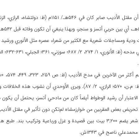
 ودیة ومساجلات شعریة مع الکثیر من شعراء عصره مثل الأنوري ورشید ا
بمشاجرات لفظیة بذیئة (ظ: م.ن، ۵۷۰؛ الرازي، ۲/ ۸۷). ویری الأ
 بنظر الاعتبار أن رشید الوطواط أیضاً کان من مادحي أتسز، یحتمل أن یک
تحریض بعض المقربین من خوارزمشاه لم‌تکن دون تأثیر في مقتل الأدی
باعیة وترکیب بند. طبع هذا