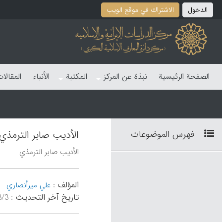
الدخول
الاشتراك في موقع الویب
الصفحة الرئیسیة
نبذة عن المرکز
المکتبة
الأنباء
المقالا
فهرس الموضوعات
الأدیب صابر الترمذي
الأدیب صابر الترمذي
المؤلف
:
علي میرأنصاري
تاریخ آخر التحدیث
:
۳۴:۴۴