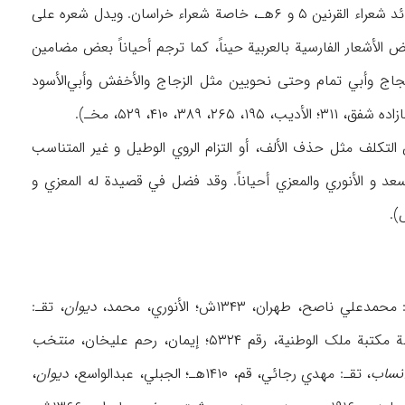
والأدیب صابر أحد شعراء الأسلوب الخراساني، فالخصائص التي تلاحظ في أشعاره، تلاحظ في قصائد شعراء القرنین ۵ و ۶هـ، خاصة شعراء خراسان. ویدل شعره علی
الأشعار الفارسیة بالعربیة حیناً، کما ترجم أحیاناً بعض مضامین
العجاج وأبي تمام وحتی نحویین مثل الزجاج والأخفش وأبي‌الأسود
کلف مثل حذف الألف، أو التزام الروي الوطیل و غیر المتناسب
عد و الأنوري والمعزي أحیاناً. وقد فضل في قصیدة له المعزي و
حمدعلي ناصح، طهران، ۱۳۴۳ش؛ الأنوري، محمد،
دیوان
، تقـ:
ملک الوطنیة، رقم ۵۳۲۴؛ إیمان، رحم علیخان،
منتخب
أنساب
، تقـ: مهدي رجائي، قم، ۱۴۱۰هـ؛ الجبلي، عبدالواسع،
دیوان
،