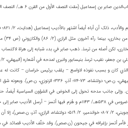
اعتبره د
ب ترمذ بنیسابور وانبری لمدحه في أشعاره (البیهقي، ۲/ ۵۷۴؛ دولتشاه، ن.ص؛ هدایت، ۲/ ۸۲۲۲؛ فروزانفر، ۲۴۳).
الذي کان و بسبب نفوذه لاواسع – یلقب برئیس خراسان – کانت له علا
معه سنجر یلقبه بالأخ (البیهقي، ن.ص؛ دولتشاه، ۷۳
ن. وإلی جانب مدحه تحول إلی الخوض في الشؤون السیاسیة أیضاً، حتی
سنجر والذي انتهی بحرب ضروس في ۵۳۸هـ/ ۱۱۴۳م و هُزم فیها أتسز
البعض لأجل التجسس (الجویني، ۲/ ۷-۸؛ خواندمیر، ۲/ ۵۱۹؛ د
تسز فأمر أتسز بإغرافه في جیحون (ن.صص). وقد خلّف الأدیب قصائد في م