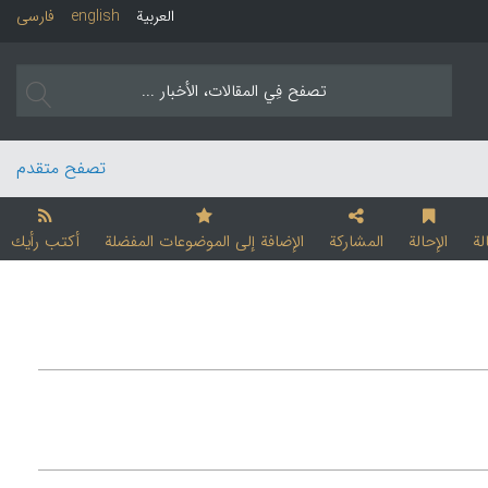
العربیة
english
فارسی
تصفح متقدم
لة
الإحالة
المشارکة
الإضافة إلی الموضوعات المفضلة
أکتب رأیك