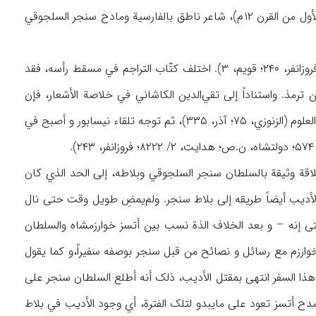
شهاب‌الدین صابر بن إسماعیل (مقت النصف الأول من القرن ۶ هـ/ النصف الأول من القرن ۱۲م)، شاعر ناطق بالفارسیة ومادح سنجر السلجوقي
ولد في أسرة من أهل العلم والأدب، ذلک أن أباه أیضاً اشتهر بالأدیب إسماعیل (هدایت، ۲/ ۸۲۱؛ فروزانفر، ۲۴۰؛ قویم، ۳). اختلف کتّاب التراجم في مسقط رأسه، فقد
ولتشاه (ص ۷۳) من بخاری، بینما رآه آخرون مثل الرازي (۲/ ۸۶) والکازروني (ص ۳۴) من ترمذ. واستناداً إلی تقي‌الدین الکاشاني في خلاصة الأشعار، فإن
الأدیب نشأ و ترعرع في بخاری، لکن أصله من ترمذ. ذهب صابر في بدء شبابه إلی هراة لاکتساب العلوم (الزنوزي، ۷۵؛ آذر، ۳۳۵)، ثم توجه تلقاء نیسابور و أصبح في
قة وثیقة بالسلطان سنجر السلجوقي وبلاطه، إلی الحد الذي کان
-۷۴؛ آذر، ۳۳۶؛ الزنوزي، ن.ص). وبعونه شق الأدیب أیضاً طریقه إلی بلاط سنجر. ولم‌یمضِ طویل وقت حتی نال
 إنه – و بعد الخلاف الذة نسب بین أتسز خوارزمشاه والسلطان
 – أرسل الأدیب صابر إلی خوارزم مع رسائل و نصائح من قبل سنجر بوصفه سفیراً،و کما یقول
ولتشاه، الرازي، آذر، ن.صص)، إلا أن هذا السفر انتهی بمقتل الأدیب، ذلک أنه أطلع السلطان سنجر علی
دح أتسز تعود علی مایبدو لتلک الفترة، أي وجود الأدیب في بلاط