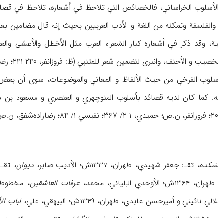
والفلسفة وتمکنه من اللغة و الأدب العربیین بحیث إنه قال مضامین بعض 
ارسیة، وقد ذکر في أشعاره کبار الشعراء العرب مثل الأخطل والأعشی و
 لتضمین شعر للمتنبي (ظ: فروزانفر، ۲۴۰-۲۴۱؛ رضازاده شفق، ۳۱۱؛ الأدیب، ۱۹۵، ۲۶۵، ۳۸۹، ۴۱۰، ۵۲۹، مخـ).
لوب الفرخي من حیث الألفاظ و المعاني والموضوعات، سوی أن بعض الت
امه. کما کان لدیه قصائد بأسلوب المنوچهري و العنصري و مسعود بن س
شکده
، تقـ: جعفر شهیدي، طهران، ۱۳۳۷ش؛ الأدیب صابر،
دیوان
، تقـ: م
البلیاني، محمد،
عرفات العاشقین
، مخطوطة مکتبة 
ائیني و أمیرحسن عابدي، طهران، ۱۳۴۹ش؛ البیهقي، علي،
لباب ال