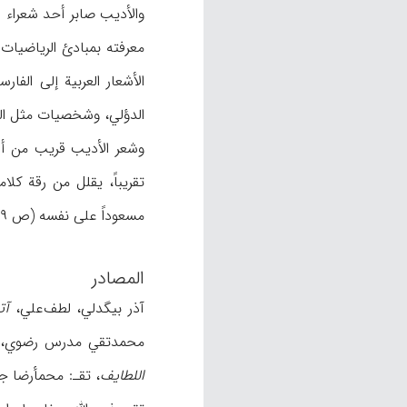
معرفته بمبادئ الریاضیات 
الأشعار العربیة إلی الف
الدؤلي، وشخصیات مثل الخصیب و الأحنف، وانبری
وشعر الأدیب قریب من أس
تقریباً، یقلل من رقة کل
مسعوداً علی نفسه (ص ۲۰۹؛ فروزانفر، ن.ص؛ حمیدي، ۱-۲/ ۳۶۷؛ نفیسي ۱/ ۸۴؛ رضازاده‌شفق، ن.ص).
المصادر
آذر بیگدلي، لطف‌علي،
آت
محمدتقي مدرس رضوي، طهران، ۱۳۶۴ش؛ الأوحدي 
اللطایف
، تقـ: محمأرضا جلالي ن