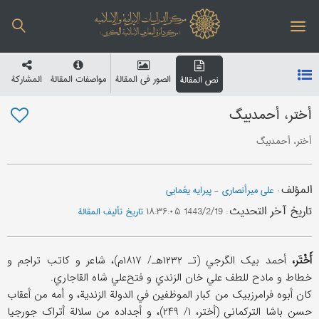
الصور في المقالة
مواصفات المقالة
المشارکة
نص المقالة
أختر، أحمدبیگ
أختر، أحمدبیگ
المؤلف
:
علي میرأنصاري
-
پیرایه یغمایی
تاریخ آخر التحدیث
:
1443/2/19 ۱۸:۳۶:۰۵
تاریخ تألیف المقالة
أَخْتَر،
أحمد بیک الگرجي (تـ ۱۲۳۲هـ/ ۱۸۱۷م)، شاعر و کاتب تراجم و
خطاط و مادح للطف علي خان الزندي و فتح‌علي شاه القاجاري.
کان أبوه فرامرزبیک من کبار الموظفین في الدولة الزندیة، و أمه من أعقاب
حسن باشا الترکماني (أختر، ۱/ ۲۴۹)، و أجداده من سلالة أتراک جورجیا