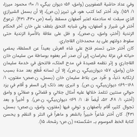
وفي عداد حاشیة الصفویین (وامق، ۵۶؛ دیوان بیگي، ۱/ ۹۰؛ محمود میرزا،
۱/ ۱۵۹). ولد أختر کما کتب هو، في تبریز (ن.ص)، إلا أن بسمل الشیرازي
الذي سبقت له منادمته اعتبر أصفهان مسقط رأسه (ص ۴۳۰، ۴۳۱). ترعوع
أختر في شیراز و أصفهان، وفي شبابه التحق بلطف علي خان آخر الحکام
الزندیة (أختر، وامق، ن.صص)، و ظل علی علاقة بالأسرة الزندیة حتی
سقوط دولتهم علی ید محمدخان القاجاري.
کان أختر حتی تسنم فتح علي شاه العرش بعیداً عن السلطة، یمضي
حیاته في عزلة بخراسان، إلی أن صدر أمر بعفوه بوساطة من سلیمان خان
القاجاري و إثر نظمه قصیدة في مدح الملک، فالتحق في خدمة سلیمان
خان (وامق، ۵۷؛ دیوان‌بیگي، ن.ص)، إلا أن لسانه قُطع بعد مدة بسبب
ارتکابه ذنباً، و طُرد من بلاط سلیمان خان (بسمل، ن.صص؛ مفتون، ۱/
۱۶۸–۱۶۹؛ دیوان‌بیگي، ن.ص). و انبری بعد ذلک إلی السفر و أقام في یزد
حوالي سنتین تتلمذ خلالها علیه أمثال جلالي و قضائي و صفائي و وامق
(أختر، ۱/ ۴۸، ۵۲، أیضاً ظ: ۱/ ۱۶۹؛ دیوان‌بیگي، ن.ص). و أخیراً و بعد
تجوال کثیر، أقام بأصفهان و توفي فیها (مفتون، وامق، ن.صص؛ بسمل،
۴۳۱). کان أختر شاعراً خبیراً بالشعر و ماهراً في النثر و النظم و یحسن
کتابة الخط الموسوم بـ «شکسته» (ن.ص؛ رشحة، ۱۵).