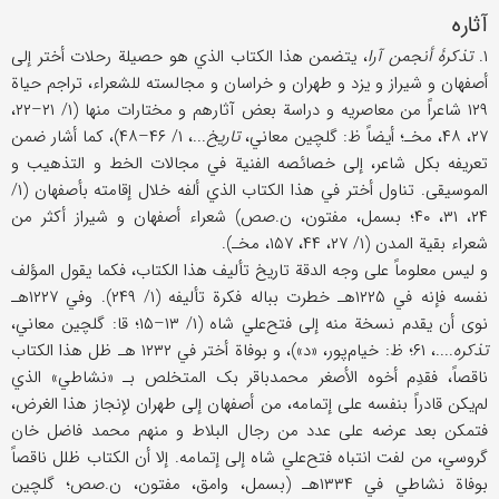
آثاره
۱.
تذکرۀ أنجمن آرا
، یتضمن هذا الکتاب الذي هو حصیلة رحلات أختر إلی
أصفهان و شیراز و یزد و طهران و خراسان و مجالسته للشعراء، تراجم حیاة
۱۲۹ شاعراً من معاصریه و دراسة بعض آثارهم و مختارات منها (۱/ ۲۱–۲۲،
۲۷، ۴۸، مخـ؛ أیضاً ظ: گلچین معاني،
تاریخ
...، ۱/ ۴۶–۴۸)، کما أشار ضمن
تعریفه بکل شاعر، إلی خصائصه الفنیة في مجالات الخط و التذهیب و
الموسیقی. تناول أختر في هذا الکتاب الذي ألفه خلال إقامته بأصفهان (۱/
۲۴، ۳۱، ۴۰؛ بسمل، مفتون، ن.صص) شعراء أصفهان و شیراز أکثر من
شعراء بقیة المدن (۱/ ۲۷، ۴۴، ۱۵۷، مخـ).
و لیس معلوماً علی وجه الدقة تاریخ تألیف هذا الکتاب، فکما یقول المؤلف
نفسه فإنه في ۱۲۲۵هـ خطرت بباله فکرة تألیفه (۱/ ۲۴۹). وفي ۱۲۲۷هـ
نوی أن یقدم نسخة منه إلی فتح‌علي شاه (۱/ ۱۳–۱۵؛ قا: گلچین معاني،
تذکره
....، ۶۱؛ ظ: خیام‌پور، «د»)، و بوفاة أختر في ۱۲۳۲ هـ ظل هذا الکتاب
ناقصاً، فقدِم أخوه الأصغر محمدباقر بک المتخلص بـ «نشاطي» الذي
لم‌یکن قادراً بنفسه علی إتمامه، من أصفهان إلی طهران لإنجاز هذا الغرض،
فتمکن بعد عرضه علی عدد من رجال البلاط و منهم محمد فاضل خان
گروسي، من لفت انتباه فتح‌علي شاه إلی إتمامه. إلا أن الکتاب ظلل ناقصاً
بوفاة نشاطي في ۱۳۳۴هـ (بسمل، وامق، مفتون، ن.صص؛ گلچین