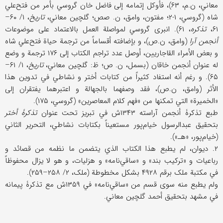
معاني، ن.م، ۶۳)، فأوکل إتمامه إلی فاضل خان گروسي بأمر من فتح‌علي
شاه (گروسي، ۱-۲؛ مفتون، وامق، ن. صص؛ گلچین معاني،
تاریخ
، ۱/ ۶۰–
۶۱،
تذکره
، ۶۱). انبری گروسي لمواصلة العمل بالاعتماد علی موضوعات
أنجمن آرا
(وامق، ن.ص)، و بإضافته أقساماً من ترجمة حیاة فتح‌علي شاه
و بعض الأمراء القاجاریین، أوصل عدد تراجم الکتاب إلی ۱۷۶ ترجمة و وضع
له عنوان أنجمن خاقان (بسمل، ن. ص؛ ظ: گلچین معاني،
تاریخ
، ۱/ ۶۱–
۶۵). و رغم أنه استفاد کثیراً من کتابات أختر و نشاطي في تدوین هذا
الأثر (وامق، ن.ص)، فقد وصفهما بالجهالة و اعتبرهما یفتقران إلی
«الخمیرة» التي تمکنها من «فهم کلام المعاصرین» (گروسي، ۱۷۵).
طبع تذکرۀ أنجمن آراسته ۱۳۴۳ش في تبریز تحت عنوان
تذکرۀ أختر
بتحقیق عبدالرسول خیام‌پور مستعیناً بکتابات نشاطي، التحریر الثاني
(خیام‌پور، «هـ»).
۲. دیوان، لم یطبع هذا الکتاب الذي یتضمن ما نظمه من قصائد و
رباعیات و «ترکیب بند» و «ساقي‌نامه» و هزلیات، و هو لا یزال محفوظاً
في مکتبة ملک برقم ۴۹۲۸ بشکل مخطوطة (ملک، ۲/ ۲۵۸–۲۵۹).
ولم یطبع منه سوی قسم من «ساقي‌نامه» في ۱۳۵۹ش مع تذکرۀ پیمانه
في مشهد بتحقیق أحمد گلچین معاني.