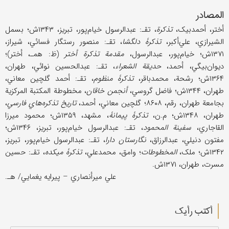
المصادر
أختر، أحمدبیک،
تذکرة
، تقـ: عبدالرسول خیام‌پور، تبریز، ۱۳۴۳ش؛ بسمل
الشیرازي، علي‌أکبر،
تذکرۀ دلگشا
، تقـ: منصور رستگار فسائي، شیراز،
۱۳۷۱ش؛ خیام‌پور، عبدالرسول،
مقدمة تذکرة أختر
(ظ: همـ، أختر)؛
دیوان‌بیگي، أحمد،
حدیقة الشعراء
، تقـ: عبدالحسین نوائي، طهران،
۱۳۶۴ش؛ رشحة، محمدباقر،
تذکرۀ منظوم
، تقـ: أحمد گلچین معاني،
طهران، ۱۳۴۴ش؛ فاضل گروسي،
أنجمن خاقان
، مخطوطة المکتبة المرکزیة
بجامعة طهران، رقم، ۸۶۰۸؛ گلچین معاني، أحمد،
تاریخ تذکره‌هاي فارسي
،
طهران، ۱۳۴۸ش؛ م.ن،
تذکرۀ پیمانۀ
، مشهد، ۱۳۵۹ش؛ محمود میرزا
القاجاري،
سفینة المحمود
، تقـ: عبدالرسول خیام‌پور، تبریز، ۱۳۴۶ش؛
مفتون دنیلي، عبدالرزاق،
نگارستان دارا
، تقـ: عبدالرسول خیام‌پور، تبریز،
۱۳۴۲ش؛ ملک،
المخطوطات
؛ وامق، محمدعلي،
تذکرۀ میکده
، تقـ: حسین
مسرت، طهران، ۱۳۷۱ش.
علي میرأنصاري – پیرایه یغمایي/ هـ.
أکتب رأیك