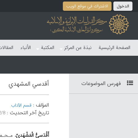
الدخول
الاشتراك في موقع الویب
الصفحة الرئیسیة
نبذة عن المرکز
المکتبة
الأنباء
المقالا
فهرس الموضوعات
أقدسي المشهدي
المؤلف
:
قسم الآداب
تاریخ آخر التحدیث
:
۵۳:۰۴
أَقْدَسيُّ الْمَشْهَديّ