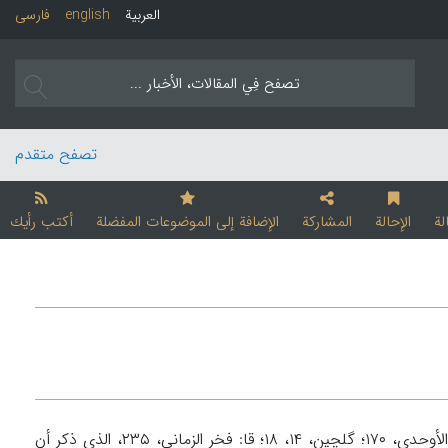
العربیة
english
فارسی
تصفح متقدم
لة
الإحالة
المشارکة
الإضافة إلی الموضوعات المفضلة
أکتب رأیك
، مـحـمـد (تـ ۱۰۰۲ه‍ / ۱۵۹۴م)، مـن شعراء العصر الصفوي. ولد في مشهد (ظ: الأوحدي، ۱۷۰؛ گلچين، ۱۴، ۱۸؛ قا: فخر الزماني، ۲۳۵، الذي ذكر أن