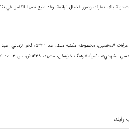
ونة بالاستعارات وصور الخيال الرائعة. وقد طبع نصها الكامل في
تذك
عرفات العاشقين
، مخطوطة مكتبة ملك، عد ۵۳۲۴؛ فخر الزماني، عبد النبي،
أقدسي مشهدي»،
نشريۀ فرهنگ خراسان
، مشهد، ۱۳۳۹ش، س ۳، عد ۱؛ نفيسي، سعيد،
 رأیك