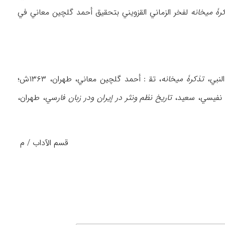
رۀ ميخانه
لفخر الزماني القزويني بتحقيق أحمد گلچين معاني في
تذكرۀ ميخانه
، تق‍ : أحمد گلچين معاني، طهران، ۱۳۶۳ش؛
تاريخ نظم ونثر در إيران ودر زبان فار
سي، طهران،
قسم الآداب / م