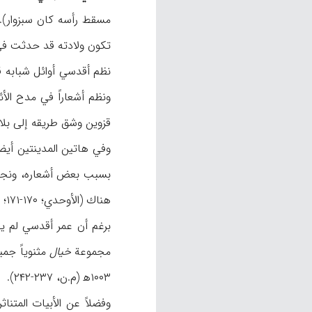
تكون ولادته قد حدثت في ۹۷۶ه‍ / ۱۵۶۸
نظم أقدسي أوائل شبابه ق
قزوين وشق طريقه إلى بل
وفي هاتين المدينتين أي
هناك (الأوحدي؛ ۱۷۰-۱۷۱؛ ظ: گلچين، ۱۵؛ قا: فخر الزماني، ۲۳۵-۲۳۷).
برغم أن عمر أقدسي لم ي
مجموعة
خيال
مثنوياً جمي
۱۰۰۳ه‍ (م.ن، ۲۳۷-۲۴۲).
وفضلاً عن الأبيات المتن