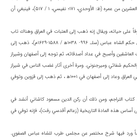
مسقط رأسه كان سبزوار). لاتعرف سنة ولادته، لكن لما كان قد ذكر أنه توفي وهو في السادسة والعشرين من عمره (ظ: الأوحدي، ۱۷۱؛ نفيسي، ۱ / ۵۱۷)، فينبغي أن
ً على حياته، ويقال إنه ذهب إلى العتبات في العراق وهناك تاب
ونظم أشعاراً في مدح الأئمة (الأوحدي، ۱۷۰؛ أيضاً ظ: فخر الزماني، ۲۳۵-۲۳۶). وبعد عودته أوائل حكم الشاه عباس (سلـ‍ ۹۹۶- ۱۰۳۸ه‍ / ۱۵۸۸-۱۶۲۹م)، ذهب إلى
لعاشقين وأصبح في عداد أصدقائه، ثم توجه إلى أصفهان وشيراز
لحكيم شفائي وميرجنوني. ومرة أخرى أثار غضب الناس في شيراز
بسبب بعض أشعاره، ونجا هذه المرة من التهلكة بنصيحة من الأوحدي وذهب إلى زيارة العتبات في العراق وعاد إلى أصفهان في ۱۰۰۱ه‍ ، ثم ذهب إلى قزوين وتوفي
 كتاب التراجم، ومن ذلك أن ركن الدين مسعود كاشاني أنشد في
لى أساس هذه المادة التاريخية (زعالم أقدسي رفت)، فإنه توفي في
ضاً ورد فيها شرح مختصر عن مجلس طرب للشاه عباس الصفوي.