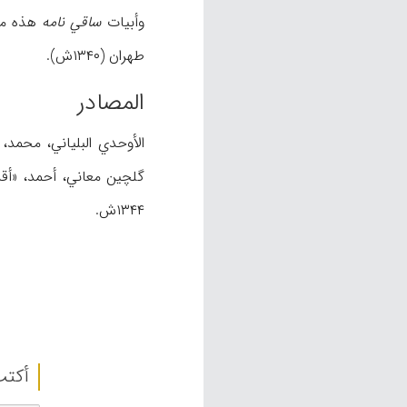
وأبيات
ساقي نامه
هذه مشح
طهران (۱۳۴۰ش).
المصادر
الأوحدي البلياني، محمد،
گلچين معاني، أحمد، «
۱۳۴۴ش.
أکتب