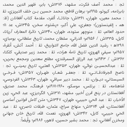
تج‍ : محمد آصف فكرت، مشهد، ۱۳۷۶ش؛ بابر، ظهير الدين محمد،
بابرنامه
، كيوتو، ۱۹۹۵م؛
برهان قاطع
، محمد حسين بـن‌ خلف‌ التبريزي، تق‍
: محمد معين، طهران، ۱۳۶۱ش؛ جاناتـا، ألفرد، مقدمة كتاب
أفغانان
(ظ:
هم‍ ، إلفينستون)؛ جعفري، علي أكبر، «پشتو»،
سخن
، ۱۳۴۵ش، عد ۱۱؛
حدود العالم
، تق‍ : منوچهر ستوده، طهران، ۱۳۴۰ش؛
دائرة المعارف آريانا
،
كابل، ۱۳۳۵ش / ۱۹۵۶م؛ الدراني، سلطان محمد،
تاريخ سلطاني
، بومباي،
۱۲۹۸ه‍ ؛ رشيد الدين فضل الله،
جامع التواريخ
، تق‍ : أحمد آتش، أنقرة،
۱۹۵۷م؛ سيفي الهروي،
تاريخ نامۀ هرات
، تق‍ : محمد زبير صديقي، كلكتا،
۱۳۶۲ش / ۱۹۴۳م؛ عبد الرزاق السمرقندي،
مطلع سعدين ومجمع بحرين
،
تق‍ : عبدالحسيـن نوائي، طهران، ۱۳۵۳ش؛ العتبي،
تاريخ يمينـي
، تج‍ :
ناصح الجرفادقـانـي، تق‍ : جعفـر شعـار، طهـران، ۱۳۵۷ش؛ فـرخـي
السيستاني،
ديـوان
، تق‍ : محمد دبير سياقي، طهران، ۱۳۶۳ش؛ الفردوسي،
شاهنامه
، تق‍ : برتلس، موسكو، ۱۹۶۰-۱۹۷۱م؛ فرهنگ، محمد صديق،
أفغانستان در پنج قرن أخير
، مشهد، ۱۳۷۱ش؛ الگرديزي، عبد الحي،
زين
الأخبار
، تق‍ : عبد الحي حبيبي، طهران، ۱۳۴۷ش؛
متن كامل قوانين أساسي
أفغانستان
، قم، ۱۳۷۴ش؛ منهاج سراج، عثمان،
طبقات ناصري
، تق‍ : عبد
الحي حبيبي، كابل، ۱۳۴۲ش؛ الهروي، نعمت الله،
تاريخ خان جهاني
ومخزن أفغاني
، تج‍ : محمد بشير حسين، لاهور، ۱۹۸۶م؛ وأيضاً: