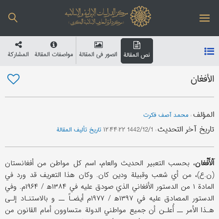
الصور في المقالة
مواصفات المقالة
المشارکة
نص المقالة
الأفغان
المؤلف
:
محمد آصف فکرت
تاریخ آخر التحدیث
:
1442/12/1 ۱۲:۴۴:۲۲
تاریخ تألیف المقالة
اَلْأَفْغان
، بحسب التعبير الحديث والعام، اسم كل مواطن من أفغانستان
(ن.ع)، من أي شعب وقبيلة ودين كان. وكان هذا التعريف قد ورد في
المادة ۱ من الدستور الأفغاني الذي صودق عليه في ۱۳۸۴ه‍ / ‍۱۹۶۴م. وفي
الدستور المصادق عليه في ۱۳۹۷ه‍ / ۱۹۷۷م أيضـاً ــ و بالاستنـاد إلـى
هـذا الأمر ــ أُعلـن أن جميع مواطني الدولة متساوون أمام القانون من