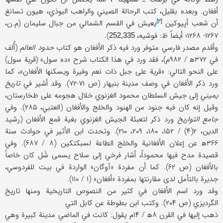
أفغان. وبعده بقليل، كتب الرحالة الصيني والراهب البوذي، هيون تسانغ
[۳]
أن شعب
أپيوكين
يعيش في القسم الشمالي من جبال سليمان (م.ن،
۱۲۶۷- ۱۲۶۸؛ أيضاً ظ: فوشيه،
).
252,335
وأقدم مصدر فارسي متوفر ورد فيه ذكر الأفغان هو كتاب
حدود العالم
(أُلف
في ۳۷۲ه‍ / ۹۸۲م)، فقد ورد في هذا الكتاب شرح «ده سول» (قرية سول)
على النحو التالي: «قرية على جبل ذات نعم وفيرة ويسكنها الأفغان»، كما
ورد ذكر الأفغان في وصف مدينة بنيهار (ص ۷۱-۷۲). وقد أشير في
تاريخ
يميني
إلى جيش السلطان محمود الغزنوي خلال هجومه على طخارستان،
وقيل إنه كان فيه جنود من الهنود والخلج والأفغان (العتبي، ۲۸۵). وفي
جامع التواريخ
ورد ذكر لتعبئة الجيش الغزنوي بغية قمع الأفغان (رشيد
الدين، ۲(۴) / ۱۵۲، ۱۸۰، ۲۰۹، ۲۱۰). وتحدث ابن الأثير في حوادث سنة
۳۶۶ه‍ عن إعلان الأفغانية والخلج الطاعة لسبكتكين (۸ / ۶۸۷). وفي
قصيدة مدح فيها محموداً، أشار فرخي إلى سلاح يسمى شَل كان خاصاً
بالأفغان (ص ۶۲). كما أن مفردة «آوگان» الواردة في بيت للفردوسي،
جديرة بالتأمل لدى مقارنتها بمفردة «أفغان» (۱ / ۱۱۰).
وقد ورد اسم الأفغان في كثير من النصوص التاريخية ومنها تاريخ
الگرديزي (ص ۲۰۴). وكتب ابن بطوطة عن كابل التي
ذهب إليها في القرن ۸ه‍ / ۱۴م يقول: كانت في الماضي مدينة كبيرة وهي