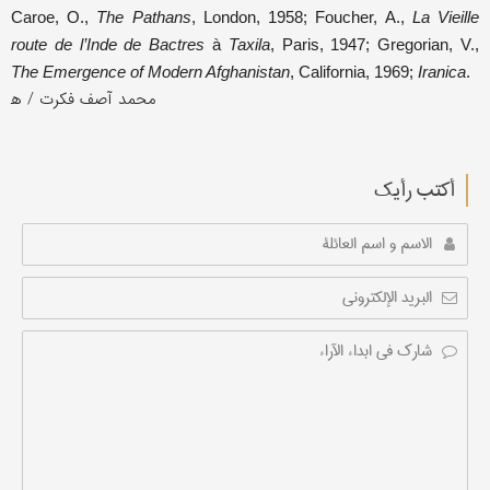
Caroe, O.,
The Pathans
, London, 1958; Foucher, A.,
La Vieille
route de l’Inde de Bactres
à
Taxila
, Paris, 1947; Gregorian, V.,
The Emergence
of Modern Afghanistan
, California, 1969;
Iranica
.
أکتب رأیك