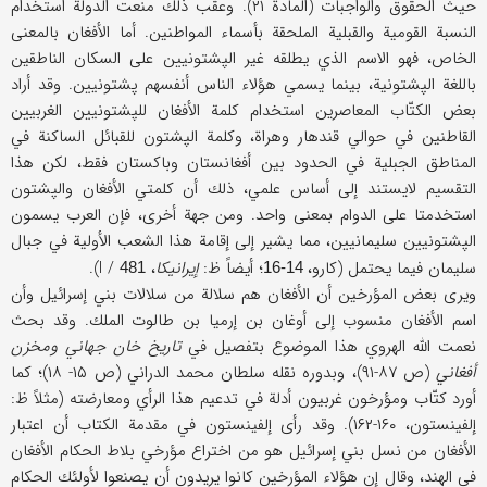
حيث الحقوق والواجبات (المادة ۲۱). وعقب ذلك منعت الدولة استخدام
النسبة القومية والقبلية الملحقة بأسماء المواطنين. أما الأفغان بالمعنى
الخاص، فهو الاسم الذي يطلقه غير الپشتونيين على السكان الناطقين
باللغة الپشتونية، بينما يسمي هؤلاء الناس أنفسهم پشتونيين. وقد أراد
بعض الكتّاب المعاصرين استخدام كلمة الأفغان للپشتونيين الغربيين
القاطنين في حوالي قندهار وهراة، وكلمة الپشتون للقبائل الساكنة في
المناطق الجبلية في الحدود بين أفغانستان وباكستان فقط، لكن هذا
التقسيم لايستند إلى أساس علمي، ذلك أن كلمتي الأفغان والپشتون
استخدمتا على الدوام بمعنى واحد. ومن جهة أخرى، فإن العرب يسمون
الپشتونيين سليمانيين، مما يشير إلى إقامة هذا الشعب الأولية في جبال
سليمان فيما يحتمل (كارو،
؛ أيضاً ظ:
إيرانيكا
، I /
).
481
14-16
ويرى بعض المؤرخين أن الأفغان هم سلالة من سلالات بني إسرائيل وأن
اسم الأفغان منسوب إلى أوغان بن إرميا بن طالوت الملك. وقد بحث
نعمت الله الهروي هذا الموضوع بتفصيل في
تاريخ خان جهاني ومخزن
أفغاني
(ص ۸۷-۹۱)، وبدوره نقله سلطان محمد الدراني (ص ۱۵- ۱۸)؛ كما
أورد كتّاب ومؤرخون غربيون أدلة في تدعيم هذا الرأي ومعارضته (مثلاً ظ:
إلفينستون، ۱۶۰-۱۶۲). وقد رأى إلفينستون في مقدمة الكتاب أن اعتبار
الأفغان من نسل بني إسرائيل هو من اختراع مؤرخي بلاط الحكام الأفغان
في الهند، وقال إن هؤلاء المؤرخين كانوا يريدون أن يصنعوا لأولئك الحكام