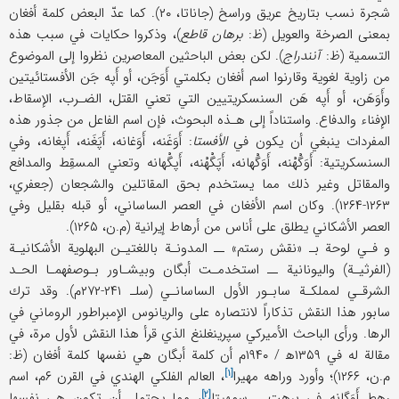
شجرة نسب بتاريخ عريق وراسخ (جاناتا، ۲۰). كما عدّ البعض كلمة أفغان
بمعنى الصرخة والعويل (ظ:
برهان قاطع
)، وذكروا حكايات في سبب هذه
التسمية (ظ:
آنندراج
). لكن بعض الباحثين المعاصرين نظروا إلى الموضوع
من زاوية لغوية وقارنوا اسم أفغان بكلمتي أَوَجَن، أو أَپه جَن الأفستائيتين
وأَوَهَن، أو أَپه هَن السنسكريتيين التي تعني القتل، الضـرب، الإسقاط،
الإفناء والدفاع. واستناداً إلى هـذه البحوث، فإن اسم الفاعل من جذور هذه
المفردات ينبغي أن يكون في
الأفستا
: أَوَغَنه، أَوَغانه، أَپَغَنه، أَپغانه، وفي
السنسكريتية: أَوَگْهْنه، أَوَگْهانه، أَپَگْهْنه، أَپگْهانه وتعني المسقِط والمدافع
والمقاتل وغير ذلك مما يستخدم بحق المقاتلين والشجعان (جعفري،
۱۲۶۳-۱۲۶۴). وكان اسم الأفغان في العصر الساساني، أو قبله بقليل وفي
العصر الأشكاني يطلق على أناس من أرهاط إيرانية (م.ن، ۱۲۶۵).
و فـي لوحة بـ «نقش رستم» ــ المدونـة باللغتيـن البهلوية الأشكانيـة
(الفرثيـة) واليونانية ــ استخدمـت أبگان وبيشـاور بـوصفهمـا الحـد
الشرقـي لمملكـة سابـور الأول الساسانـي (سلـ‍ ۲۴۱-۲۷۲م). وقد ترك
سابور هذا النقش تذكاراً لانتصاره على والريانوس الإمبراطور الروماني في
الرها. ورأى الباحث الأميركي سپرينغلنغ الذي قرأ هذا النقش لأول مرة، في
مقالة له في ۱۳۵۹ه‍ / ۱۹۴۰م أن كلمة أبگان هي نفسها كلمة أفغان (ظ:
[۱]
م.ن، ۱۲۶۶)؛ وأورد وراهه
مهيرا
، العالم الفلكي الهندي في القرن ۶م، اسم
[۲]
رهط أَوَگانه في
برهت ـ سمهيتا
، مما يحتمل أن تكون هي نفسها