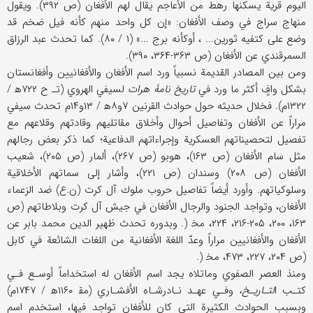
اليوم قرية يسكنها رهط من الأعاجم يقال لهم الأفغان (ص ۳۹۲). ويقول
منهاج سراج في وصف الأفغان: «إن كل واحد منهم كأنه فيل ضخم قد
وضع على كتفيه ثورين... ، أوكأنه برج ...» (۱ / ۸۰). كما تحدث عبد الرزاق
السمرقندي عن الأفغان (ص ۳۶۳-۳۶۴، ۳۹۰).
ومن بين المصادر القديمة نسبياً ورد اسم الأفغان والأفغانيين وأفغانستان
بشكل وافٍ أكثر ما ورد في
تاريخ نامۀ هرات
لسيفي الهروي (تـ ح ۷۲۲ه‍ /
۱۳۲۲م). فخلال حديثه حول حوادث القرنين ۷و۸ه‍ / ۱۳و۱۴م تحدث سيفي
مراراً عن الأفغان وتفاصيل أحوال وأخلاق مقاتليهم وقادتهم وقلاعهم مع
تفصيل لتحصيناتهم العسكرية وإجراءاتهم الدفاعية؛ كما ذكر بعض رجالهم
مثل سام الأفغان (ص ۱۶۳)، هوبو (ص ۲۶۷)، ألمار (ص ۲۰۵)، شعيب
الأفغان (ص ۲۰۸) وسندان (ص ۲۲۱)، وأشار إلى سماتهم الأخلاقية
وسلوكياتهم. وأورد أيضاً تفاصيل حروب ملوك آل كرت (ن.ع) ضد الزعماء
الأفغان، وتواجد الجنود والرجال الأفغان في جيش آل كرت وبلاطاتهم (ص
۱۶۳، ۲۰۰، ۲۰۵-۲۱۶، ۲۲۴، مخ‍ (. وبدوره تحدث ظهير الدين محمد بابر عن
الأفغان والأفغانيين مراراً وعدّ اللغة الأفغانية من اللغات الشائعة في كابل
(ص ۲۰۴، ۲۲۷، ۴۷۳، مخ‍ (.
ومنذ العصر الصفوي وماتلاه يجد اسم الأفغان له استخداماً أوسـع فـي
كتـب ا
لتـاريـخ،
وفـي عهـد نـادرشـاه الأفشـاري (مق‍ ‍‌۱۱۶۰ه‍ / ۱۷۴۷م)
وبسبب الحوادث الكثيرة التي كان للأفغان تواجد فيها، استخدم اسم