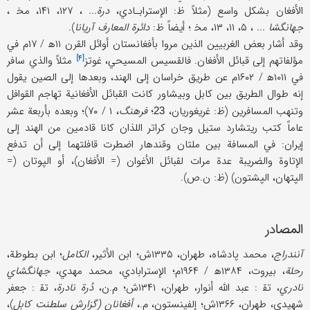
الأفغان بشكل واسع (مثلاً ظ: الإسترابـادي،
درة...
، ۱۲۷، ۱۴۱، مخ‍ ،
جهانگشا ...
، ۵، ۱۱، ۱۳، مخ‍ ؛ أيضاً ظ:
دائرة المعارف آريانا
).
وقد أشار بعض الغربيين الذين مروا بأفغانستان أوائل القرن ۱۱ه‍ / ۱۷م في
[۴]
مؤلفاتهم إلى قبائل الأفغان. فالقسيس المسيحي،
غوتز
مثلاً والذي سافر
في ۱۰۱۱ه‍ / ۱۶۰۲م عن طريق خراسان إلى الهند، وبعدها إلى الصين يقول
إنه طوال الطريق بين كابل وبيشاور كانت القبائل الأفغانية تهاجم القوافل
وتنهب المسافرين (ظ: غريغوريان،
؛
فرهنگ
، ۱ / ۷۰)؛ وبعده بأربعة عشر
23
عاماً كتب ريتشارد ستيل وجان كراتر اللذان كانا قادمين من الهند إلى
إيران: في المسافة بين ملتان وقندهار اضطرت قافلتهما إلى أن تدفع
الإتاوة والضريبة عدة مرات لقبائل الأغوان (= الأفغان)، أو الپوتان (=
الپتهان، الپشتون) (ظ: ن.ص).
المصادر
آنندراج
، محمد پادشاه، طهران، ۱۳۳۵ش؛ ابن الأثير،
الكامل
؛ ابن بطوطة،
رحلة
، بيروت، ۱۳۸۴ه‍ / ۱۹۶۴م؛ الإسترابادي، محمد مهدي،
جهانگشاي
نادري
، تق‍ : عبد الله أنوار، طهران، ۱۳۴۱ش؛ م.ن،
دُرة نادرة
، تق‍ : جعفر
شهيدي، طهران، ۱۳۶۶ش؛ إلفينستون، م.،
أفغانان (گزارش سلطنت كابل
)،