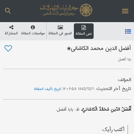
الصور في المقالة
مواصفات المقالة
المشارکة
نص المقالة
أفضل الدین محمد الکاشاني*
بابا أفضل
المؤلف
:
تاریخ آخر التحدیث
:
1442/12/1 ۱۲:۰۶:۵۸
تاریخ تألیف المقالة
أَفْضَلُ الدّينِ مُحَمَّدٌ الْكاشانيّ،
ظ: بابا أفضل.
أکتب رأیك