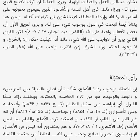
بشأن مسألتي العدل والصفات الإلٰهية. ويرى العدلية أن ترك الأصلح قبيح
على الله؛ وبإزاء ذلك، فإن أهل السنة والأشاعرة الذين يقيمون بحوثهم على
أساس قدرة الله وإرادته المطلقة، لايتناقشون في كيفيات أفعاله. و من هنا
ينشأ أيضاً البحث في القول بوجوب شيء على الله. و يرى الفريق الأول أن
بعض الأفعال واجبة على الله (القاضي عبد الجبار، ۱۳ / ۷- ۸)؛ لكن الفريق
الثاني يرى أن لاواجب على الله شيء، ذلك أنه لايثبت حكم، إلا بالشرع، و
لا وجود لحاكم وراء الشرع. إذن لاشيء واجب على الله (فخر الدين،
۳۴۱-۳۴۲).
رأي المعتزلة
إن الاعتقاد بوجوب رعاية الأصلح، شأنه شأن أصلي «المنزلة بين المنزلتين»
و «الوعد والوعيد»، هو من الآراء الخاصـة بالمعتزلة. ويعتقـد روّاد هـذا
القـول، أي إبراهيم بـن سيّـار النظـام (تـ ح ۲۳۱ه‍ / ۸۴۶م) وأصحابـه
وعلي الأسـواري (تـ ۲۴۰ه‍ / ۸۵۴م) والجـاحـظ (تـ ۲۵۵ه‍ / ۸۶۹م) أن الله
غير قادر على الظلم، أو الكذب، و لايمكنه ترك الأصلح والقيام بما ليس
الأصلح (ظ: الأشعري، ۱ / ۲۰۸-۲۰۹). و هم يعتقدون أنه ليس في الأفعـال
الإلٰهية سوى الخير والصلاح ويجب علـى الله ــ انطلاقاً من حكمته الكاملة