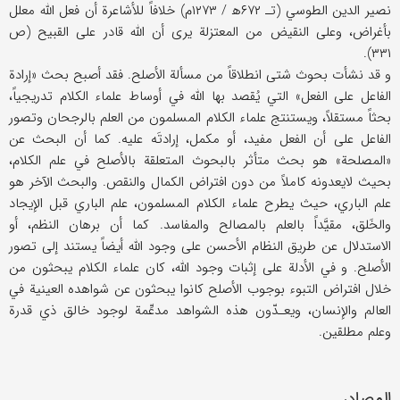
نصير الدين الطوسي (تـ ۶۷۲ه‍ / ۱۲۷۳م) خلافاً للأشاعرة أن فعل الله معلل
بأغراض، وعلى النقيض من المعتزلة يرى أن الله قادر على القبيح (ص
۳۳۱).
و قد نشأت بحوث شتى انطلاقاً من مسألة الأصلح. فقد أصبح بحث «إرادة
الفاعل على الفعل» التي يُقصد بها الله في أوساط علماء الكلام تدريجياً،
بحثاً مستقلاً، ويستنتج علماء الكلام المسلمون من العلم بالرجحان وتصور
الفاعل على أن الفعل مفيد، أو مكمل، إرادتَه عليه. كما أن البحث عن
«المصلحة» هو بحث متأثر بالبحوث المتعلقة بالأصلح في علم الكلام،
بحيث لايعدونه كاملاً من دون افتراض الكمال والنقص. والبحث الآخر هو
علم الباري، حيث يطرح علماء الكلام المسلمون، علم الباري قبل الإيجاد
والخَلق، مقيَّداً بالعلم بالمصالح والمفاسد. كما أن برهان النظم، أو
الاستدلال عن طريق النظام الأحسن على وجود الله أيضاً يستند إلى تصور
الأصلح. و في الأدلة على إثبات وجود الله، كان علماء الكلام يبحثون من
خلال افتراض التبوء بوجوب الأصلح كانوا يبحثون عن شواهده العينية في
العالم والإنسان، ويعـدّون هذه الشواهد مدعِّمة لوجود خالق ذي قدرة
وعلم مطلقين.
المصادر