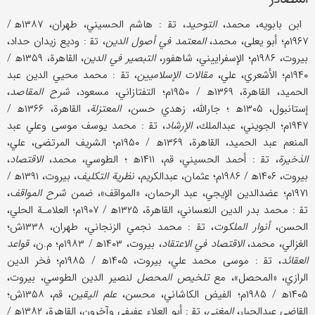
ابن بابويه، محمد،
التوحيد
، تق‍ : هاشم الحسيني، طهران، ۱۳۸۷ه‍ /
۱۹۶۷م؛ أبو يعلى، محمد،
المعتمد في أصول الدين
، تق‍ : وديع زيدان حداد،
بيروت، ۱۹۸۶م؛ الإسفراييني، شاهفور،
التبصير في الدين
، القاهرة، ۱۳۵۹ه‍ /
۱۹۴۰م؛ الأشعري، علي،
مقالات الإسلاميين
، تق‍ : محمد محيي الدين عبد
الحميد، القاهرة، ۱۳۶۹ه‍ / ۱۹۵۰م؛ التفتازاني، مسعود،
شرح المقاصد
،
إستانبول، ۱۳۰۵ه‍ ‍؛ جارالله، زهدي حسن،
المعتزلة
، القاهرة، ۱۳۶۶ه‍ /
۱۹۴۷م؛ الجويني، عبدالملك،
الإرشاد
، تق‍ : محمد يوسف موسى وعلي عبد
المنعم عبد الحميد، القاهرة، ۱۳۶۹ه‍ / ۱۹۵۰م؛ الشريف المرتضى، علي،
الذخيرة
، تق‍ : أحمد الحسيني، قم، ۱۴۱۱ه‍ ؛ الطوسي، محمد،
الاقتصاد
،
بيروت، ۱۴۰۶ه‍ / ۱۹۸۶م؛ عثمان، عبدالكريم،
نظرية التكليف
، بيروت، ۱۳۹۱ه‍ /
۱۹۷۱م؛ عضد‌الدين الإيجي، عبد الرحمان، «المواقف»، ضمن
شرح المواقف
،
تق‍ : محمد بدر الدين النعساني، القاهرة، ۱۳۲۵ه‍ / ۱۹۰۷م؛ العلامـة الحلي،
الحسن،
أنوار الملكوت
، تق‍ : محمد نجمي الزنجاني، طهران، ۱۳۳۸ش؛
الغزالي، محمد،
الاقتصاد في الاعتقاد
، بيروت، ۱۴۰۳ه‍ / ۱۹۸۳م؛ م.ن،
قواعد
العقائد
، تق‍ : موسى محمد علي، بيروت، ۱۴۰۵ه‍ / ۱۹۸۵م؛ فخر الدين
الرازي، «المحصل»، مع
تلخيص المحصل
لنصير الدين الطوسي، بيروت،
۱۴۰۵ه‍ / ۱۹۸۵م؛ الفيض الكاشاني، محسن،
علم اليقين
، قم، ۱۳۵۸ش؛
القاضي عبدالجبار،
المغني
، تق‍ : أبو العلاء عفيفي وآخرون، القاهرة، ۱۳۸۲ه‍ /