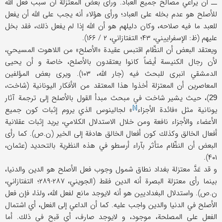
ــ أن يراعي مصالح جميع العباد. ورأى بعض المعتزلة أن سبب فعل الله
للأصلح هو عدم بخله على العباد؛ ورأى هؤلاء أنه يجب على الله أن يفعل
للعبد ما فيه صلاحه، وكان دليلهم هو أن الله إذا لم يفعل ذلك، فقد بخل
عليهم (ظ: الإسفراييني، ۴۳؛ التفتازاني، ۲ / ۱۶۶).
ويعتقد البعض أن النظّام اقتبس عقيدة «الأصلح» من اللاهوت المسيحي،
لأن رجال الكنيسة أيضاً كانوا يعتقدون بالأصلح، خاصة و أن يحيى
الدمشقي انبرى للبحث فيه (جار الله، ۱۰۳). ويرى بعض المؤلفين
المعاصرين أن المعتزلة أخذوا هذا المعتقد من الأفكار اليونانية (شاخت،
)، حيث يشير شاخت في مبحث مبدأ القول بالأصلح إلى ترجمة آثار
29
[۱]
يونانية مثل «
فائدة الأجزاء
» لجالينوس الذي يروم إثبات كون جميع
الأعضاء والأجزاء نافعة ومن خلال الاستدلال الكلامي، يريد إثبات عقلانية
أفعال الخالق وكذلك كون أفعال الخالق هادفة إلى الخير (ن.ص). كما رأى
البعض أن النظّام متأثر بآراء أرسطو في هذه النظرية بالتحديد (عثمان،
۴۰۱).
و قد عَدَّ معتزلة بغداد نطاق شمول وجوب فعل الأصلح هو الدين والدنيا،
بينما رأى معتزلة البصرة أنه الدين فقط (الجويني، ۲۸۷-۲۸۹؛ التفتازاني،
ن.ص). واستدلال البغداديين هو أنه لايوجد مانع لفعل الله، ولذا، فإن فعل
الأصلح في الدنيا والدين واجب عليه. كما أن الداعي إلى الفعل، أي اشتمال
الفعل على المصلحة، موجود، و لايوجد صارف، أي قبح في ذلك. أما