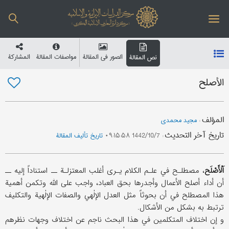
الصور في المقالة
مواصفات المقالة
المشارکة
نص المقالة
الأصلح
المؤلف
:
مجید محمدی
تاریخ آخر التحدیث
:
1442/10/7 ۰۹:۱۵:۵۸
تاریخ تألیف المقالة
اَلْأَصْلَح
، مصطلـح في علـم الكلام يـرى أغلب المعتزلـة ــ استناداً إليه ــ
أن أداء أصلح الأعمال وأجدرها بحق العباد، واجب على الله وتكمن أهمية
هذا المصطلح في أن بحوثاً مثل العدل الإلٰهي والصفات الإلٰهية والتكليف
ترتبط به بشكل من الأشكال.
و إن اختلاف المتكلمين في هذا البحث ناجم عن اختلاف وجهات نظرهم