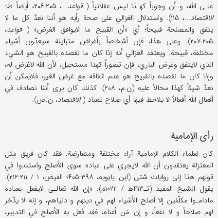
علـى الله، و أن وجوباً كهـذا ليس عقلانياً (
قواعد
...، ۲۰۵-۲۰۶، أيضاً ظ:
الاقتصاد
...، ۱۱۵). واستدلال الغزالي على صحة رأيه هو أننا نعدّ كل ما لا
يتفق والمصلحة قبيحاً؛ أي «أن القبيح ما لايوافق الغرض» (
قواعد
،
۲۰۵-۲۰۷). وعلى هذا، فإن أشخاصاً بأغراض متباينة سيعدّون أشياء
مختلفة، قبيحة. ويعتقد الغزالي أنه إذا كان ما نقصده بالقبيح هو الشيء
الذي لايتفق وغرض الباري، فإن تصوراً كهذا مستحيل، لأن الله لاغرض له،
وإذا كان ما نقصده بالقبيح هو عدم اتفاقه مع غرض الغير، فلايمكن أن
نعدّ شيئاً كهذا محالاً عليه (ن.م، ۲۰۸). كذلك كان يرى أننا نصادف في
أفعال الله أفعالاً لا يلاحظ فيها أي صلاح للعباد (
الاقتصاد
، ن.ص).
رأي الإمامية
كان لعلماء الكلام الإمامية آراء مختلفة ومتعارضة. فقد كان فريق مثل
المعتزلة يعتقدون أن الله لايجري على عباده سوى الأصلح واستندوا في
قولهم هذا إلى روايات شتى (ابن بابويه، ۳۹۸-۴۰۵؛ الفيض، ۱ / ۲۱۱-۲۱۲).
يقول الشيخ المفيد (تـ۴۱۳ه‍ / ۱۰۲۲م): «إن الله تعالـى لايفعل بعباده
مادامـوا مكلّفين إلا أصلح الأشياء لهم في دينهم و دنياهم، و إنه لا يدّخر
لهم صلاحاً و لا نفعاً، و إن مَن أغناه، فقد فَعل به الأصلح في التدبير،