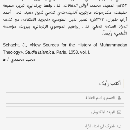
۱۹۶۲م؛ المفيد، محمد،
أوائل المقالات
، تق‍ : واعظ چرندابي، تبريز، مطبعة
حقيقت؛ مكدرموت، مارتين،
أنديشه‌هاي كلامي شيخ مفيد
، تج‍ : أحمد
آرام، طهران، ۱۳۶۳ش؛ نصير الدين الطوسي، «تجريد الاعتقاد»، مع
كشف
المراد
للعلامة الحلي، تق‍ : إبراهيم الموسوي الزنجاني، بيروت، مؤسسة
الأعلمي؛ وأيضاً:
Schacht, J., «New Sources for the History of Muhammadan
Theology»,
Studia Islamica
,
Paris
, 1953, vol. I.
أکتب رأیك