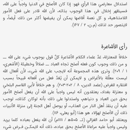
استدلال معارضي هذا الرأي فهو: إذا كان الأصلح في الدنيا واجباً على الله،
فسيظهر إخلال في هذا الوجوب بذاته، لأن الله قادر على فعل الأمور
اللامتناهية، و كل نعمة أفاضها يمكن أن يفيضها أكثر من ذلك أيضاً، و
لايتصور حد لذلك (م.ن، ۲ / ۱۶۷).
رأي الأشاعرة
خلافاً للمعتزلة، عَدّ علماء الكلام الأشاعرة كلَّ قول بوجوب شيء على الله ــ
و من ذلك وجوب كون فعله أصلح تجاه العباد ــ ضلالاً وخطيئة (الأشعري،
۱ / ۲۰۹). وترى هذه المجموعة أنه لايجب على الله شيء، لأن أفعال الله
ليست معلَّلة بالأغراض و لايمكن أن يُعَدّ فعل من أفعاله قبيحاً بسبب
افتقاره للغرض (عضد الدين، ۸ / ۲۰۲-۲۰۳). و هم خلافاً لأبي القاسم البلخي
و معتزلة بغداد، يعتقدون أنه ليس واجباً على الله أن يفعل أصلح الأمور
بحق دين العباد و دنياهم، واستدلوا على ذلك بأنه لوكان كذلك، لوجب
عليه أن ينقذ أهل النار من العذاب، أو يوصل أهل الجنة إلى منزلة الأنبياء،
ذلك أن الأصلح لهؤلاء هو هذا (أبو يعلى، ۱۱۶).
ويعتقد أبو حامد الغزالي (تـ ۵۰۵ه‍ / ۱۱۱۱م) أن الله يفعل بعباده كلما يريد
وليس واجباً عليه مراعاة الأصلح بحق عباده، ذلك أنه لايمكـن فـرض شيء