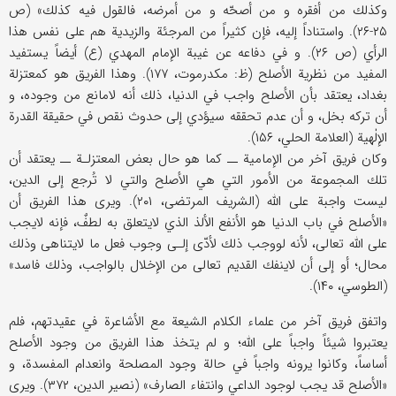
وكذلك من أفقره و من أصحّه و من أمرضه، فالقول فيه كذلك» (ص
۲۵-۲۶). واستناداً إليه، فإن كثيراً من المرجئة والزيدية هم على نفس هذا
الرأي (ص ۲۶). و في دفاعه عن غيبة الإمام المهدي (ع) أيضاً يستفيد
المفيد من نظرية الأصلح (ظ: مكدرموت، ۱۷۷). وهذا الفريق هو كمعتزلة
بغداد، يعتقد بأن الأصلح واجب في الدنيا، ذلك أنه لامانع من وجوده، و
أن تركه بخل، و أن عدم تحققه سيؤدي إلى حدوث نقص في حقيقة القدرة
الإلٰهية (العلامة الحلي، ۱۵۶).
وكان فريق آخر من الإمامية ــ كما هو حال بعض المعتزلـة ــ يعتقد أن
تلك المجموعة من الأمور التي هي الأصلح والتي لا تُرجع إلى الدين،
ليست واجبة على الله (الشريف المرتضى، ۲۰۱). ويرى هذا الفريق أن
«الأصلح في باب الدنيا هو الأنفع الألذ الذي لايتعلق به لطفٌ، فإنه لايجب
على الله تعالى، لأنه لووجب ذلك لأدّى إلـى وجوب فعل ما لايتناهى وذلك
محال؛ أو إلى أن لاينفك القديم تعالى من الإخلال بالواجب، وذلك فاسد»
(الطوسي، ۱۴۰).
واتفق فريق آخر من علماء الكلام الشيعة مع الأشاعرة في عقيدتهم، فلم
يعتبروا شيئاً واجباً على الله؛ و لم يتخذ هذا الفريق من وجود الأصلح
أساساً، وكانوا يرونه واجباً في حالة وجود المصلحة وانعدام المفسدة، و
«الأصلح قد يجب لوجود الداعي وانتفاء الصارف» (نصير الدين، ۳۷۲). ويرى