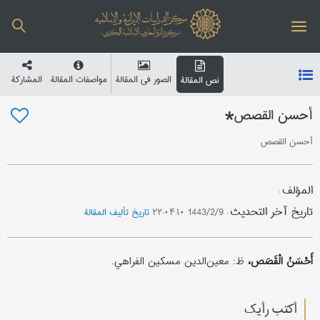
الصور في المقالة
مواصفات المقالة
المشارکة
نص المقالة
أحسن القصص*
أحسن القصص
المؤلف
:
تاریخ آخر التحدیث
:
1443/2/9 ۲۲:۰۴:۱۰
تاریخ تألیف المقالة
أَحْسَنُ الْقَصَص،
ظ: معین‌الدین مسکین الفراهي.
أکتب رأیك