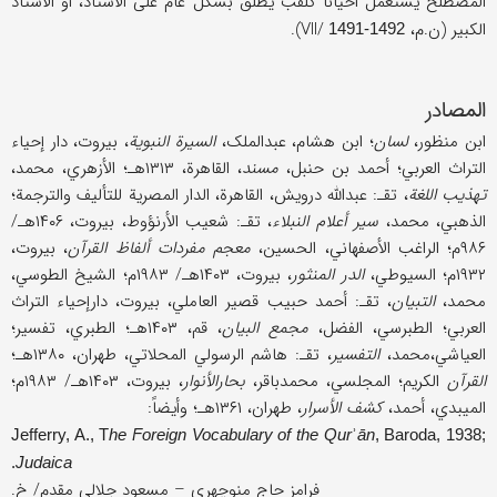
المصطلح یستعمل أحیاناً کلقب یطلق بشکل عام علی الأستاذ، أو الأستاذ
الکبیر (ن.م، VII/
).
1491-1492
المصادر
ابن منظور،
لسان
؛ ابن هشام، عبدالملک،
السیرة النبویة
، بیروت، دار إحیاء
التراث العربي؛ أحمد بن حنبل،
مسند
، القاهرة، ۱۳۱۳هـ؛ الأزهري، محمد،
تهذیب اللغة
، تقـ: عبدالله درویش، القاهرة، الدار المصریة للتألیف والترجمة؛
الذهبي، محمد،
سیر أعلام النبلاء
، تقـ: شعیب الأرنؤوط، بیروت، ۱۴۰۶هـ/
۹۸۶م؛ الراغب الأصفهاني، الحسین،
معجم مفردات ألفاظ القرآن
، بیروت،
۱۹۳۲م؛ السیوطي،
الدر المنثور
، بیروت، ۱۴۰۳هـ/ ۱۹۸۳م؛ الشیخ الطوسي،
محمد،
التبیان
، تقـ: أحمد حبیب قصیر العاملي، بیروت، دارإحیاء التراث
العربي؛ الطبرسي، الفضل،
مجمع البیان
، قم، ۱۴۰۳هـ؛ الطبري، تفسیر؛
العیاشي،محمد،
التفسیر
، تقـ: هاشم الرسولي المحلاتي، طهران، ۱۳۸۰هـ؛
القرآن
الکریم؛ المجلسي، محمدباقر،
بحارالأنوار
، بیروت، ۱۴۰۳هـ/ ۱۹۸۳م؛
المیبدي، أحمد،
کشف الأسرار
، طهران، ۱۳۶۱هـ؛ وأیضاً:
Jefferry, A., T
he Foreign Vocabulary of the Qur
ʾ
ān
, Baroda, 1938;
.
Judaica
فرامز حاج منوچهري – مسعود جلالي مقدم/ خ.