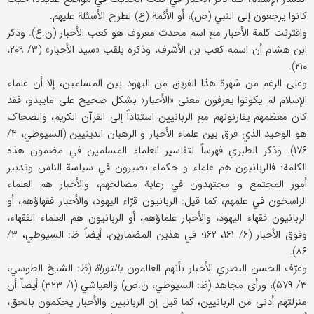
کانوا یرجعون إلی النبي (ص)، أو الأئمة (ع) لطرح الأسئلة علیهم.
واقترنت کلمة الأحبار مع اسم محدث معروف هو کعب الأحبار (ن.ع). وذکر
ابن هشام أن اسمه کعب بن الأشرف، وذکره بلقب «سید الأحبار» (۳/ ۲۰۹،
۲۱۰).
وعلی الرغم من شهرة هذا الفریق من الیهود بین المسلمین، إلا أن علماء
الإسلام لم یکونوا یعرفون معنی «الأحبار» بشکل صحیح علی مایبدو، فقد
کان معظمهم یقارنونهم مع الربانیین استناداً إلی القرآن الکریم، والضحاک
هو الوحید الذي فرق بین علماء الأحبار و الرهبان الدینیین (السیوطي، ۴/
۱۷۶). وذکر الطبري فهرساً لتفاسیر العلماء المسلمین في مضمون هذه
الکلمة: فالربانیون هم علماء و حکماء بصیرون في سیاسة الناس وتدبیر
أمور المجتمع و مجتهدون في رعایة مصالحهم، والأحبار هم العلماء
الراسخون في علمهم، کما قیل: الربانیون قرّاء الیهود، والأحبار فقهاؤهم، أو
الربانیون فقهاء الیهود، والأحبار علماؤهم، أو الربانیون هم العلماء الفقهاء،
وفوق الأحبار (۶/ ۱۶۱، ۱۶۲؛ في هذین المضمارین، أیضاً ظ: السیوطي، ۳/
۸۶).
وعرّف الحسن البصري الأحبار بأنهم العالمون
بالتوراة
(ظ: الشیخ الطوسي،
۳/ ۵۷۹)، ورأی مجاهد (ظ: السیوطي، ن.ص) والعیاشي (۱/ ۳۲۳) أیضاً أن
منزلتهم أدنی من الربانیین، کما قیل إن الربانیین والأحبار یحکمون بالحق،