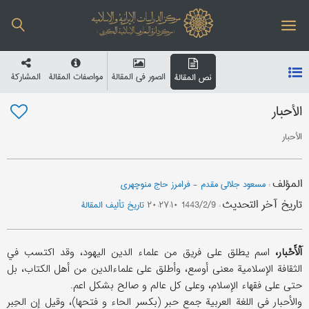
الصور في المقالة
مواصفات المقالة
المشارکة
نص المقالة
الأحبار
الأحبار
المؤلف
:
مسعود جلالي مقدم
-
فرامرز حاج منوچهری
تاریخ آخر التحدیث
:
1443/2/9 ۲۰:۲۷:۱۰
تاریخ تألیف المقالة
اَلْأَحْبار،
اسم یطلق علی فریق من علماء الدین الیهود، وقد اکتسب في
الثقافة الإسلامیة معنی أوسع، وأطلق علی علماءالدین من أهل الکتاب، بل
حتی علی فقهاء الإسلام، وعلی کل عالم و صالح بشکل اعم.
والأحبار في اللغة العربیة جمع حبر (بکسر الحاء و فتحها)، وقیل إن الحِبر