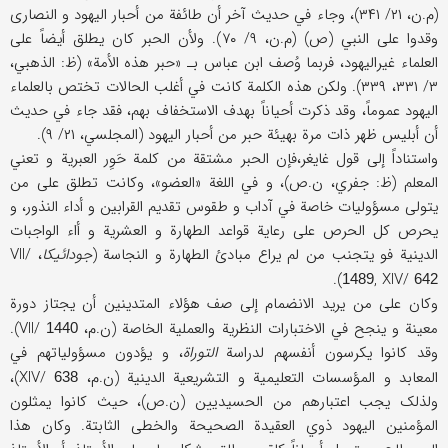
(م.ن، ۲۱/ ۳۴۱)، وجاء في حدیث آخر أن طائفة من أحبار الیهود و النصاری
وقدوا علی النبي (ص) (م.ن، ۹/ ۷۰). ولأن الحبر کان یطلق أیضاً علی
العلماء غیرالیهود، فربما وُصف ابن عباس بـ «حبر هذه الأمة» (ظ: الذهبي،
۳/ ۳۳۱، ۳۳۹). ولکن هذه الکلمة کانت في أغلب الحالات تختص بالعلماء
الیهود عموماً، وقد ذکرت أحیاناً بهدف الاستخفاف بهم، فقد جاء في حدیث
أن أبلیس ظهر ذات مرة بهیئة حبر من أحبار الیهود (المجلسي، ۲۱/ ۹).
واستناداً إلی قول غایغر،فإن الحبر مشتقة من کلمة حَوِر العبریة و تعني
المعلم (ظ: جفري، ن.ص)، و في اللغة «العضو»، وکانت تطلق علی من
یتولی مسؤولیات خاصة في آداب و طقوس تقدیم القرابین و أداء النذور، و
یحرص کل الحرص علی رعایة قواعد الطهارة و العشریة و أاء الواجبات
الدینیة فو یتجنب من لم یراع مبادئ الطهارة و النجاسة (
جودائیکا
، VII/
).
, XIV/
1489
642
وکان علی من یرید الانضمام إلی صف هؤلاء المتدینین أن یجتاز دورة
معینة و ینجح في الاختبارات النظریة والعملیة الخاصة (ن.م، VII/
).
1440
وقد کانوا یکرسون أنفسهم لدراسة
التوراة
، و یؤدون مسؤولیاتهم في
المعابد و المؤسسات التعلیمیة و التشریعیة الدینیة (ن.م، XIV/
)،
638
ولذلک یجب اعتبارهم من الحسیدیین (ن.ص)، حیث کانوا یمثلون
المؤمنین الیهود ذوي العقیدة الصحیحة والخطی الثابتة. وکان هذا