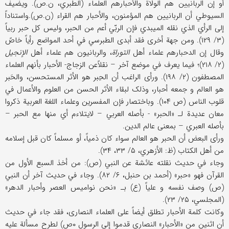
أو إن الربانیین هم الولاة والأحبارهم العلماء (الطبري، ن.ص). ویضیف
السیوطي أن الربانیین هم المؤمنون، والأحبار هم القراء (ن.ص).واستناداً
إلی الرأي الذي نقله المیبدي فإن الربّي أعم من الحبر، ولیس کل حبر ربیاً
(۳/ ۱۲۹). ومن جهة أخری فقد أبدی الطبرسي في أحد المواضع رأیاً خاصً
وقال إن الدحبارهم علماء أهل
التوراة
، والربانیون هم علماء أهل
الإنجیل
(۲/ ۲۱۸)؛ فیما یعرف في موضع آخر – نقلاًعن الزجاج- الأحبار بأنهم العلماء
المصطفون (۲/ ۱۹۸). ورأی الراغب أن الحِبر هو الأثر المستحسن، والحَبر
هو العالم و جمعه أحبار، وذلک لبقاء الأثر الحسن من العلوم والأعمال في
قلوب الناس (ص ۱۰۴). وباختصار فإن المفسرین وعلماء اللغة العربیة ذکروا
معان عدیدة لـ «الحبر» - بأصله العربي – لایتلاءم أي منها مع الحبر –
بأصله العبري – بمعنی عالم الدین.
ورأی البعض أن الحبر هو العالم سواء کان ذمیاً، أو مسلماً کان قبل إسلامه
من أهل الکتاب (ظ: الأزهري، ۵/ ۳۳، ۳۴).
وجاء في حدیث نقلته عائشة عن النبي (ص): من أخذ السبع الأول من
القرآن فهو «حبر» (أحمد بن حنبل، ۶/ ۸۲). وجاء في حدیث آخر أن النبي
(ص) وصف نفسه و علیاً (ع) بـ «نحن نوامیس العصر وأحبار الدهر»
(المجلسي، ۲۵/ ۲۳).
وکانت کلمة الأحبار تطلق أیضاً علی العلماء النصاری، فقد جاء في حدیث
أن اثنین من «الأحبار» النصاری قدموا إلی الرسول ۰ص) لطرح مسألة علیه