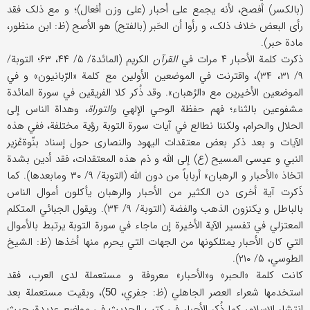
(بالکسر) أفصح، لأنه یجمع علی أحبار (علی وزن أفعال)؛ و مع ذلک فقد
رأی البعض خلاف ذلک، و رأوا أن الحَبر (بالفتح) هو الأصح (ظ: ابن منظور،
مادة حبر).
ذکرت کلمة الأحبار ۴ مرات في
القرآن
الکریم (المائدة/ ۵/ ۴۴، ۶۳؛ التوبة/
۹/ ۳۱، ۳۴)، واقترنت في الموضعین الأولین مع کلمة «الرّبانیون» و في
الموضعین الأخیرین مع «الرُهبان». وقد ذُکر کلا الفریقین في سورة المائدة
مشفوعین بالثناء؛ فهم حفظة الوحي الإلهي
والتوراة
، وهداة الناس إلی
الحلال والحرام، ولکننا نطالع في آیات سورة التوبة رؤیة مختلفة، ففي هذه
الآیات و بعد ذکر بعض معتقدات الیهود والنصاری حول إسناد بنّوةعُزیر
النبي و عیسی المسیح (ع) إلی الله و ذم هذه المعتقدات، فقد أدین بشدة
اتخاذ «الأحبار و الرهبان» أرباباً من دون الله (التوبة/ ۹/ ۳۰ ومابعدها). کما
ذَکرت آیة أخری دن الکثیر من الأحبار والرهبان یأکلون أموال الناس
بالباطل و یکنزون الذهب والفضة (التوبة/ ۹/ ۳۴). ویقول الجبائي المتکلم
المعتزلي في تفسیر الآیة الأخیرة إن ماجاء في سورة التوبة یرتبط بالأموال
التي کان الأحبار یمتلکونها من الجهات التي یحرم منها أخذها (ظ: الشیخ
الطوسي، ۵/ ۲۱۰).
کانت کلمة «الحبر» و«الأحبار» معروفة و مستعملة لدی العرب، فقد
استخدمها شعراء العصر الجاهلي (ظ: جفري،
)، وبقیت مستعملة بعد
50
انتشار الإسلام، کما ذُکر الأحبار في کتب الحدیث في مواضع عدیدة، حیث