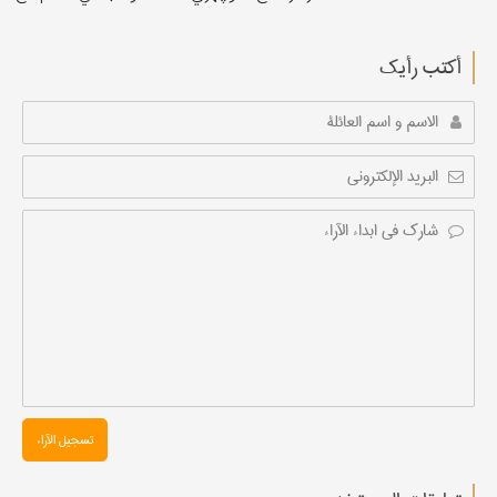
أکتب رأیك
تسجیل الآراء