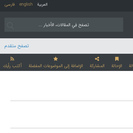
العربیة
english
فارسی
تصفح متقدم
لة
الإحالة
المشارکة
الإضافة إلی الموضوعات المفضلة
أکتب رأیك