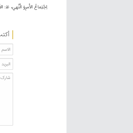
اِجْتِماعُ الأَمرِوَ الْنَّهي، ظ: 
أکتب