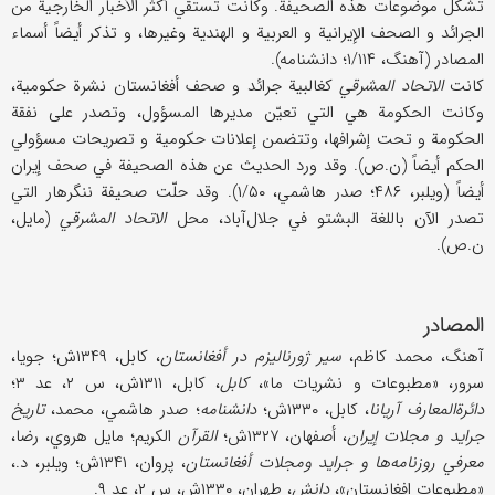
تشکل موضوعات هذه الصحیفة. وکانت تستقي أکثر الأخبار الخارجیة من
الجرائد و الصحف الإیرانیة و العربیة و الهندیة وغیرها، و تذکر أیضاً أسماء
المصادر (آهنگ، ۱/۱۱۴؛ دانشنامه).
کانت
الاتحاد المشرقي
کغالبیة جرائد و صحف أفغانستان نشرة حکومیة،
وکانت الحکومة هي التي تعیّن مدیرها المسؤول، وتصدر علی نفقة
الحکومة و تحت إشرافها، وتتضمن إعلانات حکومیة و تصریحات مسؤولي
الحکم أیضاً (ن.ص). وقد ورد الحدیث عن هذه الصحیفة في صحف إیران
أیضاً (ویلبر، ۴۸۶؛ صدر هاشمي، ۱/۵۰). وقد حلّت صحیفة ننگرهار التي
تصدر الآن باللغة البشتو في جلال‌آباد، محل
الاتحاد المشرقي
(مایل،
ن.ص).
المصادر
آهنگ، محمد کاظم،
سیر ژورنالیزم در أفغانستان
، کابل، ۱۳۴۹ش؛ جویا،
سرور، «مطبوعات و نشریات ما»،
کابل
، کابل، ۱۳۱۱ش، س ۲، عد ۳؛
دائرة‌المعارف آریانا
، کابل، ۱۳۳۰ش؛
دانشنامه
؛ صدر هاشمي، محمد،
تاریخ
جراید و مجلات إیران
، أصفهان، ۱۳۲۷ش؛
القرآن
الکریم؛ مایل هروي، رضا،
معرفي روزنامه‌ها و جراید ومجلات أفغانستان
، پروان، ۱۳۴۱ش؛ ویلبر، د.،
«مطبوعات افغانستان»،
دانش
، طهران، ۱۳۳۰ش، س ۲، عد ۹.