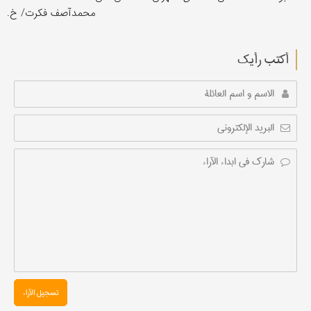
محمدآصف فکرت/ خ.
أکتب رأیك
تسجیل الآراء