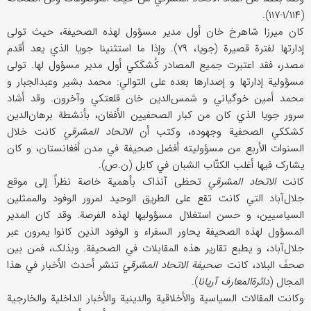
(۱/۱۱۴-۱۱۷).
کان میرزا شاهرخ خان أول مدیر مسؤول لهذه الصحیفة، حیث تولی
إدارتها لفترة قصیرة (جویا، ۷۹). وإذا ما استثنینا جویا الذي یعد أقدم
مصدر، فقد اعتبرت جمیع المصادر کُشکَکي أول مدیر مسؤول لها. تولی
مسؤولیة إدارتها و إصدارها بعده علی التوالي: محمد بشیر وعبدالجبار و
محمد أمین خوگیاني و شمس‌الدین خان قلعتکي وآخرون. وقد أشاد
سرور جویا الذي کان من کبار الصحفیین الأفغان، بأنشطة برهان‌الدین
کشککي الصحفیة وجهوده، وکتب أن
الاتحاد المشرقي
کانت خلال
السنوات الأربع من مسؤولیته أفضل صحیفة في مدن أفغانستان، و کان
یشارک فیها أغلب الکتّاب الشبان في کابل (ن.ص).
کانت
الاتحاد المشرقي
تحظی آنذاک بأهمیة خاصة نظراً إلی موقع
جلال‌آباد التي کانت تقع علی الطریق الوحید لمرور الوفود والممثلین
السیاسیین، و حسن استغلال مسؤولیها لهذه الفرصة. وقد کان المدیر
المسؤول لهذه الصحیفة یحاور السفراء و الوفود الذین کانوا یمرون عبر
جلال‌آباد، و یطبع تقاریر هذه المقابلات في الصحیفة. وبذلک، فمن بین
صحفَ البلاد، کانت
صحیفة الاتحاد المشرقي
تنشر أحدث الأخبار في هذا
المجال (
دائرة‌المعارف آریانا
).
وکانت المقالات السیاسیة والأخلاقیة والدینیة والأخبار الداخلیة والخارجیة