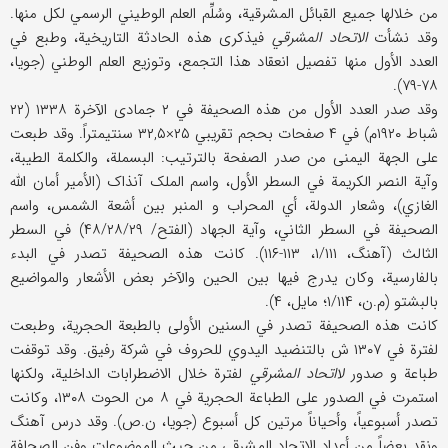
من خلالها جمیع القبائل المشرقیة، وسُلِّم العلم الوطیني الرسمي لکل منها.
وقد نشأت
الاتحاد المشرقي
فيذکری هذه الحادثة التاریخیة، وطبع في
العدد الأول منها تفصیل انعقاد هذا التجمع، وتوزیع العلم الوطني (جویا،
۷۸-۷۹).
وقد صدر العدد الأول من هذه الصحیفة في ۲ جمادی الآخرة ۱۳۳۸ (۲۲
شباط ۱۹۲۰م) في ۴ صفحات بحجم تقریبي ۲۵×۳۲,۵ سنتیمتراً. وقد طبعت
علی الجهة الیمنی من صدر الصفحة بالترتیب: البسملة، والکلمة الطیبة،
وآیة النصر الکریمة في السطر الأول، واسم الملک آنذاک (الأمیر أمان الله
الغازي)، وشعار الدولة، أي المحراب و المنبر بین أشعة الشمس، واسم
الصحیفة في السطر الثاني، وآیة الجهاد (الفتح/ ۴۸/۲۸/۲۹) في السطر
الثالث (آهنگ، ۱/۱۱۱، ۱۱۳-۱۱۶). کانت هذه الصحیفة تصدر في البدء
بالفارسیة، وکان یدرج فیها بین الحین والآخر بعض الأشعار والمواضیع
بالبشتو (م.ن، ۱/۱۱۴؛ مایل، ۴).
کانت هذه الصحیفة تصدر في السنین الأولی بالطبعة الحجریة، وطبعت
لفترة في ۱۳۰۷ ش بالتنضید الیدوي للحروف في شرکة رفیق. وقد توقفت
طباعة و صدور
لااتحاد المشرقي
لفترة خلال الاضطرابات الداخلیة، ولکنها
استمرت في الصدور علی الطباعة الحجریة في ۸ من الحوت ۱۳۰۸، وکانت
تصدر أسبوعیاً، وأحیاناً مرتین کل أسبوع (جویا، ن.ص). وقد درس آهنگ
ونقد بعضاً من أعداد الاتحاد المشرقي من حیث الموضوعات وفن الصحافة