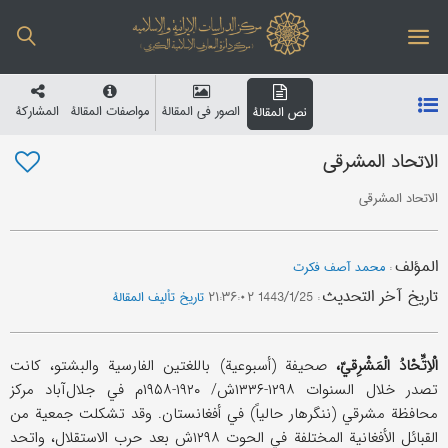
الصور في المقالة
مواصفات المقالة
المشارکة
نص المقالة
الاتحاد المشرقي
الاتحاد المشرقي
المؤلف
:
محمد آصف فکرت
تاریخ آخر التحدیث
:
1443/1/25 ۲۱:۳۶:۰۲
تاریخ تألیف المقالة
الْاِتِّحْادُ الْمَشْرِقيّ،
صحیفة (أسبوعیة) باللغتین الفارسیة والبشتو، کانت
تصدر خلال السنوات ۱۲۹۸-۱۳۳۶ش/ ۱۹۲۰-۱۹۵۸م في جلال‌آباد مرکز
محافظة مشرقي (ننگرهار حالیاً) في أفغانستان. وقد تشکلت جمعیة من
القبائل الأفغانیة المختلفة في الحوت ۱۲۹۸ش بعد حرب الاستقلال، واتحد