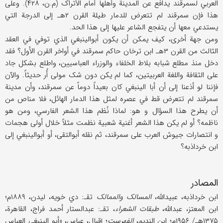
العربي لسمرقند یدافع عن المدینة وأهلها أمام الأتراک (م.ن، ۴۲۸). وعلی
هذا فإن سمرقند لم تتعرض للدمار طیلة القرن ۲هـ إلی الدرجة التي
یستدعي معها أن یتفجع الشاعر علیها إلی هذا الحد.
ومن جهة أخری، کیف یمکن أن یکون أبوالینبغي الذي توفي في العقد
الثالث من القرن ۳هـ ابن ترخان حاکم سمرقند في أواخر القرن الأول؟ فقد
دخل منذ مطلع شبابه بلاط الخلفاء والوزراء العباسیین، واطلع بشکل جاد
علی الثقافة واللغة العربیتین، کما لم یکن دون شک مولی أُر حدیثاً. والآن
فإننا لو أذعنا إلی أن أبا الینبغي کان بعیداً دوماً عن سمرقند، وأن مدینة
سمرقند لم تتعرض قط في عصره لمثل هذا الدمار الهائل، فلا مناص من
أن یطرح هذا السؤال و هو: لماذا نُظم هذا الشعر الفارسي، ومن هو
ناظمه؟ أو لم یکن هذا الشعر أغنیة شعبیة نظمت مثلاً خلال أولی هجمات
و انتصارات جیوش العرب علی سمرقند، ثم نقله أبوالتقی، أو أبوالینبغي إلی
ابن خرداذبه؟
المصادر
ابن خرداذبه، عبیدالله،
المسالک والممالک
تقـ: دي خویه، لیدن، ۱۸۸۹م؛
ابن المعتز، عبدالله،
طبقات الشعراء
، تقـ: عبدالستار أحمد فراج، القاهرة،
۱۳۷۵هـ/ ۱۹۵۶م؛ ابن الندیم،
الفهرست
؛ إقبال، عباس، «أبو الینبغي العباس