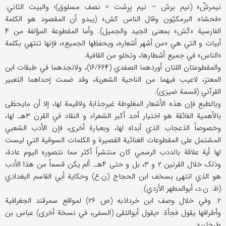
نیمرشّ» (نیم برش – نیم بِرِشت = نصف مسلوق)؛ والبیت الثاني:
«فحشاه البرمکیّون وقال الناس کش» (یبدو أن المقصود هو الکلمة
الفارسیة «کَش» بمعنی الجید والجمیل). وأما المقطوعة المؤلفة من ۴
أبیات و التي هي «من أشهر أشعاره، ویحفظها الجمیع»، فإنها تنتهي بکلمة
«الناس» في جمیع أشطارها، وتخلو من القافیة.
والمقطوعتان اللتان أوردهما الصفدي (۱۶/۶۶۴)، ولانجدهما في طبقات ابن
المعتز، لاعیب فیهما من الناحیة الشعریة، وقد ضمت إحداهما التعبیر
القرآني (قسمة ضیزی).
وبالطبع فإن هذه الأشعار المغلوطة غیرجذابة ولاقیمة لها، إلا أن مایحظی
بالأهمیة الفائقة هو اختیار أحد أکبر الشعراء و النقاد في القرن ۳هـ لها،
وخصوصاً الذعجاب الذي أبداه لها، وبعبارة أخری، فإن الأدب الشعبي
المشتمل علی المقطوعات الغنائیة القصیرة و الکلمات السوقیة التي لیست
لها أیة علاقة بالددب الرسمي کان منتشراً أکثر مما نتصوره الیوم عادة،
وذلک خلال القرنین ۲ و ۳، بل و حتی ۴هـ. ألم یکن قسماً من هذا الأدب
هو الذي انتهی بسخف ابن الحجاج (ن.ع) وحکایة أبي القاسم البغدادي
(ظ: ن.د، أبوالمطهر الأزدي).
۲. وفي خلال وصف ابن خرداذبه (ص ۲۶) لمواقع سمرقند الجغرافیة
وأطرافها یقول فجأة: «یقول أبوالتقی (السفی، في نسخة أخری) عباس بن
طرخان»: