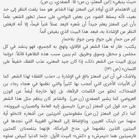
حیث ینبغي» (ابن المعتز، ن.ص؛ قا: الصفدي، ن.ص).
إن الاهتمام الذي أولاه ابن المعتز لهذا الشاعر هو مما یلفت النظر إلی حد
بعید، لأنه یسلط الضوء من بعض النواحي علی مسار تطور الشعر، علماً
بأن ابن المعتز یعلم جیداً أن شعره لایعد عملاً فنیاً قیماً، إلا أنه لایغض
النظر عن الإشادة به، فبعد هذا البیت الذي یفیض ألماً:
کم من حمارٍ علی جوادٍ ومن جوادٍ بلاحمارٍ
یکتب: طار له هذا الشعر في الآفاق، ولهج به الجمیع، فهو ینشد في کل
مجلس و محفل وسوق وطریق. ثم یبین سبب هذه الظاهرة قائلاً: «وإنما
یرزق البیت من الشعر ذلک، إذا کان جید المعنی، عذب اللفظ، خفیفاً علی
اللسان» (ص ۱۳۱).
ولاشک في أن ابن المعتز بالغ في الإشارة بـ «عذب اللفظ» لهذا الشعر. کما
أن الأبیات الأخری التي أعجب بها کثیراً والتي نظمها في هجاء رجاء بن
الضحاک، تخلو من الکلمات الرائعة، بل إنها خارجة أیضاً عن الوزن
العروضي کما یشیر الصفدي (ن.ص). والشاعر کان ینظم مثل هذا الشعر
علی حد قول ابن المعتز (ن.ص) «لیسبق إلیه العامة والصبیان، فیروونه».
کما ذکر ابن المعتز (ن.ص) مقطوعتین أخریتین من أشعاره لاتخلو أیة
منهما من ذینک العیین. وبالإضافة إلی المعاني الغریبة التي نجدها في
البیتین اللذین نظمهما في مدح البرامکة، فإنهما یتضمنان کلمتین
فارسیتین هما «نیمرش» و «کش»؛ البیت الأول: «إنما الدنیا کبیض عملوه