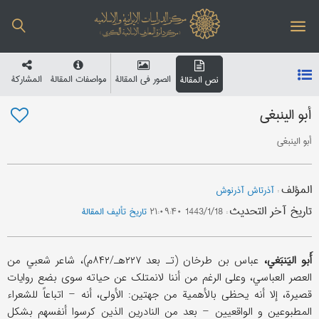
الصور في المقالة
مواصفات المقالة
المشارکة
نص المقالة
أبو الینبغي
أبو الینبغي
المؤلف
:
آذرتاش آذرنوش
تاریخ آخر التحدیث
:
1443/1/18 ۲۱:۰۹:۴۰
تاریخ تألیف المقالة
أَبو الیَنبَغي،
عباس بن طرخان (تـ بعد ۲۲۷هـ/۸۴۲م)، شاعر شعبي من
العصر العباسي، وعلی الرغم من أننا لانمتلک عن حیاته سوی بضع روایات
قصیرة، إلا أنه یحظی بالأهمیة من جهتین: الأولی، أنه – اتباعاً للشعراء
المطبوعین و الواقعیین – بعد من النادرین الذین کرسوا أنفسهم بشکل