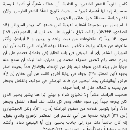
کامل تقریباً للشعر الشعبي؛ و الثانیة، أن هناک شعراً، أو أغنیة فارسیة
منسوبة إلیه لها أهمیة کبیرة من حیث تاریخ نشأة الشعر الفارسي. والآن
تقدم دراسة مستقلة حول هاتین الجهتین:
۱. لم یتبق من مجموعة أشعاره العربیة التي جمعها کما یبدو المرزباني (ظ:
الصفدي، ۱۶/۶۶۴)، وکانت تبلغ ۱۰ أوراق علی حد قول ابن الندیم (ص ۱۸۹)
سوی ۱۴ بیتاً (۷ مقطوعات من بیت واحد و بیتین و ۴ أبیات)، وأکثر
مانعرفه عن حیاته یرتبط بالأخبار المتعلقة بهذه الأبیات التي تفید بأن ابن
الدورقي الشاعر رأی أبا الینبغي في باب الطاق (في بغداد)، فصمم علی أن
یمزح معه، رغم تحذیر صدیقه محمد بن عمران، فما لبث أن سمع منه
جواباً علی بیته الذي هجاه فیه، بلغ من الإفحام والإقذاع حداً بحیث اصفر
وجهه (ابن المعتز، ۱۳۰). وجاء في روایة أخری نقلت عن أبي هفان (ن.ع):
عرض أبوالینبغي یوماً لیحیی بن خالد البرمکي في موکبه، والفضل وجعفر
عن یمینه و شماله، فقال له رافعاً صوته:
صحبت البرامک عشراً وِلا فخبزي شراء و بیتي کِرا هنا یشیر یحیی الذي
کان یعرفه جیداً إلی سوء خلقه. ومع کل ذلک، فقد أعطاه الفضل وجعفر
مالاً، وأمرا بتوفیر طعامه من مطبخ البرامکة (م.ن، ۱۳۲). ونقل الجهشیاري
(ص ۱۲۹) الروایة نفسها عن أبي القاسم ابن المعتمر الزهري والذي یقول:
إنه کان جالساً ذات مرة إلی جانب یحیی، وإن أبا الینبغي دعاه، وأنشد
الشعر مخاطباً إیاه (أیضاً ظ: الصفدي، ۱۶/۶۶۴-۶۶۵).