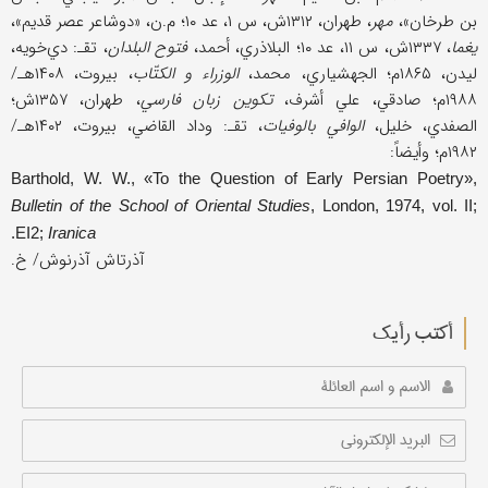
بن طرخان»،
مهر
، طهران، ۱۳۱۲ش، س ۱، عد ۱۰؛ م.ن، «دوشاعر عصر قدیم»،
یغما
، ۱۳۳۷ش، س ۱۱، عد ۱۰؛ البلاذري، أحمد،
فتوح البلدان
، تقـ: دي‌خویه،
لیدن، ۱۸۶۵م؛ الجهشیاري، محمد،
الوزراء و الکتّاب
، بیروت، ۱۴۰۸هـ/
۱۹۸۸م؛ صادقي، علي أشرف،
تکوین زبان فارسي
، طهران، ۱۳۵۷ش؛
الصفدي، خلیل،
الوافي بالوفیات
، تقـ: وداد القاضي، بیروت، ۱۴۰۲هـ/
۱۹۸۲م؛ وأیضاً:
Barthold, W. W., «To the Question of Early Persian Poetry»,
Bulletin of the School of Oriental Studies
, London, 1974, vol. II;
.
EI2;
Iranica
آذرتاش آذرنوش/ خ.
أکتب رأیك