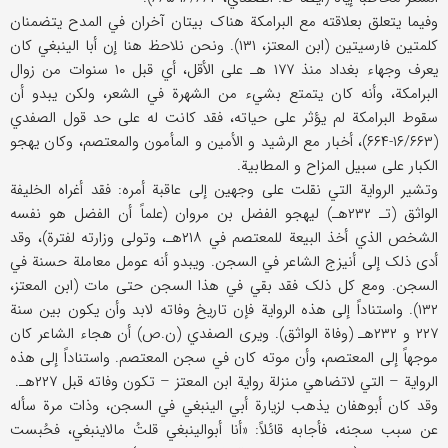
وفیما یتعلق بعلاقته مع البرامکة هناک بیتان آخران في المدح یتضمنان
کلمتین فارسیتین (ابن المعتز، ۱۳۱). ونحن نلاحظ هنا إن أبا الینبغي کان
یعرف وجهاء بغداد منذ ۱۷۷ هـ علی الأقل، أي قبل ۱۰ سنوات من زوال
البرامکة، وأنه کان یتمتع بشيء من الشهرة في الشعر، ولکن یبدو أن
سقوط البرامکة لم یؤثر علی حیاته، فقد کانت له علی حد قول الصفدي
(۱۶/۶۶۳-۶۶۴)، أخبار مع الرشید و الأمین و المأمون والمعتصم، وکان یهجو
الکبار علی سبیل المزاح و المطابیة.
وتشیر الروایة التي نقلت علی وجهین إلی عاقبة أمره: فقد أغراه الخلیفة
الواثق (تـ ۲۳۲هـ) لیهجو الفضل بن مروان (علماً أن الفضل هو نفسه
الشخص الذي أخذ البیعة للمعتصم في ۲۱۸هـ، وتولی وزارته لفترة)، وقد
أدی ذلک إلی أنیزج الشاعر في السجن. ویبدو أنه عومل معاملة حسنة في
السجن. ومع کل ذلک فقد بقي في هذا السجن حتی مات (ابن المعتز،
۱۳۲). واستناداً إلی هذه الروایة فإن تاریخ وفاته لابد وأن یکون بین سنة
۲۲۷ و ۲۳۲هـ (وفاة الواثق). ویری الصفدي (ن.ص) أن هجاء الشاعر کان
موجهاً إلی المعتصم، وأن موته کان في سجن المعتصم. واستناداً إلی هذه
الروایة – التي لاتضاهي منزلة روایة ابن المعتز – تکون وفاته قبل ۲۲۷هـ.
وقد کان أبوهفان یذهب لزیارة أبي الینبغي في السجن، وذات مرة سأله
عن سبب سجنه، فأجابه قائلاً: «أنا أبوالینبغي قلتُ مالاینبغي، فحُبست