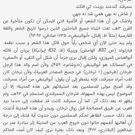
سمرقند کَندمَند بزینت کي افکند
از شاش نه بهي همي شد نه جهي
ولاشک في أن هذا الشعر، أو الأغنیة التي لایمکن أن تکون متأخرة عن
القرن ۳هـ، لفت انتباه جمیع الباحثین الذین درسوا تاریخ الشعر واللغة
الفارسیة (مثلاً ظ: إقبال، «أبوالینبغي»، ۷۳۵؛ صادقي، ۹۲-۹۳).
ولم یبد حتی الآن أي شخص رأیاً حول قائل هذا الشعر و سبب نظمه.
فبارتولد (ص
، الهامش) وریپکا (ظ:
؛
إیرانیکا
) یریان أن قائله
EI2
837
أبوالعباس المروزي، ولکن إقبال یری جزماً أن شکل أبي التقی، أو «السفی»
في
المسالک
هو أبوالینبغي («دوشاعر»، ۴۵۹)، ولأن اسم والد هذا الرجل
طرخان (طرخون (= ترخان): في جمیع المصادر العربیة)، ولأن ترخان کان
لقب أمراء سمرقند، فإنه یضطر إلی أن یقول: أبوالینبغي من أمراء سمرقند،
وقد أصبح مولی للمسلمین بعد استیلائهم علی هذه المدینة؛ إلا أن
الموضوع لیس بهذه السهولة، فترخان السمرقندي استسلم في ۹۳هـ، ولم
یظهر له بعد ذلک أثر. کما أن سمرقند کانت قد سقطت إلی حدما بید
العرب عن طریق المصالحة قبل زوال ترخان. ویبدو أن هذه المدینة أذعنت
بعد ذلک حسب الظاهر لحکم المسلمین دون حدوث أیة فتنة، إلی درجة
أن أهالیها أنفسهم حالوا دون خروج العرب من المدینة إثر مبادرة عمر بن
عبدالعزیز (البلاذري، ۴۲۲). وبعد ذلک بفترة نری کیف کان أسد، الحاکم