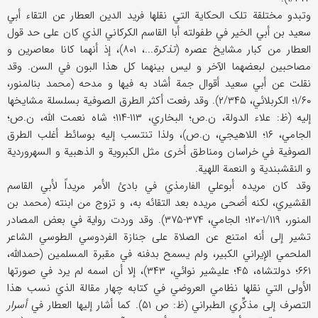
وتبدو مختلقة تلک الحکایة التي نقلها فرید الدین العطار عن التقاء أبي
سعید بن أبي الخیر في طفولته أبا القاسم الکرکاني الذي کان علی حد قول
العطار من کبار مشایخ عصره (
تذکرة
...، ۸۰۱)، إذ أنهما کانا معاصرین و
مصاحبین لبعضهما الآخر و لیس بینهما کل هذا البون في السن. وقد
نقلت عن أبي سعید أقوال جمة أشاد به فیها و مدحه (محمد بنالمنور،
۱/۶۰؛ الکربلائي، ۲/۳۴۵). وقد رفعت أکثر الطرق الصوفیة بسلسلة مشایخها
إلیه (ظ: علاء الدولة، ن.ص؛ البخاري، ۱۱۳-۱۱۴؛ شاه نعمت الله، ن.ص؛
الجامي، ۱۶؛ اللاهیجي، ن.ص)، ولذا تنتسب إلیه بوسائط أغلب الطرق
الصوفیة في خراسان ومناطق أخری مثل الکبرویة و الذهبیة و السهروردیة
و النقشبندیة و النعمة اللهیة.
وقد کان مریده أبوعلي الفارمذي في بادئ الأمر مریداً لأبي القاسم
القشیري، لکنه أضحی مریده بعد التقائه به، و تزوج من ابنته (محمد بن
المنور، ۱/۱۱۹-۱۲۰؛ الجامي، ۳۷۴-۳۷۵). وقد وردت روایة في بعض المصادر
تشیر إلی أنه امتنع عن الصلاة علی جنازة الفردوسي الطوسي الشاعر
الملحمي الإیراني الکبیر، ولم یسمح بدفنه في مقبرة المسلمین (حمدالله،
۶۶۱؛ دولتشاه، ۴۵؛ علیشیر نوائي، ۳۴۳)، إلا أن اسمه لم یرد في صورتها
الأولی التي نقلها نظامي العروضي في کتابه چهار مقالة الذي نسب هذا
التصرف إلی مذکِّري الطبراني (ظ: ص ۵۱). کما أشار إلیها العطار في
أسرار