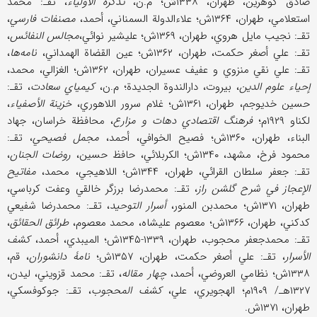
صادق گوهرین، طهران، ۱۳۳۸ش؛ م.ن،
تذکرة الأولیاء
، تقـ: محمد
استعلامي، طهران، ۱۳۶۴ش؛ علاءالدولة السمناني، أحمد،
مصنفات فارسي
،
تقـ: نجیب مایل هروي، طهران، ۱۳۶۹ش؛ علیشیر نوائي،
مجالس النفائس
،
تقـ: علي أصغر حکمت، طهران، ۱۳۶۲ش؛ عین القضاة الهمداني،
نامه‌ها
،
تقـ: علي نقي منزوي و عفیف عسیران، طهران، ۱۳۶۲ش؛ الغزالي، محمد،
إحیاء علوم الدین
، بیروت، دارالندوة الجدیدة؛ م.ن،
کیمیاي سعادت
، تقـ:
حسین خدیوجم، طهران، ۱۳۶۱ش؛ غلام سرور اللاهوري،
خزینة الأصفیاء
،
لکناو ۱۹۲۹م؛
فرهنگ اقتصادي دهات و مزارع
، محافظة خراسان، جهاد
البناء، طهران، ۱۳۶۰ش؛ فصیح الخوافي، أحمد،
مجمل فصیحي
، تقـ:
محمود فرخ، مشهد، ۱۳۴۰ش؛ الکربلائي، حافظ حسین،
روضات الجنان
،
تقـ: جعفر سلطان القرائي، طهران، ۱۳۴۴ش؛ اللاهیجي، محمد،
مفاتیح
الإعجاز في شرح گلشن راز
، تقـ: محمدرضا برزگر خالقي وعفت کرباسي،
طهران، ۱۳۷۱ش؛ محمدبن المنور،
أسرار التوحید
، تقـ: محمدرضا شفیعي
کدکني، طهران، ۱۳۶۶ش؛ معصوم علیشاه، محمد معصوم،
طرائق الحقائق
،
تقـ: محمدجعفر محجوب، طهران، ۱۳۳۹-۱۳۴۵ش؛ المیبدي، أحمد،
کشف
الأسرار
، تقـ: علي أصغر حکمت، طهران، ۱۳۵۷ش؛
نامۀ دانشوران
، قم،
۱۳۳۸ش؛ نظامي العروضي، أحمد،
چهار مقاله
، تقـ: محمد قزویني، لیدن،
۱۳۲۷هـ/ ۱۹۰۹م؛ الهجویري، علي،
کشف المحجوب
، تقـ: جوکوفسکي،
طهران، ۱۳۷۱ش.