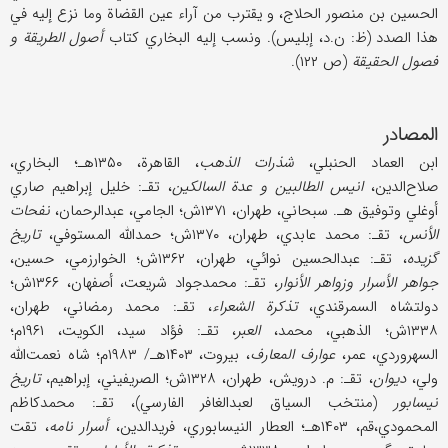
الحسین بن منصور الحلاج، و یقترب من آراء عین القضاة وما نزع إلیه في
هذا الصدد (ظ: ن.د، إبلیس). ونسب إلیه البخاري کتاب
أصول الطریقة و
فصول الحقیقة
(ص ۱۲۲).
المصادر
ابن العماد الحنبلي،
شذرات الذهب
، القاهرة، ۱۳۵۰هـ؛ البخاري،
صلاح‌الدین،
انیس الطالبین و عدة السالکین
، تقـ: خلیل إبراهیم صاري
أوغلي وتوفیق هـ. سبحاني، طهران، ۱۳۷۱ش؛ الجامي، عبدالرحمان،
نفحات
الأنس
، تقـ: محمد عابدي، طهران، ۱۳۷۰ش؛ حمدالله المستوفي،
تاریخ
گزیده
، تقـ: عبدالحسین نوائي، طهران، ۱۳۶۲ش؛ الخوارزمي، حسین،
جواهر الأسرار وزواهر الأنوار
، تقـ: محمدجواد شریعت، أصفهان، ۱۳۶۶ش؛
دولتشاه السمرقندي،
تذکرة الشعراء
، تقـ: محمد رمضاني، طهران،
۱۳۳۸ش؛ الذهبي، محمد،
العبر
، تقـ: فؤاد سید، الکویت، ۱۹۶۱م؛
السهروردي، عمر،
عوارف المعارف
، بیروت، ۱۴۰۳هـ/ ۱۹۸۳م؛ شاه نعمت‌الله
ولي،
دیوان
، تقـ: م. درویش، طهران، ۱۳۲۸ش؛ الصریفیني، إبراهیم،
تاریخ
نیسابور
(منتخب السیاق لعبدالغافر الفارسي)، تقـ: محمدکاظم
المحمودي،قم، ۱۴۰۳هـ؛ العطار النیسابوري، فریدالدین،
أسرار نامه
، تقت