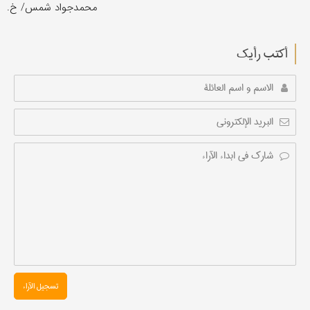
محمدجواد شمس/ خ.
أکتب رأیك
تسجیل الآراء