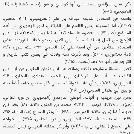
ذکر بعض المؤلفین نسبته علی أنها کرجاني، و هو یؤید ما ذهبنا إلیه (ظ:
اللاهیجي، ۵۸۵).
واسمه في المصادر القدیمة عبدالله بن علي (الصریفیني، ۴۴۴؛ الذهبي،
۳/۲۷۱)، أما تسمیته بدبي القاسم علي الکرکاني، لدی الهجویري في أحد
المواضع (ص ۲۱۱) و معصوم علیشاه تبعاً له کما یبدو (۲/۳۰۸)، فهي علی
الأرجح من قبیل إضافة اسم الأب إلی الابن. ویبدو خطأ ما أوردته بعض
المصادر المتأخرة من أن اسمه علي (ظ: الجامي، ۳۱۲؛ غلام سرور، ۲/۷؛
نامۀ دانشوران
، ۵/۴۰). وقد ذُکرت سنة ولادته في بعض کتب التاریخ و
التراجم علی أنها ۳۸۰هـ (فصیح، ۲/۹۵).
تصل سلسلة مشایخه بثلاث وسائط عن أبي عثمان المغربي عن أبي علي
الکاتب عن أبي علي الروذباري إلی الجنید البغدادي (البخاري، ۱۱۴؛
الخوارزمي، ۱/۱۱۸)، إلا أن علاء الدولة السمناني ذکر منصور خلف أیضاً بینه
و بین أبي عثمان المغربي (ص ۳۱۶).
ومن بین مریدیه و أتباعه: أبوعلي الفارمذي (الهجویري، ن.ص؛ الغزالي،
إحیاء
...، ۴/۱۷۸،
کیمیا
... ۲/۳۴؛ محمد بن المنور، ۱/۱۲۰، ۱۸۰) وقد کان
صهره أیضاً (م.ن، ۱/۱۲۰؛ الصریفیني، ۶۲۸) وأبوبکر النساج (علاءالدولة، ۳۱۶،
۳۴۹؛ شاه نعمت الله، ۶۳۷؛ الخوارزمي، ن.ص؛ الجامي، ۳۷۵) و الخواجه
علي الحلاج (الغزالي، ن.م، ۱/۴۸۰) وأبوبکر عبدالله الطوسي (عین القضاة،
۱/۲۷۴).