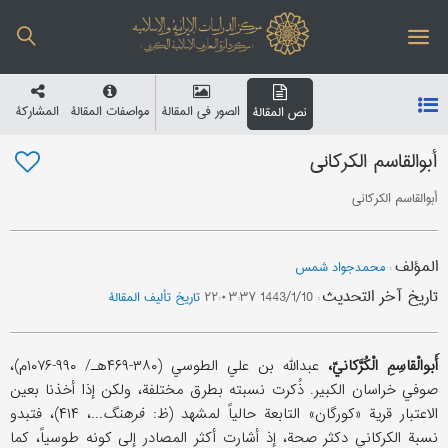
الصور في المقالة
مواصفات المقالة
المشارکة
نص المقالة
أبوالقاسم الکرکاني
أبوالقاسم الکرکاني
المؤلف
:
محمدجواد شمس
تاریخ آخر التحدیث
:
1443/1/10 ۲۲:۰۳:۳۷
تاریخ تألیف المقالة
أَبوالْقاسِمِ الْکُرَّکانيّ،
عبدالله بن علي الطوسي (۳۸۰-۴۶۹هـ/ ۹۹۰-۱۰۷۶م)،
صوفي خراسان الکبیر. ذُکرت نسبته بطرق مختلفة، ولکن إذا أخذنا بعین
الاعتبار قریة «کورگان» التابعة حالیاً لمشهد (ظ:
فرهنگ
...، ۴۱۴)، فتبدو
نسبة الکرکاني دکثر صحة، إذ أشارت أکثر المصادر إلی کونه طوسیاً، کما