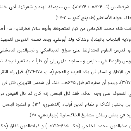
شرف‌الدین (تـ ۷۲۴هـ/ ۱۳۲۴م)، من متوصفة الهند و ش
تحاک حوله الأساطیر (ظ:
پنج گنج
...، ۲-۲۷).
لایة البنجاب بالهند)، وهناک ولد أبوعلي. وبعد تعلمه الدروس التمهی
م، فدرس العلوم المتداولظ علی سراج الدینالمکي و نجم‌الدین الدمشقي 
ترةً للتدریس والوعظ في مدارس و مساجد دلهي إلی أن طرأ علیه تغیر نتیجة
کتبه في الماء و بدأ السیر في ا
د في بعض رسائل مشایخ الخاکساریة (چهاردهي، ۷۰).