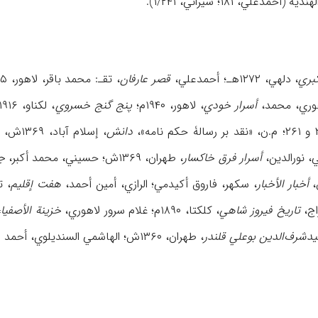
دعلي، ۱۸۱؛ شیراني، ۱/۲۴۱).
بري
، دلهي، ۱۲۷۲هـ؛ أحمدعلي،
قصر عارفان
، تقـ: محمد باقر، لاهور، ۱۹۶۵م؛ أختر راهي،
أسرار خودي
، لاهور، ۱۹۴۰م؛
پنج گنج خسروي
، لکناو، ۱۹۱۶م؛ تفهیمي، ساجدالله، «نثر متصوفانۀ فارسي در شبه قاره»،
دانش
، إسلام آباد، ۱۳۶۹ش، عد ۲۳؛ الجامي، عبدالرحمان،
أسرار فرق خاکسار
، طهران، ۱۳۶۹ش؛ حسیني، محمد أکبر،
جو
،
أخبار الأخبار
، سکهر، فاروق أکیدمي؛ الرازي، أمین أحمد،
هفت إقلیم
، تقـ
تاریخ فیروز شاهي
، کلکتا، ۱۸۹۰م؛ غلام سرور لاهوري،
خزینة الأصفیاء
دشرف‌الدین بوعلي قلندر
، طهران، ۱۳۶۰ش؛ الهاشمي السندیلوي، أحمد علي،