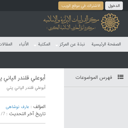
الدخول
الاشتراك في موقع الویب
الصفحة الرئیسیة
نبذة عن المرکز
المکتبة
الأنباء
المقالا
فهرس الموضوعات
أبوعلي قلندر الپاني پ
أبوعلي قلندر الپاني پتي
المؤلف
:
عارف نوشاهی
تاریخ آخر التحدیث
:
۲۹:۴۷