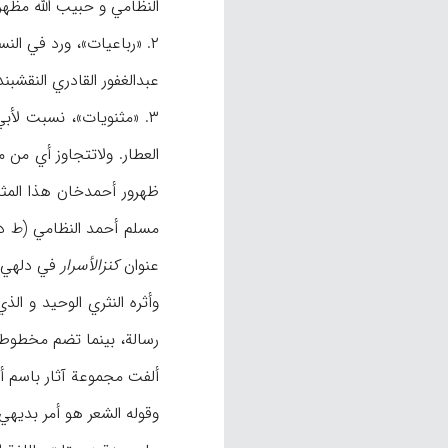
النظامي و حبیب الله مظهر 
عبدالغفور القادري النقشبن
۳. «مثنویات»، نسبت لأبي علي ۳ مثنویات قصیرة، طبعت کلها، وأشهرها گل وبلبل التي هي تقلید
العطار. ولاتتجاوز أي من مخطوطات ه
عنوان
کنزالأسرار
في دلهي سنة ۱۳۶۳هـ لایعرف مترجمها. و ترجم محمد شاه دین القادري هذا المثن
رسالة، بینما تضم مخطوطة مکتبة گنج بخش ۳۶ رسالة (تف
ألفت مجموعة آثار باسم أ