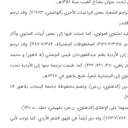
 عنوان مفتاح الغیب سنة ۱۳۵۱هـ.
۲. «رباعیات»، ورد في النسخة المطبوعة بطهران ۱۴ رباعیة. وفضلاً عن ذلک فقد دونت له في کتب تراجم الشعراء بعض الرباعیات الأخری (الهاشمي، ۲/۷۶۳). وقد ترجم
لندر.
لمثنوي
المولوي، کما استند فیها إلی بعض أبیات المثنوي وآثار
المخطوطات المشترکة
، ۷/۳۸۴-۳۸۷). وقد ترجم
في لکنا و سنة ۱۳۲۶هـ. وقد تمت ترجمات أخری إلی الأردیة بقلم عبدالغفورخان قیس الچشتي (ط لاهور) و محمد
مسلم أحمد النظامي (ط دلهي). ویبدو أن ترجمة عبدالحمید ملیح آبادي (حمید) لم تطبع بعد (أختر راهي، ۳۱۱، ۴۲۱، ۴۲۲). کما طبعت ترجمة منها إلی الأردیة تحت
وأثره النثري الوحید و الذي لم یطبع هو مجموعة رسائله العرفانیة (مکتوبات)، خاطب بها اختیارالدین (الدهلوي، ن.ص). وتضم مخطوطة جامعة البنجاب بلاهور ۱۱۲
هما علی الإطلاق (الدهلوي، ن.ص؛ تفهیمي، «نقد...»، ۱۳۰).
وقوله الشعر هو أمر بدیهي، حیث کان یتبادله مع غیاث‌الدین تغلق وأمیر خسرو الدهلوي (الهاشمي، ۲/۷۶۲-۷۶۳). وله دور أیضاً في ظهور الشعر الأردي. کما توجد لأبي