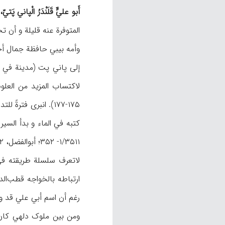
أَبو عليٍّ قَلَنْدَرُ الْپاني پَتيّ،
المتوفرة عنه قلیلة و أن 
إلی پاني پت (مدینة في و
لاکتساب المزید من العلو
۱۷۵-۱۷۷). انبری ف
۱/۳۵۱۱- ۳۵۲؛ أبوالفضل، ۳/۱۷۲). ویبدو أن سفره تم قبل ۶۴۵هـ، ذلک أن شمس التبریزي قتل في تلک السنة (الجامي، ۴۶۹).
رغم أن اسم أبي علي قد ور