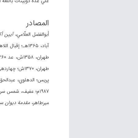
علي عدة دوبیتات باللغة الهندیة (أحم
المصادر
أبوالفضل العلّامي،
آیین أک
آباد، ۱۳۶۵هـ؛ إقبال اللاهوري، محمد،
طهران، ۱۳۵۸ش، عد ۲۶۰ و ۲۶۱؛ م.ن، «نقد بر رسالۀ حکم نامه»،
طهران، ۱۳۷۰ش؛ چهاردهي، نورالدین،
پریس؛ الدهلوي، عبدالحق
۱۹۸۷م؛ عفیف، شمس سراج،
میرطاهر،
مقدمة دیوان سی