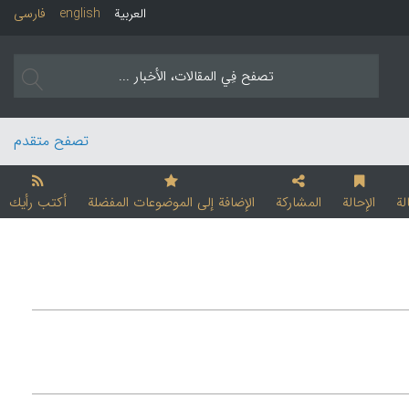
العربیة
english
فارسی
تصفح متقدم
لة
الإحالة
المشارکة
الإضافة إلی الموضوعات المفضلة
أکتب رأیك