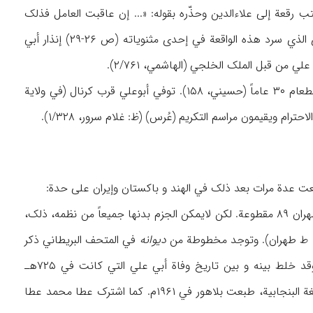
رقعة إلی علاءالدین وحذّره بقوله: «... إن عاقبت العامل فذلک
أفضل، وإلا فسیعین ملکاً آخر علی دلهي بدلاً منک» (الهاشمي، ۲/۷۶۳). وقد اعتبر إقبال اللاهوري الذي سرد هذه الواقعة في إحدی مثنویاته (ص ۲۶-۲۹) إنذار أبي
 من قبل الملک الخلجي (الهاشمي، ۲/۷۶۱).
کان أبوعلي درویشاً والهاً، وبسبب تحرره من القیود و العلاقات اشتهر بقلندر، وقیل: إنه لم یأکل الطعام ۳۰ عاماً (حسیني، ۱۵۸). توفي أبوعلي قرب کرنال (في ولایة
رام ویقیمون مراسم التکریم (عُرس) (ظ: غلام سرور، ۱/۳۲۸).
ت عدة مرات بعد ذلک في الهند و باکستان وإیران علی حدة:
۱. «غزلیات»، ورد في النسخة المطبوعة بحیدرآباد ۵۵ مقطوعة في الغزل، وفي النسخة المطبوعة بطهران ۸۹ مقطوعة. لکن لایمکن الجزم بدنها جمیعاً من نظمه، ذلک،
 ط طهران). وتوجد مخطوطة من
دیوانه
في المتحف البریطاني ذکر
، ۳/۲۳۷۸) مما یحتمل جداً أن یکون خطأ، وقد خلط بینه و بین تاریخ وفاة أبي علي التي کانت في ۷۲۵هـ
بحسب إحدی الروایات. وقد ترجم محمدشاه دین القادري السروري ۸۶ مقطوعة من غزله شعراً باللغة البنجابیة، طبعت بلاهور في ۱۹۶۱م. کما اشترک عطا محمد عطا