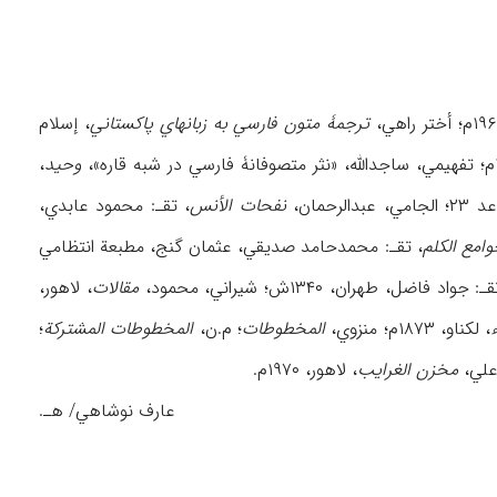
ترجمۀ متون فارسي به زبانهاي پاکستاني
، إسلام
وحید
،
نفحات الأنس
، تقـ: محمود عابدي،
امع الکلم
، تقـ: محمدحامد صدیقي، عثمان گنج، مطبعة انتظامي
: جواد فاضل، طهران، ۱۳۴۰ش؛ شیراني، محمود،
مقالات
، لاهور،
، لکناو، ۱۸۷۳م؛ منزوي،
المخطوطات
؛ م.ن،
المخطوطات المشترکة
؛
مخزن الغرایب
، لاهور، ۱۹۷۰م.
عارف نوشاهي/ هـ.