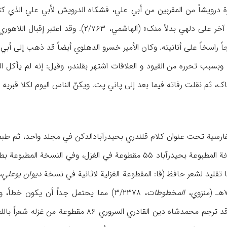
درویشاً من المقربین من أبي علي، فشکاه الدرویش لأبي علي الذي کتب 
راسخاً علی أنانیته. وکان الأمیر خسرو الدهلوي أیضاً قد ذهب إلی أبي علي
، ثم نقلت رفاته فیما بعد إلی پاني پت. ویکنّ الناس الیوم لکلا قبریه الاحت
رسیة تحت عنوان کلام قلندري بحیدرآبادالدکن في مجلد واحد، ثم طبع
قلید لشعر حافظ (قا: المقطوعة الغزلیة لاثانیة في نسخة
دیوان بوعلي
،
المخطوطات