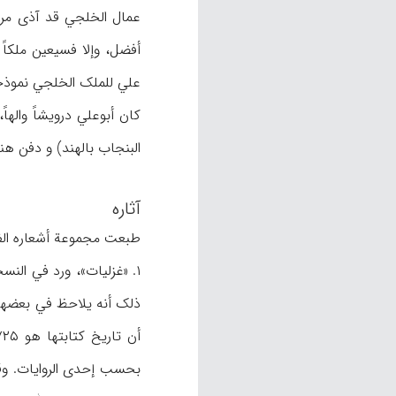
عمال الخلجي قد آذی مرة 
علي للملک الخلجي نموذجاً 
البنجاب بالهند) و دفن هناک
آثاره
طبعت مجموعة أشعاره الفا
ذلک أنه یلاحظ في بعضها ت
أن تاریخ کتابتها هو ۷۲۵هـ (منزوي،