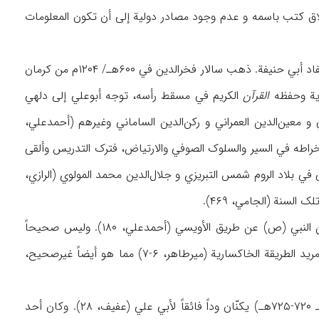
عرائها. أدی اختلاق کتب باسمه و عدم وجود مصادر دولیة إلی أن تکون المعلومات
وأمه بیبي حافظة جمال أخت شاه محمد الکرماني من کبار المتصوفة، وأبوه سالار فخرالدین من أحفاد أبي حنیفة. ذهب سالار فخرالدین في ۶۰۰هـ/ ۱۲۰۴م من کرمان
دیة وحفظه
القرآن
الکریم في مسقط رأسه، توجه أبوعلي إلی دلهي
و معین‌الدین العمراني و رکن‌الدین الساماني وغیرهم (أحمدعلي،
 انخراطه في السیر والسلوک الصوفي والارتیاض، فترک التدریس وألقی
لآفاق و السفر في بلاد العرب و العجم (م.ن، ۱۷۸-۱۷۹). قیل إنه التقی في بلاد الروم شمس‌ التبریزي و جلال‌الدین محمد المولوي (الرازي،
لاتعرف سلسلة طریقته في التصوف علی وجه الدقة، فقد قال البعض إنه کان قد نال الفیض من النبي (ص) عن طریق الأویسي (أحمدعلي، ۱۸۰). ولیس صحیحاً
ارتباطه بالخواجه قطب‌الدین بختیار الکاکة و نظام الدین أولیاء (الدهلوي، ۱۲۹). و اعتبره البعض مرید الطریقة الخاکساریة (میرطاهر، ۶-۷) مما هو أیضاً غیرصحیح،
ومن بین ملوک دلهي کان علاءالدین محمد الخلجي (حکـ ۶۹۵-۷۱۵هـ) و غیاث‌الدین تغلق (حکـ ۷۲۰-۷۲۵هـ) یکنّان وداً فائقاً لأبي علي (عفیف، ۲۸). وکان أحد