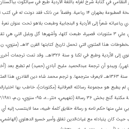
النظامي في کتابة شرح لغزله باللغة الأردیة طبع في سیالکوت بباکستان تحت
دي رباعیاته شعراً إلی الأردیة و البنجابیة وطبعت بلاهو تحت عنوان نعرۀ ق
ذا المثنوي التي تحمل تاریخ کتابتها القرن ۱۲هـ (منزوي، ن.م، ۴/۳۱۲۵-۳۱۲۶،
ظهرور أحمدخان هذا المثنوي إلی الأردیة وطبع 
وي إلی البنجابیة شعراً، طبع بلاهور في ۱۳۷۷هـ.
هیمي، «نثر...»، ۹۵؛ منزوي، ن.م، ۳/۱۹۸۱).
بي علي منها
حکم نامه
و
رسالة حقایق کلمۀ طیبه
، مما لاینتسب إلیه أي من