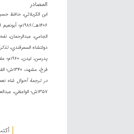
المصادر
ابن الکربلائي، حافظ حس
۱۴۰۶هـ/۱۹۸۶م؛ أبونعیم الأصفهاني، أحمد،
الجامي، عبدالرحمان،
نفح
دولتشاه السمرقندي،
تذکرة
پدرسن، لیدن، ۱۹۶۰م؛ علاءالدولة السمناني، أحمد،
فرخ، مشهد، ۱۳۴۰ش؛ القشیري، عبدالکریم،
در ترجمۀ أحوال شاه نعم
۱۳۵۷ش؛ الواعظي، عبدالعزیز، «رساله در سیر حضرت شاه نعمت الله ولي»،
أکتب