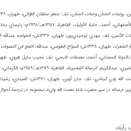
ین،
روضات الجنان وجنات الجنان
، تقـ: جعفر سلطان القرّائي، طهران، ۱۳۴۹ش؛ ابن الملقن، عمر،
حلیة الأولیاء
، القاهرة، ۱۳۵۷هـ/۱۹۳۸م؛ پارساي بخارایي، محمد،
ات الأنس
، تقـ: مهدي توحیدي‌پور، طهران، ۱۳۳۶ش؛ الخواجه عبدالله الأنصاري،
 الشعراء
، طهران، ۱۳۳۸ش؛ السرّاج الطوسي، عبدالله،
اللمع في التصوف
، ت
مصنفات فارسي
، تقـ: نجیب مایل هروي، طهران، ۱۳۶۹ش؛ فصیح الخوافي،
الرسالة القشیریة
، القاهرة، ۱۳۷۹هـ/۱۹۵۹م؛ الکرماني، عبدالرزاق، «تذکره در مناقب حضرت شاه نعمت الله ولي»،
ت الله ولي کرماني
، تقـ: جان أوین، طهران، ۱۳۶۱ش؛ المیبدي، رشیدالدین،
مجموعه در ترجمۀ أحوال
 رأیك