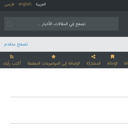
العربیة
english
فارسی
تصفح متقدم
لة
الإحالة
المشارکة
الإضافة إلی الموضوعات المفضلة
أکتب رأیك