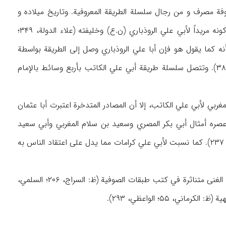
۳۴۰هـ/ ۹۵۱م)، من کبار مشایخ متصوفة مصرف و من رجال سلسلة الطریقة المعروفیة. وتاریخ میلاده و
مسقط رأسه غیرمعروفین، کما لم ترد معلومات عن تفاصیل حیاته و أسلوبه في التصوف سوی کونه مریداً لأبي علي الروذباري (ن.ع) وخلیفته (علاء الدولة، ۳۴۹؛
إلیه دائماً ب« «سیّدنا»، ذلک أنه کما یقول هو فإن أبا علي الروذباري وصل إلی الطریقة بواسطة
الشریعة، بینما وصل هو من الحقیقة إلی الشریعة (ابن الکربلائي، ۲/۳۵۰؛ الخواجه عبدالله، ۳۸۲-۳۸۳). وتتصل سلسلة طریقة أبي علي الکاتب بأربع وسائط بالإمام
۲۰۰) والمیبدي (۳/۳۸۶) عن صحبة أبي عثمان المغربي لأبي علي الکاتب، إلا أن المصادر المتدخرة اعتبرت أبا عثمان
ره أمثال أبي بکر المصري وسعید بن سلام المغربي وأبي سعید
الخراز، وروی بعض کلام الخراز (السلمي، ۲۲۴، ۴۰۱؛ القشیري، ۳۲؛ الخواجه عبدالله، ۳۸۲؛ ابن الملقن، ۲۳۷). کما نسبت لأبي علي کرامات مما یدل علی اعتقاد الناس به
لم یبق أثر من أبي علي الکاتب، إلا أن أقواله عن الموضوعات الرئیسة للتصوف مثل الصبر و لافقر و الغنی متناثرة في کتب طبقات الصوفیة (ظ: السراج، ۲۰۶؛ السلمي،