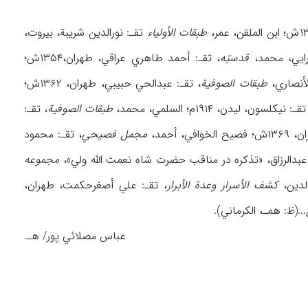
طبقات الأولیاء
تقـ: نورالدین شریبة، بیروت،
قدسیّه
، تقـ: أحمد طاهري عراقي، طهران،۱۳۵۴ش؛
طبقات الصوفیة
، تقـ: عبدالحي حبیبي، طهران، ۱۳۶۲ش؛
قـ: نیکلسون، لیدن، ۱۹۱۴م؛ السلمي، محمد،
طبقات الصوفیة
، تقـ:
 أحمد،
مجمل فصیحي
، تقـ: محمود
مجموعه
کشف الأسرار وعدة الأبرار
، تقـ: علي أصغرحکمت، طهران،
...(ظ: همـ، الکرماني).
عباس مصلائي پور/ هـ.