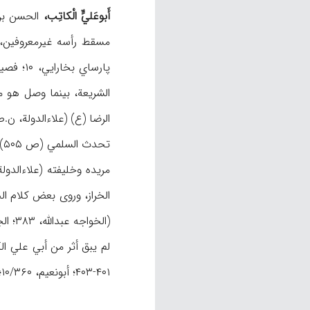
أَبوعَليٍّ الْکاتِب،
الرضا (ع) (علاءالدولة، ن.ص؛ دول
مریده وخلیفته (علاءالد
(الخواجه عبدالله، ۳۸۳؛ الجامي، ۲۰۳؛ ابن الکربلائي، ۲/۳۴۸-۳۴۹).
۴۰۱-۴۰۳؛ أبونعیم، ۱۰/۳۶۰؛ ابن الملقن، ۵۷-۵۸). وقد ورد اسم أبي علي ضمن مشایخ فرقة النعمة اللهیة (ظ: الکرماني، ۵۵؛ الواعظي، ۲۹۳).