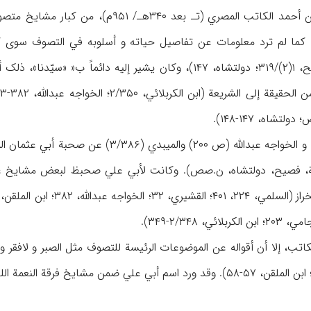
الحسن بن أحمد الکاتب المصري (تـ بعد 
پارساي بخارایي، ۱۰؛ فصیح، ۱(۲)/۳۱۹؛ دولتشاه، ۱۴۷)، وکان یشیر 
تشاه، ۱۴۷-۱۴۸).
تحدث السلمي (ص ۵۰۵) و الخواجه عبدالله (ص 
ولة، فصیح، دولتشاه، ن.صص). وکانت لأبي علي صحبظ لبعض مشایخ عص