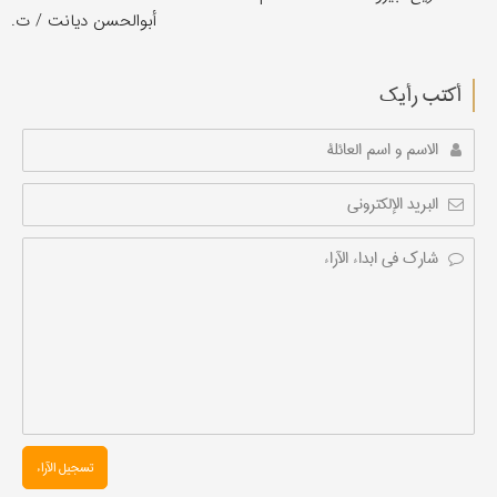
أبوالحسن دیانت / ت.
أکتب رأیك
تسجیل الآراء