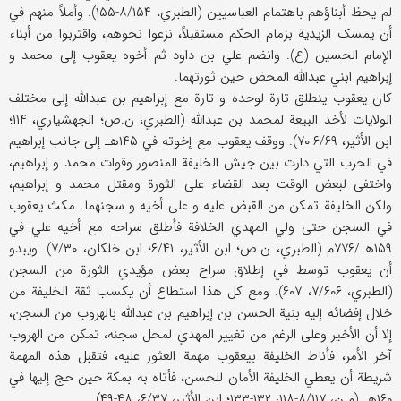
لم یحظ أبناؤهم باهتمام العباسیین (الطبري، ۸/۱۵۴-۱۵۵). وأملاً منهم في
أن یمسک الزیدیة بزمام الحکم مستقبلاً، نزعوا نحوهم، واقتربوا من أبناء
الإمام الحسین (ع). وانضم علي بن داود ثم أخوه یعقوب إلی محمد و
إبراهیم ابني عبدالله المحض حین ثورتهما.
کان یعقوب ینطلق تارة لوحده و تارة مع إبراهیم بن عبدالله إلی مختلف
الولایات لأخذ البیعة لمحمد بن عبدالله (الطبري، ن.ص؛ الجهشیاري، ۱۱۴؛
ابن الأثیر، ۶/۶۹-۷۰). ووقف یعقوب مع إخوته في ۱۴۵هـ إلی جانب إبراهیم
في الحرب التي دارت بین جیش الخلیفة المنصور وقوات محمد و إبراهیم،
واختفی لبعض الوقت بعد القضاء علی الثورة ومقتل محمد و إبراهیم،
ولکن الخلیفة تمکن من القبض علیه و علی أخیه و سجنهما. مکث یعقوب
في السجن حتی ولي المهدي الخلافة فأطلق سراحه مع أخیه علي في
۱۵۹هـ/۷۷۶م (الطبري، ن.ص؛ ابن الأثیر، ۶/۴۱؛ ابن خلکان، ۷/۳۰). ویبدو
أن یعقوب توسط في إطلاق سراح بعض مؤیدي الثورة من السجن
(الطبري، ۷/۶۰۶، ۶۰۷). ومع کل هذا استطاع أن یکسب ثقة الخلیفة من
خلال إفضائه إلیه بنیة الحسن بن إبراهیم بن عبدالله بالهروب من السجن،
إلا أن الأخیر وعلی الرغم من تغییر المهدي لمحل سجنه، تمکن من الهروب
آخر الأمر، فأناط الخلیفة بیعقوب مهمة العثور علیه، فتقبل هذه المهمة
شریطة أن یعطي الخلیفة الأمان للحسن، فأتاه به بمکة حین حج إلیها في
۱۶۰هـ (م.ن، ۸/۱۱۷-۱۱۸، ۱۳۲-۱۳۳؛ ابن الأثیر، ۶/۳۷، ۴۸-۴۹).