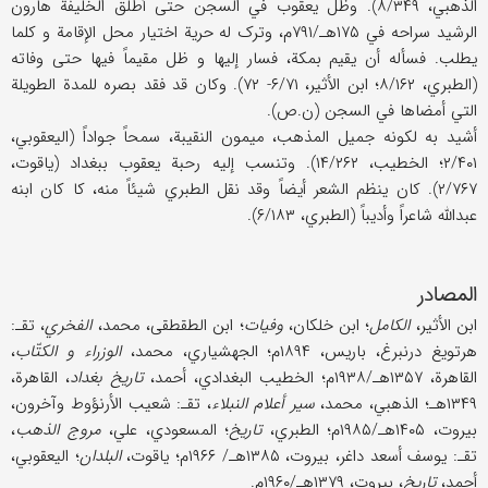
الذهبي، ۸/۳۴۹). وظل یعقوب في السجن حتی أطلق الخلیفة هارون
الرشید سراحه في ۱۷۵هـ/۷۹۱م، وترک له حریة اختیار محل الإقامة و کلما
یطلب. فسأله أن یقیم بمکة، فسار إلیها و ظل مقیماً فیها حتی وفاته
(الطبري، ۸/۱۶۲؛ ابن الأثیر، ۶/۷۱- ۷۲). وکان قد فقد بصره للمدة الطویلة
التي أمضاها في السجن (ن.ص).
أشید به لکونه جمیل المذهب، میمون النقیبة، سمحاً جواداً (الیعقوبي،
۲/۴۰۱؛ الخطیب، ۱۴/۲۶۲). وتنسب إلیه رحبة یعقوب ببغداد (یاقوت،
۲/۷۶۷). کان ینظم الشعر أیضاً وقد نقل الطبري شیئاً منه، کا کان ابنه
عبدالله شاعراً وأدیباً (الطبري، ۶/۱۸۳).
المصادر
ابن الأثیر،
الکامل
؛ ابن خلکان،
وفیات
؛ ابن الطقطقی، محمد،
الفخري
، تقـ:
هرتویغ درنبرغ، باریس، ۱۸۹۴م؛ الجهشیاري، محمد،
الوزراء و الکتّاب
،
القاهرة، ۱۳۵۷هـ/۱۹۳۸م؛ الخطیب البغدادي، أحمد،
تاریخ بغداد
، القاهرة،
۱۳۴۹هـ؛ الذهبي، محمد،
سیر أعلام النبلاء
، تقـ: شعیب الأرنؤوط وآخرون،
بیروت، ۱۴۰۵هـ/۱۹۸۵م؛ الطبري،
تاریخ
؛ المسعودي، علي،
مروج الذهب
،
تقـ: یوسف أسعد داغر، بیروت، ۱۳۸۵هـ/ ۱۹۶۶م؛ یاقوت،
البلدان
؛ الیعقوبي،
أحمد،
تاریخ
، بیروت، ۱۳۷۹هـ/۱۹۶۰م.