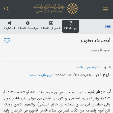
الصور في المقالة
مواصفات المقالة
المشارکة
نص المقالة
أبوعبدالله یعقوب
أبوعبدالله یعقوب
المؤلف
:
ابوالحسن دیانت
تاریخ آخر التحدیث
:
1443/1/4 ۱۲:۲۶:۵۷
تاریخ تألیف المقالة
أَبو عَبْدِاللَّهِ یَعْقوب،
ابن داود بن عمر بن طهمان (تـ ۱۸۶، أو ۱۸۷هـ/ ۸۰۲، أو
۸۰۳م)، وزیر المهدي العباسي. و کان في الأصل من موالي بني سُلیم (مولی
والي خراسان أبي صالح عبدالله بن خازم السُلَمي)، ولایعرف تاریخ ولادته.
کان أبوه وأعمامه من کتّاب نصر بن سیّار، الأمیر الأموي في خراسان ولهذا