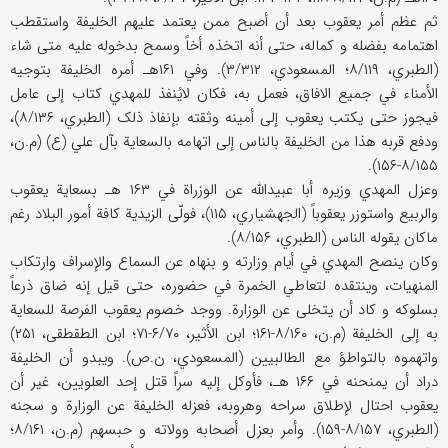
ثم عظم أمر یعقوب بعد أن أصبح ممن یعتمد علیهم الخلیفة واستقطب
اهتمامه بفضله و کماله، حتی أنه اتخذه أخاً وسمح بدخوله علیه متی شاء
(الطبري، ۸/۱۱۹؛ المسعودي، ۳/۳۱۲). وفي ۱۶۱هـ أمره الخلیفة بتوجیه
الأمناء في جمیع الافاق، فعمل به، فکان لایُنفذ للمهدي کتاب إلی عامل
فیجوز حتی یکتب یعقوب إلی أمینه وثقته بإنفاذ ذلک (الطبري، ۸/۱۳۶)،
ودفع قربه هذا من الخلیفة بالناس إلی اتهامه بالسعایة بآل علي (ع) (م.ن،
۸/۱۵۵-۱۵۶).
وعزل المهدي وزیره أبا عبیدالله عن الوزراة في ۱۶۳ هـ بسعایة یعقوب
والربیع واستوزر یعقوباً (الجهشیاري، ۱۱۵)، فولّی الزیدیة کافة أمور البلاد رغم
ماکان یقوله الناس (الطبري، ۸/۱۵۶).
وکان ینصح المهدي في أیام وزارته و بنهاه عن السماع والإسراف وارتکاب
المنهیات، وینتقده لتعاطي الخمرة في حضوره، حتی قیل إنه ضاق ذرعاً
بسلوکه و کاد أن یتخلی عن الوزارة. ووجد خصوم یعقوب الفرصة للسعایة
به إلی الخلیفة (م.ن، ۸/۱۶۰-۱۶۱؛ ابن الأثیر، ۶/۷۰-۷۱؛ ابن الطقطقی، ۲۵۱)
واتهموه بالتواطؤ مع الطالبیین (المسعودي، ن.ص). ویبدو أن الخلیفة
دراد أن یمنحنه في ۱۶۶ هـ، فأوکل إلیه سراً قتل إحد العلویین، غیر أن
یعقوب احتال لإطلاق سراحه وهروبه، فعزله الخلیفة عن الوزارة و سجنه
(الطبري، ۸/۱۵۷-۱۵۹). وأمر بعزل أصحابه وولاته و حبسهم (م.ن، ۸/۱۶۱؛