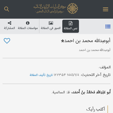
الصور في المقالة
مواصفات المقالة
المشارکة
نص المقالة
أبوعبدالله محمد بن احمد*
أبوعبدالله محمد بن احمد
المؤلف
:
تاریخ آخر التحدیث
:
1443/1/4 ۱۲:۲۳:۵۴
تاریخ تألیف المقالة
أَبو عَبْدِاللَّهِ مُحَمَّدُ بنُ أَحمَد،
ظ: السالمیة.
أکتب رأیك