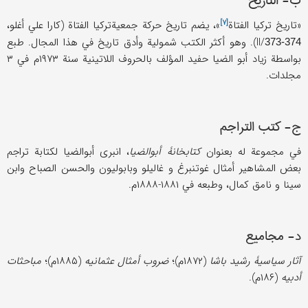
ب- التاریخ
[۷]
«
تاریخ ترکیا الفتاة
»، یضم تاریخ حرکة جمعیةترکیا الفتاة (کارا علي أغلو،
II/
). وهو أکثر الکتب شمولیة وأدق تاریخ في هذا المجال. طبع
373-374
بواسطة زیاد أبو الضیا حفید المؤلف بالحروف اللاتینیة سنة ۱۹۷۳م في ۳
مجلدات.
ج- کتب التراجم
في مجموعة له بعنوان
کتابخانۀ أبوالضیا
، انبری أبوالضیا لکتابة تراجم
بعض المشاهیر أمثال غوتنبرغ و غالیلو وبابولیون والحسن الصباح وابن
سینا و نامق کمال، وطبعه في ۱۸۸۱-۱۸۸۸م.
د- مجامیع
آثار سیاسیۀ رشید باشا
(۱۸۷۲م)؛
ضروب أمثال عثمانیه
(۱۸۸۵م)؛
مباحثات
أدبیه
(۱۸۶م).