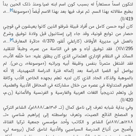
لتکون اسماً مستعاراً له بسبب کون اسم ابنه ضیا.ومنذ ذلک الحین بدأ
[۲]
بطبع مقالاته بهذا السم. ثم عرف فیها بعد بهذا الاسم أیضاً («
موسوعة
...»،
).
II/
419
کان أبوه حسن کامل من أفراد قبیلة شرفلو الذین کانوا یعیشون في قوچي
حصار من توابع قونیة، وقد جاء إلی إستانبول قبل ولادة توفیق وشرع
[۳]
بالعمل في مدیریة الأوقاف (کاراعلي أغلو، II/
؛ «
دائرة المعارف
...»،
370
XIV/
). فقد توفیق أباه و هو في الثامنة من عمره، وطبقاً للتقلید
295
السائد في النظام الإداري العثماني الذي کان یطلق علیه: «ما خلّفه الأب»،
فقد اشتغل متمرناً بنفس وظیفة أبیه وبراتبه («موسوعة»، ن.ص). لم
یواصل أبو الضیا الدراسة بعد إکماله فترة الدراسة التمهیدیة، إلا أنه
بالموهبة والذکاء الحاد الذي کان لدیه تعلم بجهده الخاص الأدب وکافة
العلوم المتداولة في عصره من خلال مشارکته في المحافل الأدبیة والعلمیة،
بل وتعلم تدریجیاً اللغات العربیة والفارسیة و الفرنسیة والألمانیة (ن.م،
).
II/
420
وفي بدایة شبابه تعرف إلی نامق کمال (تـ ۱۳۰۶هـ/۱۸۸۸م)، الشاعر الترکي
و المصلح الذائع الصیت، وتعرف بواسطته إلی إبراهیم شناسي ۰تـ
۱۲۸۸هـ/۱۸۷۱م) الشاعر و الکاتب وأحد مؤسسي جمعیة ترکیا الفتاة،
وأصبح من أتباع المدرسة السیاسیي والأدبیة لنامق کمال (بروسه لي،