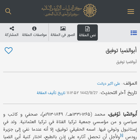
الصور في المقالة
مواصفات المقالة
المشارکة
نص المقالة
أبوالضیا توفیق
أبوالضیا توفیق
المؤلف
:
علی اکبر دیانت
تاریخ آخر التحدیث
:
1442/9/27 ۱۱:۱۲:۵۲
تاریخ تألیف المقالة
أَبوالضّیا تَوْفیق،
محمد (۱۲۶۵-۱۳۳۱هـ/ ۱۸۴۹-۱۹۱۳م)، صحفي و کاتب و
سیاسي و من مؤسسي جمعیة ترکیا الفتاة في ترکیا العثمانیة. ولد في
إستانبول وتوفي فیها. اسمه الحقیقي توفیق، إلا أنه عندما نفي إلی جزیرة
[۱]
رودس
ولأجل أن تحصل آثاره علی إذن بالطبع، اختار کنیة أبي الضیا