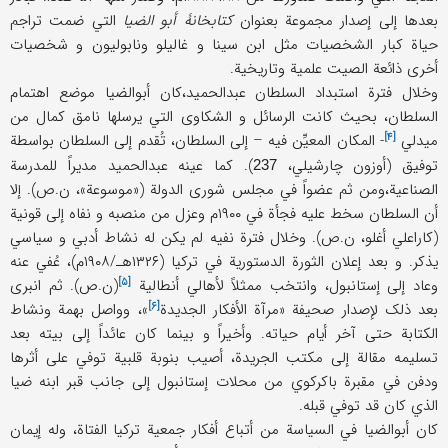
بعدها إلی إصدار مجموعة بعنوان
کتابخانۀ أبو الضیا
التي ضمت تراجم
حیاة کبار الشخصیات مثل ابن سینا و غالیلو ونابولیون و شخصیات
أخری ذائعة الصیت علمیة وتاریخیة.
وخلال فترة استبداد السلطان عبدالحمید،کان أبوالضیا موضع اهتمام
السلطان، بحیث کانت الرسائل و الشکاوی التي یرسلها نامق کمال من
[۴]
میدلي
- المکان المعیِّن فیه – إلی السلطان، تُقدم إلی السلطان بواسطة
توفیق (أوزون چارشیلي،
). کما عینه عبدالحمید مدیراً للمدرسة
237
الصناعیة،ومن ثم عضواً في مجلس شوری الدولة («موسوعة»، ن.ص). إلا
أن السلطان سخط علیه فجأة في ۱۹۰۰م وعزل من منصبه و نفاه إلی قونیة
(کاراعلي أغلو، ن.ص). وخلال فترة نفیه لم یکن له نشاط أدبي و سیاسي
یذکر. و بعد إعلان الثورة الدستوریة في ترکیا (۱۳۲۶هـ/۱۹۰۸م)، عُفي عنه
[۵]
وعاد إلی إستانبول، وانتخب ممثلاً لأهالي
أنطالیة
(ن.ص). ثم انبری
[۶]
بعد ذلک لإصدار صحیفة «
مرآة الأفکار الجدیدة
»، وواصل بهمة ونشاط
الکتابة حتی آخر أیام حیاته. وأخیراً و بینما کان عائداً إلی بیته بعد
تسلیمه مقالة إلی مکتب الجریدة، أصیب بنوبة قلبیة توفي علی أثرها
ودفن في مقبرة باکرکوي من محلات إستانبول إلی جانب قبر ابنه ضیا
الذي کان قد توفي قبله.
کان أبوالضیا في السیاسة من أتباع أفکار جمعیة ترکیا الفتاة، وله إیمان