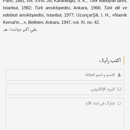
Paris, 1881, vol. XVIII; JA; Karanlioġlu, S. K.,
Türk edebiyati tarihi
,
Istanbul, 1982;
Türk ansiklopedisi
, Ankara, 1966;
Türk dili ve
edebiuti ansiklopedisi
, Istanbul, 1977; UzunçarŞili, I. H., «Namik
Kemal’in…»,
Belleten
, Ankara, 1947, vol. XI, no. 42.
علي أکبر دیانت/ هـ.
أکتب رأیك