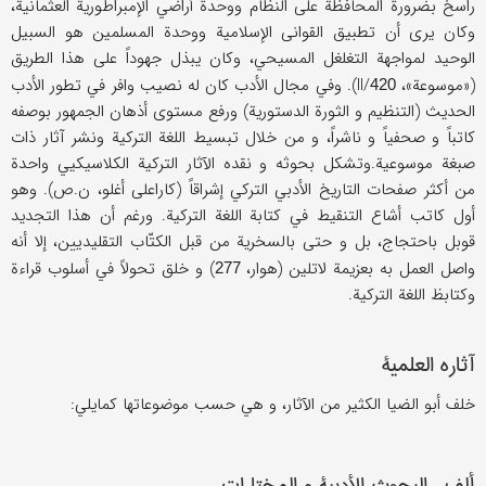
راسخ بضرورة المحافظة علی النظام ووحدة أراضي الإمبراطوریة العثمانیة،
وکان یری أن تطبیق القوانی الإسلامیة ووحدة المسلمین هو السبیل
الوحید لمواجهة التغلغل المسیحي، وکان یبذل جهوداً علی هذا الطریق
(«موسوعة»، II/
). وفي مجال الأدب کان له نصیب وافر في تطور الأدب
420
الحدیث (التنظیم و الثورة الدستوریة) ورفع مستوی أذهان الجمهور بوصفه
کاتباً و صحفیاً و ناشراً، و من خلال تبسیط اللغة الترکیة ونشر آثار ذات
صبغة موسوعیة.وتشکل بحوثه و نقده الآثار الترکیة الکلاسیکیي واحدة
من أکثر صفحات التاریخ الأدبي الترکي إشراقاً (کاراعلی أغلو، ن.ص). وهو
أول کاتب أشاع التنقیط في کتابة اللغة الترکیة. ورغم أن هذا التجدید
قوبل باحتجاج، بل و حتی بالسخریة من قبل الکتّاب التقلیدیین، إلا أنه
واصل العمل به بعزیمة لاتلین (هوار،
) و خلق تحولاً في أسلوب قراءة
277
وکتابظ اللغة الترکیة.
آثاره العلمیة
خلف أبو الضیا الکثیر من الآثار، و هي حسب موضوعاتها کمایلي:
ألف- البحوث الأدبیة و المختارات