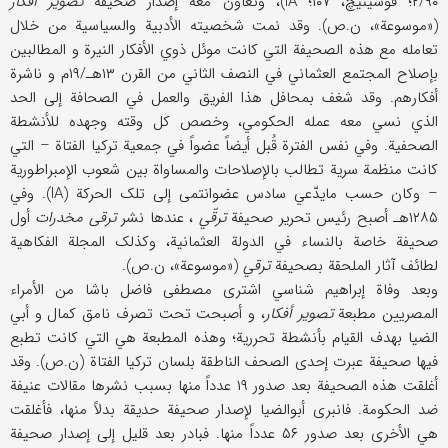
۲/۹۰؛ فوسینیچ، ۱۰۷؛ IA)، وتعاون معه إصدار صحیفة
تصویر أفکار
(«موسوعة»، ن.ص). وقد نمت شخصیته الأدبیة والسیاسیة من خلال
تعامله مع هذه الصحیفة التي کانت موئل ذوي الأفکار النیرة و المطالبین
بإصلاح المجتمع العثماني في النصف الثاني من القرن ۱۳هـ/۱۹م و ناشرة
أفکارهم. وقد شغف بمحافل هذا الفریق والعمل في الصحافة إلی الحد
الذي نسي معه عمله الحکومي، وخصص کل وقته وجهده للأنشطة
الصحفیة. وفي نفس الفترة قُبل أیضاً عضواً في جمعیة ترکیا الفتاة – التي
کانت منظمة سریة تطالب بالإصلاحات والمساواة بین شعوب الإمبراطوریة
– وکان حسب مایدّعي سادس عضوانتمی إلی تلک الحرکة (IA). وفي
۱۲۸۵هـ أصبح رئیس تحریر صحیفة
ترقّي
، عندها نشر
ترقی مخدرات
أول
صحیفة خاصة بالنساء في الدولة العثمانیة، وکذلک المجلة الفکاهیة
لطائف آثار الملحقة بصحیفة
ترقي
(«موسوعة»، ن.ص).
وبعد وفاة إبراهیم شناسي اشتری مصطفی فاضل باشا من الأمراء
المصریین مطبعة
تصویر أفکار
، و أصبحت تحت تصرف نامق کمال و أبي
الضیا بهدف القیام بأنشطة تحرریة؛ وهذه المطبعة هي التي کانت تطبع
فیها صحیفة عبرت إحدی الصحف الناطقة بلسان ترکیا الفتاة (ن.ص). وقد
أغلقت هذه الصحیفة بعد صدور ۱۹ عدداً منها بسبب نشرها مقالات عنیفة
ضد الحکومة. فانبری أبوالضیا لإصدار صحیفة حدیقة بدلاً منها، فأغلقت
هي الأخری بعد صدور ۵۶ عدداً منها. فبادر بعد قلیل إلی إصدار صحیفة