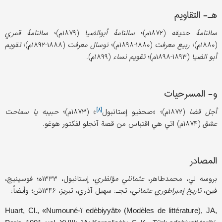
هـ- التقاویم
سالنامۀ حدیقه
(۱۸۷۲م)؛
سالنامۀ أبوالضیا
(۱۸۷۹م)؛
سالنامۀ قمري
(۱۸۸۰م)؛
ربیع معرفت
(۱۸۸۰-۱۸۹۸م)؛
نوسال معرفت
(۱۸۸۸-۱۸۹۲م)؛
تقویم
أبو الضیا
(۱۸۹۳-۱۸۹۸م)؛
تقویم نساء
(۱۸۹۹م).
و- المسرحیات
[۸]
أجل قضا
(۱۸۷۲م)؛ «
صحفیو إستانبول
» (۱۸۷۳م)؛
حبیبه یا سماحت
عشق
(۱۸۷۴م) اتي هي اقتباس من قصة آنجلو لفکتور هوغو.
المصادر
بروسه لي، محمدطاهر،
عثمانلي مؤلفلري
، إستانبول، ۱۳۳۳ه؛ فوسینیچ،
فین،
تاریخ إمبراطوري عثماني
، تجـ: سهیل آذري، تبریز، ۱۳۴۶ش؛ وأیضاً:
Huart, Cl., «Numouné-ï edèbiyyât» (Modèles de littérature), JA,