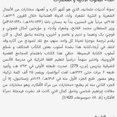
نمونۀ أدبیات عثمانیه
، الذي هو أشهر آثاره و أهمها، مختارات من الأعمال
الشعریة و النثریة لشعراء وأباء الدولة العثمانیة خلال القرون ۹-۱۳هـ/
۱۵-۱۹م، مرتباً علی السنین، بدأ به بسنان باشا (۸۴۴-۸۹۱هـ/ ۱۴۴۰-۱۴۸۶م)
وزیر السلطان محمد الفاتح، وشعراء وأدباء و مؤرخین أمثال فضولي و
قوچي بک ونعیما و ندیم و عاصم و آخرین، وختمه بنامق کمال. و کان
یقدم ترجمة موجزة لحیاة کل واحد منهم، مع نقد لنموذج من آثاره.وقد
انتقد في أرجاءکتابه هذا بشدة أسلوب بعض الکتّاب المتکلف و شجّع
أسلوب الکتابة البسیطة. حظي هذا الکتاب باهتمام المجامع العلمیة
الأوروبیة، واختیر منهجاً دراسیاً لتعلیم اللغة الترکیة في مدرسة الألسن
الشرقیة بباریس (م.ن،
). صدرت طبعته الأولی في ۱۲۹۳ هـ، وأعید
279
طبعه ۶ مرات حتی ۱۳۳۲هـ؛
لغت أبوالضیا
، ویضم ۲۵ ألف کلمة ترکیة؛
وهو مصور. طبع الجزء الأول منه في ۱۳۰۶هـ/ ۱۸۸۹م بإستانبول، إلا أن
الجزء الثاني منه لم یطبع؛ «مختارات من مرآة الأفکار»، وهو مختارات من
مقالات إبراهیم شناسي ونامق کمال التي کانت قد نشرت فيمجلة «مرآة
الأفکار» (ظ: IA؛ «موسوعة»، II/
).
420