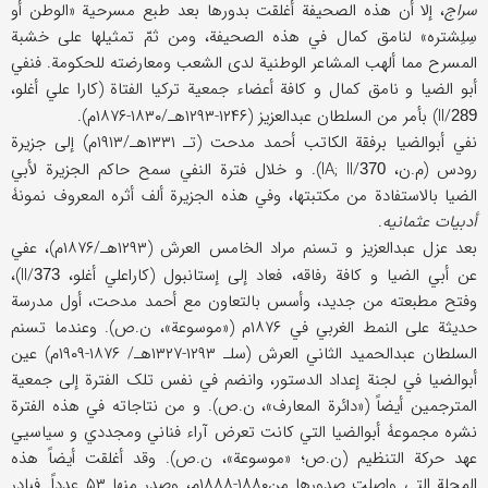
سراج
، إلا أن هذه الصحیفة أغلقت بدورها بعد طبع مسرحیة «الوطن أو
سِلِشتره» لنامق کمال في هذه الصحیفة، ومن ثمّ تمثیلها علی خشبة
المسرح مما ألهب المشاعر الوطنیة لدی الشعب ومعارضته للحکومة. فنفي
أبو الضیا و نامق کمال و کافة أعضاء جمعیة ترکیا الفتاة (کارا علي أغلو،
II/
) بأمر من السلطان عبدالعزیز (۱۲۴۶-۱۲۹۳هـ/۱۸۳۰-۱۸۷۶م).
289
نفي أبوالضیا برفقة الکاتب أحمد مدحت (تـ ۱۳۳۱هـ/۱۹۱۳م) إلی جزیرة
رودس (م.ن، IA; II/
). و خلال فترة النفي سمح حاکم الجزیرة لأبي
370
الضیا بالاستفادة من مکتبتها، وفي هذه الجزیرة ألف أثره المعروف نمونۀ
أدبیات عثمانیه
.
بعد عزل عبدالعزیز و تسنم مراد الخامس العرش (۱۲۹۳هـ/۱۸۷۶م)، عفي
عن أبي الضیا و کافة رفاقه، فعاد إلی إستانبول (کاراعلي أغلو، II/
)،
373
وفتح مطبعته من جدید، وأسس بالتعاون مع أحمد مدحت، أول مدرسة
حدیثة علی النمط الغربي في ۱۸۷۶م («موسوعة»، ن.ص). وعندما تسنم
السلطان عبدالحمید الثاني العرش (سلـ ۱۲۹۳-۱۳۲۷هـ/ ۱۸۷۶-۱۹۰۹م) عین
أبوالضیا في لجنة إعداد الدستور، وانضم في نفس تلک الفترة إلی جمعیة
المترجمین أیضاً («دائرة المعارف»، ن.ص). و من نتاجاته في هذه الفترة
نشره مجموعۀ أبوالضیا التي کانت تعرض آراء فناني ومجددي و سیاسیي
عهد حرکة التنظیم (ن.ص؛ «موسوعة»، ن.ص). وقد أغلقت أیضاً هذه
المجلة التي واصلت صدورها من۱۸۸۰-۱۸۸۸م، وصدر منها ۵۳ عدداً. فبادر