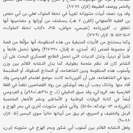
والخمر ووصف الطبیعة (لازار، ۷۸-۸۷).
وقد ورد نصف أبیات مثنویاته تقریباً في تحفة الملوک لعلي بن أبي حفص
بن الفقیه الأصفهاني (القرن ۷ هـ)، یسشتف من أوزانها و مضامینها أنها
تتعلق بـ
آفرین‌نامه
(نفیسي، حواش، ۲۱۵، «کتاب
تحفة الملوک
»،
۵۰۷-۵۱۲؛ قا: لازار، ۹۱-۱۲۷).
وکما یستنتج من الأبیات المتبقیة من هذه المنظومة، أنها مؤلَّفة من قصة
أو مجموعة قصص (ظ: أسدي، ط إقبال، ۳۲۰-۴۱۷) ولعلها تحمل طابعاً و
طنیاً أو دینیاً، وتدل الدبیات التي تحمل الطابع العسکري البحث علی أن
الشاعر کان قد نظم ملحمة بطولیة، کما یدل التشابه القائم بین وزن
وأسلوب هذه المنظومة وبین
الشاهنامه
، أو النماذج المنقولة، أو المقتبسة
منها في
الشاهنامه
، علی أن آفرین‌نامه کانت موضع اهتمام الفردوسي وقد
أفاد منها. ولذلک یجب أن یعد أبوشکور من رواد القصاصین نظماً في اللغة
الفارسیة بعد الرودکي، وقد سبق الدقیقي (تـ ح ۳۷۰هـ/۹۸۰م) و الفردوسي
أیضاً في کتابة الروایات الوطنیة و الأساطیر ونشر الأشعار الملحمیة
(تقي‌زاده، ۱۳؛ نولدکه، ۵۰-۵۱). ولأبي شکور مثنویات أخری في بحر الهزج و
الرمل والخفیف و السریع، لم یبق من أبیاتها حالیاً سوی الیسیر (ظ: لازار،
۸۸-۹۰).
ولعل التشابه القائم بین أسلوب أبي شکور وبحر الهزج في مثنویته (م.ن،