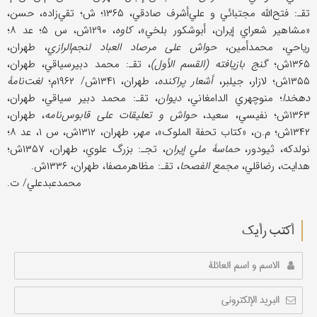
تقـ: فتح‌الله مجتبائي و علي‌أشرف صادقي، ۱۳۶۵؛ ش؛ تقي‌زاده، حسن،
«مشاهیر شعراي إیران، أبوشکور بلخي»،
کاوه
، ۱۲۹۰ش، س ۵؛ عد ۸؛
ریاحي، محمدأمین،
حواش علی مرصاد العباد لنجم‌الرازي
، طهران،
۱۳۶۵ش؛
گنج بازیافته (القسم الأول)
، تقـ: محمد دبیرسیاقي، طهران،
۱۳۵۵ش؛ لازار، جیلبر،
أشعار پراکنده
، طهران، ۱۳۴۱ش/ ۱۹۶۲م؛
لغت‌نامۀ
دهخدا
؛ منوچهري الدامغاني،
دیوان
، تقـ: محمد دبیر سیاقي، طهران،
۱۳۶۳ش؛ نفیسي، سعید،
حواش و تعلیقات علی قابوس‌نامه
، طهران،
۱۳۴۲ش؛ م.ن، «کتاب تحفة الملوک»،
مهر
، طهران، ۱۳۱۲ش، س ۱، عد ۸؛
نولدکه، ثیودور،
حماسۀ ملي إیران
، تجـ: بزرگ علوي، طهران، ۱۳۵۷ش؛
هدایت، رضاقلي،
مجمع الفصحا
، تقـ: مظاهرمصفا، طهران، ۱۳۳۶ش.
محمدعبدعلي/ ت.
أکتب رأیك