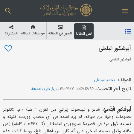
الصور في المقالة
مواصفات المقالة
المشارکة
نص المقالة
أبوشکور البلخي
أبوشکور البلخي
المؤلف
:
محمد عبدعلی
تاریخ آخر التحدیث
:
1442/12/30 ۱۲:۰۳:۲۷
تاریخ تألیف المقالة
أَبوشَکورٍ الْبَلْخيّ،
شاعر و فیلسوف إیراني من القرن ۴ هـ/ ۱۰م. لاتتوفر
معلومات وافیة عن حیاته. لم یرد اسمه في أي مصدر، ووردت کنیته و
نسبته لأول مرة في قصیدة لمنوچهري الدامغاني (تـ ۴۳۲هـ/ ۱۰۴۱م) (ص
۱۴۰)، وتدل نسبته البلخي علی أنه کان من أهالي بلخ، وربما کانت هذه