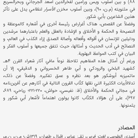
۸۸) و بین أسلوب ویس ورامین لفخرالدین أسعد الجرجاني وبحرالسریع
في مثنویته (م.ن، ۹۰)، وبین أسلوب
مخزن الأسرار
لنظامي یدل علی تأثر
هذین الشاعرین بأبي شکور.
وفضلاً عن القصص، هناک أغرارض رئیسة أخری في أشعاره کالموعظة و
النصیحة و الحکمة و الأخلاق و الإشادة بالعقل والعلم باعتبارهما مرشدین
ودلیلین للإنسان في أقواله وأفعاله وأصالة الصدق إزاء الکذب في العالم، و
النصائح في أدب الحدیث و أمثالها، حیث تتفق جمیعها و أسلوب الفکر و
البیان في کتب المواعظ البهلویة.
ورغم أن أمثال هذه المفاهیم تلاحظ نوعاً مافي آثار شعراء القرن ۴هـ
کشهید البلخي والرودکي و أبي طاهر الخسرواني و الدقیقي، إلا أن
ماتمیزبه أبوشکور هو بعد نظره و عمق تفکیره. وفضلاً عن ذلک،
تدلالأبیات الکثیرة التي نقلها کتّاب القرون التالیة في آثارهم عن آفرین‌نامه
في مجالي الحکمة والأخلاق (ظ: نفیسي، حواش، ۲۲۰-۲۲۱؛ ریاحي، ۶۸۹،
۶۹۷)، علی أن هؤلاء الکتّاب کانوا یولون اهتماماً لأشعار أبي شکور و
یثمنونها.
المصادر
أسدي الطوسي،
لغت فرس
، تقـ: عباس إقبال، طهران، ۱۳۱۹ش؛ م.ن، ن.م،