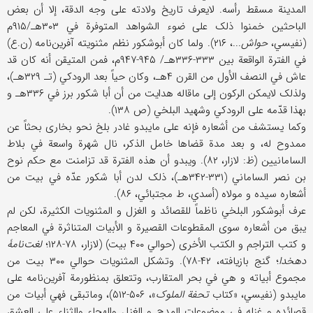
المدینة مسقط رأسه. لایعرف تاریخ ولادته علی وجه الدقة، إلا أن بعض
الباحثین خمنوا ذلک علی ضوء الشواهد المتوفرة في ۳۰۳هـ/۹۱۵م
(نفیسي،
حواش
...، ۲۱۶). ولما کان أبوشکور نظم مثنویته آفرین‌نامه (ن.ع)
في الفترة الواقعة بین ۳۳۳-۳۳۶هـ/ ۹۴۵-۹۴۷م، فمن المتیقن أنه کان قد
عاش في النصف الأول من القرن ۴هـ، وکان حیاً بعد الرودکي (تـ ۳۲۹هـ)،
ولذلک لایمکن الرکون إلی ماقاله هدایت من أن أبا شکور برز في ۳۳۶هـ و
بهذا قدّمه علی الرودکي وشهید البلخي (ص ۱۳۸).
وکما یستشف من أشعاره فإنه علی مایبدو غادر بلخ نحو بخاری بحثاً عن
ممدوح له، و بعد مدة قضاها خامل الذکر، نال شهرة واسعة في بلاط
السامانیین (ظ: لازار، ۸۲). ویبدو أن هذه الفترة قد تزامنت مع حکم نوح
بن نصر الساماني (۳۳۱-۳۴۲هـ)، ذلک لدن أبا شکور عدّه في بیت من
أشعاره سیده و مولاه (أسدي، ط مجتبائي، ۸۶).
عرف أبوشکور البلخي ناظماً للقصائد و الغزل و المثنویات الکثیرة، لکن لم
یبق من أشعاره سوی المقطوعات القصیرة و الأبیات المتناثرة في المعاجم
و کتب التراجم و الکتب الأخری (حوالي ۴۰۰ بیت) (لازار، ۷۸-۱۲۸؛
لغت‌نامۀ
دهخدا
؛ گنج بازیافته، ۴۲-۷۸). وتشکل المثنویات حوالي ۳۰۰ بیت من
مجموع أبیاته و هي في بحر المتقارب، وتتعلق بمنظورمة آفرین‌نامه علی
مایبدو (نفیسي، «کتاب
تحفة الملوک
»، ۵۰۶-۵۱۲)، وماتبقی فهي أبیات من
قصائده و غزله في موضوعات المدح و الغزل والهجاء والثناء علی العشق