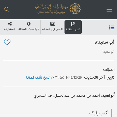
الصور في المقالة
مواصفات المقالة
المشارکة
نص المقالة
أبو سعید*
أبو سعید
المؤلف
:
تاریخ آخر التحدیث
:
1442/12/29 ۲۰:۳۲:۵۵
تاریخ تألیف المقالة
أَبوسَعید،
أحمد بن محمد بن عبدالجلیل، ظ: السجزي
أکتب رأیك