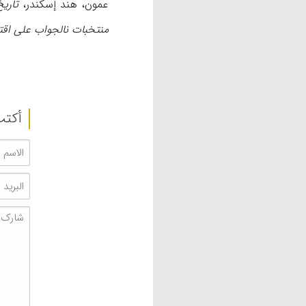
عمون، هند إسکندر،
تاری
منتخبات نالجواب علی اقتر
أکتب