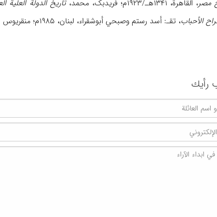
خ مصر
، القاهرة، ۱۳۴۱هـ/۱۹۲۳م؛ فریدبک، محمد،
تاریخ الدولة العلیة الع
اح الأحباب
، تقـ: أسد رستم وصبحي أبوشقراء، لبنان، ۱۹۸۵م؛ منقریوس الصدفي، رزق الله،
 رأیك