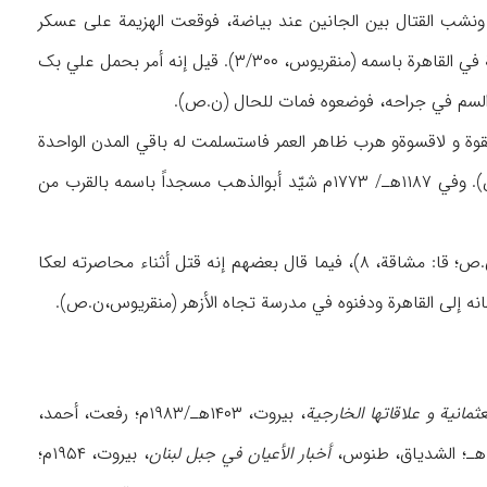
لمفاجئة أن أبا الذهب قدجاء لقتاله (منقریوس، ن.ص)، فعبأ جنوده للقتال في ۱۱۸۶هـ، ونشب القتال بین الجانین عند بیاضة، فوقعت الهزیمة علی عسکر
علي بک (الجبرتي، ۲/۴۱۵-۴۱۶)، وأصبح أبوالذهب باشا مصر ووالیها (رفعت، ن.ص) و قرئت الخطبة في القاهرة باسمه (منقریوس، ۳/۳۰۰). قیل إنه أمر بحمل علي بک
ع السم في جراحه، فوضعوه فمات للحال (ن.ص).
ا بالقوة و لاقسوةو هرب ظاهر العمر فاستسلمت له باقي المدن الواحدة
تلو الأخری، ثم عینه الباب العالي بشکل رسمي والیاً علی مصر و لاشام (منقریوس، وفعت، ن.صص). وفي ۱۱۸۷هـ/ ۱۷۷۳م شیّد أبوالذهب مسجداً باسمه بالقرب من
وقیل عن وفاته إن أهل عکا دسّوا إلیه السم للقسوة التي أبداها في احتلاله لهذه المدینة (سامي،ن.ص؛ قا: مشاقة، ۸)، فیما قال بعضهم إنه قتل أثناء محاصرته لعکا
عثمانیة و علاقاتها الخارجیة
، بیروت، ۱۴۰۳هـ/۱۹۸۳م؛ رفعت، أحمد،
أخبار الأعیان في جبل لبنان
، بیروت، ۱۹۵۴م؛