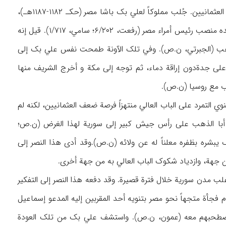
محمد بک خازندار (تـ۱۱۸۹هـ/۱۷۷۵م)، رئیس الأمراء الممالیک بالدیار المصریة في أیام العثمانیین. جُلب مملوکاً لعلي بک باشا مصر (حکـ ۱۱۸۲-۱۱۸۷هـ)،
فأصبح خازنداراً (أمین خزانة) له (الجبرتي، ۲/۴۸۰)، و أخذ یلج باب الرقي فزوّجه علي بک ابنته وقلده منصب رئیس أمراء مصر (رفعت، ۶/۲۰۲؛ سامي، ۱/۷۱۷). قیل إنه
الذهب (الجبرتي، ن.ص). وفي تلک الآونة طمحت نفس علي بک إلی
 علی جدةدون إراقة دماء، ثم توجه إلی مکة و أخرج الشریف منها
التمرد علی الباب العالي منتهزاً فرصة ضعف العثمانیین، لکنه لم
ل أبا الذهب علی رأس جیش کبیر إلی سوریة لهذا الغرض (ن.ص؛
بک یبشره بظفره معلناً له عن ولائه (ن.ص).وقد أدی هذا النصر إلی
ن جهة، وازدیاد شکوک الباب العالي به من جهة أخری.
لب مدن سوریة خلال فترة قصیرة. وقد دفعه هذا النصر إلی التفکیر
فجأة متجهاً نحو مصر بتنویه أحد المقربین إلیه المدعو إسماعیل
ناوئین لعلي بک و اصطحبهم معه (عمون، ن.ص). واستشف علي بک من تلک العودة