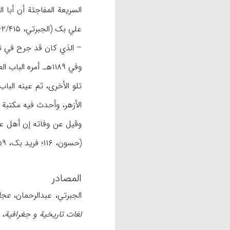
– الذي کان قد جرح في تل
وفي ۱۱۸۹هـ أمره 
الأزهر، وأحدث فیه مکتبة (ظ: الجب
(حسون، ۱۱۶؛ فرید بک، ۳۵۹)، بینما تحدث آخرون عن موته بالوباء (رفعت، ن.ص). نقل جنده جثمانه إلی القاهرة ودفنوه في مدرسة تجاه الأزهر (منقریوس،ن.ص).
المصادر
الجبرتي، عبدالرحمان،
عجائ
لغات تاریخیة و جغرافیة
، إست