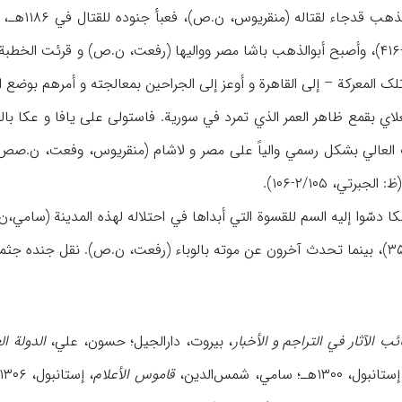
السریعة ا
ک المعرکة – إلی القاهرة و أوعز إلی الجراحین بمعالجته و أمرهم بوض
الباب العلاي بقمع ظاهر العمر الذي تمرد في سوریة. فاستولی علی یافا و عک
رتي، ۲/۱۰۵-۱۰۶).
ب الآثار في التراجم و الأخبار
، بیروت، دارالجیل؛ حسون، علي،
الدولة ال
انبول، ۱۳۰۰هـ؛ سامي، شمس‌الدین،
قاموس الأعلام
، إستانبول، ۱۳۰۶هـ؛ الشدیاق، طنوس،