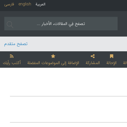
العربیة
english
فارسی
تصفح متقدم
لة
الإحالة
المشارکة
الإضافة إلی الموضوعات المفضلة
أکتب رأیك