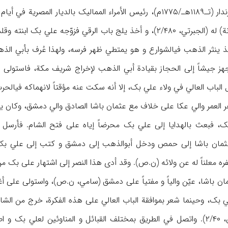
أخذ ینثر الذهب فيالشوارع و هو یمتطي ظهر فرسه، ولهذا عُرف بأبي 
فجهز جیشاً إلی الحجاز بقیادة أبي الذهب لإخراج شریف مکة، فاستولی
لعمر والي عکا علی خلاف مع عثمان باشا الصادق والي دمشق، وکان ینوي 
لک، فبعث بالهدایا إلی علي بک محرضاً إیاه علی فتح الشام. فأرس
۲/۳)، فهرب عثمان باشا إلی حمص ودخل أبوالذهب إلی دمشق و کتب إلی علي 
ه معلناً له عن ولائه (ن.ص). وقد أدی هذا النصر إلی اشتهار علی بک م
ن باشا، عیّن والیاً و مفتیاً علی دمشق (سامي، ن.ص)، واستولی علی أغ
بک، وحینما شعر بموافقة الباب العالي علی هذه الفکرة، خرج من الشام 
بک (عمّون، ۱۸۹؛ الشدیاق، ۲/۴۰). واتصل في الطریق بمختلف القبائل و الم