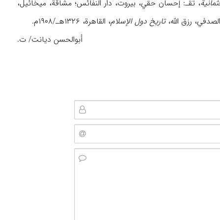
ثمانیة
، تقـ: إحسان حقي، بیروت، دار النفائس؛ مشاقة، میخائیل،
تاریخ دول الإسلام
، القاهرة، ۱۳۲۶هـ/۱۹۰۸م.
أبوالحسن دیانت/ ت.