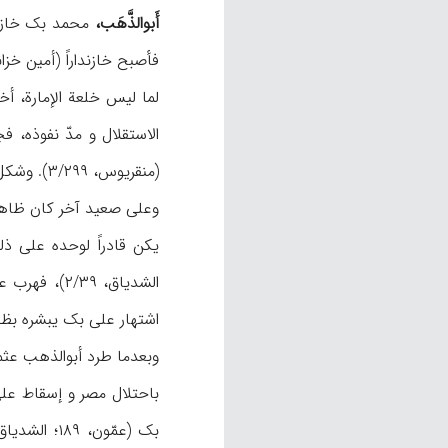
أَبوالذَّهَب،
لما لیس خلعة الإمارة، 
الاستقلال و مدّ نفوذه، 
(منقریوس، ۳/۲۹۹). وشکل الباب العالي في ولاء علي بک، إلا أنه سکت عنه مؤقتاً لانهماکه فيالحرب مع روسیا (ن.ص).
وعلی صعید آخر کان ظاهر ا
یکن قادراً لوحده علی ذ
الشدیاق، ۹
اشتهار علی بک یبشره بظفر
وبعدما طرد أبوالذهب عثما
باحتلال مصر و إسقاط علي 