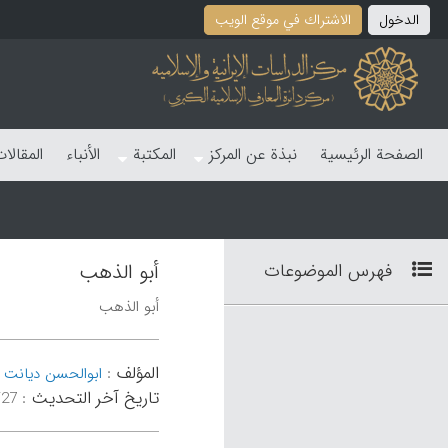
الدخول
الاشتراك في موقع الویب
الصفحة الرئیسیة
نبذة عن المرکز
المکتبة
الأنباء
المقالا
فهرس الموضوعات
أبو الذهب
أبو الذهب
المؤلف
:
ابوالحسن دیانت
تاریخ آخر التحدیث
:
۰۳:۲۱