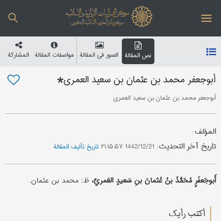
الصور في المقالة
مواصفات المقالة
المشارکة
نص المقالة
أبوجعفر محمد بن عثمان بن سعید العمري*
أبوجعفر محمد بن عثمان بن سعید العمري
المؤلف
:
تاریخ آخر التحدیث
:
1442/12/21 ۲۱:۱۵:۵۷
تاریخ تألیف المقالة
أَبوجَعفَرٍ مُحَمَّدُ بنُ عُثمانَ بنِ سَعیدٍ العَمريّ،
ظ: محمد بن عثمان.
أکتب رأیك