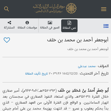
الصور في المقالة
مواصفات المقالة
المشارکة
نص المقالة
أبوجعفر أحمد بن محمد بن خلف
أبوجعفر أحمد بن محمد بن خلف
المؤلف
:
محمد عبدعلی
تاریخ آخر التحدیث
:
1442/12/20 ۲۰:۳۹:۴۶
تاریخ تألیف المقالة
أَبو جَعفَرٍ أَحمَدُ بنُ مُحَمَّدِ بنِ خَلَف
(۲۹۳-۳۵۲هـ/۹۰۶-۹۶۳م)، أمیر صفاري
خلال الفترة ۳۱۱-۳۵۲هـ والذي استعاد النفوذ الصفاري في سجستان بعد
انهیار السامانیین. و الواقع فإن الفترة الأولی من العهد الصفاري – الذي
بدأ بحکم یعقوب و عمرو – قد انتهت بهزیمة محمد بن علي أمام جیش