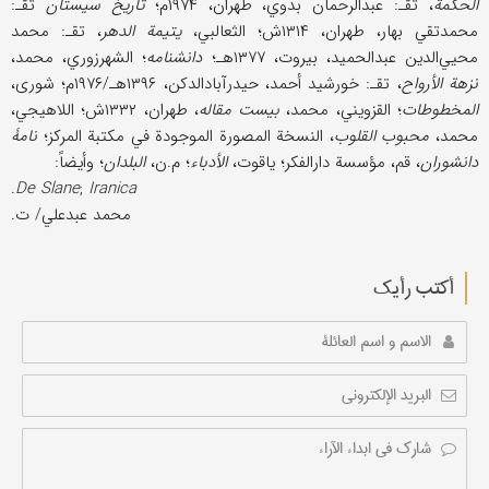
الحکمة
، تقـ: عبدالرحمان بدوي، طهران، ۱۹۷۴م؛
تاریخ سیستان
تقـ:
محمدتقي بهار، طهران، ۱۳۱۴ش؛ الثعالبي،
یتیمة الدهر
، تقـ: محمد
محیي‌‌الدین عبدالحمید، بیروت، ۱۳۷۷هـ؛
دانشنامه
؛ الشهرزوري، محمد،
نزهة الأرواح
، تقـ: خورشید أحمد، حیدرآبادالدکن، ۱۳۹۶هـ/۱۹۷۶م؛ شوری،
المخطوطات
؛ القزویني، محمد،
بیست مقاله
، طهران، ۱۳۳۲ش؛ اللاهیجي،
محمد،
محبوب القلوب
، النسخة المصورة الموجودة في مکتبة المرکز؛
نامۀ
دانشوران
، قم، مؤسسة دارالفکر؛ یاقوت،
الأدباء
؛ م.ن،
البلدان
؛ وأیضاً:
.
De Slane
;
Iranica
محمد عبدعلي/ ت.
أکتب رأیك