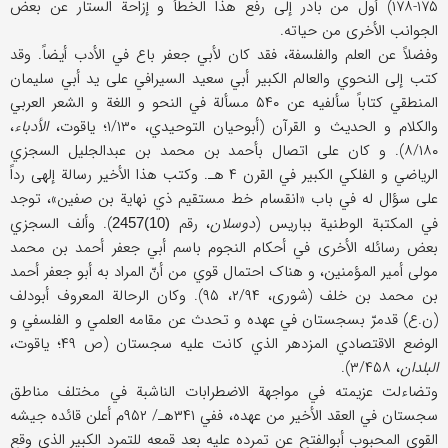
۱۷۵-۱۷۸) أول من بادر إلی رفع هذا الخطأ و إزاحة الستار عن بعض
الجوانب الأخری من حیاته.
وفضلاً عن العلم والفلسفة، فقد کان لأبي جعفر باع في الأدب أیضاً. وقد
کتب إلی النحوي والعالم الکبیر أبي سعید السیرافي علی ید أبي سلیمان
المنطقي کتاباً سألفیه عن ۵۴۰ مسألة في النحو و اللغة و الشعر العربي
والکلام و الحدیث و القرآن (أبوحیان التوحیدي، ۱/۱۳۰؛ یاقوت،
الأدباء
،
۸/۱۸۰). و کان علی اتصال بأحمد بن محمد بن عبدالجلیل السجزي
الریاضي و الفلکي الکبیر في القرن ۴ هـ. وکتب هذا الأخیر رسالة إلهی رداً
علی سؤال له في باب «انقسام خط مستقیم ذي نهایة بن صفین»، توجد
في المکتبة الوطنیة بباریس (
دوسلان
، رقم
). وألف السجزي
(10)2457
بعض رسائله الأخری في أحکام النجوم باسم أبي جعفر أحمد بن محمد
مولی أمیر المؤمنین، و هناک احتمال قوي من أنّ المراد به أبو جعفر أحمد
بن محمد بن خلف (شوری، ۲/۹۴، ۹۵). وکان الرحالة المعروف أبودلف
(ن.ع) قدمرّ بسجستان في عهده و تحدث عن مقامه العلمي و الفلسفي و
الوضع الاقتصادي المزدهر الذي کانت علیه سجستان (ص ۴۹؛ یاقوت،
البلدان
، ۳/۴۵۸).
وتضاءلت عزیمته في مواجهة الاضطرابات الناشبة في مختلف مناطق
سجستان في العقد الأخیر من عهده، ففي ۳۴۱هـ/ ۹۵۲م أعلن قائده جیشه
القوي المحبوب أبوالفتح عن تمرده علیه بعد قمعه للتمرد الکبیر الذي وقع