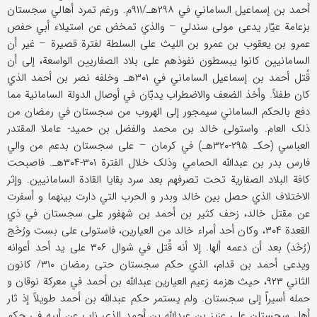
أحمد بن إسماعیل الساماني في ۲۹۸هـ/۹۱۱م. ورغم تمرد أهالي سجستان
بزعامة عیّار یدعی مولی سندلي – والذي تمخض عن استیلاء أبي حفص
عمرو بن یعقوب بن عمرو بن اللیث علی السلطة لفترة قصیرة – غیر أن
السامانیین کانوا یبسطون نفوذهم علی بلاد الصفاریین الواسعة، إلی أن
قُتل أحمد بن إسماعیل الساماني في ۳۰۱هـ وخلفه نصر بن أحمد الذي
کان طفلاً. وأخذ الضعف والاضطراب یدبّان في أوصال الدولة السامانیة مما
دفع بالحکم الساماني سیمجور إلی الهروب من سجستان في رمضان من
ذلک العام. واستولی خالد بن محمد والفضل بن حمید- عاملا المقتدر
العباسي (حکـ ۲۹۵-۳۲۰هـ) في کرمان – علی سجستان بدعم من والي
فارس بدر بن عبدالله الحمامي وذلک خلال الفترة ۳۰۱-۳۰۴هـ. فاصبحت
کافة البلاد الصفاریة تحت تصرفهم بعد سرد بقایا القادة السامانیین. وإثر
الاختلاف الذي حصل بین خالد وبدر و الحرب التي دارت بینهما و أسفرت
عن مقتل خالد، زحف کثیر بن أحمد بن شهفور علی سجستان في ذي
القعدة ۳۰۴، وکان أحد أمراء خالد من العیارین، فاستولی علی بست ورُخَج
(رُخَد) بعد أن دعمه ألها. إلا أنه قُتل في شوال ۳۰۶ علی ید أحد أعوانه
ویدعی أحمد بن قدام، الذي حکم سجستان حتی رمضان ۳۱۰/ کانون
الثاني ۹۲۳، حیث هزمه زعیم العیارین عبدالله بن أحمد في معرکة نوقان و
حمله أسیراً إلی سجستان. ولم یستمر حکم عبدالله بن أحمد طویلاً إذ ثار
أهل سجستان علی عزیز بن عبدالله بن أحمد الذي ناب عن أبیه في حکم