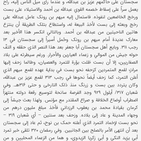
سجستان علی حاکمهم عزیز بن عبدالله، و عندما رأی میل الناس إلیه، راح
یعمل سراً علی إسقاط خصمه القوي عبدالله بن أحمد والاستیلاء علی بست
ورخج الخاضعین لنفوذه. فاستمال إلیه میهم بن رونک عامل عبدالله علی
رخج وبعثه إلی بست لأخذ البیعة له، واستطاع بتلک الطریقة أن ینتزع
هاتین الناحیتین من عبدالله بن أحمد. وبالتالي انکسر هذا الأخیر بعد
معارک عدیدة أمام میهم بن رونک وحُمل أسیراً إلی سجستان في ۱۳
رجب ۳۱۱. وبایع أهل سجستان أبا جعفر بعد هذا النصر الذي حققه و التفّ
حوله جیش من الموالي و زعماء العیارین والأحرار. ورغم سیطرته علی بلاد
الصفاریین، إلا أن بست ظلت بؤرة للتمرد والعصیان، وطالما زحف إلیها
مراتٍ لقمع المتمردین کزحفه نحو بست في بدایة عهده لقمع میهم الذي
أعلن التمرد، کما زحف أیضاً نحوها في رجب ۳۱۳ لقمع عزیز بن عبدالله،
وکان یتردد بین بست و زرنگ منذ ذلک التارخی و حتی ۳۱۶هـ. وفي
شعبان ۳۱۷/ أیلول ۹۲۹ وجد الفرصة سانحة لتوسیع رقعة دولته منتهزاً
اضطراب أوضاع الخلافة و صراع المقتدر مع مؤنس. ولهذا بعث جیشاً إلی
کرمان بقیادة محمد بن یعقوب الرزداني فأخذ مبلغ ملیون درهم من
وجهاء المدینة و عاد إلی بلاده. وزحف بعد سنتین – أي شعبان ۳۱۹ –
نحو بست لإخماد التمرد الذي أعلنه حمک بن نوح، ثم عاد إلی سجستان
بعد أن انتهی الأمر بالصلح بین الجانبین. وفي رمضان ۳۲۰ تلقی خبر تمرد
أبي یزید النکي و أبي زکریا الزیدوي، و هما من الزعماء المحلیین و من