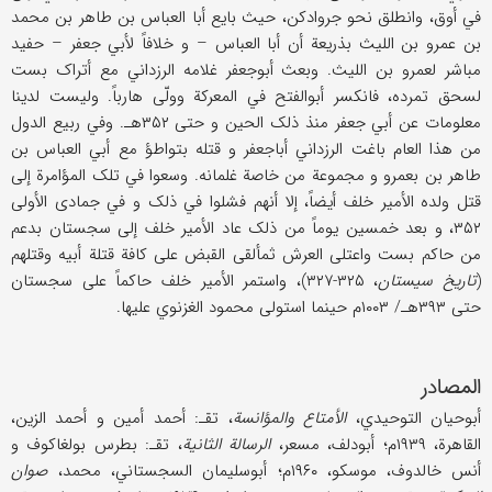
في أوق، وانطلق نحو جروادکن، حیث بایع أبا العباس بن طاهر بن محمد
بن عمرو بن اللیث بذریعة أن أبا العباس – و خلافاً لأبي جعفر – حفید
مباشر لعمرو بن اللیث. وبعث أبوجعفر غلامه الرزداني مع أتراک بست
لسحق تمرده، فانکسر أبوالفتح في المعرکة وولّی هارباً. ولیست لدینا
معلومات عن أبي جعفر منذ ذلک الحین و حتی ۳۵۲هـ. وفي ربیع الدول
من هذا العام باغت الرزداني أباجعفر و قتله بتواطؤ مع أبي العباس بن
طاهر بن بعمرو و مجموعة من خاصة غلمانه. وسعوا في تلک المؤامرة إلی
قتل ولده الأمیر خلف أیضاً، إلا أنهم فشلوا في ذلک و في جمادی الأولی
۳۵۲، و بعد خمسین یوماً من ذلک عاد الأمیر خلف إلی سجستان بدعم
من حاکم بست واعتلی العرش ثمألقی القبض علی کافة قتلة أبیه وقتلهم
(
تاریخ سیستان
، ۳۲۵-۳۲۷)، واستمر الأمیر خلف حاکماً علی سجستان
حتی ۳۹۳هـ/ ۱۰۰۳م حینما استولی محمود الغزنوي علیها.
المصادر
أبوحیان التوحیدي،
الأمتاع والمؤانسة
، تقـ: أحمد أمین و أحمد الزین،
القاهرة، ۱۹۳۹م؛ أبودلف، مسعر،
الرسالة الثانیة
، تقـ: بطرس بولغاکوف و
أنس خالدوف، موسکو، ۱۹۶۰م؛ أبوسلیمان السجستاني، محمد،
صوان