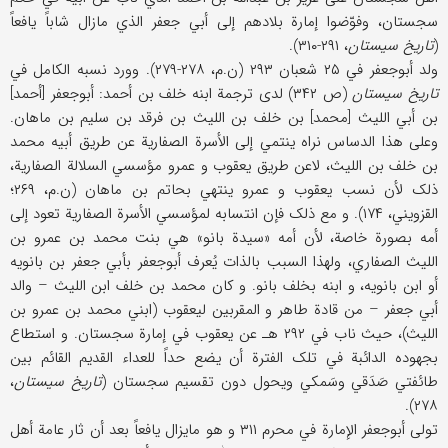
سجستان، وفوّضوا إمارة بلادهم إلی أبي جعفر الذي مازال شاباً یافعاً
(
تاریخ سیستان
، ۲۹۱-۳۱۰).
ولد أبوجعفر في ۲۵ شعبان ۲۹۳ (ن.م، ۲۷۸-۲۷۹). وورد نسبه الکامل في
تاریخ سیستان
(ص ۳۴۲) لدی ترجمة ابنه خلف بن أحمد: أبوجعفر [أحمد]
بن أبي اللیث [محمد] بن خلف بن اللیث بن فرقد بن سلیم بن ماهان.
وعلی هذا الدساس نراه ینتمي إلی الأسرة الصفاریة عن طریق أبیه محمد
بن خلف بن اللیث، لاعن طریق یعقوب و عمرو مؤسسي السلالة الصفاریة،
ذلک لأن نسب یعقوب و عمرو ینتهي بحاتم بن ماهان (ن.م، ۲۶۹؛
القزویني، ۱۷۴). و مع ذلک فإن انتسابه لمؤسسي الأسرة الصفاریة تعود إلی
أمه بصورة خاصة، لأن أمه «سیدة بانو» هي بنت محمد بن عمرو بن
اللیث الصفاري، ولهذا السبب بالذات یُعرف أبوجعفر بأبي جعفر بن بانویه
أو ابن بانویه، و ابنه بخلف بانو. و کان محمد بن خلف ابن اللیث – والد
أبي جعفر – من قادة طاهر و المقربین لیعقوب (ابني محمد بن عمرو بن
اللیث)، حیث ناب في ۲۹۲ هـ عن یعقوب في إمارة سجستان. و استطاع
بجهوده الدائبة في تلک الفترة أن یضع حداً للعداء القدیم القائم بین
طائفتي صَدَقي وسَمکي ویحول دون تقسیم سجستان (
تاریخ سیستان
،
۲۷۸).
تولی أبوجعفر الإمارة في محرم ۳۱۱ و هو مایزال یافعاً بعد أن ثار عامة أهل