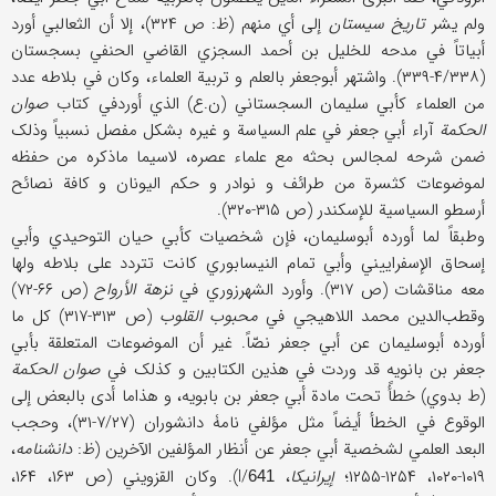
ولم یشر
تاریخ سیستان
إلی أي منهم (ظ: ص ۳۲۴)، إلا أن الثعالبي أورد
أبیاتاً في مدحه للخلیل بن أحمد السجزي القاضي الحنفي بسجستان
(۴/۳۳۸-۳۳۹). واشتهر أبوجعفر بالعلم و تربیة العلماء، وکان في بلاطه عدد
من العلماء کأبي سلیمان السجستاني (ن.ع) الذي أوردفي کتاب
صوان
الحکمة
آراء أبي جعفر في علم السیاسة و غیره بشکل مفصل نسبیاً وذلک
ضمن شرحه لمجالس بحثه مع علماء عصره، لاسیما ماذکره من حفظه
لموضوعات کثسرة من طرائف و نوادر و حکم الیونان و کافة نصائح
أرسطو السیاسیة للإسکندر (ص ۳۱۵-۳۲۰).
وطبقاً لما أورده أبوسلیمان، فإن شخصیات کأبي حیان التوحیدي وأبي
إسحاق الإسفراییني وأبي تمام النیسابوري کانت تتردد علی بلاطه ولها
معه مناقشات (ص ۳۱۷). وأورد الشهرزوري في
نزهة الأرواح
(ص ۶۶-۷۲)
وقطب‌‌الدین محمد اللاهیجي في
محبوب القلوب
(ص ۳۱۳-۳۱۷) کل ما
أورده أبوسلیمان عن أبي جعفر نصّاً. غیر أن الموضوعات المتعلقة بأبي
جعفر بن بانویه قد وردت في هذین الکتابین و کذلک في
صوان الحکمة
(ط بدوي) خطأً تحت مادة أبي جعفر بن بابویه، و هذاما أدی بالبعض إلی
الوقوع في الخطأ أیضاً مثل مؤلفي نامۀ دانشوران (۷/۲۷-۳۱)، وحجب
البعد العلمي لشخصیة أبي جعفر عن أنظار المؤلفین الآخرین (ظ:
دانشنامه
،
۱۰۱۹-۱۰۲۰، ۱۲۵۴-۱۲۵۵؛
إیرانیکا
، I/
). وکان القزویني (ص ۱۶۳، ۱۶۴،
641