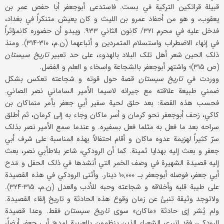
قبیلة قراتکین الترکیة في بست. فاستدعی أبوجعفر أبا حفص عمر بن
یعقوب، و هو من أحفاد عمرو بن اللیث و کان یعیش متنکراً في بغداد،
فدخل علیه في محرم ۳۲۱/ کانون الثاني ۹۳۳. ویبدو أن حضوره کانمؤثراً
في إنهاء الاضطراب واستسلام المتمردین و أتباعهما (ن.م، ۳۱۰-۳۱۴). ومنذ
ذلک الحین شعر أهل تلک البلاد بالهدوء، علی حد تعبیر
تاریخ سیستان
(ص ۳۱۵)؛ واشتهر أبوجعفر بالشجاعة واسخاء و العلم و الفضل.
ووردت في
تاریخ سیستان
قصة حول قوته و شجاعته تعکس بشکل
ضمني طبیعة علاقته مع جیرانه لاسیما الأمیر الساماني نصر الصاني.
فحسب هذه القصة: بعد حلق لحیة سفیر أبي جعفر بأمر منماکان بن
کاکي، زحف أبوجعفر نحو کرمان و أسر ماکان وجاء به إلی کرمان، ثم أطلق
سراحه بعد ما فعل به مثلما فعل بسفیره. و عندما سمع الأمیر نصر بذلک
سرّ کثیراً لهزیمة عدوه ماکان و أقام احتفالاً بهذه المناسبة علی شرف أبي
جعفر و بعث إلیه بهدایا ثمینة. کما أن الرودکي، شاعر بلاطأبي نصر، بعث
إلیه قصیدة الشهیرة في وصف الخمر التي أنشدها في ذلک الحفل و مَدح
أبي جعفر، فوصله أبوجعفر بـ ۱۰,۰۰۰ دینار. وأثنی الرودکي في هذه القصیدة
علی طیبة قلبه وأخلاقه و شجاعته وحبه للأدب والعدل (ن.م، ۳۱۵-۳۲۴).
ولاتوجد وثیقة تنبئ عن زمان وقوع هذه الحادثة و تاریخ إلقاء القصیدة.
ولم یُشر إی حادثة «ماکان» سوی
تاریخ سیستان
فقط. وعدا قصیدة
الرودکي، فقد انبری الشعراء الذین ینظمون بالعربیة لمدح أبي جعفر أیضاً،