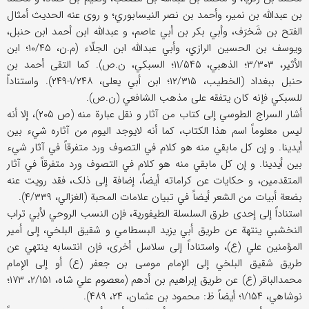
بن عبدالله بن نمیر، وأحمد بن نصر النیسابوري؛ و روی عنه الحدیث أمثال
الفتح بن شَخرَف، وأبي بکر بن أبي عاصم، و عبدالله ابن أحمد ابن حنبل،
ویوسف بن الحسین الرازي، وأبي عبدالله ابن الجلّاء (م.ن، ۱۰/۴۵؛ ابن
الأثیر، ۳/۳۰۳؛ الذهبي، ۱۱/۵۴۵؛ السبکي، ن.ص). کما التقی أحمد بن
حنبل ببغداد (الخطیب، ۱۲/۳۱۵؛ ابن أبي یعلی، ۱/۲۴۸-۲۴۹). واستناداً
للسبکي فإنه کان یتفقه علی مذهب الشافعي (ن.ص).
أشار السراج الطوسي إلی کتاب من آثار و نقل عبارة منه (ص ۲۰۵)، إلا أنه
لیس معلوماً اسم هذا الکتاب، کما أنه لایوجد الیوم من آثاره شيء بین
أیدینا. و إن کل مابقي منه هو کلام في التصوف ورد متفرقاً في آثار شيء
بین أیدینا. و إن کل مابقي منه هو کلام في التصوف ورد متفرقاً في آثار
المتقدمین، و حکایات عن کراماته أیضاً، إضافة إلی ذلک، فقد رویت عنه
بضعة أبیات من الشعر أیضاً في تبیان علامات المحبة (الغزالي، ۴/۳۳۹).
استناداً إلی إحدی طرق السلسلة الطیفوریة، فإن النسب الروحي لأبي تراب
النخشبي ینتهة عن طریق أبي یزید البسطامي و شقیق البلخي، إلی أمیر
المؤمنین علي (ع)، واستناداً إلی سلاسل أخری، فإن انتسابه ینتهي عن
طریق شقیق البلخي إلی الإمام موسی بن جعفر (ع) أو إلی الإمام
محمدالباقر (ع) عن طریق إبراهیم بن أدهم (معصوم علي شاه، ۲/۱۵۱، ۱۷۳؛
نوشاهي، ۱/۱۵۴؛ أیضاً ظ: محمود بن عثمان، ۲۴، ۴۸۹).