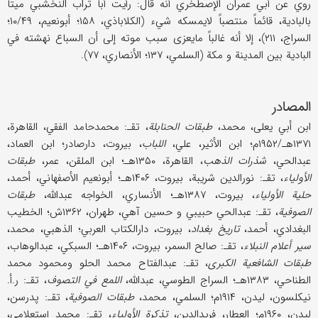
روي عن أبي عمران الإصطخري أنه قال: رأیت أبا تراب النخشبي میتاً
بالبادیة، قائماً منتصباً لایمسکه شيء (الکلاباذي، ۱۵۸؛ أبونعیم، ۱۰/۴۹؛
السراج، ۲۱۱)، إلا أنه غالباً مایعزی سبب موته إلی أن السباع نهشته في
البادیة بین المدینة و مکة (السلمي، ۱۳۷؛ الأنصاري، ۷۷).
المصادر
ابن أبي یعلی، محمد،
طبقات الحنابلة
، تقـ: محمدحامد الفقي، القاهرة،
۱۳۷۱هـ/۱۹۵۲م؛ ابن الأثیر، علي،
اللباب
، بیروت، دارصادر؛ ابن العماد،
عبدالحي،
شذرات الذهب
، القاهرة، ۱۳۵۰هـ؛ ابن الملقن، عمر،
طبقات
الأولیاء
، تقـ: نور‌الدین شریبة، بیروت، ۱۴۰۶هـ؛ أبونعیم الأصفهاني، أحمد،
حلیة الأولیاء
، بیروت، ۱۳۸۷هـ؛ الأنساري، الخواجه عبدالله،
طبقات
الصوفیة
، تقـ: عبدالحي حبیبي و حسین آهي، طهران، ۱۳۶۲ش؛ الخطیب
البغدادي، أحمد،
تاریخ بغداد
، بیروت، دارالکتاب العربي؛ الذهبي، محمد،
سیر أعلام النبلاء
، تقـ: صالح السمر، بیروت، ۱۴۰۶هـ؛ السبکي، عبدالوهاب،
طبقات الشافعیة الکبری
، تقـ: عبدالفتاح محمد الحلو ومحمود محمد
الطناحي، ۱۳۸۳هـ؛ السراج الطوسي، عبدالله،
اللمع في التصوف
، تقـ: ر.أ.
نیکلسون، لیدن، ۱۹۱۴م؛ السلمي، محمد،
طبقات الصوفیة
، تقـ: پدرسن،
لیدن، ۱۹۶۰م؛ العطار، فرید‌‌الدین،
تذکرة الأولیاء
، تقـ: محمد إستعلامي،