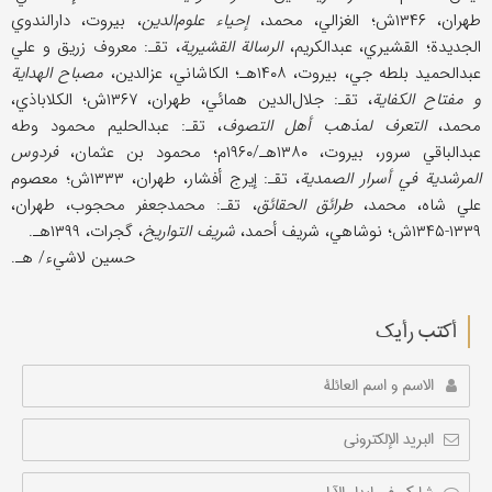
طهران، ۱۳۴۶ش؛ الغزالي، محمد،
إحیاء علوم‌‌الدین
، بیروت، دارالندوي
الجدیدة؛ القشیري، عبدالکریم،
الرسالة القشیریة
، تقـ: معروف زریق و علي
عبدالحمید بلطه جي، بیروت، ۱۴۰۸هـ؛ الکاشاني، عز‌الدین،
مصباح الهدایة
و مفتاح الکفایة
، تقـ: جلال‌‌الدین همائي، طهران، ۱۳۶۷ش؛ الکلاباذي،
محمد،
التعرف لمذهب أهل التصوف
، تقـ: عبدالحلیم محمود وطه
عبدالباقي سرور، بیروت، ۱۳۸۰هـ/۱۹۶۰م؛ محمود بن عثمان،
فردوس
المرشدیة في أسرار الصمدیة
، تقـ: إیرج أفشار، طهران، ۱۳۳۳ش؛ معصوم
علي شاه، محمد،
طرائق الحقائق
، تقـ: محمدجعفر محجوب، طهران،
۱۳۳۹-۱۳۴۵ش؛ نوشاهي، شریف أحمد،
شریف التواریخ
، گجرات، ۱۳۹۹هـ.
حسین لاشيء/ هـ.
أکتب رأیك