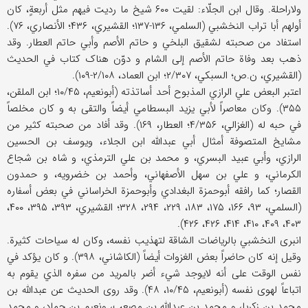
ولاراحلة. وقال ابن الجلّاء: لقیت ۶۰۰ شیخ ما ردیت فیهم مثل أربعةٍ، کان
أولهم أبا تراب النخشبي (السلمي، ۱۳۶-۱۳۷؛ القشیري، ۴۳۶؛ الأنصاري، ۷۶).
استفاد من صحبته لشقیق البلخي و حاتم الأصم وأبي حاتم العطار. وقد
ذهب بعد وفاة حاتم الأصم إلی الشام و دوّن هناک کتاب في الحدیث
(القشیري، ن.ص؛ السبکي، ۲/۳۰۷؛ ابن العماد، ۲/۱۰۸-۱۰۹).
اعتبر البعض علي الرازي المذبوح أحد أساتذته (أبونعیم، ۱۰/۴۵؛ ابن الملقن،
۳۵۵). وکان معاصراً لأبي یزید البسطامي أیضاً والتقی به و کان مخلصاً
في حبه له (الغزالي، ۴/۳۵۶؛ العطار، ۱۶۹). وقد أفاد من صحبته کثیر من
مشایخ المتصوفة أمثال أبي عبدالله ابن الجلاء، ویوسف بن الحسین
الرازي، وأبي عبید البسري، و محمد بن علي الترمذي، و شاه بن شجاع
الکرماني، و علي بن سهل الأصفهاني، وأحمد بن خضرویه، و حمدون
القصار؛ کما رافقه أبوحمزة البغدادي وأبوحمزة الخراساني في بعض أسفاره
(السلمي، ۹۳، ۱۶۶، ۱۷۵، ۱۸۳، ۲۲۹، ۲۹۴، ۳۲۸؛ القشیري، ۳۹۳، ۳۹۵، ۴۰۰،
۴۰۳، ۴۰۹، ۴۱۰، ۴۱۴، ۴۲۶، ۴۲۶).
انبری النخشبي بالریاضات الشاقة لتهذیب نفسه، وکان له سیاحات کثیرة.
وقیل إنه کان حاضراً بعض الغزوات أیضاً (الکاشاني، ۳۹۸). و کان یؤکد في
نفس الوقت علی أنه لایوجد شيء أضر بالمرید من سفره الذي یقوم به
اتباعاً لهوی نفسه (أبونعیم، ۱۰/۴۵، ۴۸). وقد روی الحدیث عن عبدالله بن
محمد بن زکریا، و محمد بن عبدالله بن مصعب، ونعیم بن حماد، و محمد