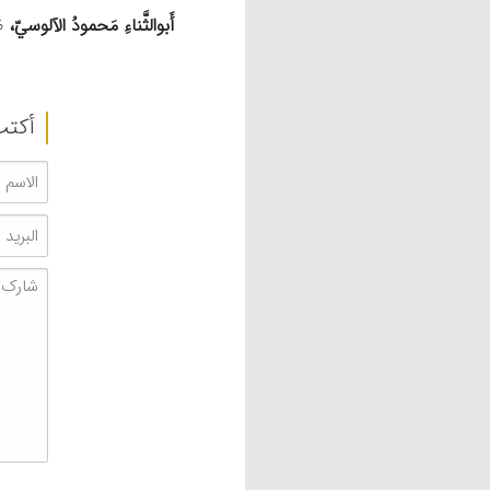
أَبوالثَّناءِ مَحمودُ الآلوسيّ،
ظ
أکتب