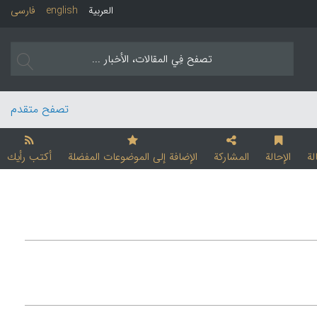
العربیة
english
فارسی
تصفح متقدم
لة
الإحالة
المشارکة
الإضافة إلی الموضوعات المفضلة
أکتب رأیك