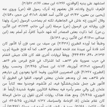
استشهد علی یدیه (الواقدي، ۱/۳۶۶؛ ابن سعد، ۲/۶۶، ۳/۵۶۲).
لایُعرف تاریخ ولادته، قال بعضهم إنه أدرک رسول الله (ص) وروی عنه
(یحیی بن معین، ۳/۴۳؛ ابن الأثیر، أسد الغابة، ۴/۱۰۹؛ ابن حجر، ۲/۵۴۰)،
وقال آخرون إنه عاش في الجاهلیة، لکنه لم یصاحب الرسول (ص)، ولهذا
فإن روایاته عن الرسول (ص) مرسلة (ابن أبي حاتم، ۳/۲۳۴؛ ابن الأثیر،
ن.ص). کما ذکرت بعض المصادر أنه شهد حُنیناً کافراً، ثم أسلم بعد (ابن
عبدالبر، ۴/۱۶۰۰؛ ابن الأثیر، ن.م، ۵/۱۳۸).
وطبقاً لما أورده الطبري (۳/۴۳۸) عن سیف بن عمر، فإن أبا الأعور کان
أحد قادة أبي عبیدة عند فتحه الشام عام ۱۳هـ، کما أنه فتح طبریة (م.ن،
۳/۳۹۶، ۴۴۰، ۴۴۲-۴۴۴). ووفقاً لروایات أخری فقد کان قائد جیش الشام
في حرب عموریة عام ۲۳هـ، کما اشتراک في فتح قبرص عام ۲۶هـ
(البسوي، ۳/۳۰۷؛ أبوزرعة، ۱/۸۴؛ ابن عساکر، ۱۳/۴۶۵). وحسب روایةٍ
(الطبري، ۴/۳۶۷) فإن المصریین الثائرین وفیما کانوا یعودون إلی دیارهم
عام ۳۵هـ، بعد أن وعدهم عثمان ببعض الوعود، التقوا في الطریق أبا
الأعور علی جمل عثمان،فشکّوا فیه، ثم فتّشوه، فوجدوا معه کتاباً من
عثمان إلی والي مصر یأمره فیه بمعاقبة الثائرین عقوبة شدیدة (أیضاً ظ:
النویري، ۱۹/۴۸۵). ومع هذا، هناک روایات أخری تقول إن حامل الرسالة
کان غلام عثمان (ظ:
الإمامة والسیاسة
، ۱/۳۷؛ البلاذري، ۵/۶۵-۶۶؛ ابن
الأثیر،
الکامل
، ۳/۱۶۸). وورد في الخبر الذي أورده ابن عساکر (۱۳/۴۶۶) أن