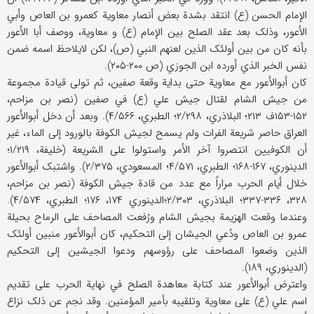
الإمام الحسن (ع) انتقد بشدة بعض أنصار معاویة کعمرو بن العاص وأبي
الأعور، وذلک بعد عقد الصلح بین الإمام (ع) و معاویة، ووصف أبا الأعور
بأنه کان من بین أولئک الذین لعنهم النبي (ص)، لکن لایلاحظ اسمه ضمن
نفس الخبر الذي أورده ابن الجوزي (ص ۲۰۰-۲۰۵).
کان أبوالأعور مع معاویة حتی بدایة وقعة صفین، ثم تولی قیادة مجموعة
من جیش الشام لقتال جیش علي (ع) في صفین (نصر بن مزاحم،
۱۵۲-۱۵۳ف ۲۱۳؛ البلاذري، ۲/۲۹۸؛ الطبري، ۴/۵۶۶). وبعد أن دخل أبوالأعور
العراق حاصر شریعة الفرات ولم یسمح لجیش الکوفة بالورود إلی الماء، غیر
أن الکوفیین انتصروا آخر الأمر واستولوا علی الشریعة (خلیفة، ۱/۲۱۹؛‌
الدینوري، ۱۶۷-۱۶۸؛ الطبري، ۴/۵۷۱؛ المسعودي، ۲/۳۷۵). واشتبک أبوالأعور
خلال أیام الحرب مراراً مع عدد من قادة جیش الکوفة (نصر بن مزاحم،
۳۲۸، ۳۳۶-۳۳۷؛ البلاذري، ۲/۳۰۳؛‌الدینوري ۱۷۴، ۱۷۶؛ الطبري، ۴/۵۷۴).
وعندما وقعت الهزیمة بجیش الشام ورُفعت المصاحف علی الرماح بحیلة
عمرو بن العاص ودُعي الجیشان إلی التحکیم، کان أبوالأعور منبین أولئک
الذین وضعوا المصاحف علی رؤوسهم ودعوا الجیشین إلی التحکیم
(الدینوري، ۱۸۹).
واعترض أبوالأعور عند کتابة معاهدة الصلح في نهایة الحرب علی تقدیم
اسم علي (ع) علی معاویة وتلقیبه بأمیر المؤمنین. وقد نجم عن ذلک نزاع