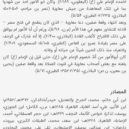
أخمده الإمام علي (ع) (الیعقوبي، ۲/۱۸۹). وکان أبو الأعور أحد من شهدوا
بما في تلک المعاهدة من جیش معاویة (نصر بن مزاحم، ۵۰۶-۵۰۷؛
البلاذري، ۲/۳۳۵؛ الطبري، ۵/۵۴).
وبعد انتهاء وقعة صفین، دعا معاویة – الذي کان یطمع في فتح مصر –
قادته للتشاور معهم في هذا الأمر (م.ن، ۵/۹۸)، ورغم أن أبا الأعور لم یوافق
علی ذلک الاقتراح کأغلب القادة (البلاذري، ۲/۴۰۰)، إلا أنه شارک في الزحف
علی مصر بقیادة عمرو بن العاص (الطبري، ۵/۱۰۵؛ المسعودي، ۲/۴۰۹).
ولانعرف منذ ذلک الحین شیئاً عن حیاته أو وفاته.
کان أبوالأعور من ألدّ خصوم الإمام علي (ع)، حتی قیل إن الإمام (ع) کان
یلعنه مع بعض أصحاب معاویة في قنوت الصلاة بعد واقعة صفین (یحیی
بن معین، ن.ص؛ البلاذري، ۲/۳۵۱-۳۵۲؛ الطبري، ۵/۷۱).
المصادر
ابن أبي حاتم، محمد،
الجرح والتعدیل
، حیدرآبادالدکن، ۱۳۷۲هـ/۱۹۵۲م؛
ابن الأثیر، علي،
أسد الغایة
، القاهرة، ۱۲۸۵هـ؛ م.ن، الکامل؛ ابن الجوزي،
یوسف،
تذکرة خواص الأئمة
، النجف، ۱۳۶۹هـ؛ ابن حجر العسقلاني، أحمد،
الإصابة
، القاهرة، ۱۳۲۸هـ؛ ابن سعد، محمد،
الطبقات الکبری
، بیروت،
دارصادر؛ ابن عبدالبر، یوسف،
الاستیعاب
، تقـ: علي محمد، البجاوي،