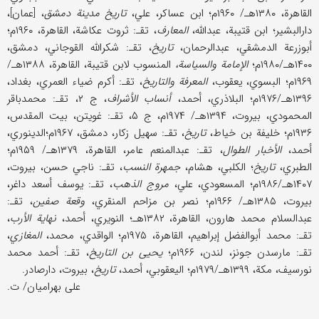
القاهرة، ۱۳۸۰هـ/ ۱۹۶۰م؛ ابن عساکر، علي،
تاریخ مدینة دمشق
، [عمان]،
دارالبشیر؛ ابن قتیبة، عبدالله،
المعارف
، تقـ: ثروت عکاشة، القاهرة، ۱۹۶۰م؛
أبوزرعة الدمشقي، عبدالرحمان،
تاریخ
، تقـ: شکرالله القوجاني، دمشق،
۱۴۰۰هـ/۱۹۸۰م؛
الإمامة والسیاسة،
المنسوب لابن قتیبة، القاهرة، ۱۳۸۸هـ/
۱۹۶۹م؛ البسوي، یعقوب،
المعرفة والتاریخ
، تقـ: أکرم ضیاء العمري، بغداد،
۱۳۹۶هـ/۱۹۷۶م؛ البلاذري، أحمد،
أنساب الأشراف
، ج ۲، تقـ: محمدباقر
المحمودي، بیروت، ۱۳۹۴هـ/ ۱۹۷۴م، ج ۵، تقـ: غویتن، بیت المقدس،
۱۹۳۶م؛ خلیفة بن خیاط،
تاریخ
، تقـ: سهیل زکار، دمشق، ۱۹۶۷م؛‌الدینوري،
أحمد،
الأخبار الطوال
، تقـ: عبدالمنعم عامر، القاهرة، ۱۳۷۹هـ/ ۱۹۵۹م؛
الطبري،
تاریخ
؛ الکلبي، هشام،
جمهرة النسب
، تقـ: ناجي حسن، بیروت،
۱۴۰۷هـ/۱۹۸۶م؛ المسعودي، علي،
مروج الذهب
، تقـ: یوسف أسعد داغر،
بیروت، ۱۳۸۵هـ/ ۱۹۶۶م؛ نصر بن مزاحم المنقري،
وقعة صفین
، تقـ:
عبدالسلام محمد هارون، القاهرة، ۱۳۸۲هـ؛ النویري، أحمد،
نهایة الأرب
،
تقـ: محمد أبوالفضل إبراهیم، القاهرة، ۱۹۷۵م؛ الواقدي، محمد،
المغازي
،
تقـ: مارسدن جونز، لندن، ۱۹۶۶م؛
یحیی بن
التاریخ
، تقـ: أحمد محمد
نورسیف، مکة، ۱۳۹۹هـ/۱۹۷۹م؛ الیعقوبي، أحمد،
تاریخ
، بیروت، دارصادر.
علی بهرامیان/ ت.