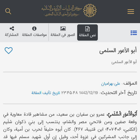
الصور في المقالة
مواصفات المقالة
المشارکة
نص المقالة
أبو الأعور السلمي
أبو الأعور السلمي
المؤلف
:
علي بهرامیان
تاریخ آخر التحدیث
:
1442/12/19 ۲۳:۴۵:۴۸
تاریخ تألیف المقالة
أَبْوالْأَعوَرِ الْسُّلَميّ،
عمرو بن سفیان بن سعید، من مشاهیر قادة معاویة في
وقعة صفین ومن فاتحي مصر والشام، ینتسب إلی بني ذکوان سُلَیم
(الکلبي، ۴۰۶-۴۰۷؛ ابن قتیبة، ۴۶۷). کان أبوه حلیفاً لحرب بن أمیة، وکان
إلی جانب المشرکین في غزوة أحد، وقیل إن أول شهید مسلم فیها قد