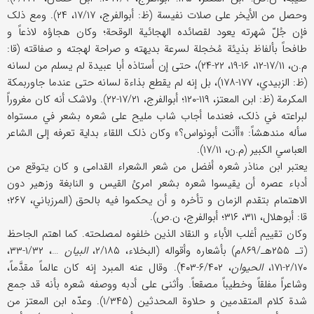
وحصل من الأیخر علی صلات نفیسة (ظ: أبوالفرج، ۱۷/۱۷، ۲۴). ومع ذلک
فإن جُلّ شهرته یعود لقصائده الهجائیة الوقحة؛ وکان هجاؤه لاذعاً و
طافحاً بألفاظ بذیئة مُخجلة لسرعة بدیهته و صراحة لهجته و صفاقته (قا:
م.ن، ۱۷/۱۱-۱۲، ۱۶-۱۹، ۲۲-۲۴)، حتی إن أستاذه أبا عبیدة لم یسلم من لسانه
(ظ: الزبیدي، ۱۷۷-۱۷۸)، بل إنه لم یقطع بذاءة لسانه حتی عندما جاوربمکة
المکرمة (ظ: ابن المعتز، ۱۱۹-۱۲۰؛ أبوالفرج، ۱۷/۲۱-۲۲). ولاشک أنه کان مغروراً
لبراعته في ذلک، فعندما أجاب شاب ملیح علی شعره بشعر في مستواه
سأله مندهشاً: «أأنت أبونواس؟» وکان ذلک اللقاء بدایة تعرفه إلی الشاعر
العباسي الکبیر (م.ن، ۱۷/۱۱).
یعتبر ابن مناذر شعره أفضل من شعر الشعراء القدامی و کان یتوقع من
أدباء عصره أن یقیسوا شعره بشعر امرئ القیس و النابغة وزهیر دون
الاهتمام بتقدم الزمان و تأخره و أن یحکموا فیه بالحق (المرزباني، ۲۶۷؛
قا: أبوهلال، ۳۱۱، ۳۱۶؛ أبوالفرج، ن.ص).
وکان تقییم أغلب الأباء و النقاد الذین خلفوه لمصلحته. کما اهتم الجاحظ
(تـ ۲۵۵هـ/۸۶۹م) بأشعاره وأقواله (البخلاء، ۲/۱۸۵،
البیان
…، ۱/۳۲-۳۳،
۲/۱۷۰-۱۷۱،
الحیوان
، ۶/۴۰۲-۴۰۳). وقال عنه المبرد إنه کان عالماً مقدَّماً،
وشاعراً مفلقاً وخطیباً مصقعاً. وأثنی علی أدبه ووصفه شعره بأنه قد جمع
شدة کلام المتقدمین و حلاوة المحدثین (۱/۳۴۵). وعدّه ابن المعتز من