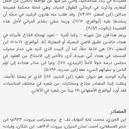
قصیدته في رثاء عبدالمجید، والتي عبّر فیها عن عواطفه بالحزن من أجمل
أشعاره، وذُکرت في الرماثي الطوال الجیاد، وهي فحلة محکمة فصیحة
جداض (ابن المعتز، ۱۲۲-۱۲۴). وقد طلب منه هارون الرشید في حجّه أن
ینشدها علیه (أبوالفرج، ۱۷/۱۲)، وربما سمّي بشاعر المراثي لأجل هذه
القصیدة (یاقوت، ۱۹/۵۹).
ورغم هذا فإن جلّ شهرته – وکما أشرنا – تعود لهجائه اللاذع. فأبیاته في
هجاء خالدبن طلیق قاضي البصرة، أو المعتزلة (ظ: أبوالفرج، ۱۷-۱۰-۱۱؛ ابن
المعتز، ۱۲۰) هي لاذعة حقاً، کما أن البیت الذي کتبه علی جدار محراب
المسجد في هجاء أبي عبیدة، أدی بالأخیر إلی الامتناع من العقود في
مجلس درسه حولاً کاملاً (الزبیدي، ۱۷۸). وعزا ابن مناذر هجاءه إلی لؤم
الناس و سلوکهم السيء معه (ابن عبدربه، ۵/۲۹۶).
وأثره الوحید هو دیوان شعره (ابن الندیم، ۱۸۶) الذي لم یصلنا للأسف.
ونقلت إلینا المصادر نماذج ومختارات من شعره في مختلف المناسبات،
فقد أورد أبوالفرج الأصفهاني ۱۷۱ بیتاً من شعره في
الأغاني
.
المصادر
ابن الجزري، محمد،
غایة النهایة
، تقـ: ج. برجستراسر، بیروت، ۱۹۳۳م؛ ابن
حجر العسقلاني، أحمد،
لسان المیزان
، بیروت، ۱۴۰۶هـ؛ ابن خلکان، وفیات؛