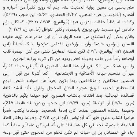
المحدثون (أبوالفرج، ۱۷/۲۸). ونظراً لغلبة الهزل والمجون علی حدیثه فقد
منع یحیی بن معین روایة الحدیث عنه، رغم أنه روی کثیراً من أخباره و
أشعاره (یاقوت، ن.ص؛ الذهبي، ۴/۴۷؛ الصفدي، ۵/۶۴؛ ابن حجر، ۵/۳۹۰).
وکانت له غالباً حلقات یدرّس فیها (أبوالفرج، ۱۷/۱۶، ۲۱-۲۲)، کماکان یؤم
بالناس في مسجد بني یربوع بالبصرة، وکثیر النوافل (ظ: م، ن، ۱۷/۹-۱۱).
والآن یمکن أن نستنتج من هذه الروایات أن ابن مناذر عالم نزیه، عفیف
اللسان ومؤمن، خاصة وأن المؤرخین القدامی صرّحوا بذلک أحیاناً (ابن
المعتز، ۱۱۹؛ أبوالفرج، ۱۷/۹)، لکن تعلقه المفاجئ بفتی من أهل البصرة قلب
أوضاعه رأساً علی عقب بحیث نفض یدیه من کل شيء ورکبه الجنون.
ولیس هناک من شک في أن هذا الشاب البصري قد أثّر في حیاته کثیراً،
غیر أن تقسیم حیاته الأخلاقیة و الاجتماعیة – کما أشرنا من قبل – إلی
قسمین مختلفین و متناقضین ربما یکون بعیداً عن اصواب. فنحن الیوم
لانستطیع تحدید تاریخ هجوه اللاذع المخجل ونقول بأنه أنشد کافة
قصائده الهجائیة بعد افتتانه بالشاب البصري، فهو حینما یتّهم بالدهریة
(م.ن، ۱۷/۱۰) أو الزندقة (م.ن، ۱۷/۲۹؛ ابن حجر، ن.ص؛ قا: فایدا،
)،
215
وحینما ینتقده المصلون عندما کان إماماً للمسجد، وعندما یکتب شعراً
غرامیاً لشاب ملیح ظهر أنه أبونواس (أبوالفرج، ۱۷/۱۱)، وحینما یعاشر الفئة
الخلیعة بالبصرة، نجد في کل هذا أدلة علی أنه لم یکن عفیفاً و متقیاً کما
جاء في المصادر، بل إن حیاته لم تکن تخلو من المجون حتی قبل ولعه