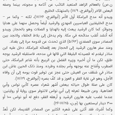
ن.ص) بالععالم الزاهد المتعبد التائب عن آثامه و مجونه، بینما وصفه
البعض الآخر (أبوالفرج، ۱۷/۹) بالمتهتک الخلیع.
ویبدو أنه مدح البرامکة أول الأمر (أبوالفرج، ۱۷/۲۶)، لکنه – وکما مر –
مدح الخلیفتین العباسیین المهدي والرشید أیضاً وحصل منهما علی هدایا
وجوائز، کما کان الرشید یبعث إلیه بالهدایا و الصلات وهو بالحجاز. ویبدو
أنه أنشد أغلب مدائحه في مکة. ولم یدخل إلی بلاط الخلفاء ولانجد بین
المصادر سوی الصفدي (۵/۶۳) الذي تحدث عن قدومه مرة إلی بغداد.
وعند سفر هارون الرشید إلی الحجاز بعد إقصائه للبرامکة، دخل علیه ابن
مناذر لیقدم له قصیدته البلیغة التي قالها في مدحه، فاستقبله الرشید بوجه
طلق، لکن ما أن أخبره وزیره الفضل بن الربیع بأنه شاعر البرامکة، حتی
اضطرب وأشاح عنه بوجهه وأمر بجلده وطرده. ومنذ ذلک الحین عاش ابن
مناذر في شظف من العیش حتی عجز عن توفیر قوت یومه إلی أن وافاه
الأجل، وهو في غایة الفقر و العوز و قد کفّ بصره (أبوالفرج، ۱۷/۲۹).
کان علی صلة طوال حیاته ببعض أشهر شعراء عصره کأبي نواس وأبي
العتاهیة. وعن طبیعة تعرفه إلی أبي نواس لاتتوفر سوی روایة أو روایتین:
عندما غضب علیه هارون الرشید و أرهقه الفقر، دفع له أبو نواس ۱۰۰ أو
۳۰۰ دینار لیستعین بها (م.ن، ۱۷/۲۵-۲۶).
وکما أشرنا، فقد أثنی علی شعره الکثیر من المصادر القدیمة، لکن تُعدّ