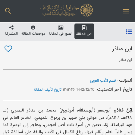
الصور في المقالة
مواصفات المقالة
المشارکة
نص المقالة
ابن مناذر
ابن مناذر
المؤلف
:
قسم الأدب العربي
تاریخ آخر التحدیث
:
1442/12/10 ۱۲:۱۲:۴۶
تاریخ تألیف المقالة
اِبْنُ مُناذِر،
أبوجعفر (أبوعبدالله، أبوذریح) محمد بن مناذر البصري (تـ
۱۹۸هـ /۸۱۴م)، من موالي بني صبیر بن یربوع التمیمي، الشاعر العالم في
عهد البرامکة. وُلد بعدن في أسرة ذات أصل أعجمي، وهاجر إلی البصرة کما
یبدو طلباً للعلم وأقام فیها، وبلغ الکمال في الأدب واللغة علی أساتذة کبار