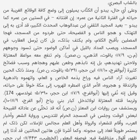
بالشاب البصري.
وعلی أي حال، یبدو أن الکتّاب یمیلون إلی وضع کافة الوقائع الغریبة من
حیاته في الفترة الثانیة من عمره: إن افتتانه – في الستین من عمره کما
یبدو – بعید المجید الثقفي ابن عبدالوهاب المحدث الکبیر، قد أدی به إلی
التهتک و هجو الناس و الفضیحة، حتی طردوه من المسجد، فهجا
المصلین بأقبح الکلام، ولم یکتف بذلک، بل کان یُرسل العقارب في
المسجد، ویصب المداد باللیل في أماکن الوضوء حتی تسود وجوههم
(م.ن، ۱۷/۹؛ یاقوت، الذهبي، ن.صص). ولم تنفع معه مواعظ المعتزلة
ولاحتی تهدیدهم، بل إنه نابذهم وطعن علیهم وهجاهم وسبب فضائح
کثیرة (أبوالفرج، ۱۷/۱۰؛ ابن حجر، ۵/۳۹۱؛ یاقوت، ن.ص). ومنذ ذلک الحین
تغیرت آراء الناس فیه وراح یذمه الخاص و العام، واتهموه بالدهریة
والزندقة و هجروه، الأمر الذي اضطره للهروب إلی مکة خوفاً علی حیاته،
وقیل إنه نُفي إلیها (أبوالفرج، ۱۷/۹؛ ابن حجر، ۵/۳۹۰؛ غولدسهر،
).
174
ولربما قتله المعتزلة لولاتدخل کبار بني ریاح (أبو الفرج، ۱۷/۹-۱۰)،
ویستشف من روایات ابن المعتز (ن.ص) أنه قد تخلّی عن عاداته القبیحة
لبعض الوقت وجلس في المسجد الحرام للتدریس وروایة الشعر وأخبار
العرب، وأقام للشعراء والرواة وأهل العلم مجالس للإملاء، لکن ذلک لم
یستمر طویلاً فعاد إلی مجونه. وکما أشرنا فإن هاتین الحالتین قد أدتا إلی
ظهور أقوال متناقضة فیه: فوصفه البعض (الخطیب، ۷/۴۴۳؛ ابن حجر،