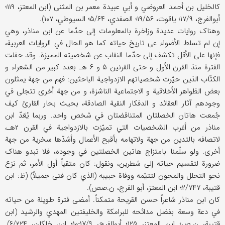
کالخلیل بن أحمد العروضي و أبي عبیدة معمر بن المثنی (ابن المعتز، ۱۱۹؛
أبوالفرج، ۱۷/۹؛ یاقوت، ۱۹/۵۶؛ الصفدي، ۵/۶۴؛ السیوطي، ۱۰۷).
وهناک روایات عدیدة وزاخرة بالمعلومات إلی حدّما عن ابن مناذر، وهي
إن لم تسلط الأضواء عی تاریخ حیاته کما هو الحال في الروایات العربیة،
فإنها علی الأقل تکشف إلی حدّما النقاب عن شخصیته الممیزة. وقد حفلت
الفترة منذ القرن الأول و حتی القرنین ۵ و ۶ هـ بعدد کبیر من الشعراء و
الکتّاب الذین حیّرت شخصیاتهم الازدواجیة الباحثین: فهم من جهة یمثلون
بعض الظواهر الأخلاقیة و الاجتماعیة الناشزة، و من جهة أخری تتجلی في
وجودهم آثار العقائد و الدفکار النقیة الصادقة، بحیث بحار القارئ کیف
جُمعت هاتان الخصلتان المتناقضتان في شخص واحد. وربما یُعَدّ ابن
مناذر من أغرب الشخصیات التي تمیّزت بالازدواجیة في القرن ۲هـ،
لاتصافه بالتدین من جهة ولاتهامه بأقبح الأعمال وأشدّها سخریة من جهة
أخری. ولو سلّمنا بامتزاج هاتین الخصلتین في وجوده، فلا تبدو هناک
ضرورة لتقسیم حیاته إلی شطرین، ونقول: کان متقیاً أول الأمر، ثم نزع
نحو التحلل والمجون لتتیّمه ووفاة حبیبه (الذي کان فتی جمیلاً) (ظ: ابن
قتیبة، ۲/۷۴۷؛ ابن المعتز، أبو الفرج، ن.صص).
کان ابن مناذر شاعراً حسن القریحة متمکناً. أمضی فترة طویلة من حیاته
في دعة وسعة بفضل مدائحه للبرامکة والخلیفتین المهدي والرشید (ابن
قتیبة، ن.ص؛ ابن المعتز، ۱۲۵؛ أبوالفرج، ۱۷/۹-۱۰؛ ابن خلکان، ۶/۲۲۴).