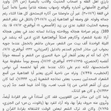
بارزي أهل الفقه و أصحاب الحدیث والأدب بالبصرة (ص ۱۱۹). وأورد
أبوالفرج الأصفهاني أخباره وأقواله بإسهاب بصفته شاعراً بصیراً عالماً کبیراً
في اللغة (۱۷/۹-۳۰). غیر أن ماوصلنا من آثاره لایستحق کل هذا الثناء رغم
جماله وقوته. فق وصفه أبو العتاهیة (م.ن، ۱۷/۱۱-۲۹) بالثقل في نظم الشعر
وسعیه الحثیث لتقلید عدي بن زید (الأصمعي، ۱۱؛ أبوالفرج، ۱۷/۱۲؛ قا: بلا،
). ورغم صراحة هجائه ووقاحته وبذاءة لسانه نجد في بعض هجائه
169
آراءً نقدیة للشعراء وآثارهم فمثلاً أبوالعتاهیة الذي ادعی أنه ینشد في
اللیلة الواحدة ألف بیت من الشعر، سرعان ماشعر بالخجل عندما جویه
بجواب ابن مناذر الحازم المدعم بالدلیل (المرزباني، ۲۳۲؛ أبوالفرج، ۱۷/۱۱،
۲۹)، کما أنه لم یعتبر أشعار أبي حیة النمیري من الشعر و أسمعه جواباً
أغضبه (الحصري، ۱/۲۳۵-۲۳۶؛ أبوالفرج، ۱۷/۲۶)، وسمع یوماً مقطوعة عریة
فاستحسنها، لکنه ندم علی ذلک عندما علم أنها لخصمه أبي نواس
(الخطیب، ۷/۴۴۵). ونراه من ناحیة أخری یعتبر أبا العتاهیة من ألمع
الشعراء المحدثین بسبب بعض نماذجه الشعریة (م.ن، ۷/۴۴۴)، کما کان
یری أن أشعر الناس مَن إذا شبب لعب، وإذا أخذ فیما قصد جدّ (م.ن،
۷/۴۴۳)، و کان هو کذلک.
ولما کان ابن مناذر من اللغویین، فقد کان أستاذاً في علم القراءة أیضاً،
وتُروی عنه حروف یقرأ بها، وله آراء انفرد بها (یاقوت، ن.ص؛ ابن الجزري،
۲/۲۶۵). وکان قد ترک الشعر لبعض الوقت لاشتغاله بقراءة
القرآن
و