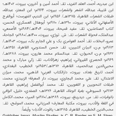
ابن عبدربه، أحمد،
العقد الفرید
، تقـ: أحمد أمین و آخرون، بیروت، ۱۴۰۲هـ؛
ابن قتیبة، عبدالله،
الشعر والشعراء
، بیروت، ۱۹۶۴م؛ ابن المعتز، عبدالله،
طبقات الشعراء
، القاهرة، ۱۳۷۵هـ/ ۱۹۵۶م؛ ابن الندیم،
الفهرست
؛ أبوالفرج
الأصفهاني،
الأغاني
، بیروت، ۱۳۹۰هـ/ ۱۹۷۰م؛ أبوهلال العسکري، الحسن،
کتاب الصناعتین
، تقـ: مفید قمیحة، بیروت، ۱۴۰۴هـ/۱۹۸۴م؛ الأصمعي،
عبدالملک،
فحولة الشعراء
، تقـ: ش. تورّي، بیروت، ۱۴۰۰هـ/۱۹۸۰م؛ الجاحة،
عمرو،
البخلاء
، تقـ: أحمد العوامري بک و علي الجارم بک، بیروت، ۱۴۰۳هـ/
۱۹۸۳م؛ م.ن،
البیان التبیین
، تقـ: حسن السندوبي، القاهرة، ۱۳۵۱هـ/
۱۹۳۲م؛ م.ن،
الحیوان
، تقـ: عبدالسلام محمد هارون، بیروت، ۱۳۸۸هـ/
۱۹۶۹م؛ الحصري القیرواني، إبراهیم،
زهرالآداب
، تقـ: زکي مبارک و محمد
محیي‌الدین عبدالحمید، القاهرة، ۱۳۷۲هـ/۱۹۵۳م؛ الخطیب البغدادي،
أحمد،
تاریخ بغداد
، بیروت، دارالکتاب العربي؛ الذهبي، محمد،
میزان
الاعتدال
، تقـ: علي محمد البجاوي، بیروت، دار المعرفة؛ الزبیدي، محمد،
طبقات النحویین و اللغویین
، تقـ: محمد أبوالفضل إبراهیم، القاهرة،
۱۹۷۳م؛ السیوطي،
بغیة الوعاة
، القاهرة، ۱۳۲۶هـ؛ الصفدي، خلیل،
الوافي
بالوفیات
، تقـ: س. دیدرینغ، بیروت، ۱۳۸۹هـ/۱۹۷۰م؛ المبرد، محمد،
الکامل
في اللغة والأدب
، بیروت، مکتبة المعارف؛ المرزباني، محمد،
الموشح
، تقـ:
محب‌الدین الخطیب، القاهرة، ۱۳۸۵هـ؛ یاقوت،
الأدباء
؛ وأیضاً:
Goldziher, Ignaz,
Muslim Studies
. tr. C. R. Barder an S. M. Stren,