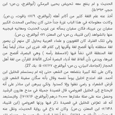
الحدیث و لم ینفع معه تحریض یحیی البرمکي (أبوالفرج، ن.ص؛ ابن
حجر، ۵/۳۹۳).
أخذ عنه علم اللغة کثیر من أکابر أهله (أبوالفرج، ۱۷/۹؛ یاقوت، ن.ص).
وکانت معلوماته في هذا الباب غزرة جداً حتی کان یجالس المحدث الکبیر
سفیان بن عیینة، فکان سفیان یسأله عن غریب الحدیث ومعانیه فیجیبه
عنها بالشواهد (ابن قتیبة، ن.ص؛ ابن المعتز، ۱۲۱؛ أبوالفرج، ن.ص).
وفي تلک الفترة، کان اللغویون و علماء العربیة یحاول کل منهم أن یصور
لغة منطقته بأنها أفصح لغة وأقربها إلی کلام الله. فنری ابن مناذر أیضاً یَعدُّ
لغة المنطقة التي نشأ فیها (لامسقط رأسه ) وهي البصرة، أفصح من
غیرها، ویدعي بأن ألفاظ لغة أدباء البصرة أحکی الألفاظ للقرآن من لغة أهل
الحجاز (الجاحة،
البیان
، ن.ص؛ أبوالفرج، ۱۷/۲۷؛ قا: بلا،
).
27
وکان علی ثقة کبیرة بتضلعه من الشعر، حتی إنه لم یستسلم للخلیل ابن
أحمد. فقد امتدح اخلیل یوماً نفسه وقال بأنه سکّان سفینة الشعر، فإن
قَرَضَ الشعراء و رضي نفقوا وإلا کسدوا. ولکي یبرهن ابن مناذر علی أنه
لایحتاج إلی الخلیل العروضي، قال قصیدة جمیلة في مدح هارون الرشید
وحصل منه علی صلة مقدارها ۲۰,۰۰۰ درهم (أبوالفرج، ۱۷/۱۶-۱۷). ولایستبعد
أنه قد تعرّض للخلیل في قصیدة ذکر فیها وزنها العروضي (ابن قتیبة،
۲/۷۴۸؛ ابن المعتز، ن.ص). وکان له باع في روایة الحدیث، ونقل عنه