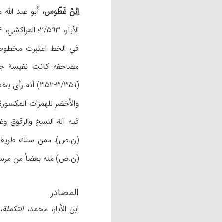
اِبْنُ غَطّوس،
في الخط اعتبرت مخطوطاته نموذجاً من مفاخر الأ
(۳/۳۵۱-۳۵۲) أ
والأخضر للهمزات المكسور
فیه آلة النسخ والرقوق و
(ن.ص) منه بعضاً من مرس
المصادر
ابن الأبار، محمد،
التكملة
، 