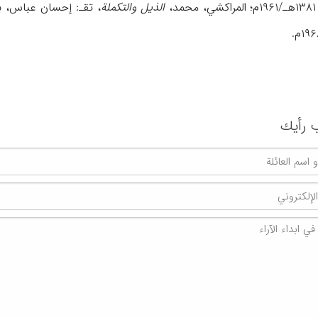
الذیل والتكملة
، تقـ: إحسان عباس، بیروت، ۱۹۷۳م؛ المقري الت
 رأیك