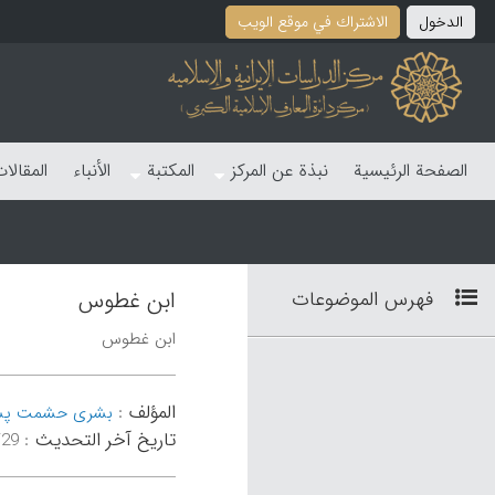
الدخول
الاشتراك في موقع الویب
الصفحة الرئیسیة
نبذة عن المرکز
المکتبة
الأنباء
المقالا
فهرس الموضوعات
ابن غطوس
ابن غطوس
المؤلف
:
بشری حشمت پس
تاریخ آخر التحدیث
:
۲۳:۲۰