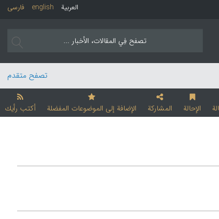
العربیة
english
فارسی
تصفح متقدم
لة
الإحالة
المشارکة
الإضافة إلی الموضوعات المفضلة
أکتب رأیك