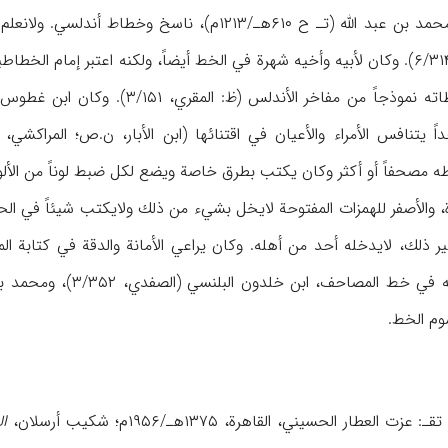
أبو عبد الله محمد بن عبد الله (تـ ح ۶۱۰هـ/۱۲۱۳م)
الأبار، ۲/۵۹۳؛ المراكشي، ۶/۳۱۴). وكان لأبیه وأخیه شهرة في الخط أیضاً، ولكنه
ندلس (ظ: المقري، ۳/۱۵۱). وكان ابن غطوس قد آلی علی نفسه ألایخط حرفاً من غیر آیات
نه رأی بخطه مصحفاً أو أكثر وكان یكتب بطرق خاصة ویضع لكل ضبط لوناً من ال
ة، والأصفر للهمزات المفتوحة لایخل بشيء من ذلك ولایكتب شیئاً في 
غیر ذلك، لایدخله أحد من أهله. وكان یراعي الأمانة والدقة في كتاب
وم الخط.
تقـ: عزت العطار الحسیني، القاهرة، ۱۳۷۵هـ/۱۹۵۶م؛ شكیب أرسلان،
ال