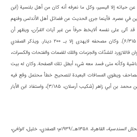
، ناسخ وخطاط أندلسي. ولانعلم عن حیاته إلا الیسیر، وكل ما نعرفه أنه كان من أهل بلنسیة (ابن
 اعتبر إمام الخطاطین في عصره. فأینما جری الحدیث عن فضائل أهل الأندلس وفنهم
القرآن
، ویظهر أن
مصاحفه كانت نفیسة جداً یتنافس الأمراء والأعیان في اقتنائها (ابن الأبار، ن.ص؛ المراكشي، ۶/۳۱۵). وكان مصحفه لایهدی إلا بـ ۲۰۰ دینار. ویذكر الصفدي
ألوان فاللازورد للشدّات والجزمات واللك للضمات والفتحات والكسرات،
الحاشیة وكأنه متی فسد معه شيء أبطل تلك الصفحة. وكان له بیت
ة المصاحف ویطوي المسافات البعیدة لتصحیح خطأ محتمل وقع فیه
(ن.ص). ممن سلك طریقه في خط المصاحف، ابن خلدون البلنسي (الصفدي، ۳/۳۵۲)، ومحمد بن محمد بن أبي زاهر (شكیب أرسلان، ۳/۱۸۵)، واستفاد ابن الأبار
حلل السندسیة
، القاهرة، ۱۳۵۸هـ/۱۹۳۹م؛ الصفدي، خلیل،
الوافي
،