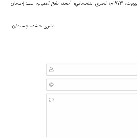
لمساني، أحمد،
نفح الطیب
، تقـ: إحسان
بشری حشمت‌پسند/ن.