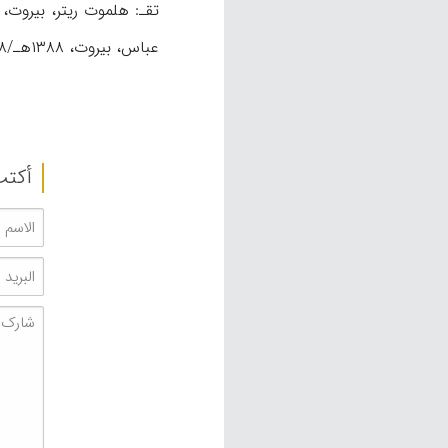
تقـ: هلموت ریتر، بیروت، ۱۳۸۱هـ/۱۹۶۱م؛ المراكشي، محمد،
عباس، بیروت، ۱۳۸۸هـ/۱۹۶۸م.
أکتب