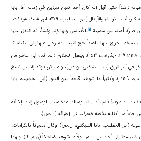
۱م)، صوفي وزاهد مغربي. عاش حیاته زاهداً حتی قیل إنه كان أحد اثنین مبرزین في زمانه (ظ: بابا
الوفیات
،
شمینة
بالأندلس وبها وُلد ونشأ، ثم انتقل منها
[۱]
ها ستسقط، خرج منها قاصداً حج البیت. ثم رحل عنها إلی مكناسة،
…، ۱/۱۴
جذوة
،…، ۱۵۳). ویقول السلاوي: لما قدم ابن عاشر من
لمغرب مثل فاس ومكناسة، لم یطب له القرار إلا بسلام (۴/۲۱). وكان لایفكر في أمر الرزق (بابا التنبكتي، ن.ص)، ولم یكن قوته إلا من نسخ
…، ۹-۱۰، ابن القاضي، درة، ۱/۱۴۹). وكثیراً ما شوهد قاعداً بین القبور (ابن الخطیب، بابا
لك المغرب (من بني مرین) قد ارتحل في ۷۵۷هـ/۱۳۵۶م إلی سلا، فوقف ببابه طویلاً فلم یأذن له، وسلك عدة سبل للوصول إلیه، إلا أنه
س جزءاً من كتابه
نفاضة الجراب
في إطرائه (ن.ص).
دعوته (ابن الخطیب، بابا التنبكتي، ن.ص). وكان معروفاً بالكرامات،
، ۷، ۹، ۱۰). وكان لاینبسط إلی أحد من الناس وقلّما شوهد ضاحكاً (ن.م، ۹)؛ ولهذا