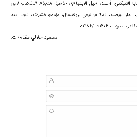
حاشیة الدیباج المذهب لابن
۱۹۵۶م؛ لیفي بروفنسال،
مؤرخو الشرفاء
، تجـ: عبد
روت، ۱۴۰۶هـ/۱۹۸۶م.
مسعود جلالي ‌مقدّم/ ت.