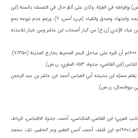
 وإفراطه في العزلة. وكان علی أتمّ حال في التمسك بالسنة (ابن
 بجد واجتهاد وصدق وانقیاد (م.ن،
أنس
، ۹). ورغم عدم نزوعه نحو
ن عباد الرُّندي (ن.ع) من كبار أصحاب ابن عاشر ومن خیار تلامذته
، ۳۶۵). ویذكر المقري الذي زار سلا في ۱۰۰۹هـ/ ۱۶۰۰م أن قبره علی ساحل البحر المحیط بخارج المدینة (۷/۳۵۰).
بقلم سمیّه ابن مدینته أبي العباس أحمد ابن عاشر بن عبد الرحمن
لكاتب العربي؛ ابن القاضي المكناسي، أحمد،
جذوة الاقتباس
، الرباط،
أنس الفقیر وعز الحقیر
، تقـ: محمد