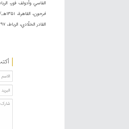
الفاسي وأدولف فور، الرباط، ۱۹۶۵م؛ 
فرحون
، القاهرة، ۱۳۵۱هـ/۱۹۳۲م؛ السلاوي، أحمد،
القادر الخلّادي، الرباط، ۱۳۹۷هـ/۱۹۷۷م؛ المقري التلمساني، أحمد،
أکتب