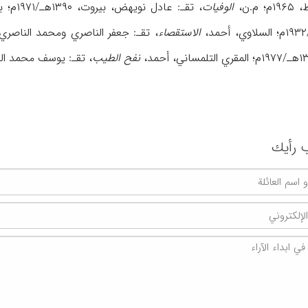
م.ن،
الوفیات
، تقـ: عادل نویهض، بیروت، ۱۳۹۰هـ/۱۹۷۱م؛ بابا التنبكتي، أحمد، «نیل الابتهاج»،
الاستقصاء
، تقـ: جعفر الناصري ومحمد الناصري، الدار البیضاء، 
نفح الطیب
، تقـ: یوسف محمد البقاعي، بی
 رأیك