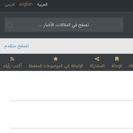
العربیة
english
فارسی
تصفح متقدم
لة
الإحالة
المشارکة
الإضافة إلی الموضوعات المفضلة
أکتب رأیك