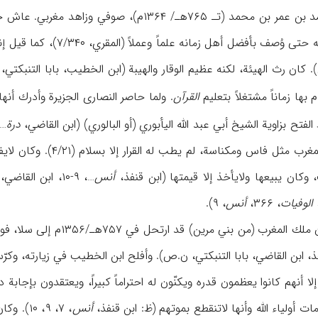
أبو العباس أحمد بن عمر بن محمد (تـ ۷۶۵هـ/ ۳۶۴
م بها زماناً مشتغلاً بتعلیم
القرآن
. ولما حاصر النصاری الجزیرة وأدرك أن
 الفتح بزاویة الشیخ أبي عبد الله الیأبوري (أو البالوري) (ابن القاضي،
درة
۸-۱۴۹،
الأندلس وتنقل في بلاد ا
وكان یبیعها ولایأخذ إلا قیمتها (ابن قنفذ،
أنس
،
الوفیات
، ۳۶۶،
أنس
، ۹).
وقیل إن السلطان أبا عنان م
ذ، ابن القاضي، بابا التنبكتي، ن.ص). وأفلح ابن الخطیب في زیارته، وكرّ
ا أنهم كانوا یعظمون قدره ویكنّون له احتراماً كبیراً، ویعتقدون بإجابة 
ت أولیاء الله وأنها لاتنقطع بموتهم (ظ: ابن قنفذ،
أنس