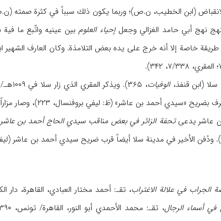
انقباض (ابن الخطیب، ن.ص)؛ وربما یكون ذلك سبباً في كثرة صمته (ن.ص)
هج نهج أبي حامد الغزالي وجعل
إحیاء العلوم
بین عینیه واتّبع ما فیة
ی طریقة خاصة إلا أنه خرج علی یده بعض التلامذة. وكان العارف الشهیر اب
سلا (ابن قنفذ،
الوفیات
د بن عاشر» (ظ: لیفي بروفنسال، ۲۲۳)، وصار مزاراً للناس (ابن القاضي، جذوة، ۱۵۳؛ المقري، ن.ص).
ن عاشر یدعی
تحفة الزائر في بعض مناقب سیدي الحاج أحمد بن عاشر
ة الجراب في علالة الاغتراب
، تقـ: أحمد مختار العبادي، القاهرة، دار ا
 في أسماء الرجال
، تقـ: محمد الأحمدي أبو النور، القاهرة/ تونس، ۱۳۹۰هـ/۱۹۷۰م؛ ابن قنفذ، أحمد،