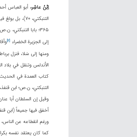
اِبْنُ عاشِر،
التنبكتي، ۷۰)، بل بولغ فیه حتی وُصف بأفضل أهل زمانه علماً وعملاً (المقري، ۷/۳۴۰)، كما قیل إنه كان أحد الأولیاء والأبدال (ابن الخطیب، ۳۷۹؛ ابن قنفذ،
۳۶۵؛ بابا التنبكتي، ن.ص). كان رث الهیئة، لكنه عظیم الوقار والهیبة (ابن الخطیب، بابا التنبكتي، ن.ص). أصله من
إلی الجزیرة
الخضراء
وأقا
[۲]
ومنها إلی سَلا، فنزل برباط
كتاب العمدة في الحدیث، 
التنبكتي، ن.ص؛ ابن قنفذ
أخفق فیها جمیعاً (ابن قنف
ورغم انقطاعه عن الناس، إل
كما كان یعتقد نفسه بكراما