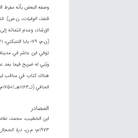
وصفه البعض بأنه مفرط ال
قنفذ،
الوفیات
، ن.ص). انت
الإرشاد، وعدم انتمائه إل
(ن.م، ۷۹؛ بابا التنبكتي، ۷۱؛ المقري، ۷/۳۳۸، ۳۴۲).
توفي ابن عاشر في مدینة 
وبُني له ضریح فیما بعد عرف بضریح «سیدي أحم
هناك كتاب في مناقب اب
الحافي (تـ۱۱۶۳هـ/۱۷۵۰م). ودُفن الأخیر في مدینة سلا أیضاً قرب ضریح سیدي أحمد بن عاشر (لیفي بروفنسال، ن.ص).
المصادر
ابن الخطیب، محمد،
نفاض
۱۹۷۳م؛ م.ن،
درة الحجال