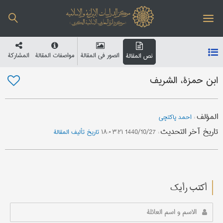
الصور في المقالة
مواصفات المقالة
المشارکة
نص المقالة
ابن حمزة، الشریف
المؤلف
:
احمد پاکتچی
تاریخ آخر التحدیث
:
1440/10/27 ۱۸:۰۳:۲۱
تاریخ تألیف المقالة
أکتب رأیك