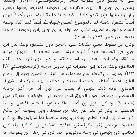
علی أنه یتعلّق بابن بطوطة نفسه (کراتشکوفسکي، IV/۴۲۲). وحینما
یسعی ابن جزي إلی ربط حکایات ابن بطوطة المتفرقة بعضها ببعض
والإسهاب فیها، فإنها تبدو هائلة ولکنها جافة خاویة المضامین وأحیاناً یروي
أبیاتاً لشعراء لاصلة لها بالموضوع المطروح.ویلاحظ أیضاً فیها أثناء وصفه
للشام و الجزیرة العربیة، الکثیر مما جاء به ابن جبیر (ابن بطوطة، ۸۴ وما
بعدها؛ ابن جبیر، ۲۳۴ وما بعدها).
وکان ابن بطوطة یملي حکایات علی الآخرین دون تنسیق، ولهذا بذل ابن
جزي في تحریرها جهوداً کبیرة حینما دعت الحاجة إلی تدوینها مرتبة
منسّقة، وکم أدخل فیها من استنباطاته، و هو الذي کان یجهل تلک
المناطق، وهذا مادعا إلی اضطراب في تدوین
الرحلة
(کراتشکوفسکي IV/
۴۲۳). وماورد في
الرحلة
من معلومات عن الهند و الصین یعید إلی ذهن
القارئ أحیاناً أساطیر رحلات السندباد و عجائب الهند لبزرگ ابن شهریار
الهرمزي. ومع ذلک ینبغي ألّا یغیب عن البال أنه من أکبر الرحّالة
المسلمین، وقد قُدّر طول الطریق الذي قطعه ابن بطوطة بـ ۷۵,۰۰۰ میل
(جب، ۹)، ویمکن القول إن أغلب ماکُتب عن المخیم الذهبي وآسیا
الوسطی لم یکن في غنی عن رحلة ابن بطوطة. وابن بطوطة آخر سائح
کبیر سافر إلی أرجاء العالم الإسلامي، ویعد منافساً ندّاً لمارکوبولوالذي کان
[۱۴]
یعاصره تقریباض (کراتشکوفسکي، IV/۴۱۷، نقلاً عن
روسکا
). وقد کان
للکاتب دور رئیسي في رحلة مارکوبولو، کما کان في رحلة ابن بطوطة، ما