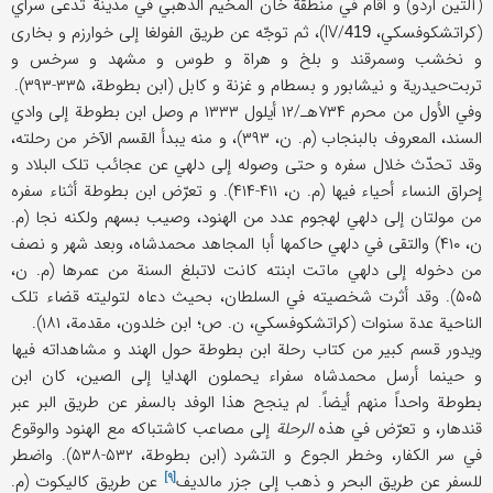
(آلتین أردو) و أقام في منطقة خان المخیم الذهبي في مدینة تدعی سراي
(کراتشکوفسکي، IV/
)، ثم توجّه عن طریق الفولغا إلی خوارزم و بخاری
419
و نخشب وسمرقند و بلخ و هراة و طوس و مشهد و سرخس و
تربت‌حیدریة و نیشابور و بسطام و غزنة و کابل (ابن بطوطة، ۳۳۵-۳۹۳).
وفي الأول من محرم ۷۳۴هـ/۱۲ أیلول ۱۳۳۳ م وصل ابن بطوطة إلی وادي
السند، المعروف بالبنجاب (م. ن، ۳۹۳)، و منه یبدأ القسم الآخر من رحلته،
وقد تحدّث خلال سفره و حتی وصوله إلی دلهي عن عجائب تلک البلاد و
إحراق النساء أحیاء فیها (م. ن، ۴۱۱-۴۱۴). و تعرّض ابن بطوطة أثناء سفره
من مولتان إلی دلهي لهجوم عدد من الهنود، وصیب بسهم ولکنه نجا (م.
ن، ۴۱۰) والتقی في دلهي حاکمها أبا المجاهد محمدشاه، وبعد شهر و نصف
من دخوله إلی دلهي ماتت ابنته کانت لاتبلغ السنة من عمرها (م. ن،
۵۰۵). وقد أثرت شخصیته في السلطان، بحیث دعاه لتولیته قضاء تلک
الناحیة عدة سنوات (کراتشکوفسکي، ن. ص؛ ابن خلدون، مقدمة، ۱۸۱).
ویدور قسم کبیر من کتاب رحلة ابن بطوطة حول الهند و مشاهداته فیها
و حینما أرسل محمدشاه سفراء یحملون الهدایا إلی الصین، کان ابن
بطوطة واحداً منهم أیضاً. لم ینجح هذا الوفد بالسفر عن طریق البر عبر
قندهار، و تعرّض في هذه
الرحلة
إلی مصاعب کاشتباکه مع الهنود والوقوع
في سر الکفار، وخطر الجوع و التشرد (ابن بطوطة، ۵۳۲-۵۳۸). واضطر
[۹]
للسفر عن طریق البحر و ذهب إلی جزر
مالدیف
عن طریق کالیکوت (م.