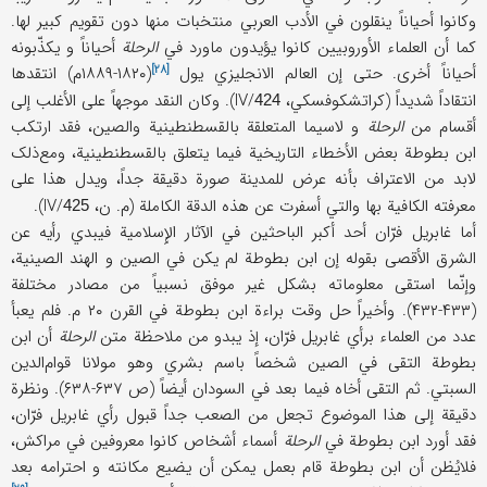
وکانوا أحیاناً ینقلون في الأدب العربي منتخبات منها دون تقویم کبیر لها.
کما أن العلماء الأوروبیین کانوا یؤیدون ماورد في
الرحلة
أحیاناً و یکذّبونه
[۲۸]
أحیاناً أخری. حتی إن العالم الانجلیزي
یول
(۱۸۲۰-۱۸۸۹م) انتقدها
انتقاداً شدیداً (کراتشکوفسکي، IV/
). وکان النقد موجهاً علی الأغلب إلی
424
أقسام من
الرحلة
و لاسیما المتعلقة بالقسطنطینیة والصین، فقد ارتکب
ابن بطوطة بعض الأخطاء التاریخیة فیما یتعلق بالقسطنطینیة، ومع‌ذلک
لابد من الاعتراف بأنه عرض للمدینة صورة دقیقة جداً، ویدل هذا علی
معرفته الکافیة بها والتي أسفرت عن هذه الدقة الکاملة (م. ن، IV/
).
425
أما غابریل فرّان أحد أکبر الباحثین في الآثار الإِسلامیة فیبدي رأیه عن
الشرق الأقصی بقوله إن ابن بطوطة لم یکن في الصین و الهند الصینیة،
وإنّما استقی معلوماته بشکل غیر موفق نسبیاً من مصادر مختلفة
(۴۳۳-۴۳۲). وأخیراً حل وقت براءة ابن بطوطة في القرن ۲۰ م. فلم یعبأ
عدد من العلماء برأي غابریل فرّان، إذ یبدو من ملاحظة متن
الرحلة
أن ابن
بطوطة التقی في الصین شخصاً باسم بشري وهو مولانا قوام‌الدین
السبتي. ثم التقی أخاه فیما بعد في السودان أیضاً (ص ۶۳۷-۶۳۸). ونظرة
دقیقة إلی هذا الموضوع تجعل من الصعب جداً قبول رأي غابریل فرّان،
فقد أورد ابن بطوطة في
الرحلة
أسماء أشخاص کانوا معروفین في مراکش،
فلایُظن أن ابن بطوطة قام بعمل یمکن أن یضیع مکانته و احترامه بعد