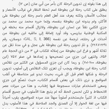
إلی هذا بقوله إن تدوین
الرحلة
کان بأمر من أبي عنان (ص ۱۲).
یطلق علی کتاب رحلة ابن بطوطة اسم تحفة النظار في غرائب الأمصار و
عجائب الأسفار، ولکنه یعرف عند أهل العلم باسم رحلة ابن بطوطة علی
الأکثر، ولم یدونه ابن بطوطة بنفسه، وإنما حرره محمد بن محمد بن
جزي الکلبي نقلاً عن لسان ابن بطوطة، ولاتزال أقسام منه بخطه في
المکتبة الوطنیة بباریس، وقد أورد إضافة إلی مالقیه ابن بطوطة من
أحداث في رحلته، ترجمة عن نفسه (GAL, S, II,
؛ دوسلان، رقم
366
۲۲۹۱-۲۲۸۷). و تمّ تدوین رحلة ابن بطوطة علی عجل و في مدة تقل عن
ثلاثة أشهر و فرغ ابن بطوطة من إملائه للکتاب في ۳ من ذي الحجة عام
۷۵۶، وانتهی ابن جزي من تصحیحها و إعدادها في صفر ۷۵۷ (ابن
بطوطة، ۷۰۰-۷۰۱). و ربما کان ابن جزي المسؤول عن الکثیر من نقائص
کتاب رحلة ابن بطوطة، ویجب أن تعزی تلک النقائص إلی أسلوب تدوین
الرحلة
و شکلها العام قبل کل شيء، بحیث تبدو غیر متناسقة في أغلب
المواضع و نری ذلک في بعض أقسام الکتاب، حیث تصنّع ابن جزي
وسعی لاستخدام عبارات مسجوعة فیها إطناب، و هذا من میزات عصر
الانحطاط و لکن لحسن الحظ أنه لم یتبع هذا الأسلوب في جمیع أقسام
الکتاب اذ کثیراً مایستخدم أسلوباً سهلاً عند سرده للمواضیع، یقرب أحیاناً
فیها من لغة الحوار إلا أن الصدق والجد الملاحظ في هذا الأسلوب یدل