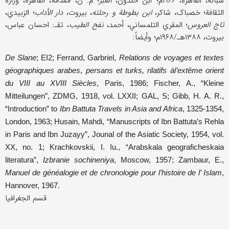
شبانة، القاهرة، ۱۹۶۶م؛ ابن خلدون،
العبر
؛ م. ن،
مقدمة
، القاهرة، وزارة
الثقافة؛ خصباک، شاکر،
ابن بطوطة و رحلته
، بیروت،
دار الأداب
؛ الزبیدي،
تاج العروس
؛ المقري التلمساني، أحمد،
نفح الطیب
، تقـ: احسان عباس،
بیروت، ۱۳۸۸هـ/۱۹۶۸م؛ وأیضاً:
De Slane
; EI2; Ferrand, Garbriel,
Relations de voyages et textes
géographiques arabes
,
persans et turks, rilatifs àl’extême orient
du VIII au XVIII Siècles
, Paris, 1986; Fischer, A., “Kleine
Mitteilungen”, ZDMG, 1918, vol. LXXII; GAL, S; Gibb, H. A. R.,
“Introduction” to
Ibn Battuta Travels in Asia and Africa
, 1325-1354,
London, 1963; Husain, Mahdi, “Manuscripts of Ibn Battuta’s Rehla
in Paris and Ibn Juzayy”, Jounal of the Asiatic Society, 1954, vol.
XX, no. 1; Krachkovskii, I. Iu., “Arabskala geograficheskaia
literatura”,
Izbranie sochineniya
, Moscow, 1957; Zambaur, E.,
Manuel de généalogie et de chronologie pour l’histoire de l’ Islam
,
Hannover, 1967.
قسم الجغرافیا