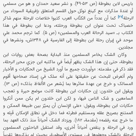
باریس لابن بطوطة (ص ۵۳-۴۹). و نشر سعید حمدان و هو من مسلمي
أو غندة مذکرات مع کینغ نوئل
حول القسم المتعلق بإفریقیة السوداء من
[۲۷]
الرحلة
کما أن عدداً من الکتّاب العرب کتبوا خلاصات للرحلة منهم شاکر
خصباک تحت عنوان ابن بطوطة ورحلته، ودعا ابن بطوطة في هذا
الکتاب بـ «سید الرحالة العرب والمسلمین» (ص ۵). کما ترجم محمد علي
موحد في إیران رحلة ابن بطوطة إلی الفارسیة في ۱۳۴۸ش، ونشرها في
مجلدین.
وکان الشک یخامر المسلمین منذ البدایة بصحة بعض روایات ابن
بطوطة، حتی إن هذا الشک یظهر أیضاً في ماکتبه ابن جزي محرر
الرحلة
،
فقد ذکر في مقدمته: «وأوردت جمیع ما أورد الشیخ من الحکایات و الأخبار
ولم أتعرض للبحث عن حقیقتها علی أنه سلک في إسناد صحاحها أقوم
المسالک و خرج عن عهدة سائرها بما یُشعر من الألفاظ بذلک» (ص ۱۳).
ویقول ابن خلدون: إن حکایات ابن بطوطة کانت موضع حیرة و تعجب
السامعین و شک الناس فیها، و لکن ابن خلدون لم یکن ممن أنکروا
حکایات ابن بطوطة، ویقول: «علی الإنسان أن یمیّز بین طبیعة الممکن و
الممتنع بصریح عقله ومستقیم فطرته فما دخل في نطاق الإمکان قَبِله و
ما خرج عنه رفضه» (مقدمة، ۱۸۲). ویزداد الشک أحیاناً منذ ذلک العهد بما
ورد في
الرحلة
و ینقص أحیاناً أخری، وقد استقبل الباحثون المسلمون
الرحلة
بالشک وجعلوها في مستوی الأسطورة، بحیث لم یذکروها تقریباً