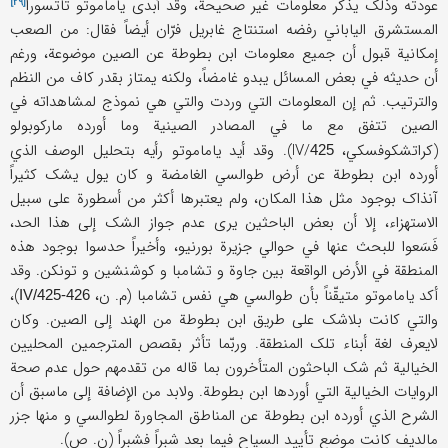
[۲۹]
عودته وذلک یذکر معلومات غیر صحیحة، وقد أبدی ی
اماموتو تاتسورا
المستشرق الیاباني رفضه استنتاج غابریل فرّان أیضاً فقال: من الصعب
إمکانیة قبول أن جمیع معلومات ابن بطوطة عن الصین موضوعة، ورغم
أن حدیثه في بعض المسائل یبدو غامضاً، ولکنه یمتاز بقدر کاف من النظم
والترتیب. ثم إن المعلومات التي وردت والتي هي نموذج لمشاهداته في
الصین تتفق مع ما في المصادر الصینیة وما أورده مارکوبولو
(کراتشکوفسکي، IV/
). وقد أید یاماموتو رأیه بتحلیل الوصف الذي
425
أورده ابن بطوطة عن أرض طوالسي الغامضة و کان یول یشک کثیراً
آنذاک بوجود مثل هذا المکان، ولم یعتبرها أکثر من أسطورة علی سبیل
الاستهزاء، إلا أن بعض الباحثین یری عدم جواز الشک إلی هذا الحد،
فَسَعوا للبحث عنها في حوالي جزیرة بورنیو، وأخیراً حدسوا بوجود هذه
المنطقة في الأرض الواقعة بین جاوة و تشامبا و کوشنشین و تونکن. وقد
أکد یاماموتو متیقّناً بأن طوالسي هي نفس تشامبا (م. ن،
)،
IV/425-426
والتي کانت بلاشک علی طریق ابن بطوطة من الهند إلی الصین. وکان
لایعرف لغة أبناء تلک المنطقة. وربّما تأثر بقصص المترجمین المحلیین
الخیالیة ثم شک الباحثون المتأخرون بما قاله من تقدمهم حول عدم صحة
الروایات الخیالیة التي أوردها ابن بطوطة. ولابد من الإضافة إلی ماسبق أن
الشرح الذي أورده ابن بطوطة عن المناطق المجاورة لطوالسي و منها جزر
مالدیف کانت موضع تأیید السیاح فیما بعد شبراً فشبراً (ن. ص).