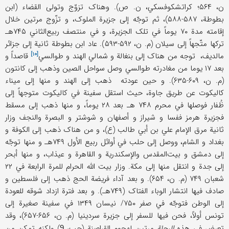
ن، ۵۶۴؛ کراتشکوفسکي، ن. ص). وهناک تزوّج وتولی القضاء (ابن
بطوطة، ۵۸۷-۵۸۸)، ثم توجّه إلی جزیرة الملوک، و تزّوج مرتین خلال
إقامته مدة ۷۰ یوماً في تلک الجزیرة، و في منتصف ربیع‌الثاني ۷۴۵هـ
ترکها متّجهاً إلی سیلان (م. ن، ۵۹۲-۵۹۳). عاد ابن بطوطة ثانیة إلی جزائر
[۱۰]
مالدیف، توجه من هناک إلی بنغالة و شمالي الهند و
طوالسي
قاصداً و
بعد ۱۷ یوما من مغادرته طوالسي وصل سواحل الصین وذهب إلی کانتون
(م. ن، ۶۰۹-۶۳۵). و حین عودته ذهب إلی الهند و منها إلی میناء
کالیکوت عن طریق جاوة، حیث استقل سفینة في کالیکوت متوجهاً إلی
ظُفار فوصلها في محرم ۷۴۸ هـ بعد ۲۸ یوماً، و منها ذهب إلی مسقط
فجزیرة هرمز ففسا و شیراز و أصفهان و شوشتر و البصرة والنجف وزار
ثانیة مرق الإمام علي بن أبي طالب (ع)، و من هناک ذهب إلی الکوفة و
بغداد و الشام، ووصل إلی حلب في أوائل ربیع الأول ۷۴۹هـ و منها توجّه
إلی دمشق و بیت‌المقدس والإسکندریة و القاهرة و عیذاب، و منها أبحر
إلی جدة و انتقل منها إلی مکة. وزار بیت الله الحرام للمرة الرابعة في ۲۲
شعبان ۷۴۹ (م. ن، ۶۵۴). و بعد آداء فریضة الحج ذهب إلی فلسطین و
صادف فیها انتشار الوباء الفتاک (۷۴۹هـ). و بعد فترة ازداد شوقه للعودة
إلی الوطن فتوجّه في صفر ۷۵۰/ نیسان ۱۳۴۹ في سفینة صغیرة إلی
تونس أولاً، فحن فیها للسفر إلی جزیرة سردینیا (م. ن، ۶۵۶-۶۵۷)، وقد
تعرض في هذه
الرحلة
مرتین لهجوم القراصنة (جب،
) ولکنه تمکن من
9