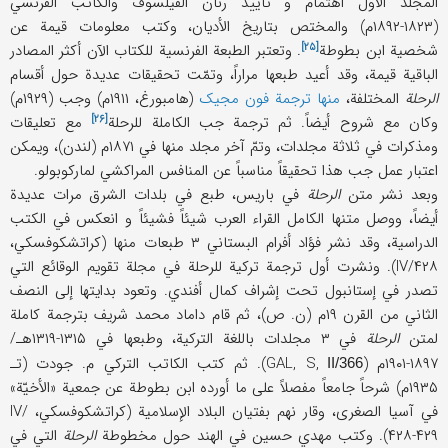
المجلد الأول اهتمام و تأیید رنان الفیلسوف والکاتب الفرنسي
(۱۸۲۳-۱۸۹۲م) والمختص بتاریخ الأدیان، و
کتب معلومات قیمة عن
[۲۵]
شخصیة ابن بطوطة
. وتعتبر الطبعة الفرنسیة للکتاب الآن أکثر المصادر
الباقیة قیمة، وقد أعید طبعها مراراً، وتمّت تحقیقات عدیدة حول أقسام
الرحلة
المختلفة،
منها ترجمة فون مجیک
(هامبورغ، ۱۹۱۱م) وجب (۱۹۲۹م)
[۲۶]
وکان مع شروح أیضاً. ثم ترجمة
جب الکاملة للرحلة
مع تعلیقات
ومذکرات في ثلاثة مجلدات، وتمّ آخر مجلد منها في ۱۸۷۱م (لندن)، ویمکن
اعتبار عمل جب هذا تحقیقاً مناسباً عن المنافس المراکشي لمارکوبولو.
وبعد نشر متن
الرحلة
في باریس، طبع في بلدات الشرق مرات عدیدة
أیضاً، ووصل متنها الکامل القراء العرب شیئاً فشیئاً و انعکس في الکتب
الدراسیة، وقد نشر فؤاد أفرام البستاني ۳ طبعات منها (کراتشکوفسکي،
IV/۴۲۸). ونشرت أول ترجمة ترکیة للرحلة في مجلة تقویم الوقائع التي
تصدر في إستانبول تحت إشراف کمال أفندي. وتعود بدایتها إلی النصف
الثاني من القرن ۱۹م (ن. ص)، ثم قام داماد محمد شریف بترجمة کاملة
لمتن
الرحلة
في ۳ مجلدات باللغة الترکیة، وطبعها في ۱۳۱۵-۱۳۱۹هـ/
۱۸۹۷-۱۹۰۱م (GAL, S,
). ثم کتب الکاتب الترکي م. جودت (تـ
II/366
۱۹۳۵م) شرحاً جامعاً مفصلاً علی ما أورده ابن بطوطة عن جمعیة «الأخیّة»
في آسیا الصغری، وقار نهم بفتیان البلاد الإسلامیة (کراتشکوفسکي، IV/
۴۲۸-۴۲۹). وکتب مهدي حسین في الهند حول مخطوطة
الرحلة
التي في