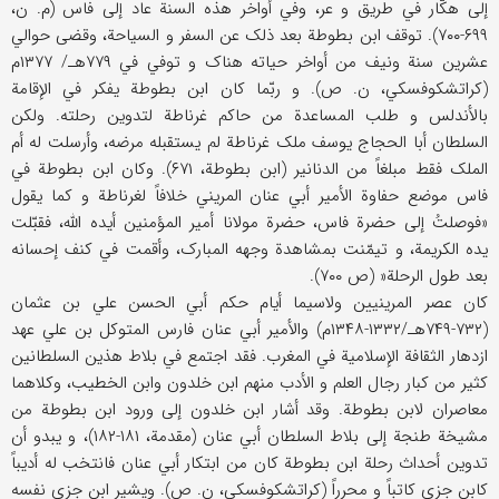
إلی هکّار في طریق و عر، وفي أواخر هذه السنة عاد إلی فاس (م. ن،
۶۹۹-۷۰۰). توقف ابن بطوطة بعد ذلک عن السفر و السیاحة، وقضی حوالي
عشرین سنة ونیف من أواخر حیاته هناک و توفي في ۷۷۹هـ/ ۱۳۷۷م
(کراتشکوفسکي، ن. ص). و ربّما کان ابن بطوطة یفکر في الإقامة
بالأندلس و طلب المساعدة من حاکم غرناطة لتدوین رحلته. ولکن
السلطان أبا الحجاج یوسف ملک غرناطة لم یستقبله مرضه، وأرسلت له أم
الملک فقط مبلغاً من الدنانیر (ابن بطوطة، ۶۷۱). وکان ابن بطوطة في
فاس موضع حفاوة الأمیر أبي عنان المریني خلافاً لغرناطة و کما یقول
«فوصلتُ إلی حضرة فاس، حضرة مولانا أمیر المؤمنین أیده الله، فقبّلت
یده الکریمة، و تیمّنت بمشاهدة وجهه المبارک، وأقمت في کنف إحسانه
بعد طول الرحلة« (ص ۷۰۰).
کان عصر المرینیین ولاسیما أیام حکم أبي الحسن علي بن عثمان
(۷۳۲-۷۴۹هـ/۱۳۳۲-۱۳۴۸م) والأمیر أبي عنان فارس المتوکل بن علي عهد
ازدهار الثقافة الإسلامیة في المغرب. فقد اجتمع في بلاط هذین السلطانین
کثیر من کبار رجال العلم و الأدب منهم ابن خلدون وابن الخطیب، وکلاهما
معاصران لابن بطوطة. وقد أشار ابن خلدون إلی ورود ابن بطوطة من
مشیخة طنجة إلی بلاط السلطان أبي عنان (مقدمة، ۱۸۱-۱۸۲)، و یبدو أن
تدوین أحداث رحلة ابن بطوطة کان من ابتکار أبي عنان فانتخب له أدیباً
کابن جزي کاتباً و محرراً (کراتشکوفسکي، ن. ص). ویشیر ابن جزي نفسه