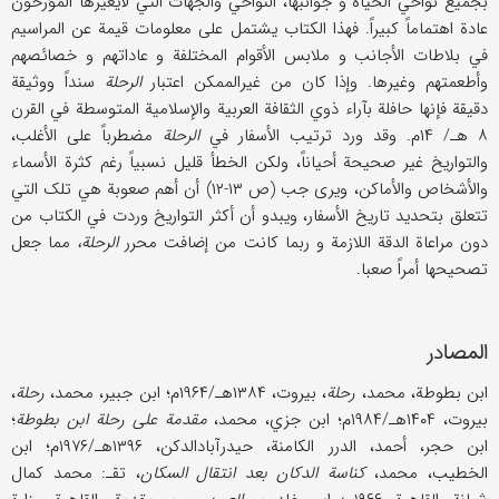
بجمیع نواحي الحیاة و جوانبها، النواحي والجهات التي لایعیرها المؤرخون
عادة اهتماماً کبیراً. فهذا الکتاب یشتمل علی معلومات قیمة عن المراسیم
في بلاطات الأجانب و ملابس الأقوام المختلفة و عاداتهم و خصائصهم
وأطعمتهم وغیرها. وإذا کان من غیرالممکن اعتبار
الرحلة
سنداً ووثیقة
دقیقة فإنها حافلة بآراء ذوي الثقافة العربیة والإسلامیة المتوسطة في القرن
۸ هـ/ ۱۴م. وقد ورد ترتیب الأسفار في
الرحلة
مضطرباً علی الأغلب،
والتواریخ غیر صحیحة أحیاناً، ولکن الخطأ قلیل نسبیاً رغم کثرة الأسماء
والأشخاص والأماکن، ویری جب (ص ۱۳-۱۲) أن أهم صعوبة هي تلک التي
تتعلق بتحدید تاریخ الأسفار، ویبدو أن أکثر التواریخ وردت في الکتاب من
دون مراعاة الدقة اللازمة و ربما کانت من إضافت محرر
الرحلة،
مما جعل
تصحیحها أمراً صعبا.
المصادر
ابن بطوطة، محمد،
رحلة
، بیروت، ۱۳۸۴هـ/۱۹۶۴م؛ ابن جبیر، محمد،
رحلة
،
بیروت، ۱۴۰۴هـ/۱۹۸۴م؛ ابن جزي، محمد،
مقدمة علی رحلة ابن بطوطة
؛
ابن حجر، أحمد، الدرر الکامنة، حیدرآبادالدکن، ۱۳۹۶هـ/۱۹۷۶م؛ ابن
الخطیب، محمد،
کناسة الدکان بعد انتقال السکان
، تقـ: محمد کمال