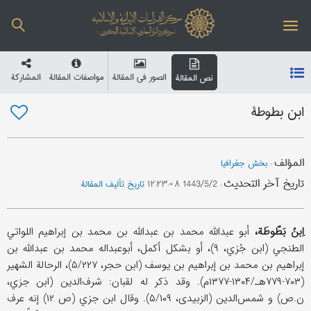
الصور في المقالة
مواصفات المقالة
المشارکة
نص المقالة
ابن بطوطة
المؤلف
:
بخش جغرافیا
تاریخ آخر التحدیث
:
1443/5/2 ۱۲:۲۳:۰۸
تاریخ تألیف المقالة
اِبنُ بَطّوطَة،
أبو عبدالله محمد بن عبدالله بن محمد بن إبراهیم اللواتي
الطنجي (ابن جُزي، ۹)، أو بشکل أکمل، أبوعبداله محمد بن عبدالله بن
إبراهیم بن محمد بن إبراهیم بن یوسف (ابن حجر، ۵/۲۲۷)، الرحالة الشهیر
(۷۰۳-۷۷۹هـ/۱۳۰۴-۱۳۷۷م). وقد ذکر له لقبان: شرف‌الدین (ابن جزي،
ن.ص) و شمس‌الدین (الزبیدی، ۵/۱۰۹). وقال ابن جزي (ص ۱۲) إنه عرف