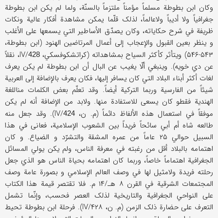
وکان ابن بطوطة مسلماً مؤمناً ملتزماً بالسنّة، ولما لم یکن ابن بطوطة
جغرافیاً ولا أدیباً ولاعالماً، لذلک قلّما یمکن مشاهدة أفکار عالیة ونکات
ظریفة في شرح حکایاته، وکان یصدّق الأساطیر التي یسمعها علی الأغلب
و ینظر بعین القبول والإعجاب إلی أعمال المرتاضین الهنود (ابن بطوطة،
۵۴۳-۵۴۶) ویتأثر کأکثر السیاح بمشاهداته (کراتشکوفسکي، IV/
، نقلاً
428
عن دي خویه). وینبغي ألّا یغیب عن البال أن ابن بطوطة لم یکن یعرف
لغات أکثر أبناء البلاد التي کان یسافر إلیها، فکان یعرف بالإضافة إلی العربیة
شیئاً من الفارسیة وربما الترکیة أیضاً. وقد تعلّم بعض الکلمات مناللغة
الهندیة فقطو کان یسعی للاستفادة منها. ولابد من الإضافة أنه لم یکن
موفقاً في استعمال هذه الألفاظ دائماً (م. ن، IV/
). وقد جعل منه
424
طالعه شاه أم أبي سائحاً فریداً بین الشعوب الإسلامیة، فعانی في هذا
السبیل حوالي ۲۵ عاماً من عمره المشقة والتشرّد و الضیاع. و کان
اهتمامه بالبلاد أقل من رغبته في معرفة الناس، ولم یکن یولي المسائل
الجغرافیة اهتماماً خاصاً، وربما کان اهتمامه بحیاة الناس هو الذي جعل
رحلته فریدة ولامثیل لها في وصف العالم الإسلامي و بصورة عامة وصف
المجتمعات الشرقیة في القرن ۸ هـ/۱۴ م. فلا تقتصر قیمة هذا الکتاب
علی النواحي الجغرافیة والتاریخیة لذلک العصر فحسب، وإنّما تشمل
التعرف علی حضارة ذلک الزمن (م. ن، IV/۴۲۸). فرحلة ابن بطوطة تحیط