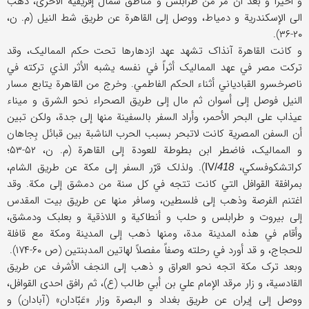
و أخیراً و بعد أن مر من طرابلس و مناطق شمال إفریقیة الأخری، ذهب
الی الإسکندریة و دمیاط، ووصل إلی القاهرة عن طریق شط النیل (م. ن،
۲۰-۳۶).
و کانت القاهرة آنذاک تشهد عهد ازدهارها تحت حکم الممالیک، وقد
ترکت مصر في عهد الممالیک أثراً في نفسه یشبه الأثر الذي ترکته في
ناصرخسرو القبادیاني أثناء الحکم الفاطمي. وخرج من القاهرة یتابع مسار
النیل فوصل إلی أسوان ثم مال إلی طریق الصحراء نحو الشرق و میناء
عیذاب علی البحر الأحمر، وأراد السفر بالسفینة منها إلی جدة، ولکن تبین
أن السفن المصریة کانت لاتبحر بسبب الحرب الناشبة بین قبائل بِجاهان
و الممالیک، فاضطر ابن بطوطة للعودة إلی القاهرة (م. ن، ۵۲-۵۳؛
کراتشکوفسکي،
). ولذلک قرّر السفر إلی مکة عن طریق الشام،
IV/
418
بمرافقة القوافل التي کانت تتجه في کل سنة من دمشق إلی مکة. وقد
اغتنم الفرصة وذهب إلی فلسطین، وسافر منها عن طریق بیت المقدس
إلی بیروت و طرابلس و حلب و أنطاکیة و اللاذقیة و بعلبک ودمشق،
وأقام في هذه المدینة مدة، ومنها ذهب إلی المدینة ومکة مع قافلة
للحجاج، و قد أورد في رحلته وصفاً مفصلاً لهاتین المدبنتین (ص ۶۰-۱۷۴).
وبعد ترک مکة اتجه نحو العراق و ذهب إلی النجف الأشرف عن طریق
القادسیة، و زار مرقد الإمام علي بن أبي طالب (ع)، ثم رافق احدی القوافل،
ووصل إلی إیران عن طریق بغداد و البصرة وزار «عَبّادان» (آبادان) و