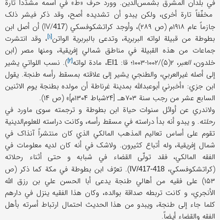
في بلدان المشرق بشمس‌الدین. وورد حرف «ط» في اسمه مشدّداً تارة
مخفّفاً تارة أخری، ولکن یبدو أن تشدیده أصح، وقد ذکر فیشر ذلک
جازماً عام ۱۹۱۸م (ص ۲۸۹)، وأوجد کراتشکوفسکي (IV/
) أن أصل ابن
417
[۱]
بطوطة من قبیلة لواته البربریة، وتدعی بالبربریة
الواتن
، وقد انتشرت
جماعات من هذه القبیلة في مناطق شمالي إفریقیة، ومنها مصر (ابن
[۲]
خلدون،
العبر
، ۲(۵)/۱۰۰۲-۱۰۰۳؛ قا:
، مادة
لواته
). نسب اللواتي یشیر
EI1
إلی أصله غیرالعربي، والطنجي یشیر إلی علاقته بمسقط رأسه طنجة. یقول
ابن جزي: «أخبرني أبوعبدالله بمدینة غرناطة أن مولده بطنجة یوم الاثنین
السابع عشر من رجب سنة ۷۰۳هـ [۲۴شباط ۱۳۰۴م]» (ص ۱۴).
ولاندري عن أوائل سنوات حیاة ابن بطوطة و ترجمته سوی ماورد في
رحلته
. و یبدو أنه بدأ دراسته في مسقط رأسه، وکانت دراسته للعلوم‌الدینیة
تقوم علی أساس تعالیم المذهب المالکي الذي کان منتشراً آنذاک في
شمال إفریقیة، وله أتباع کثیرون. ولاشک في أنه کان لدیه معلومات في
الفقه المالکي، فقد تولّی القضاء في شبابه و حتی أثناء رحلاته
(کراتشکوفسکي،
). تعرّف ابن بطوطة في مکة کما ذکر (ص
IV/417-418
۱۵۳) علی فقیه من أهالي طنجة یدعی أبا الحسن علي بن رزق الله
الأنجري، و کانت تربطه صداقة بوالده، وکان هذا الفقیه ینزل في دارهم
کلما جاء إلی طنجة، ویبدو من هذا الحدیث احتمال ارتباط أسرته بأهل
الفقه والقضاء أیضاً.