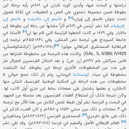
دراستها و البحث فیها، وأبدی کوزه غارتن في ۱۸۱۸م رأیه برحلة ابن
بطوطة ضمن مجموعة تحتوي علی النص و التعلیقات في ثلاثة فصول
[۲۰]
تحت عنوان
«السفر إلی إیران»
و
«السفر إلی مالدیف»
و
«السفر إلی
إفریقیة»
، کما نشر آپتس في ۱۸۱۹م أثراً مشابهاً عن رحلة ابن بطوطة إلی
[۲۱]
مالابار. وفي ۱۸۲۹ م کانت الخطوة الرئیسة التي قام بها
لي
الأستاذ في
جامعة کمبریدج هي ترجمة نص المنتقی. وفي ۱۸۴۰-۱۸۵۵م ترجمه إلی
[۲۲]
البرتغالیة المستشرق
البرتغالي موئورا
(۱۷۷۰-۱۸۴۰م) (کراتشکوفسکي،
). وکانت هذه الترجمة عن مخطوطة اشتراها من
GAL, S, II/366; IV/429
فاس بمراکش عام ۱۷۹۷م (ن. ص). و بعد احتلال الفرنسیین للجزائر عثر
علی عدد من المخطوطات الأخری لرحلة ابن بطوطة، کما اکتشفت
مخطوطة في میناء
کونستانتا
الروماني، وتم إثر ذلک جمع حوالي ۵
مخطوطات من هذه
الرحلة
في المکتبة الوطنیة الفرنسیة، اثنتان منها
کاملتان، و بعضها یشتمل علی صفحات بخط ابن جزي أول کاتب لها.
وکان نتیجة لذلک أن استطاع العلماء الفرنسیون بعد سلسلة من الجهود
في البحث و الترجمة نشر أول طبعة للنص الکامل من هذا الأثر مع ترجمة
في ۴ مجلدات و ذلک بین سنتي ۱۸۵۳ و ۱۸۵۸م و کان العبء الدکبر في
[۲۳]
ذلک علی عاتق
دفرمري
المستشرق الفرنسي (۱۸۲۲-۱۸۸۳م) و
سانغینتي
[۲۴]
العالم الایطالي الأصل والمقیم في فرنسا (۱۸۱۱-۱۸۸۳م). وقد لقي نشر