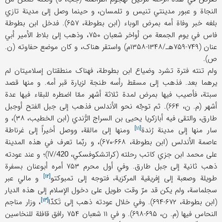
النجاة و عبور مدینتي تنیس و تلمسان، و حینما وصل إلی مدینة تازي
بلغه خبر وفاة أمه بمرض الوباء (ابن بطوطة، ۶۵۷). فدخل ابن بطوطة
فاس في یوم الجمعة من أواخر شعبان ۷۵۰، وذهب إلی بلاط الأمیر أبي
عنان (۷۴۹-۷۵۹هـ/۱۳۴۸-۱۳۵۸م) واستقر هناک، و کان موضع حفاوته (ن.
ص).
ولم تنته فترة تشرد وضیاع ابن بطوطة، فهناک منطقتان إسلامیتان لم
یرهما بعد. فذهب إلی مسقط رأسه طنجة لزیارة قبر أمه. و منها قصد
سبتة، فأصیب فیها بمرض لمدة ثلاثة أشهر ممّا اضطره للبقاء فیها عدة
أشهر (م. ن، ۶۶۴). ثم توجّه نحو الأندلس فذهب إلی جبل الفتح أوجبل
طارق، والتقی فیه أبازکریا یحیی بن السراج الرُّندي (ابن الخطیب، ۳۸)، و
[۱۱]
سار منها إلی مدینة
رُندة
ومنها إلی مالقة، ووصل أخیراً إلی غرناطة
عاصمة الأندلس (ابن بطوطة، ۶۶۸-۶۷۰)، و ربّما تعرف في هذه المدینة
علی محمد ابن جزي کاتب رحلته (کراتشکوفسکي، IV/
)؛ و عند عودته
420
ذهب ثانیة إلی جبل طارق. وفي أول محرم ۷۵۳ أمره أبوعنان بسفرة
[۱۲]
طویلة وصعبة إلی إفریقیة المرکزیة، فتوجه إلی
تمبوکتو
و مالي عبر
سجلماسة، ولم یکن قد مرّ وقت طویل علی دخول الإسلام إلی هذه الدیار
[۱۳]
(ابن بطوطة، ۶۷۲-۶۹۴). وفي خلال عودته ذهب إلی
تَکدّا
، وزار مناجم
النحاس فیها (م. ن، ۶۹۵-۶۹۸). و في ۱۱ شعبان ۷۵۴ رافق قافلة للنخاسین