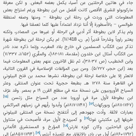
جاء في هاتین الرحلتین عن آسیا، یکمل بعضه البعض. و لکن معرفة
مارکوبولو للشرق الأقصی کانت أفضل من ابن بطوطة ورغم امتزاج بعض
المعلومات التي وردت في رحلة ابن بطوطة – ومنها وصفه لمنطقة
طوالسي – بالأسطورة إلّا أننا نزداد اعتماداً علیها کلما تعمقنا فیها.
ولم یذکر لابن بطوطة أثر أدبي في
الرحلة
أو غیرها من المصادر، ولکنه
یعتبر راویاً وشارحاً قدیراً (م. ن، IV/
). لم یکن لرحلة ابن بطوطة شهرة
418
تذکر بین الکتّاب المسلمین في خارج بلاد المغرب، وإنما ذکره عدد نادر
من الکتّاب أمثال ابن خلدون (مقدمة، ۱۸۱-۱۸۲)، والمقّري (۱/۱۵۲، ۷/۳۳۷)
وابن الخطیب (ص ۳۷-۳۸)، ثم نقل الآخرون عنهم بعض المعلومات فیما
بعد (ابن حجر، ۵/۲۲۷). ومن بین المؤلفات الإسلامیة في القرون التالیة،
لانعثر إلا علی خلاصة لرحلة ابن بطوطة، نشرها محمد بن فتح البیلوني
في القاهرة سنة ۱۲۷۸ هـ بطبعة حجریة تحت عنوان المنتقی. وعثر
السیاح الأوروبیون علی نسخة منه في مطلع القرن ۱۹ م بمصر. وقد عرّف
[۱۵]
ابن بطوطة لأول مرة في أوروبا عدد من السیاح
مثل زتسن
[۱۶]
(۱۷۶۷-۱۸۱۱م)
وبورکهات
(۱۷۴۸-۱۸۱۷م) وأبدوا رأیهم في زمیلهم المراکشي
بعبارات لائقة. وأدت جهودهم إلی أنتفتح نسخة من المنتقی للبیلوني
[۱۷]
طریقها إلی مکتبتي
غوتا
و کمبریدج لأول مرة، فأصبحت في متناول
[۱۸]
أیدي الباحثین. وکان کوزه
غارتن
المؤرخ و المستشرق الألماني
[۱۹]
(۱۷۹۲-۱۸۶۰م) أول من بادر بالاتفاق مع تلمیذه
آپتس
(۱۷۹۴-۱۸۵۷م) إلی