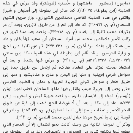
«ماجول» (معشور – ماهشهر) و «تُستر» (شوشتر)، وقد مرض في هذه
المدینة (ابن بطوطة، ۱۷۵-۱۹۴). کما سافر ابن بطوطة إلی أصفهان و شیراز
والتقی في هذه المدینة القاضي مجدالدین الشیرازي، وزار ضریح الشیخ
السعدي (م. ن، ۱۹۹-۲۱۶). ثم عاد إلی العراق عن طریق کازرون، وبعد أن مر
بکربلاء ذهب ثانیة إلی بغداد (م. ن، ۲۱۸-۲۲۱)، وقصد بعد مدة تبریز في
رکاب الأمیر علاءالدین محمد من أمراء السلطان أبي سعید بَهادُرخان و عاد
من هناک إلی بغداد مرة أخری (م. ن، ۲۳۲-۲۳۳). ثم عزم ثانیة علی الحج
و زیارة الحرمین. و قد أقام ابن بطوطة في هذه المرة بمکة بین سنتي
۷۲۹-۷۳۰هـ/ ۱۳۲۸-۱۳۲۹م (م. ن، ۲۴۱). و مرض فیها بشدة. و بعد أن
استعاد صحته تعرّف علی العلماء هناک، ثم ارتحل عن طریق جدة إلی
سواحل شرقي إفریقیة و منها إلی الیمن و عدن و مقادیشو، و منها إلی
طریق ظفار و سواحل شرقي الجزیرة العربیة و عمان و الخلیج الفارسي
حتی وصل إلی جزیرة هرمز، والتقی فیها ملکها السلطان قطب‌الدین تهتن
(تَهمتَن). توجّه إلی لارستان بفارس، و قصد جزیرة کیش و البحرین، و في
۷۳۲هـ عاد إلی مکة و بعد أن أدیفریضة الحج ذهب إلی غزة عن طریق
البحر الأحمر و عیذاب و منها إلی آسیا الصغری (م. ن، ۲۴۱-۲۸۴). و بادر في
قونیة إلی زیارة ضریح مولانا جلال‌الدین محمد البلخي (م. ن، ۲۹۴).
وذکر أن المرحلة الثانیة من رحلته کانت نحو الشمال، إلا أن المسار الذي
قطعه فیها یکتنفه شيء من الغموض و الاضطراب. وقد مر ابن بطوطة في