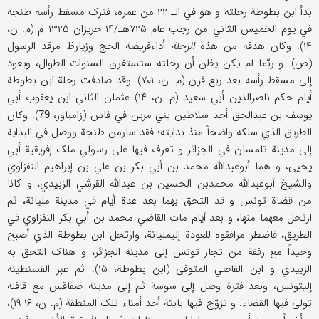
بدأ ابن بطوطة رحلته و هو في الـ ۲۲ من عمره، فترک مسقط رأسه طنجة
في یوم الخمیس الثاني من رجب عام ۷۲۵هـ/۱۴ حریزان ۱۳۲۵ م (م. ن،
۱۴). وکان هدفه من هذه
الرحلة
أداءفریضة الحج وزیارظ مرقد الرسول
(ص). و ربّما لم یکن یظن أن رحلته ستستغرق السنوات الطوال، ویعود
إلی مسقط رأسه بعد ربع قرن (م. ن، ۷۰۱). وقد صادفت رحلة ابن بطوطة
أیام حکم ناصرالدین أبي سعید (م. ن، ۱۴) عثمان الثاني ابن یعقوب أبي
یوسف بن عبدالحق أحد سلاطین بني مرین في فاس (زامباور،
). وکان
79
الطریق الذي سلکه واضحاً منذ بدایته؛ فقد سارمن طنجة ووصل في البدایة
إلی مدینة تلمسان في الجزائر و تعرف فیها علی رسولي ملک إفریقیة أبي
یحیی، و هما أبوعبدالله محمد بن أبي بکر بن علي بن إبراهیم النفزاوي
والشیخ أبوعبدالله محمدبن الحسین بن عبدالله القرشي الزبیدي، و کانا
من قضاة تونس و قد التحق بهما بعد عدة أیام في مدینة ملیانة، ثم
ارتحل معهما منها، و بعد أیام مات القاضي محمد بن أبي بکر النفزاوي في
الطریق، فاضطر مرافقوه للعودة إلیملیانة، وارتحل ابن بطوطة الذي أصبح
وحیداً مع رفقة من تجار تونس إلی مدینة الجزائر، و هناک التحق به
الزبیدي و ابن القاضي المتوفی (ابن بطوطة، ۱۵). ثم عبر القسنطینة
إلیتونس، وبعد فترة وصل إلی سوسة ثم إلی مدینة صفاقس مع قافلة
تولی فیها القضاء. و تزوّج فیها بابتة أحد أمناء تلک المنطقة (م. ن، ۱۶-۱۹)،