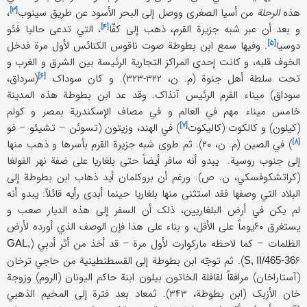
[۳]
هذه
الرحلة
من أسیا الصغری ووصل إلی البحر الأسود عن طریق
سینوب
،
[۴]
و بعد أن عبر شبه جزیرة القرم، ذهب إلی
کفّا
، التي تدعی حالیا فئو
[۵]
دوسیا
. وفیها سمع ابن بطوطة صوت ناقوس الکنائس لأول مرة فدخل
الخوف قلبه، و کانت إحدی المراکز التجاریة الرئیسة بین الشرق و الغرب و
[۶]
تحت سلطة أهل جنوة (م. ن، ۳۲۲-۳۲۳). و کان
سوداک
(سرداق،
سوداق) میناء القرم الرئیس آنذاک. وقد عد ابن بطوطة هذه المدینة
خامس میناء مهم في العالم و في مصاف الإسکندریة بمصر و کولم
[۷]
(کیلون) و کالکوت (
کالیکوت
) في الهند، وزیتون (
تسوئن – تشیئو – فو
[۸]
) في الصین (م. ن، ۲۰). ثم طوی شبه جزیرة القرم بأسرها و ذهب منها
إلی جنوب روسیة. یبدو أنه سافر أیضاً حتی بلغاریا علی ضفة نهر الفولغا
(کراتشکوفسکي، ن. ص). ورغم أن بروکلمان أید ذهاب ابن بطوطة إلی
البلاد التي وصفها فقد استثنی منها بلغاریا حینما أبدی رأیه قائلاً: یبدو أنه
لم یکن في أرض البلغاریین، ذلک أن السفر إلی هذه الدیار صعب و
یستغرق ۶۰یوماً علی الأقل، و بناء علی هذا فإن الوصف الذي أورده لأرض
الظلمات – کما لاحظه مارکوارت لأول مرة – قد أخذ من أثر أدبي (
GAL,
۶). ثم توجّه ابن بطوطة إلی القسطنطینیة من حاجي ترخان
S, II/465-36
(آستاراخان) مرافقاً لقافلة الخاتون بیلون ابنة حاکم الیونان (الروم) وزوجة
خان الأزبک (ابن بطوطة، ۳۴۳). ثمعاد بعد فترة إلی المخیم الذهبي