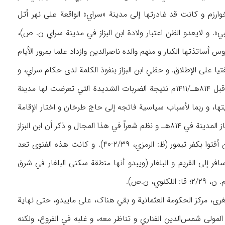
۲/) أن أصل هذه الأسرة من «کَردَر» بخوارزم و کانت قد غادرتها إلی مدینة «سراي» الواقعة علی نهر أتل
. و لایعدو الظن اعتبار ولادة ابن البزاز في مدینة سراي ن. ص)،
اتذتها الکبار و منهم والده ناصرالدین وازداد علما بمرور الأیام
دا في النهایة مرجع الفتیا علی الإطلاق. و حظي ابن البزاز بنفوذ الکلمة لدی حکام سراي، و
ما کانت تأخذه في تنفیذ الأحکام‌الدینیة لومة لائم، وقد اضطر ابن البزاز إلی مغادرة مدینة سراي قبل ۸۱۴هـ/۱۴۱۱م نتیجة الضربات الشدیدة التي تعرضت لها مدینة
ا، و ربما لأسباب سیاسیة فاتجه إلی حاج طرخان و اختار الإقامة
فیها. و قد أثار نفوذ ابن البزاز الکبیر لدی حکام حاج طرخان عجب عصام‌الدین السمرقندي الذي اجتاز المدینة في ۸۱۴هـ و نظم شعراً في هذا المجال و ذکر أن ابن البزاز
کان یتدخل في شؤون هذه المدینة و کلمته فیها مسموعة. و عدّ الفاضل المرجاني، ابن البزاز ممن أفتوا بکفر تیمور (ظ: الرمزي، ۲/۳۹-۴۰). و کانت هذه الفتوی تعد
 إلی القریم و البلغار (ویبدو أنها منطقة سکنی البلغار في شرق
، ن.ص).
صغری، مرکز الحکومة العثمانیة و بقي هناک، علی مایبدو، حتی نهایة
ي بروسه، المولی شمس‌الدین الفناري و تناظر معه، و غلبه في الفروع، ولکنه