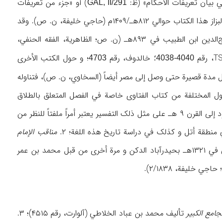
في بیان تعریفات الأحکام» (ظ:
) أو «جزء من تعریفات
GAL, II/291
، ۹(۱)/۲۷) هي في الواقع مقتطفات أو أقسام من هذاالکتاب. وألف ابن البزاز هذا الکتاب حوالي ۸۱۲هـ/۱۴۰۹م (حاجي خلیفة، ن. ص). وقد
لخص هذا الکتاب جماعة منهم محمد بن فرامرز الرومي المعروف بملاخسرو (تـ ۸۸۵هـ) و سراج‌الدین ابن الطبیب في ۸۹۳هـ (ن. ص؛ الظاهریة، الفقه الحنفي،
خالدوف، رقم
؛ و حول الکتب الأخری
4040-4038؛
4703
ال مدة قصیرة حتی وصل إلی مصر أیضاً (السخاوي، ن. ص)، فتناوله
صول المختلفة من کتاب الفتاوی خاصة في الفصل المتعلق بالطلاق
والارتداد و في المواضع التي یدور الحکم الفقهي فیها علی مفهوم الألفاظ، واحتواء کتاب فقهي یعود إلی القرن ۹ هـ علی مثل ذلک التفسیر یعتبر أمراً ملفتاً للنظر من
منطقة أتل و کذلک في دراسة تاریخ هذه اللغة؛ ۲.
مناقب الإمام
لأبي المؤید الخوارزمي المکي في ۱۳۲۱هـ بحیدرآباد الدکن و مرة أخری من قبل محمد بن عمر
مع الکبیر
تألیف محمد بن عباد الخلاطي (آلوارت، رقم ۴۵۱۵)؛ ۳.