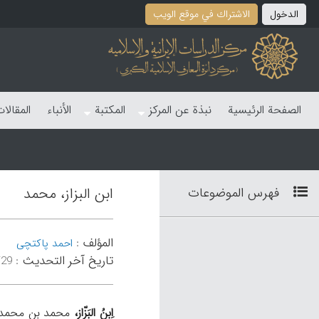
الدخول
الاشتراك في موقع الویب
الصفحة الرئیسیة
نبذة عن المرکز
المکتبة
الأنباء
المقالا
فهرس الموضوعات
ابن البزاز، محمد
المؤلف
:
احمد پاکتچی
تاریخ آخر التحدیث
:
۴۱:۱۲
اِبنُ البَزّاز،