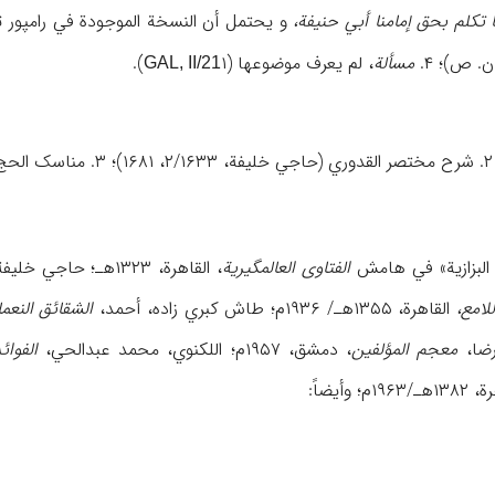
ما تکلم بحق إمامنا أبي حنیفة،
و یحتمل أن النسخة الموجودة في رامپور 
مسألة
، لم یعرف موضوعها (
۱).
GAL, II/21
ي البزازیة» في هامش
الفتاوی العالمگیریة
، القاهرة، ۱۳۲۳هـ؛ حاجي خلیفة،
لامع،
القاهرة، ۱۳۵۵هـ/ ۱۹۳۶م؛ طاش کبري زاده، أحمد،
الشقائق النعما
رضا،
معجم المؤلفین
، دمشق، ۱۹۵۷م؛ اللکنوي، محمد عبدالحي،
الفوائ
۱۹م؛ وأیضاً: