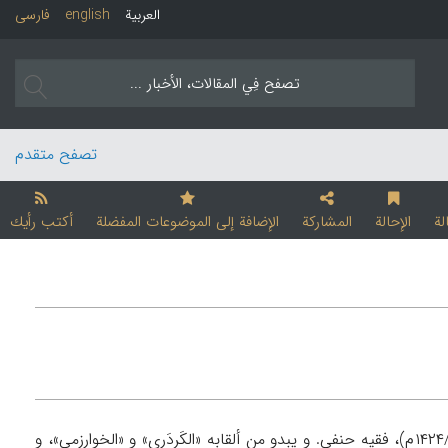
العربیة
english
فارسی
تصفح متقدم
لة
الإحالة
المشارکة
الإضافة إلی الموضوعات المفضلة
أکتب رأیك
محمد بن محمد بن شهاب بن یوسف العمادي الکَردَري الملقب بحافظ‌الدین (تـ ۸۲۷هـ/۱۴۲۴م)، فقیه حنفي. و یبدو من ألقابه «الکَردَري» و «الخوارزمي»، و