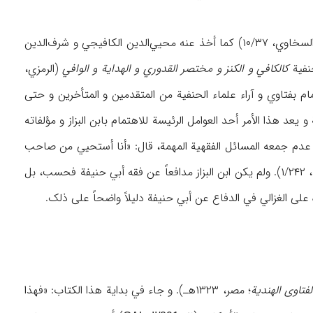
ویمکن ذکر ابن عربشاه أحد تلامذة ابن البزاز حیث أقام ۴ سنوات عنده و أخذ عنه الفقه و أصوله (السخاوي، ۱۰/۳۷) کما أخذ عنه محیي‌الدین الکافیجي و شرف‌الدین
کالکافي و الکنز و مختصر القدوري و الهدایة و الوافي
(الرمزي،
ام بفتاوي و آراء علماء الحنفیة من المتقدمین و المتأخرین و حتی
عد هذا الأمر أحد العوامل الرئیسة للاهتمام بابن البزاز و مؤلفاته
ب عدم جمعه المسائل الفقهیة المهمة، قال: «أنا أستحیي من صاحب
] لأنه مجموعة شریفة جامعة للمهمات علی ماینبغي» (حاجي خلیفة، ۱/۲۴۲). ولم یکن ابن البزاز مدافعاً عن فقه أبي حنیفة فحسب، بل
علی الغزالي في الدفاع عن أبي حنیفة دلیلاً واضحاً علی ذلک.
فتاوی الهندیة
؛ مصر، ۱۳۲۳هـ). و جاء في بدایة هذا الکتاب: «فهذا