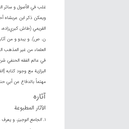
غلب في الأصول و سائر ال
القریمي (طاش کبري‌زاده، ۶۴، ۸۱). و کان ابن البزاز حاد الذکاء و حفظ الکثیر من المتون الفقهیة الحنفیة
ن. ص). و یبدو و من آثاره
العلماء من غیر المذهب الح
في عالم الفقه الحنفي شر
البزازیة مع وجود کتابه [
ال
مهتماً بالدفاع عن أبي حن
آثاره
الآثار المطبوعة
۱.
الجامع الوجیز،
و یعرف ب