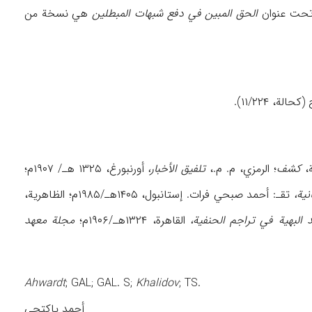
تحت عنوان
الحق المبین في دفع شبهات المبطلین
هي نسخة من
کشف
؛ الرمزي، م. م.،
تلفیق الأخبار،
أورنبورغ، ۱۳۲۵ هـ/ ۱۹۰۷م؛
نیة،
تقـ: أحمد صبحي فرات. إستانبول، ۱۴۰۵هـ/۱۹۸۵م؛ الظاهریة،
د البهیة في تراجم الحنفیة،
القاهرة، ۱۳۲۴هـ/۱۹۰۶م؛
مجلة معهد
Ahwardt
; GAL; GAL. S;
Khalidov
; TS.
أحمد پاکتچي