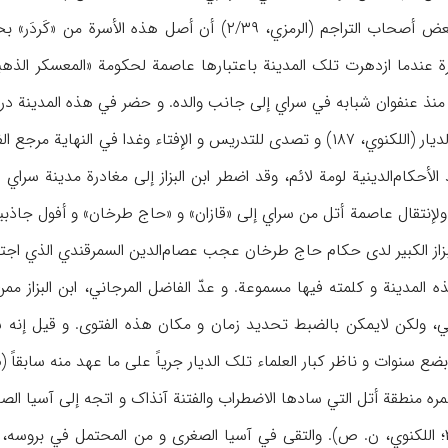
«البریقیني»، و مما ذکره بعض أصحاب التراجم (الرمزي، ۳۹
 عندما ازدهرت تلک المدینة باعتبارها عاصمة لحکومة «المعسکر الذهبي»
 عنفوان شبابه في سراي إلی جانب والده. و حضر في هذه المدینة دروس أس
حتی ذاع صیته في تلک الدیار (اللکنوي، ۱۸۷) و تصدی للتدریس و الإفتاء وغ
إنتقال عاصمة أتل من سراي إلی «قازان» و «حاج طرخان» و أفول جاذبیته
، ولکن لایمکن بالضبط تحدید زمان و مکان هذه الفتوی. و قیل إنه سافر
ت و ناظر کبار العلماء تلک الدیار جریاً علی ما عهد منه سابقاً (م. ن، ۲/۲۹؛ قا: اللکنوي
 عمره منطقة أتل التي سادها الاضطراب والفتنة آنذاک و اتجه إلی آسیا ال
عمره (طاش کبري‌زاده، ۲۹؛ اللکنوي، ن. ص). والتقی في آسیا الصغری و من المحتمل ف