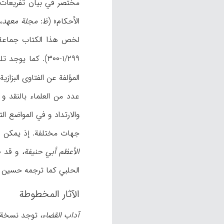
مختصر في بیان تفریعات ال
الأحکام» (ظ:
مجلة معهد
۱/۲۹۹-۳۰۰). کما یوجد تلخیص لکتاب الفتاوی ینسب إلی ابن البزاز و لایمکن البت في هذا (ظ: TS، رقم
المؤلفة عن الفتاوی البزا
عدد من العلماء بالنقد و
جهات مختلفة. إذ یمکن ال
الأعظم أبي حنیفة،
و قد ط
الحلبي کما ترجمه حسین الأدرنوي مفتي بغداد في ۱۰۰۷هـ/۱۵۹۸ 
الآثار المخطوطة
آداب القضاء،
توجد نسخة م