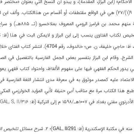
أحکام» (ابن البزاز، المقدمة)، و یبدو أن النسخ التي بعنوان «مختصر 
زیة، ظ: حاجي خلیفة، ن. ص؛ خالدوف، رقم
). انتشر کتاب الفتای خل
4704
 الشرح. وقام ابن البزاز بتفسیر بعض الجمل الفارسیة بالتفصیل في ال
اعتماد علیه کمصدر موثوق به في معرفة مدی انتشار اللغة الفارسیة في 
بع هذا الکتاب مرة
مع مناقب أبي حنیفة
م إلی الترکیة (ظ: GAL, S, II/۳۱۶؛ حاجي خلیفة، ۲/۱۸۳۸).
نه في مکتبة الإسکندریة (ظ:
)؛ ۲.
شرح مسائل تلخیص الجا
GAL, II/291