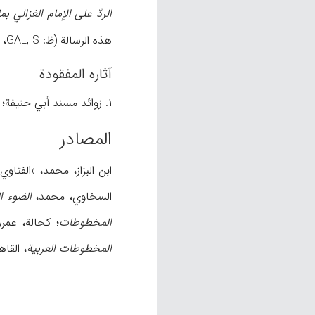
الردّ علی الإمام الغزالي ب
هذه الرسالة (ظ: GAL, S، ن. ص)؛ ۴.
آثاره المفقودة
۱. زوائد مسند أبي حنیفة؛ ۲. شرح مختصر القدوري (حاجي خلیفة، ۲/۱۶۳۳، ۱۶۸۱)؛ ۳. مناسک الحج (کحالة، ۱۱/۲۲۴).
المصادر
ابن البزاز، محمد، «الفتاو
السخاوي، محمد،
الضوء ال
المخطوطات
؛ کحالة، عمر
المخطوطات العربیة
، القاهرة، ۱۳۸۲هـ/۶۳