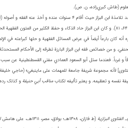
علوم (طاش کبري‌زاده، ن. ص).
 أنه کان بارعاً أیضاً في عرض المسائل الفقهیة و حلها کبراعته في الإلم
نفي. و من خصائص فقه ابن البزاز البارزة تطرقه إلی الأحکام المستحدثة و ی
قاً و غرباً. فعندما سئل أبو السعود العمادي مفتي القسطنطینیة عن سب
فتاوی
یفة نفسه و تعظیمه. و یعتبر تألیفه لکتاب
مناقب أبي حنیفة
و کذلک رده 
ـ
الفتاوی البزازیة
(ط فازان، ۱۳۰۸هـ؛ بولاق، مصر، ۱۳۱۱هـ، علی هامش
ال