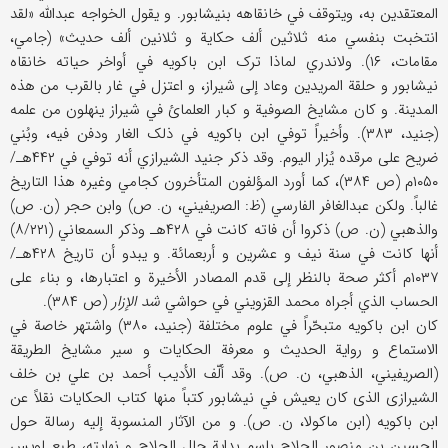
المعتقدین به، ویتوقف في خانقاهه بنیشابور. و یقول الخواجه عبدالله «لقد
انتخبت بنفسي منه ثلاثین ألف حکایة و ثلانین ألف حدیث» (جامي،
مقامات، ۱۶). ولاندري لماذا ترک ابن باکویه في أواخر حیاته خانقاه
نیشابور و حلقة المریدین وعاد إلی شیراز، و اعتزل في غار بالقرب من هذه
المدینة. و کان مشایخ الصوفیة و کبار العلمائ في شیراز ینهلون من علمه
(جنید، ۳۸۳). وأخیراً توفي ابن باکویه في ذلک الغار ودفن فیه، وبُني
ضریح علی مرقده یُزار الیوم. وقد ذکر جنید الشیرازي أنه توفي في ۴۴۲هـ/
۱۰۵۰م (ص ۳۸۴)، کما أورد المؤلفون المتأخرون کجامي وغیره هذا التاریخ
غالباً. ولکن عبدالغافر الفارسي (ظ: الصریفیني، ن. ص) وابن حجر (ن. ص)
والذهبي (ن. ص) ذکروا أن فاته کانت في ۴۲۸هـ وذکر السمعاني (۸/۲۲۱)
أنها کانت في سنة نیف و عشرین و أربعمائة. و یبدو أن تاریخ ۴۲۸هـ/
۱۰۳۷م أکثر صحة بالنظر إلی قدم المصادر الأخیرة و اعتبارها، و بناء علی
الحساب الذي أجراه محمد القزویني في حواشي
شد الإزار
(ص ۳۸۴).
کان ابن باکویه متبحّراً في علوم مختلفة (جنید، ۳۸۰) واشتهر خاصة في
الاستماع و روایة الحدیث و معرفة الحکایات و سیر مشایخ الطریقة
(الصریفیني، الذهبي، ن. ص). وقد ألّف الأدیب أحمد بن علي بن خلف
الشیرازی الذی کان یعیش في نیشابور کتباً منها کتاب الحکایات نقلاً عن
ابن باکویه (ابن ماکولا، ن. ص). و من الآثار المنسوبة إلیه رسالة حول
الحسین بن منصور الحلاج باسم بدایة حال الحلاج و نهایته، طبع لویس