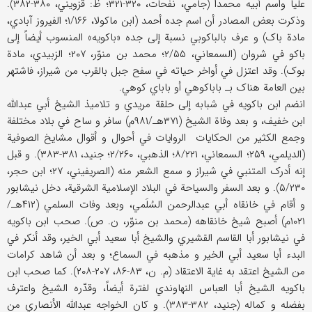
علیاً واسم أبیه محمداً (جامي، نفحات، ۳۲۰-۳۲۱؛ ظ: قزویني، ۳۸۰-۳۸۲).
وذکرت بعض المصادر أن اسم جده أحمد (ابن ماکولا، ۱/۱۶۶؛ الفیروز آبادي،
مادة باک) و عرف بالباکوبي نسبة إلی جده «باکویه» المنسوب أیضاً إلی
باکو في شروان (السمعاني، ۲/۵۵؛ محمد بن منوّر، ۲۰۷؛ الزبیدي، مادة
بوک). وقد اعتزل في أواخر حیاته في سفح جبل بالقرب من شیراز، فاشتهر
بین العامة هناک بـ باباکوهي أو باباي کوهي.
انضم ابن باکویه في شبابه إلی حلقة مریدي و تلامیذ الشیخ أبي عبدالله
ابن خفیف، و بعد وفاة الشیخ (۳۷۱هـ/۹۸۱م) سافر و ساح في بلاد مختلفة
وجمع الکثیر من الحکایات الروایات في أحوال و أقوال مشایخ الصوفیة
(الدیلمي، ۲۵۹؛ السمعاني، ۸/۲۲۱؛ الذهبي، ۲/۲۶۰؛ جنید، ۳۸۱-۳۸۳). و قبل
إنه أدرک المتنبي في شیراز و سمع الشعر منه (الصریفیني، ۲۷؛ ابن حجر،
۵/۲۳۰). و بعد السفر والسیاحة في البلاد الإسلامیة الشرقیة، دخل نیشابور
و أقام في خانقاه أبي عبدالرحمن السُلَمي، وبعد وفات السلمي (۴۱۲هـ/
۱۰۲۱م) أصبح شیخ خانقاهه (محمد بن منوّر، ن. ص). صحب ابن باکویه
في نیشابور أبا القاسم القشیري والشیخ أبا سعید أبي الخیر، وقد أنکر في
البدء أبا سعید أبي الخیر و مذهبه في السماع؛ و بعد أن شاهد کرامات
من الشیخ اعتقد به غایة الاعتقاد (م. ن، ۸۳-۸۶، ۲۰۷-۲۰۸). کما صحب ابن
باکویه الشیخ أبا العباس النهاوندي لفترة أیضاً، وقدّره الشیخ واعترف
بفضله و کماله (جنید، ۳۸۲-۳۸۳). و کان الخواجه عبدالله الأنصاري من