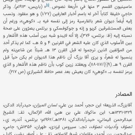
[۱]
ماسینیون القسم ۳ منها في «
أربعة نصوص…
» (باریس، ۱۹۱۳م). وذکر
حاجي خلیفة کتاباً آخر له باسم أخبار العارفین (۱/۲۷) و هو مفقود. ونسب
إلیه أیضاً دیوان شعر بالفارسیة رمز إلی نفسه فیه بـ «کوهي»، ورغم أن
بعض المستشرقین کریو و إته و جوکوفسکي و برتلس یصرّون علی صحة
نسبته إلیه (ظ: برتلس، ۳۷۶)، إلا أنه لایبدو شبه بین أسلب هذه الأشعار و
بین الأسلوب الذي کان علیه الشعر في القرنین ۴ و ۵ هـ، کما لم یذکر أحد
من المؤلفین الذین ترجموا له قبل القرن ۱۳ هـ شیئاً عن شاعریته ولم
ینسبوا له شعراً، و یری آقا بزرگ أن ناظم هذا الدیوان لم یکن حیاً قبل
القرن ۹ هـ (۹(۱)/۱۱۷-۱۱۸)، ویعقتد زرین کوب بأن ناظم هذه الأشعار و الذي
یرمز لنفسه بـ «کوهي» کان یعیش بعد عصر حافظ الشیرازي (ص ۲۱۷).
المصادر
آقابزرگ، الذریعة؛ ابن حجر، أحمد بن علي،
لسان المیزان
، حیدرآباد الدکن،
۱۳۲۹-۱۳۳۱هـ؛ ابن ماکولا، علي بن هبي الله،
الإکمال
، تقـ: الشیخ
عبدالرحمن الیماني، حیدرآبادالدکن، ۱۳۸۱هـ/۱۹۶۲م؛ برتلس، آندره، ي.،
تصوّف وأدبیات تصوّف
، تجـ: سیروس ایزدی، طهران، ۱۳۵۶ش؛ جامي،
عبدالرحمن بن أحمد،
مقامات شیخ الإسلام،
تقـ: علي أصغر بشیر، کابل،