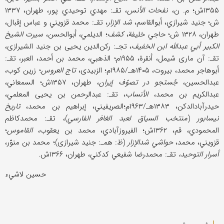
۱۳۵۵ش؛ م. ن،
نفحات الأنس
، تقـ: مهدي توحیدي پور، طهران، ۱۳۳۷
ش؛ جنید شیرازي، أبوالقاسم،
شد الإزار
، تقـ: محمد قزویني و عباس إقبال،
طهران، ۱۳۲۸ ش؛ حاجي خلیفة،
کشف
؛ الدیلمي، أبوالحسن،
سیرت الشیخ
الکبیر أبي عبدالله ابن الخفیف
، تجـ: رکن‌الدین یحیی بن جنید الشیرازی،
تقـ: آن ماری شیمل، أنقرة، ۱۹۵۵م؛ الذهبي، محمد بن أحمد، العبر، تقـ:
أبوهاجر محمد، بیروت، ۱۴۰۵هـ/۱۹۸۵م؛ الزبیدی،
تاج العروس
؛ زرین کوب،
عبدالحسین،
جُستجو در تصوّف إیران
، طهران، ۱۳۵۷ش؛ السمعاني،
عبدالکریم بن محمد،
الأنساب
، تقـ: عبدالرحمن بن یحیی المعلمي،
حیدرآبادالدکن، ۱۳۸۳هـ/۱۹۶۳م؛الصریفیني، إبراهیم بن محمد،
تاریخ
نیسابور
(
منتخب السیاق لعبد الغافر الفارسي
)، تقـ: محمدکاظم
المحمودي، قم، ۱۳۶۲ش؛ الفیروزآبادي، محمد بن یعقوب،
القاموس
؛
قزویني، محمد،
حواشي شدالإزار
(ظ: همـ: جنید شیرازی)؛ محمد بن منوّر،
أسرار التوحید،
تقـ: محمدرضا شفیعي کدکني، طهران، ۱۳۶۶ش.
حسین لاشيء