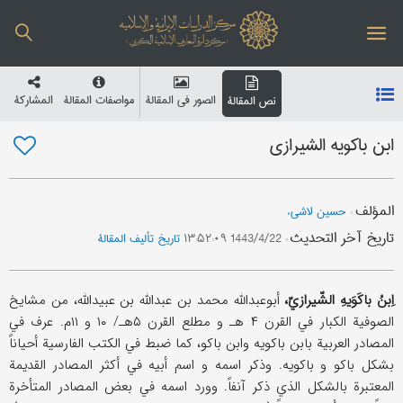
الصور في المقالة
مواصفات المقالة
المشارکة
نص المقالة
ابن باکویه الشیرازي
المؤلف
:
حسین لاشیء
تاریخ آخر التحدیث
:
1443/4/22 ۱۳:۵۲:۰۹
تاریخ تألیف المقالة
اِبنُ باکَوَیهِ الشّیرازيّ،
أبوعبدالله محمد بن عبدالله بن عبیدالله، من مشایخ
الصوفیة الکبار في القرن ۴ هـ و مطلع القرن ۵هـ/ ۱۰ و ۱۱م. عرف في
المصادر العربیة بابن باکویه وابن باکو، کما ضبط في الکتب الفارسیة أحیاناً
بشکل باکو و باکویه. وذکر اسمه و اسم أبیه في أکثر المصادر القدیمة
المعتبرة بالشکل الذي ذکر آنفاً. وورد اسمه في بعض المصادر المتأخرة