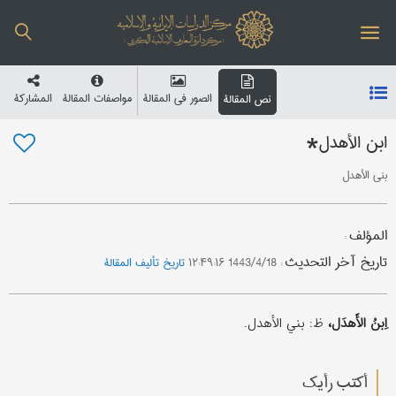
الصور في المقالة
مواصفات المقالة
المشارکة
نص المقالة
ابن الأهدل*
بني الأهدل
المؤلف
:
تاریخ آخر التحدیث
:
1443/4/18 ۱۲:۴۹:۱۶
تاریخ تألیف المقالة
اِبنُ الأَهدَل،
ظ: بني الأهدل.
أکتب رأیك